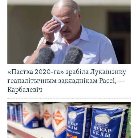
«Пастка 2020-га» зрабіла Лукашэнку
геапалітычным закладнікам Расеі, —
Карбалевіч