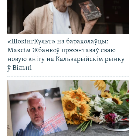
«ШокінгКульт» на барахолаўцы:
Максім Жбанкоў прэзэнтаваў сваю
новую кнігу на Кальварыйскім рынку
ў Вільні