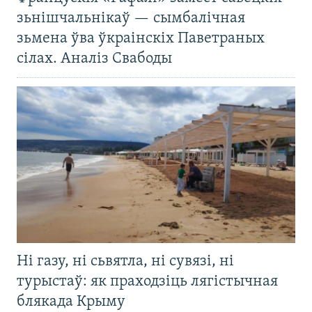
зьнішчальнікаў — сымбалічная
зьмена ўва ўкраінскіх Паветраных
сілах. Аналіз Свабоды
Ні газу, ні сьвятла, ні сувязі, ні
турыстаў: як праходзіць лягістычная
блякада Крыму