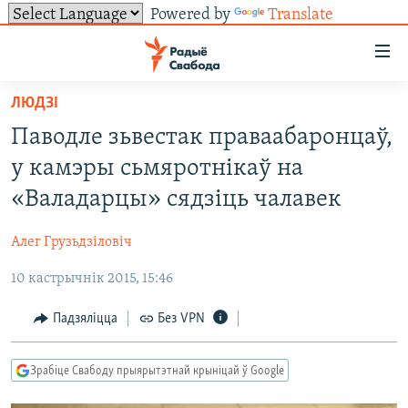
Powered by
Translate
Лінкі
ўнівэрсальнага
доступу
ЛЮДЗІ
НАВІНЫ
Перайсьці
Паводле зьвестак праваабаронцаў,
да
ТОЛЬКІ НА СВАБОДЗЕ
УСЕ НАВІНЫ
у камэры сьмяротнікаў на
галоўнага
СУВЯЗЬ
ВІДЭА І ФОТА
ТЭСТЫ
зьместу
«Валадарцы» сядзіць чалавек
Перайсьці
ПАДПІСАЦЦА
ЛЮДЗІ
БЛОГІ
АБЫСЬЦІ БЛЯКАВАНЬНЕ
да
Алег Грузьдзіловіч
ПАЛІТЫКА
ГІСТОРЫЯ НА СВАБОДЗЕ
ПАДЗЯЛІЦЦА ІНФАРМАЦЫЯЙ
RSS
галоўнай
САЧЫЦЕ ЗА АБНАЎЛЕНЬНЯМІ
10 кастрычнік 2015, 15:46
навігацыі
ЭКАНОМІКА
ПАДКАСТЫ
ПАДКАСТЫ
Перайсьці
ВАЙНА
КНІГІ
FACEBOOK
Падзяліцца
Без VPN
да
БЕЛАРУСЫ НА ВАЙНЕ
АЎДЫЁКНІГІ
TWITTER
пошуку
Зрабіце Свабоду прыярытэтнай крыніцай ў Google
ПАЛІТВЯЗЬНІ
PREMIUM
Усе сайты РС/РСЭ