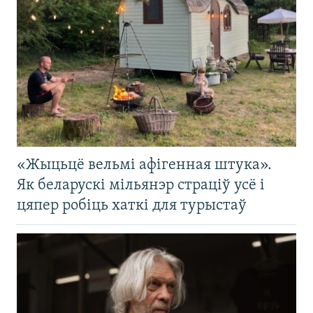
«Жыцьцё вельмі афігенная штука».
Як беларускі мільянэр страціў усё і
цяпер робіць хаткі для турыстаў