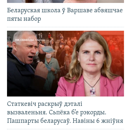
Беларуская школа ў Варшаве абвяшчае
пяты набор
Статкевіч раскрыў дэталі
вызваленьня. Сьпёка б’е рэкорды.
Пашпарты беларусаў. Навіны 6 жніўня