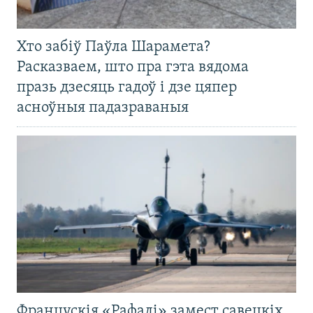
Хто забіў Паўла Шарамета?
Расказваем, што пра гэта вядома
празь дзесяць гадоў і дзе цяпер
асноўныя падазраваныя
Францускія «Рафалі» замест савецкіх