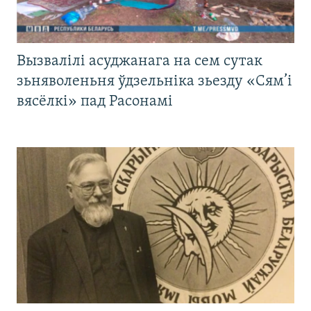
Вызвалілі асуджанага на сем сутак
зьняволеньня ўдзельніка зьезду «Сям’і
вясёлкі» пад Расонамі