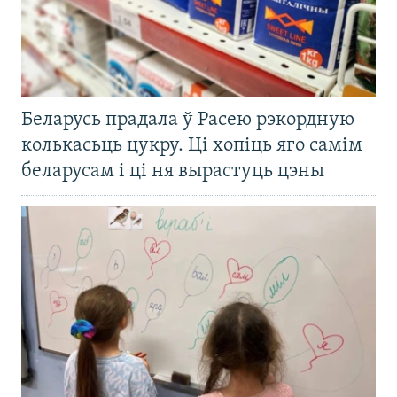
Беларусь прадала ў Расею рэкордную
колькасьць цукру. Ці хопіць яго самім
беларусам і ці ня вырастуць цэны