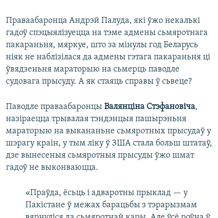
Праваабаронца Андрэй Палуда, які ўжо некалькі
гадоў спэцыялізуецца на тэме адмены сьмяротнага
пакараньня, мяркуе, што за мінулы год Беларусь
ніяк не наблізілася да адмены гэтага пакараньня ці
ўвядзеньня мараторыю на сьмерць паводле
судовага прысуду. А як стаяць справы ў сьвеце?
Паводле праваабаронцы
Валянціна Стэфановіча
,
назіраецца трывалая тэндэнцыя пашырэньня
мараторыю на выкананьне сьмяротных прысудаў у
шэрагу краін, у тым ліку ў ЗША стала больш штатаў,
дзе вынесеныя сьмяротныя прысуды ўжо шмат
гадоў не выконваюцца.
«Праўда, ёсьць і адваротны прыклад — у
Пакістане ў межах барацьбы з тэрарызмам
вярнуліся да сьмяротнай кары. Але ўсё роўна ў