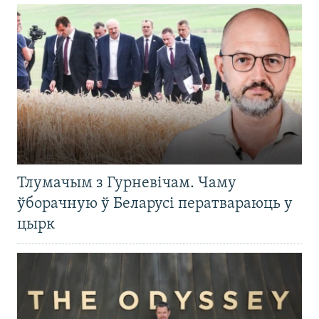
Тлумачым з Гурневічам. Чаму
ўборачную ў Беларусі ператвараюць у
цырк