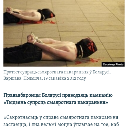
КУЛЬТУРА
МОВА
КАЛЯНДАР
НА ХВАЛЯХ СВАБОДЫ
Пратэст супраць сьмяротнага пакараньня ў Беларусі.
Варшава, Польшча, 19 сакавіка 2012 году
Праваабаронцы Беларусі праводзяць кампанію
«Тыдзень супроць сьмяротнага пакараньня»
«Сакрэтнасьць у справе сьмяротнага пакараньня
застаецца, і яна вельмі моцна ўплывае на тое, каб