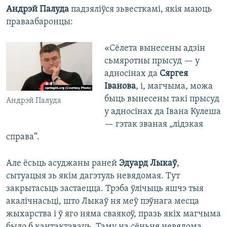
Андрэй Палуда
падзяліўся зьвесткамі, якія маюць
праваабаронцы:
«Сёлета вынесены адзін
сьмяротны прысуд — у
адносінах да
Сяргея
Іванова
, і, магчыма, можа
быць вынесены такі прысуд
Андрэй Палуда
у адносінах да Івана Кулеша
— гэтак званая „лідзкая
справа“.
Але ёсьць асуджаны раней
Эдуард Лыкаў
,
сытуацыя зь якім дагэтуль невядомая. Тут
закрытасьць застаецца. Трэба ўлічыць яшчэ тыя
акалічнасьці, што Лыкаў ня меў пэўнага месца
жыхарства і ў яго няма сваякоў, празь якіх магчыма
было б кантактаваць. Таму на сёньня невядома,