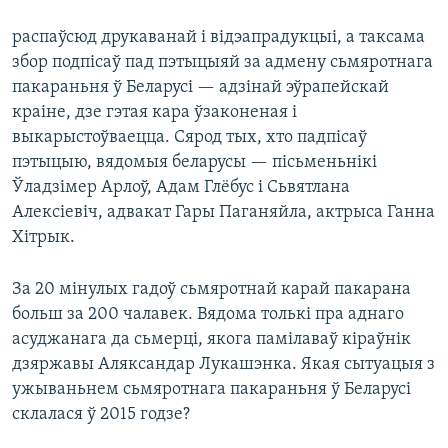
распаўсюд друкаванай і відэапрадукцыі, а таксама
збор подпісаў пад пэтыцыяй за адмену сьмяротнага
пакараньня ў Беларусі — адзінай эўрапейскай
краіне, дзе гэтая кара ўзаконеная і
выкарыстоўваецца. Сярод тых, хто падпісаў
пэтыцыю, вядомыя беларусы — пісьменьнікі
Ўладзімер Арлоў, Адам Глёбус і Сьвятлана
Алексіевіч, адвакат Гары Паганяйла, актрыса Ганна
Хітрык.
За 20 мінулых гадоў сьмяротнай карай пакарана
больш за 200 чалавек. Вядома толькі пра аднаго
асуджанага да сьмерці, якога памілаваў кіраўнік
дзяржавы Аляксандар Лукашэнка. Якая сытуацыя з
ужываньнем сьмяротнага пакараньня ў Беларусі
склалася ў 2015 годзе?