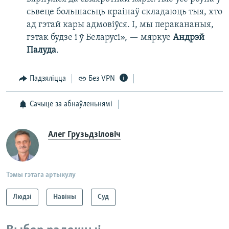
сьвеце большасьць краінаў складаюць тыя, хто
ад гэтай кары адмовіўся. І, мы перакананыя,
гэтак будзе і ў Беларусі», — мяркуе
Андрэй
Палуда
.
Падзяліцца
Без VPN
Сачыце за абнаўленьнямі
Алег Грузьдзіловіч
Тэмы гэтага артыкулу
Людзі
Навіны
Суд