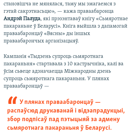
становішча не мянялася, таму мы змагаемся з
гэтай сакрэтнасьцю», — кажа праваабаронца
Андрэй Палуда
, які прэзэнтаваў кнігу «Сьмяротнае
пакараньне ў Беларусі». Кніга выйшла з дапамогай
праваабаронцаў «Вясны» ды іншых
праваабарончых арганізацыяў.
Кампанія «Тыдзень супроць сьмяротнага
пакараньня» стартавала з 10 кастрычніка, калі ва
ўсім сьвеце адзначаецца Міжнародны дзень
супроць сьмяротнага пакараньня. У плянах
праваабаронцаў —
У плянах праваабаронцаў —
распаўсюд друкаванай і відэапрадукцыі,
збор подпісаў пад пэтыцыяй за адмену
сьмяротнага пакараньня ў Беларусі.