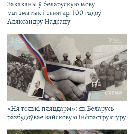
Закаханы ў беларускую мову
матэматык і сьвятар. 100 гадоў
Аляксандру Надсану
«Ня толькі пляцдарм»: як Беларусь
разбудоўвае вайсковую інфраструктуру