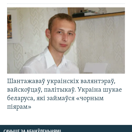
Шантажаваў украінскіх валянтэраў,
вайскоўцаў, палітыкаў. Украіна шукае
беларуса, які займаўся «чорным
піярам»
САЧЫЦЕ ЗА АБНАЎЛЕНЬНЯМІ