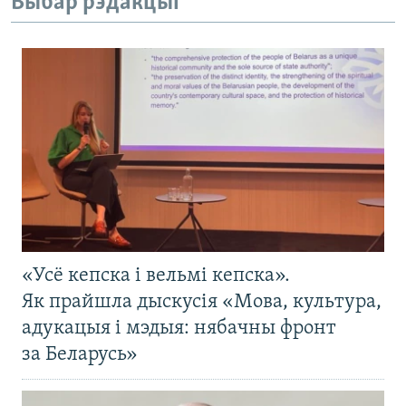
Выбар рэдакцыі
«Усё кепска і вельмі кепска».
Як прайшла дыскусія «Мова, культура,
адукацыя і мэдыя: нябачны фронт
за Беларусь»