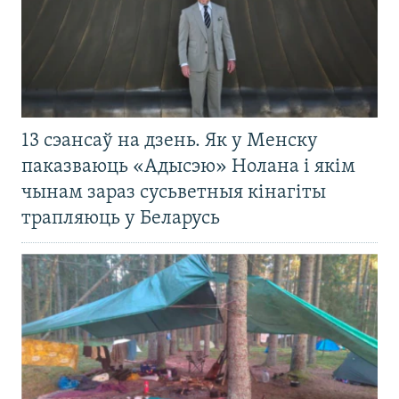
13 сэансаў на дзень. Як у Менску
паказваюць «Адысэю» Нолана і якім
чынам зараз сусьветныя кінагіты
трапляюць у Беларусь