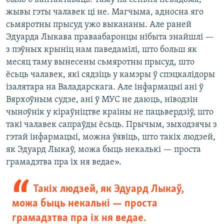
жывы гэты чалавек ці не. Магчыма, адносна яго
сьмяротны прысуд ужо выкананы. Але раней
Эдуарда Лыкава праваабаронцы нібыта знайшлі —
з пэўных крыніц нам паведамілі, што больш як
месяц таму вынесены сьмяротны прысуд, што
ёсьць чалавек, які сядзіць у камэры ў спэцкалідоры
ізалятара на Валадарскага. Але інфармацыі ані ў
Вярхоўным судзе, ані ў МУС не даюць, ніводзін
чыноўнік у кіраўніцтве краіны не пацьвердзіў, што
такі чалавек сапраўды ёсьць. Прычым, зыходзячы з
гэтай інфармацыі, можна ўявіць, што такіх людзей,
як Эдуард Лыкаў, можа быць некалькі — проста
грамадзтва пра іх ня ведае».
Такіх людзей, як Эдуард Лыкаў,
можа быць некалькі — проста
грамадзтва пра іх ня ведае.