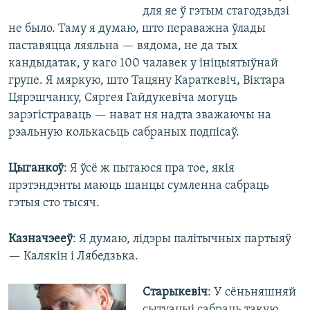
для яе ў гэтым стагодзьдзі
не было. Таму я думаю, што пераважна ўлады
паставяцца ляяльна — вядома, не да тых
кандыдатак, у каго 100 чалавек у ініцыятыўнай
групе. Я мяркую, што Тацяну Караткевіч, Віктара
Цярэшчанку, Сяргея Гайдукевіча могуць
зарэгістраваць — нават ня надта зважаючы на
рэальную колькасьць сабраных подпісаў.
Цыганкоў
: Я ўсё ж пытаюся пра тое, якія
прэтэндэнты маюць шанцы сумленна сабраць
гэтыя сто тысяч.
Казначэееў
: Я думаю, лідэры палітычных партыяў
— Калякін і Лябедзька.
Старыкевіч
: У сёньняшняй
сытуацыі сабраць такую