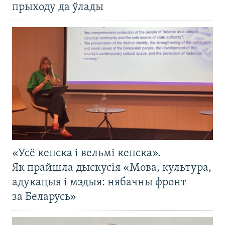
прыходу да ўлады
«Усё кепска і вельмі кепска».
Як прайшла дыскусія «Мова, культура,
адукацыя і мэдыя: нябачны фронт
за Беларусь»