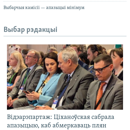
Выбарчыя камісіі — апазыцыі мінімум
Выбар рэдакцыі
Відэарэпартаж: Ціханоўская сабрала
апазыцыю, каб абмеркаваць плян