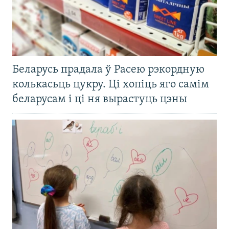
Беларусь прадала ў Расею рэкордную
колькасьць цукру. Ці хопіць яго самім
беларусам і ці ня вырастуць цэны