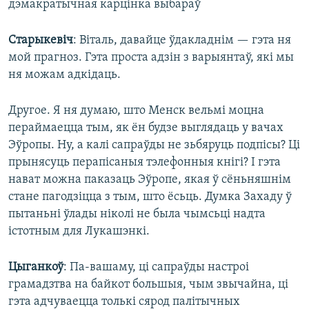
дэмакратычная карцінка выбараў
Старыкевіч
: Віталь, давайце ўдакладнім — гэта ня
мой прагноз. Гэта проста адзін з варыянтаў, які мы
ня можам адкідаць.
Другое. Я ня думаю, што Менск вельмі моцна
пераймаецца тым, як ён будзе выглядаць у вачах
Эўропы. Ну, а калі сапраўды не зьбяруць подпісы? Ці
прынясуць перапісаныя тэлефонныя кнігі? І гэта
нават можна паказаць Эўропе, якая ў сёньняшнім
стане пагодзіцца з тым, што ёсьць. Думка Захаду ў
пытаньні ўлады ніколі не была чымсьці надта
істотным для Лукашэнкі.
Цыганкоў
: Па-вашаму, ці сапраўды настроі
грамадзтва на байкот большыя, чым звычайна, ці
гэта адчуваецца толькі сярод палітычных