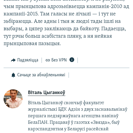
чым прынцыпова адрозьніваецца кампанія-2010 ад
кампаніі-2015. Там галасы не лічылі — і тут не
зьбіраюцца. Але адны і тыя ж людзі тады ішлі на
выбары, а цяпер заклікаюць да байкоту. Падаецца,
тут рэчы больш асабістага пляну, а ня нейкая
прынцыповая пазыцыя.
Падзяліцца
Без VPN
Сачыце за абнаўленьнямі
Віталь Цыганкоў
Віталь Цыганкоў скончыў факультэт
журналістыкі БДУ. Адзін з двух заснавальнікаў
першага недзяржаўнага агенцтва навінаў
БелаПАН. Працаваў ў газэтах «Звязда», быў
карэспандэнтам у Беларусі расейскай