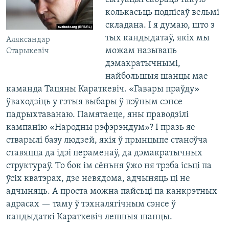
колькасьць подпісаў вельмі
складана. І я думаю, што з
тых кандыдатаў, якіх мы
Аляксандар
можам называць
Старыкевіч
дэмакратычнымі,
найбольшыя шанцы мае
каманда Тацяны Караткевіч. «Гавары праўду»
ўваходзіць у гэтыя выбары ў пэўным сэнсе
падрыхтаванаю. Памятаеце, яны праводзілі
кампанію «Народны рэфэрэндум»? І празь яе
стварылі базу людзей, якія ў прынцыпе станоўча
ставяцца да ідэі пераменаў, да дэмакратычных
структураў. То бок ім сёньня ўжо ня трэба ісьці па
ўсіх кватэрах, дзе невядома, адчыняць ці не
адчыняць. А проста можна пайсьці па канкрэтных
адрасах — таму ў тэхналягічным сэнсе ў
кандыдаткі Караткевіч лепшыя шанцы.