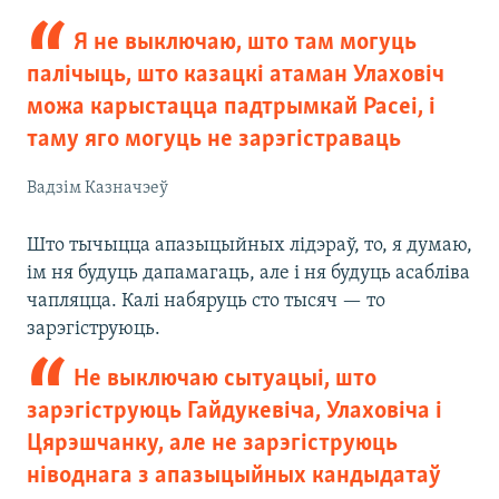
Я не выключаю, што там могуць
палічыць, што казацкі атаман Улаховіч
можа карыстацца падтрымкай Расеі, і
таму яго могуць не зарэгістраваць
Вадзім Казначэеў
Што тычыцца апазыцыйных лідэраў, то, я думаю,
ім ня будуць дапамагаць, але і ня будуць асабліва
чапляцца. Калі набяруць сто тысяч — то
зарэгіструюць.
Не выключаю сытуацыі, што
зарэгіструюць Гайдукевіча, Улаховіча і
Цярэшчанку, але не зарэгіструюць
ніводнага з апазыцыйных кандыдатаў