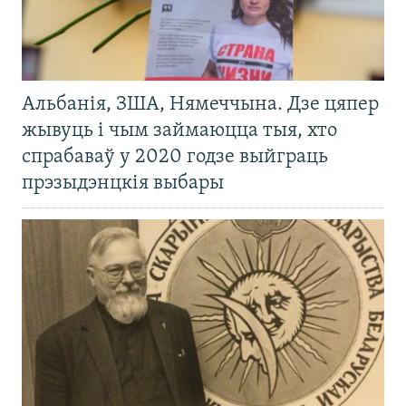
Альбанія, ЗША, Нямеччына. Дзе цяпер
жывуць і чым займаюцца тыя, хто
спрабаваў у 2020 годзе выйграць
прэзыдэнцкія выбары