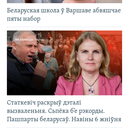
Беларуская школа ў Варшаве абвяшчае
пяты набор
Статкевіч раскрыў дэталі
вызваленьня. Сьпёка б’е рэкорды.
Пашпарты беларусаў. Навіны 6 жніўня