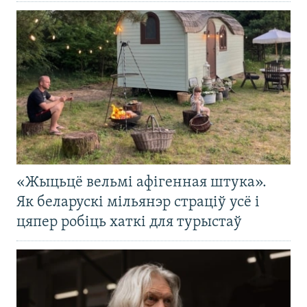
«Жыцьцё вельмі афігенная штука».
Як беларускі мільянэр страціў усё і
цяпер робіць хаткі для турыстаў