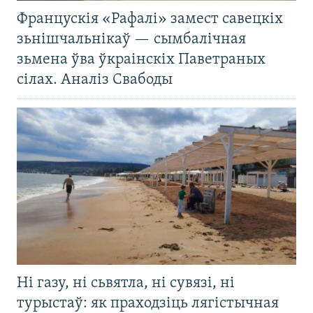
Францускія «Рафалі» замест савецкіх
зьнішчальнікаў — сымбалічная
зьмена ўва ўкраінскіх Паветраных
сілах. Аналіз Свабоды
Ні газу, ні сьвятла, ні сувязі, ні
турыстаў: як праходзіць лягістычная