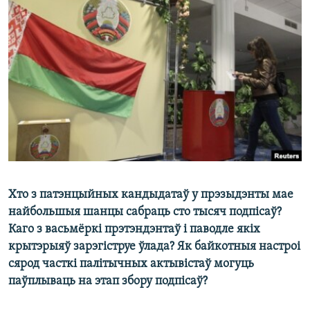
КУЛЬТУРА
МОВА
КАЛЯНДАР
НА ХВАЛЯХ СВАБОДЫ
Хто з патэнцыйных кандыдатаў у прэзыдэнты мае
найбольшыя шанцы сабраць сто тысяч подпісаў?
Каго з васьмёркі прэтэндэнтаў і паводле якіх
крытэрыяў зарэгіструе ўлада? Як байкотныя настроі
сярод часткі палітычных актывістаў могуць
паўплываць на этап збору подпісаў?