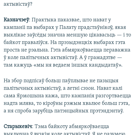
актывістаў?
Казначэеў
: Практыка паказвае, што нават у
кампаніі па выбарах у Палату прадстаўнікоў, якая
выклікае заўсёды значна меншую цікавасьць — і то
байкот праваліўся. На прэзыдэнцкіх выбарах гэта
проста не рэальна. Гэта абмяркоўваецца пераважна
ў коле палітычных актывістаў. А ў грамадзтве —
там кажуць «мы ня ведаем іншых кандыдатаў».
На збор подпісаў больш паўплывае не пазыцыя
палітычных актывістаў, а летні сэзон. Нават калі
сама Ярмошына кажа, што кампанія разгортваецца
надта млява, то кіроўны рэжым хвалюе больш гэта,
а ня спроба зарубіць патэнцыйных прэтэндэнтаў.
Старыкевіч
: Тэма байкоту абмяркоўваецца
выключна ў вузкім коле актывістаў. Я не разумею,