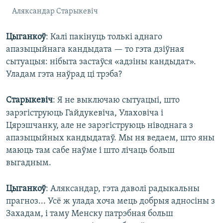
Аляксандар Старыкевіч
Цыганкоў
: Калі пакінуць толькі аднаго
апазыцыйнага кандыдата — то гэта дзіўная
сытуацыя: нібыта застаўся «адзіны кандыдат».
Уладам гэта наўрад ці трэба?
Старыкевіч
: Я не выключаю сытуацыі, што
зарэгіструюць Гайдукевіча, Улаховіча і
Цярэшчанку, але не зарэгіструюць ніводнага з
апазыцыйных кандыдатаў. Мы ня ведаем, што яны
маюць там сабе наўме і што лічаць больш
выгадным.
Цыганкоў
: Аляксандар, гэта даволі радыкальны
прагноз... Усё ж улада хоча мець добрыя адносіны з
Захадам, і таму Менску патрэбная больш