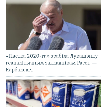
«Пастка 2020-га» зрабіла Лукашэнку
геапалітычным закладнікам Расеі, —
Карбалевіч