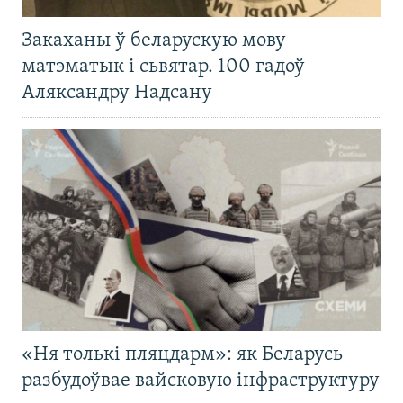
Закаханы ў беларускую мову
матэматык і сьвятар. 100 гадоў
Аляксандру Надсану
«Ня толькі пляцдарм»: як Беларусь
разбудоўвае вайсковую інфраструктуру