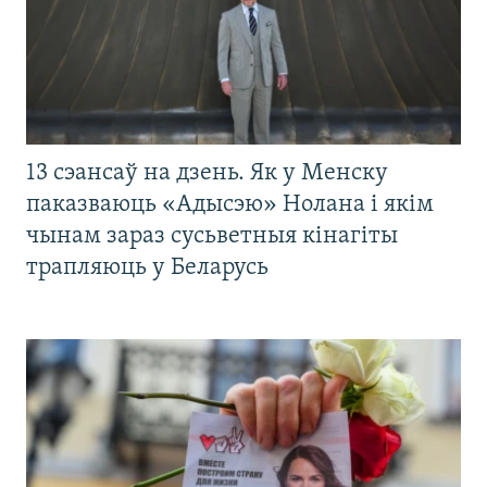
13 сэансаў на дзень. Як у Менску
паказваюць «Адысэю» Нолана і якім
чынам зараз сусьветныя кінагіты
трапляюць у Беларусь