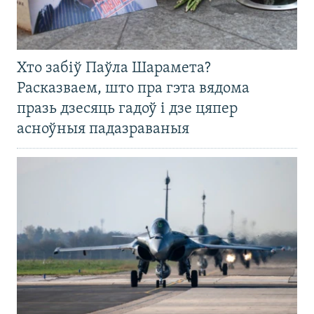
Хто забіў Паўла Шарамета?
Расказваем, што пра гэта вядома
празь дзесяць гадоў і дзе цяпер
асноўныя падазраваныя