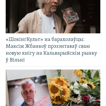
«ШокінгКульт» на барахолаўцы:
Максім Жбанкоў прэзэнтаваў сваю
новую кнігу на Кальварыйскім рынку
ў Вільні