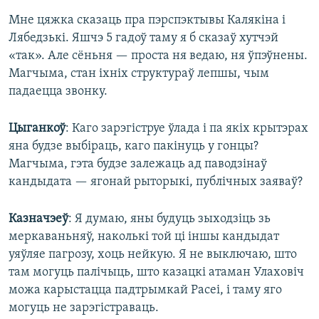
Мне цяжка сказаць пра пэрспэктывы Калякіна і
Лябедзькі. Яшчэ 5 гадоў таму я б сказаў хутчэй
«так». Але сёньня — проста ня ведаю, ня ўпэўнены.
Магчыма, стан іхніх структураў лепшы, чым
падаецца звонку.
Цыганкоў
: Каго зарэгіструе ўлада і па якіх крытэрах
яна будзе выбіраць, каго пакінуць у гонцы?
Магчыма, гэта будзе залежаць ад паводзінаў
кандыдата — ягонай рыторыкі, публічных заяваў?
Казначэеў
: Я думаю, яны будуць зыходзіць зь
меркаваньняў, наколькі той ці іншы кандыдат
уяўляе пагрозу, хоць нейкую. Я не выключаю, што
там могуць палічыць, што казацкі атаман Улаховіч
можа карыстацца падтрымкай Расеі, і таму яго
могуць не зарэгістраваць.