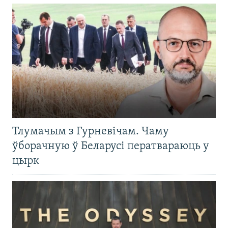
Тлумачым з Гурневічам. Чаму
ўборачную ў Беларусі ператвараюць у
цырк