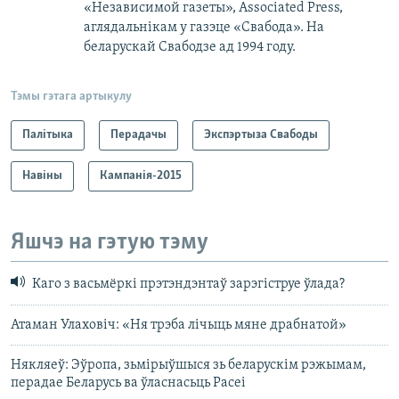
«Независимой газеты», Associated Рress,
аглядальнікам у газэце «Свабода». На
беларускай Свабодзе ад 1994 году.
Тэмы гэтага артыкулу
Палітыка
Перадачы
Экспэртыза Свабоды
Навіны
Кампанія-2015
Яшчэ на гэтую тэму
Каго з васьмёркі прэтэндэнтаў зарэгіструе ўлада?
Атаман Улаховіч: «Ня трэба лічыць мяне драбнатой»
Някляеў: Эўропа, зьмірыўшыся зь беларускім рэжымам,
перадае Беларусь ва ўласнасьць Расеі