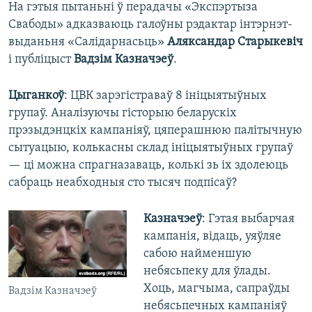
На гэтыя пытаньні ў перадачы «Экспэртыза
Свабоды» адказваюць галоўны рэдактар інтэрнэт-
выданьня «Салідарнасьць»
Аляксандар Старыкевіч
і публіцыст
Вадзім Казначэеў
.
Цыганкоў
: ЦВК зарэгістраваў 8 ініцыятыўных
групаў. Аналізуючы гісторыю беларускіх
прэзыдэнцкіх кампаніяў, цяперашнюю палітычную
сытуацыю, колькасны склад ініцыятыўных групаў
— ці можна спрагназаваць, колькі зь іх здолеюць
сабраць неабходныя сто тысяч подпісаў?
Казначэеў
: Гэтая выбарчая
кампанія, відаць, уяўляе
сабою найменшую
небясьпеку для ўлады.
Хоць, магчыма, сапраўды
Вадзім Казначэеў
небясьпечных кампаніяў