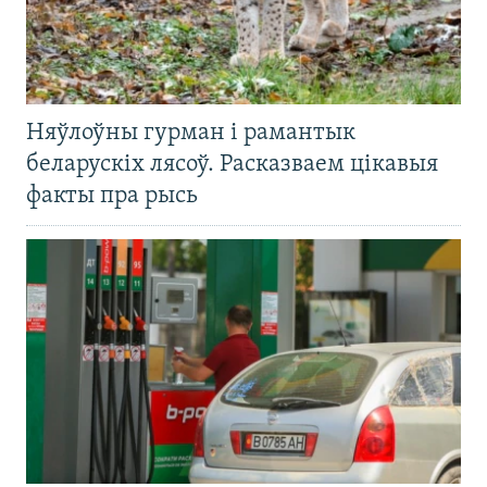
Няўлоўны гурман і рамантык
беларускіх лясоў. Расказваем цікавыя
факты пра рысь