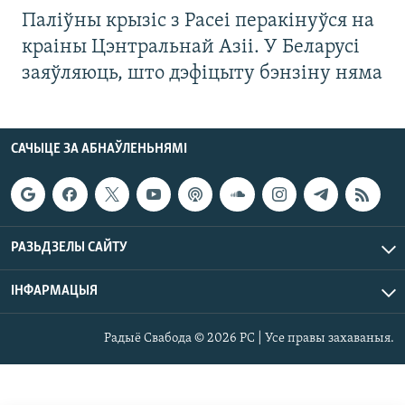
Паліўны крызіс з Расеі перакінуўся на
краіны Цэнтральнай Азіі. У Беларусі
заяўляюць, што дэфіцыту бэнзіну няма
САЧЫЦЕ ЗА АБНАЎЛЕНЬНЯМІ
РАЗЬДЗЕЛЫ САЙТУ
ІНФАРМАЦЫЯ
Радыё Свабода © 2026 РС | Усе правы захаваныя.