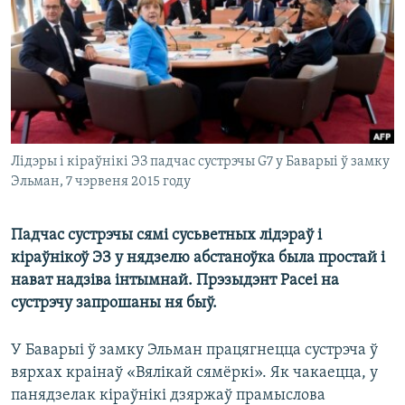
КУЛЬТУРА
МОВА
КАЛЯНДАР
НА ХВАЛЯХ СВАБОДЫ
Лідэры і кіраўнікі ЭЗ падчас сустрэчы G7 у Баварыі ў замку
Эльман, 7 чэрвеня 2015 году
Падчас сустрэчы сямі сусьветных лідэраў і
кіраўнікоў ЭЗ у нядзелю абстаноўка была простай і
нават надзіва інтымнай. Прэзыдэнт Расеі на
сустрэчу запрошаны ня быў.
У Баварыі ў замку Эльман працягнецца сустрэча ў
вярхах краінаў «Вялікай сямёркі». Як чакаецца, у
панядзелак кіраўнікі дзяржаў прамыслова