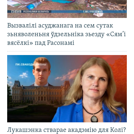
Вызвалілі асуджанага на сем сутак
зьняволеньня ўдзельніка зьезду «Сям’і
вясёлкі» пад Расонамі
Лукашэнка стварае акадэмію для Колі?