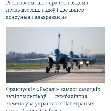
Расказваем, што пра гэта вядома
празь дзесяць гадоў і дзе цяпер
асноўныя падазраваныя
Францускія «Рафалі» замест савецкіх
зьнішчальнікаў — сымбалічная
зьмена ўва ўкраінскіх Паветраных