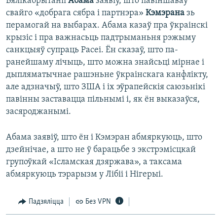
Вялікабрытаніі
Абама
заявіў, што павіншаваў
свайго «добрага сябра і партнэра»
Кэмэрана
зь
перамогай на выбарах. Абама казаў пра ўкраінскі
крызіс і пра важнасьць падтрыманьня рэжыму
санкцыяў супраць Расеі. Ён сказаў, што па-
ранейшаму лічыць, што можна знайсьці мірнае і
дыпляматычнае рашэньне ўкраінскага канфлікту,
але адзначыў, што ЗША і іх эўрапейскія саюзьнікі
павінны заставацца пільнымі і, як ён выказаўся,
засяроджанымі.
Абама заявіў, што ён і Кэмэран абмяркуюць, што
дзейнічае, а што не ў барацьбе з экстрэмісцкай
групоўкай «Ісламская дзяржава», а таксама
абмяркуюць тэрарызм у Лібіі і Нігерыі.
Падзяліцца
Без VPN