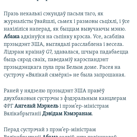
Празь некалькі сэкундаў пасьля таго, як
журналісты ўвайшлі, сьмех і размовы сьціхлі, і ўсе
нахіліліся наперад, як быццам вывучаючы мэню.
Абама
адкінуўся на сьпінку крэсла. Усе, асабліва
прэзыдэнт ЗША, выглядалі расслаблена і весела.
Лідэрам краінаў G7, здавалася, шчыра падабаецца
быць сярод сваіх, паведаміў карэспандэнт
прэзыдэнцкага пула пры Белым доме. Расея на
сустрэчу «Вялікай сямёркі» не была запрошаная.
Раней у нядзелю прэзыдэнт ЗША правёў
двухбаковыя сустрэчы з фэдэральным канцлерам
ФРГ
Ангелай Мэркель
і прэм’ер-міністрам
Вялікабрытаніі
Дэвідам Кэмэранам
.
Перад сустрэчай з прэм’ер-міністрам