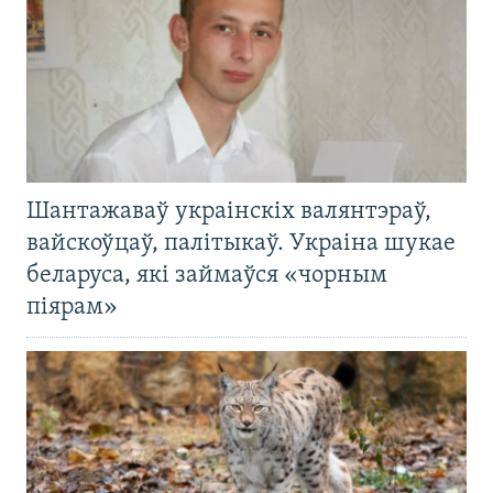
Шантажаваў украінскіх валянтэраў,
вайскоўцаў, палітыкаў. Украіна шукае
беларуса, які займаўся «чорным
піярам»