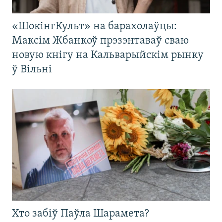
«ШокінгКульт» на барахолаўцы:
Максім Жбанкоў прэзэнтаваў сваю
новую кнігу на Кальварыйскім рынку
ў Вільні
Хто забіў Паўла Шарамета?