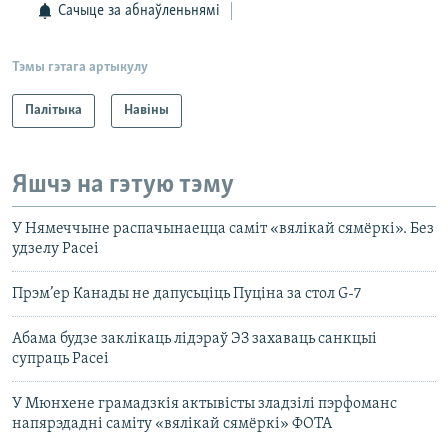
Сачыце за абнаўленьнямі
Тэмы гэтага артыкулу
Палітыка
Навіны
Яшчэ на гэтую тэму
У Нямеччыне распачынаецца саміт «вялікай сямёркі». Без
удзелу Расеі
Прэм’ер Канады не дапусьціць Пуціна за стол G-7
Абама будзе заклікаць лідэраў ЭЗ захаваць санкцыі
супраць Расеі
У Мюнхене грамадзкія актывісты зладзілі пэрфоманс
напярэдадні саміту «вялікай сямёркі» ФОТА