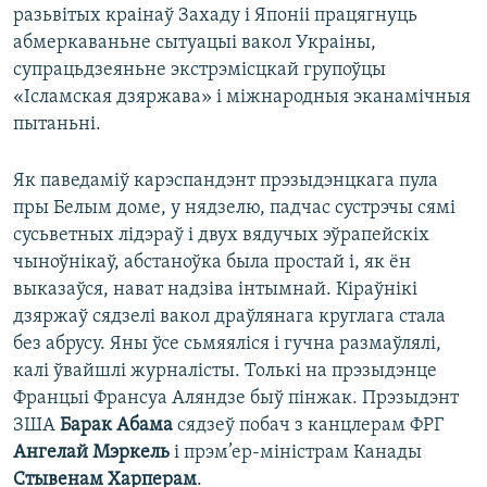
разьвітых краінаў Захаду і Японіі працягнуць
абмеркаваньне сытуацыі вакол Украіны,
супрацьдзеяньне экстрэмісцкай групоўцы
«Ісламская дзяржава» і міжнародныя эканамічныя
пытаньні.
Як паведаміў карэспандэнт прэзыдэнцкага пула
пры Белым доме, у нядзелю, падчас сустрэчы сямі
сусьветных лідэраў і двух вядучых эўрапейскіх
чыноўнікаў, абстаноўка была простай і, як ён
выказаўся, нават надзіва інтымнай. Кіраўнікі
дзяржаў сядзелі вакол драўлянага круглага стала
без абрусу. Яны ўсе сьмяяліся і гучна размаўлялі,
калі ўвайшлі журналісты. Толькі на прэзыдэнце
Францыі Франсуа Аляндзе быў пінжак. Прэзыдэнт
ЗША
Барак Абама
сядзеў побач з канцлерам ФРГ
Ангелай Мэркель
і прэм’ер-міністрам Канады
Стывенам Харперам
.