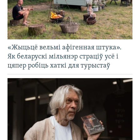
«Жыцьцё вельмі афігенная штука».
Як беларускі мільянэр страціў усё і
цяпер робіць хаткі для турыстаў