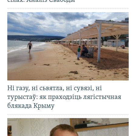
сілах. Аналіз Свабоды
Ні газу, ні сьвятла, ні сувязі, ні
турыстаў: як праходзіць лягістычная
блякада Крыму