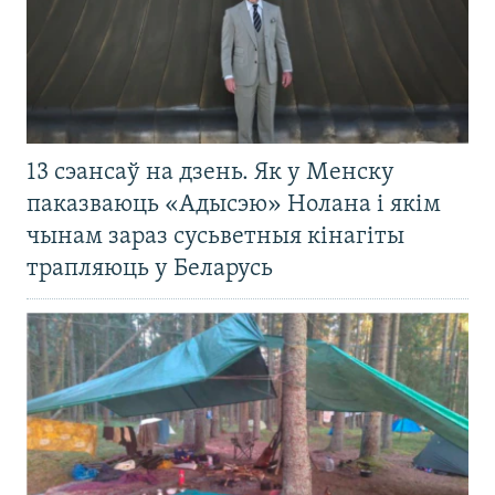
13 сэансаў на дзень. Як у Менску
паказваюць «Адысэю» Нолана і якім
чынам зараз сусьветныя кінагіты
трапляюць у Беларусь