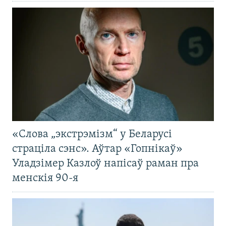
«Слова „экстрэмізм“ у Беларусі
страціла сэнс». Аўтар «Гопнікаў»
Уладзімер Казлоў напісаў раман пра
менскія 90-я