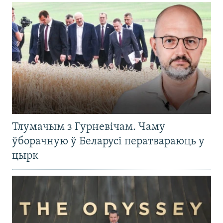
Тлумачым з Гурневічам. Чаму
ўборачную ў Беларусі ператвараюць у
цырк