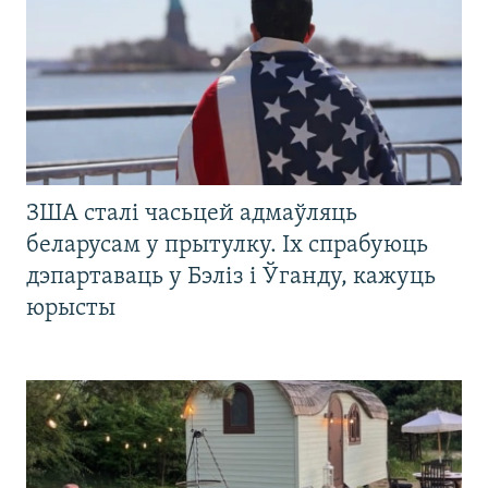
ЗША сталі часьцей адмаўляць
беларусам у прытулку. Іх спрабуюць
дэпартаваць у Бэліз і Ўганду, кажуць
юрысты