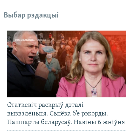
Выбар рэдакцыі
Статкевіч раскрыў дэталі
вызваленьня. Сьпёка б’е рэкорды.
Пашпарты беларусаў. Навіны 6 жніўня