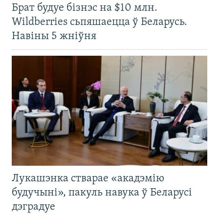
Брат будуе бізнэс на $10 млн.
Wildberries сьпяшаецца ў Беларусь.
Навіны 5 жніўня
Лукашэнка стварае «акадэмію
будучыні», пакуль навука ў Беларусі
дэградуе