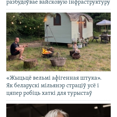
разбудоўвае вайсковую інфраструктуру
«Жыцьцё вельмі афігенная штука».
Як беларускі мільянэр страціў усё і
цяпер робіць хаткі для турыстаў