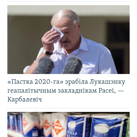
«Пастка 2020-га» зрабіла Лукашэнку
геапалітычным закладнікам Расеі, —
Карбалевіч