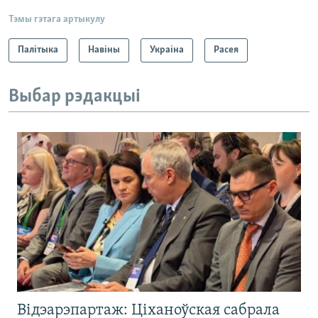
Тэмы гэтага артыкулу
Палітыка
Навіны
Украіна
Расея
Выбар рэдакцыі
Відэарэпартаж: Ціханоўская сабрала