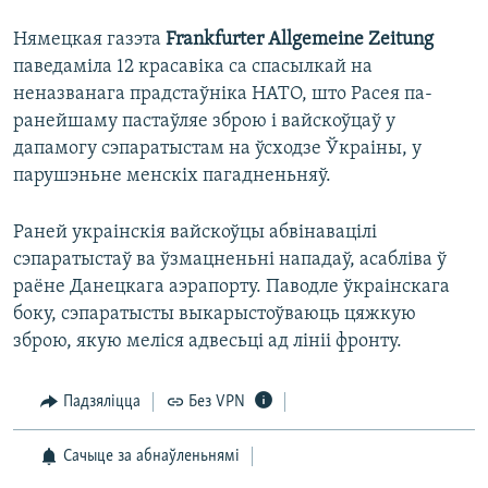
Нямецкая газэта
Frankfurter Allgemeine Zeitung
паведаміла 12 красавіка са спасылкай на
неназванага прадстаўніка НАТО, што Расея па-
ранейшаму пастаўляе зброю і вайскоўцаў у
дапамогу сэпаратыстам на ўсходзе Ўкраіны, у
парушэньне менскіх пагадненьняў.
Раней украінскія вайскоўцы абвінавацілі
сэпаратыстаў ва ўзмацненьні нападаў, асабліва ў
раёне Данецкага аэрапорту. Паводле ўкраінскага
боку, сэпаратысты выкарыстоўваюць цяжкую
зброю, якую меліся адвесьці ад лініі фронту.
Падзяліцца
Без VPN
Сачыце за абнаўленьнямі