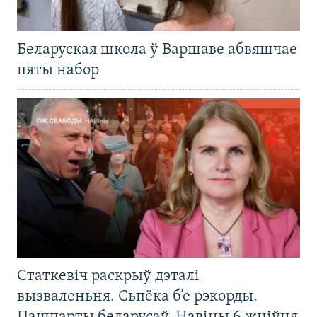
Беларуская школа ў Варшаве абвяшчае
пяты набор
Статкевіч раскрыў дэталі
вызваленьня. Сьпёка б’е рэкорды.