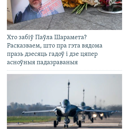
Хто забіў Паўла Шарамета?
Расказваем, што пра гэта вядома
празь дзесяць гадоў і дзе цяпер
асноўныя падазраваныя