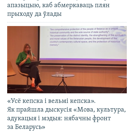
апазыцыю, каб абмеркаваць плян
прыходу да ўлады
«Усё кепска і вельмі кепска».
Як прайшла дыскусія «Мова, культура,
адукацыя і мэдыя: нябачны фронт
за Беларусь»