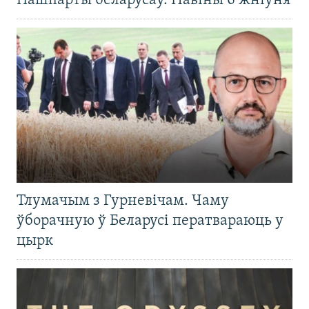
Пашпарты беларусаў. Навіны 6 жніўня
Тлумачым з Гурневічам. Чаму
ўборачную ў Беларусі ператвараюць у
цырк