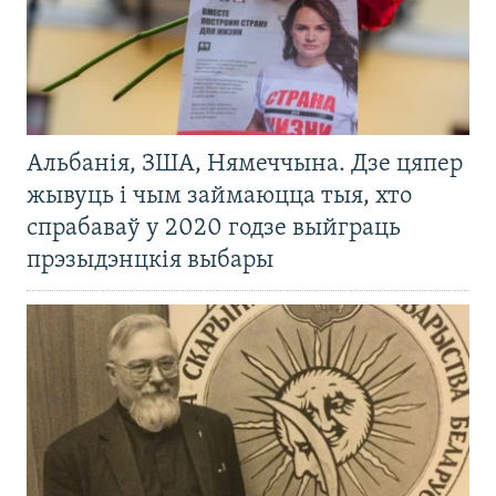
Альбанія, ЗША, Нямеччына. Дзе цяпер
жывуць і чым займаюцца тыя, хто
спрабаваў у 2020 годзе выйграць
прэзыдэнцкія выбары