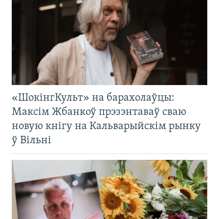
«ШокінгКульт» на барахолаўцы:
Максім Жбанкоў прэзэнтаваў сваю
новую кнігу на Кальварыйскім рынку
ў Вільні