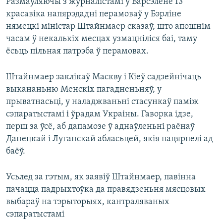
Размаўляючы з журналістамі ў Барсэлёне 13
красавіка напярэдадні перамоваў у Бэрліне
нямецкі міністар Штайнмаер сказаў, што апошнім
часам ў некалькіх месцах узмацніліся баі, таму
ёсьць пільная патрэба ў перамовах.
Штайнмаер заклікаў Маскву і Кіеў садзейнічаць
выкананьню Менскіх пагадненьняў, у
прыватнасьці, у наладжваньні стасункаў паміж
сэпаратыстамі і ўрадам Украіны. Гаворка ідзе,
перш за ўсё, аб дапамозе ў аднаўленьні раёнаў
Данецкай і Луганскай абласьцей, якія пацярпелі ад
баёў.
Усьлед за гэтым, як заявіў Штайнмаер, павінна
пачацца падрыхтоўка да правядзеньня мясцовых
выбараў на тэрыторыях, кантраляваных
сэпаратыстамі