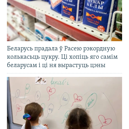
Беларусь прадала ў Расею рэкордную
колькасьць цукру. Ці хопіць яго самім
беларусам і ці ня вырастуць цэны