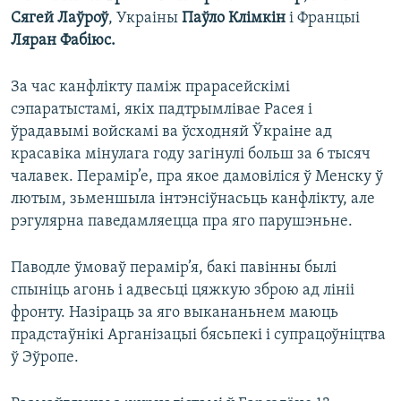
Сягей Лаўроў
, Украіны
Паўло Клімкін
і Францыі
Ляран Фабіюс.
За час канфлікту паміж прарасейскімі
сэпаратыстамі, якіх падтрымлівае Расея і
ўрадавымі войскамі ва ўсходняй Ўкраіне ад
красавіка мінулага году загінулі больш за 6 тысяч
чалавек. Перамір’е, пра якое дамовіліся ў Менску ў
лютым, зьменшыла інтэнсіўнасьць канфлікту, але
рэгулярна паведамляецца пра яго парушэньне.
Паводле ўмоваў перамір’я, бакі павінны былі
спыніць агонь і адвесьці цяжкую зброю ад лініі
фронту. Назіраць за яго выкананьнем маюць
прадстаўнікі Арганізацыі бясьпекі і супрацоўніцтва
ў Эўропе.