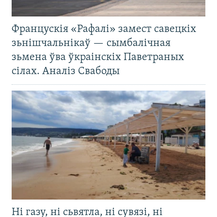
Францускія «Рафалі» замест савецкіх
зьнішчальнікаў — сымбалічная
зьмена ўва ўкраінскіх Паветраных
сілах. Аналіз Свабоды
Ні газу, ні сьвятла, ні сувязі, ні