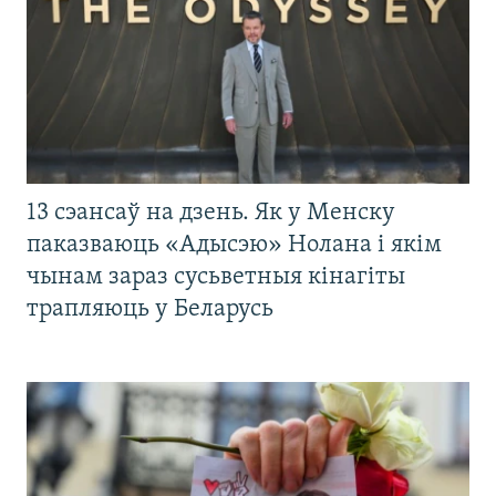
13 сэансаў на дзень. Як у Менску
паказваюць «Адысэю» Нолана і якім
чынам зараз сусьветныя кінагіты
трапляюць у Беларусь