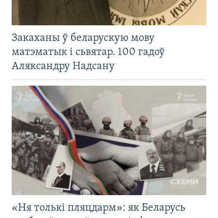
Закаханы ў беларускую мову
матэматык і сьвятар. 100 гадоў
Аляксандру Надсану
«Ня толькі пляцдарм»: як Беларусь