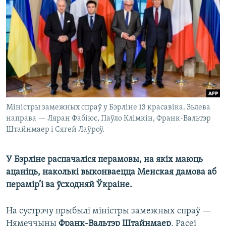
КУЛЬТУРА
МОВА
КАЛЯНДАР
НА ХВАЛЯХ СВАБОДЫ
Міністры замежных спраў у Бэрліне 13 красавіка. Зьлева
направа — Ляран Фабіюс, Паўло Клімкін, Франк-Вальтэр
Штайнмаер і Сягей Лаўроў.
У Бэрліне распачаліся перамовы, на якіх маюць
ацаніць, наколькі выконваецца Менская дамова аб
перамір’і ва ўсходняй Ўкраіне.
На сустрэчу прыбылі міністры замежных спраў —
Нямеччыны
Франк-Вальтэр Штайнмаер
, Расеі