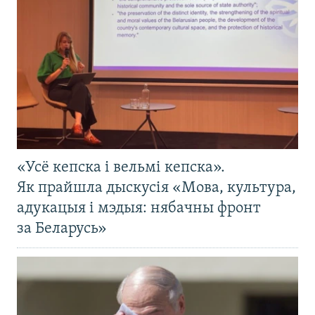
«Усё кепска і вельмі кепска».
Як прайшла дыскусія «Мова, культура,
адукацыя і мэдыя: нябачны фронт
за Беларусь»