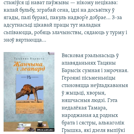
стаміўся ці нават паўжывы — нікому нецікава:
капай бульбу, зграбай сена, ідзі на досьвітку ў
ягады, палі буракі, пакуль надвор’е добрае... З-за
адсутнасьці цікавай працы тут маладыя
сьпіваюцца, робяць злачынствы, сядаюць у турму і
зноў вяртаюцца...
Вясковая рэальнасьць ў
апавяданьнях Тацяны
Барысік сумная і змрочная.
Героямі пісьменьніцы
становяцца неўладкаваныя
ў жыцьці, хворыя,
няшчасныя людзі. Гэта
недалёкая Тамара,
народжаная ад родных
брата і сястры, алькаголік
Грышка, які дзеля выпіўкі