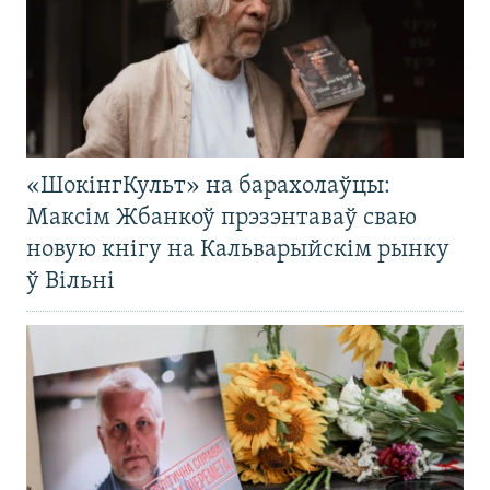
«ШокінгКульт» на барахолаўцы:
Максім Жбанкоў прэзэнтаваў сваю
новую кнігу на Кальварыйскім рынку
ў Вільні