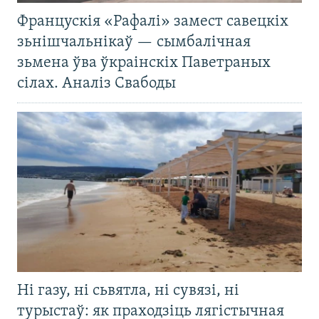
Францускія «Рафалі» замест савецкіх
зьнішчальнікаў — сымбалічная
зьмена ўва ўкраінскіх Паветраных
сілах. Аналіз Свабоды
Ні газу, ні сьвятла, ні сувязі, ні
турыстаў: як праходзіць лягістычная