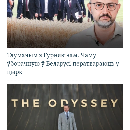
Тлумачым з Гурневічам. Чаму
ўборачную ў Беларусі ператвараюць у
цырк