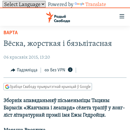
Powered by
Translate
Лінкі
ўнівэрсальнага
доступу
ВАРТА
НАВІНЫ
Перайсьці
Вёска, жорсткая і бязьлітасная
да
ТОЛЬКІ НА СВАБОДЗЕ
УСЕ НАВІНЫ
галоўнага
06 красавік 2015, 13:20
СУВЯЗЬ
ВІДЭА І ФОТА
ТЭСТЫ
зьместу
Перайсьці
ПАДПІСАЦЦА
ЛЮДЗІ
БЛОГІ
АБЫСЬЦІ БЛЯКАВАНЬНЕ
Падзяліцца
Без VPN
да
ПАЛІТЫКА
ГІСТОРЫЯ НА СВАБОДЗЕ
ПАДЗЯЛІЦЦА ІНФАРМАЦЫЯЙ
RSS
галоўнай
САЧЫЦЕ ЗА АБНАЎЛЕНЬНЯМІ
Зрабіце Свабоду прыярытэтнай крыніцай ў Google
навігацыі
ЭКАНОМІКА
ПАДКАСТЫ
ПАДКАСТЫ
Перайсьці
Зборнік апавяданьняў пісьменьніцы Тацяны
ВАЙНА
КНІГІ
FACEBOOK
да
Барысік «Жанчына і леапард» сёлета трапіў у лонг-
БЕЛАРУСЫ НА ВАЙНЕ
АЎДЫЁКНІГІ
TWITTER
пошуку
ліст літаратурнай прэміі імя Ежы Гедройця.
ПАЛІТВЯЗЬНІ
PREMIUM
Усе сайты РС/РСЭ