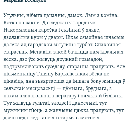
Марына Весялуха
КУЛЬТУРА
МОВА
КАЛЯНДАР
НА ХВАЛЯХ СВАБОДЫ
Утульны, нібыта цацачны, дамок. Дым з коміна.
Котка на вакне. Дагледжаны гародчык.
Накормленыя кароўка і сьвіньні ў хляве,
дзелавітыя куры ў двары. Ціхае сямейнае шчасьце
далёка ад гарадзкой мітусьні і турбот. Спакойная
старасьць. Менавіта такой бачыцца нам ідэальная
вёска, дзе ўсе жывуць дружнай грамадой,
падтрымліваюць суседзяў, старанна працуюць. Але
пісьменьніцу Тацяну Барысік такая вёска не
цікавіць, яна зьвяртаецца да іншага боку жыцьця ў
сельскай мясцовасьці — цёмнага, бруднага, з
пахам алькагольнага перагару і нямытай бялізны.
Тут жывуць гультаі, злодзеі і даносчыкі, тут
мужчыны п’юць, а жанчыны цяжка працуюць, тут
дзеці недагледжаныя і старыя самотныя.