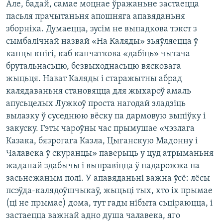
Але, бадай, самае моцнае ўражаньне застаецца
пасьля прачытаньня апошняга апавяданьня
зборніка. Думаецца, зусім не выпадкова тэкст з
сымбалічнай назвай «На Каляды» зьяўляецца ў
канцы кнігі, каб канчаткова «дабіць» чытача
брутальнасьцю, безвыходнасьцю вясковага
жыцьця. Нават Каляды і старажытны абрад
калядаваньня становяцца для жыхароў амаль
апусьцелых Лужкоў проста нагодай зладзіць
вылазку ў суседнюю вёску па дармовую выпіўку і
закуску. Гэты чароўны час прымушае «чэзлага
Казака, бязрогага Казла, Цыганскую Мадонну і
Чалавека ў скуранцы» паверыць у цуд атрыманьня
жаданай здабычы і выправіцца ў падарожжа па
засьнежаным полі. У апавяданьні важна ўсё: лёсы
псэўда-калядоўшчыкаў, жыцьці тых, хто іх прымае
(ці не прымае) дома, тут гады нібыта сьціраюцца, і
застаецца важнай адно душа чалавека, яго