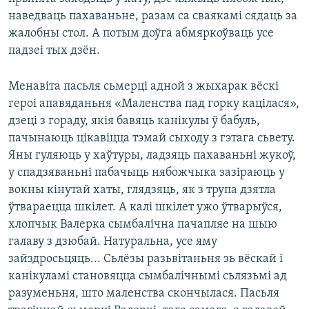
наведваць пахаваньне, разам са сваякамі сядаць за
жалобны стол. А потым доўга абмяркоўваць усе
падзеі тых дзён.
Менавіта пасьля сьмерці адной з жыхарак вёскі
героі апавяданьня «Маленства пад горку кацілася»,
дзеці з гораду, якія бавяць канікулы ў бабуль,
пачынаюць цікавіцца тэмай сыходу з гэтага сьвету.
Яны гуляюць у хаўтуры, ладзяць пахаваньні жукоў,
у спадзяваньні пабачыць нябожчыка зазіраюць у
вокны кінутай хаты, глядзяць, як з трупа дзятла
ўтвараецца шкілет. А калі шкілет ужо ўтварыўся,
хлопчык Валерка сымбалічна пачапляе на шыю
галаву з дзюбай. Натуральна, усе яму
зайздросьцяць... Сьлёзы разьвітаньня зь вёскай і
канікуламі становяцца сымбалічнымі сьлязьмі ад
разуменьня, што маленства скончылася. Пасьля