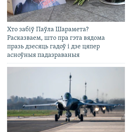
Хто забіў Паўла Шарамета?
Расказваем, што пра гэта вядома
празь дзесяць гадоў і дзе цяпер
асноўныя падазраваныя