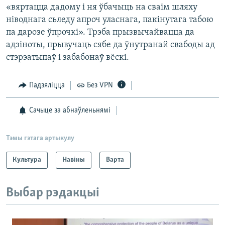
«вяртацца дадому і ня ўбачыць на сваім шляху
ніводнага сьледу апроч уласнага, пакінутага табою
па дарозе ўпрочкі». Трэба прызвычайвацца да
адзіноты, прывучаць сябе да ўнутранай свабоды ад
стэрэатыпаў і забабонаў вёскі.
Падзяліцца
Без VPN
Сачыце за абнаўленьнямі
Тэмы гэтага артыкулу
Культура
Навіны
Варта
Выбар рэдакцыі