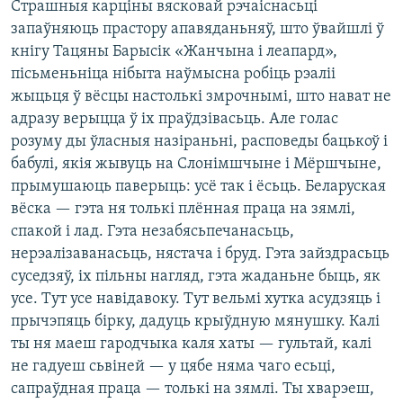
Страшныя карціны вясковай рэчаіснасьці
запаўняюць прастору апавяданьняў, што ўвайшлі ў
кнігу Тацяны Барысік «Жанчына і леапард»,
пісьменьніца нібыта наўмысна робіць рэаліі
жыцьця ў вёсцы настолькі змрочнымі, што нават не
адразу верыцца ў іх праўдзівасьць. Але голас
розуму ды ўласныя назіраньні, расповеды бацькоў і
бабулі, якія жывуць на Слонімшчыне і Мёршчыне,
прымушаюць паверыць: усё так і ёсьць. Беларуская
вёска — гэта ня толькі плённая праца на зямлі,
спакой і лад. Гэта незабясьпечанасьць,
нерэалізаванасьць, нястача і бруд. Гэта зайздрасьць
суседзяў, іх пільны нагляд, гэта жаданьне быць, як
усе. Тут усе навідавоку. Тут вельмі хутка асудзяць і
прычэпяць бірку, дадуць крыўдную мянушку. Калі
ты ня маеш гародчыка каля хаты — гультай, калі
не гадуеш сьвіней — у цябе няма чаго есьці,
сапраўдная праца — толькі на зямлі. Ты хварэеш,