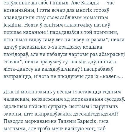
стаўленьне да сябе і іншых. Але Каляды — час
незвычайны, і гэты вечар для многіх герояў
апавяданьня стаў своеасаблівым момантам
ісьціны. Нехта ў сьпітым алькаголіку пазнаў
першае каханьне і парадаваўся з той прычыны,
што шмат гадоў таму лёс ня зьвёў іх разам^; нехта
адчуў раскаяньне з-за крадзяжу кошыка
памідораў, але не пабаяўся чарговы раз абакрасьці
сваяка^; нехта зразумеў сутнасьць даўнішняга
ліста-даносу на калядоўшчыкаў і паспрабаваў
выправіцца, нічога не шкадуючы для іх «калег»...
Дык ці можна жыць у вёсцы і заставацца годным
чалавекам, незалежным ад меркаваньня суседзяў,
здольным пайсьці супраць сыстэмы і парушыць
законы, што выпрацоўваліся дзесяцігодзьдзямі?
Паводле меркаваньня Тацяны Барысік, гэта
магчыма, але трэба мець вялікую моц, каб