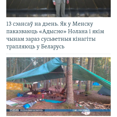
13 сэансаў на дзень. Як у Менску
паказваюць «Адысэю» Нолана і якім
чынам зараз сусьветныя кінагіты
трапляюць у Беларусь