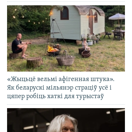
«Жыцьцё вельмі афігенная штука».
Як беларускі мільянэр страціў усё і
цяпер робіць хаткі для турыстаў