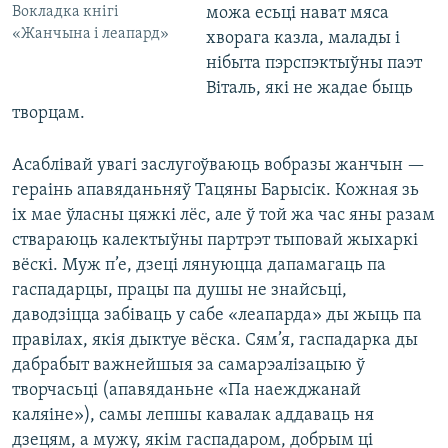
можа есьці нават мяса
Вокладка кнігі
«Жанчына і леапард»
хворага казла, малады і
нібыта пэрспэктыўны паэт
Віталь, які не жадае быць
творцам.
Асаблівай увагі заслугоўваюць вобразы жанчын —
гераінь апавяданьняў Тацяны Барысік. Кожная зь
іх мае ўласны цяжкі лёс, але ў той жа час яны разам
ствараюць калектыўны партрэт тыповай жыхаркі
вёскі. Муж п’е, дзеці лянуюцца дапамагаць па
гаспадарцы, працы па душы не знайсьці,
даводзіцца забіваць у сабе «леапарда» ды жыць па
правілах, якія дыктуе вёска. Сям’я, гаспадарка ды
дабрабыт важнейшыя за самарэалізацыю ў
творчасьці (апавяданьне «Па наежджанай
каляіне»), самы лепшы кавалак аддаваць ня
дзецям, а мужу, якім гаспадаром, добрым ці