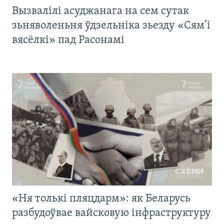
Вызвалілі асуджанага на сем сутак
зьняволеньня ўдзельніка зьезду «Сям’і
вясёлкі» пад Расонамі
«Ня толькі пляцдарм»: як Беларусь
разбудоўвае вайсковую інфраструктуру