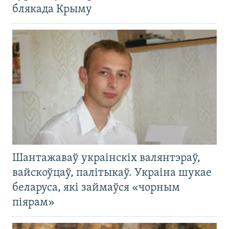
блякада Крыму
Шантажаваў украінскіх валянтэраў,
вайскоўцаў, палітыкаў. Украіна шукае
беларуса, які займаўся «чорным
піярам»