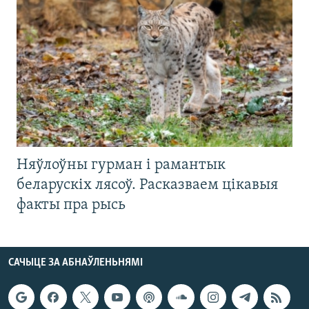
Няўлоўны гурман і рамантык
беларускіх лясоў. Расказваем цікавыя
факты пра рысь
САЧЫЦЕ ЗА АБНАЎЛЕНЬНЯМІ