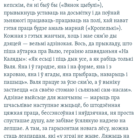
кепскім, ён ні быў бы («Вянок цыбулі»),
прывыкнуць уставаць на досьвітку і да поўнай
зьнямогі працаваць-працаваць на полі, хай нават
гэтая праца будзе амаль марнай («Кропелькі»).
Кожная з гэтых жанчын, хоць і мае сям’ю ды
дзяцей — вельмі адзінокая. Вось, да прыкладу, што
піша аўтарка пра Валю, гераіню апавяданьня «На
Каляды»: «Як есьці і піць дык усе, а як рабіць толькі
Валя. Яна і ў гародзе, яна і на фэрме, яна і з
кароваю, яна і ў ягады, яна прыбраць, наварыць і
пашыць». Валя працуе за ўсю сям’ю, а ў выніку
застаецца «са сваёю стомаю і сьлязьмі сам-насам».
Адзінае выйсьце для жанчыны — марыць пра
шчасьлівае наступнае жыцьцё, бо штодзённая
цяжкая праца, бессэнсоўная і няўдзячная, ня проста
спусташае душу, але забівае ўсялякую надзею на
лепшае. А там, за гарызонтам новага лёсу, можна
стаць леапардам, які «у зграі не жыве. Ляжыць на