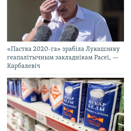
«Пастка 2020-га» зрабіла Лукашэнку
геапалітычным закладнікам Расеі, —
Карбалевіч