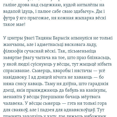
галіне дрэва над сьцежкаю, кудой антылёпы на
вадапой ідуць, і палюе сабе сваю здабычу». Ды і
футра ў яго прыгожае, ня кожная жыхарка вёскі
такое мае!
У цэнтры ўвагі Тацяны Барысік апынуліся не толькі
жанчыны, але і адметнасьці вясковага ладу,
філязофія сучаснай вёскі. Так, пісьменьніца
зьвяртае ўвагу чытача на тое, што праз блізкасьць,
у якой людзі суіснуюць у вёсцы, тут жыцьцё нібыта
спрасаванае. Сьмерць, хваробы і нястачы — усё
навідавоку. І ад дзяцей нічога не хаваюць — бо
няма сэнсу хаваць. Таму ня дзіўна, што гарадзкія
дзеці, якія прыяжджаюць да бабуль на канікулы,
менавіта ў вёсцы ўпершыню бачаць мёртвага
чалавека. У вёсцы сьмерць — гэта ня толькі гора
для сваякоў, але і падзея для аднавяскоўцаў. Тут
прынята заходзіць у хату, дзе ляжыць нябожчык,