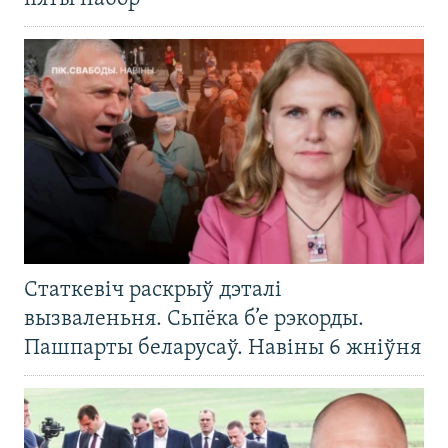
Статкевіч раскрыў дэталі
вызваленьня. Сьпёка б’е рэкорды.
Пашпарты беларусаў. Навіны 6 жніўня