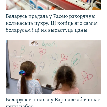
Беларусь прадала ў Расею рэкордную
колькасьць цукру. Ці хопіць яго самім
беларусам і ці ня вырастуць цэны
Беларуская школа ў Варшаве абвяшчае
пяты набор