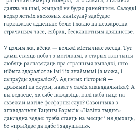
трагічнай сьмерці Валеркі, таго самага, з галавой
дзятла на шыі, жыцьцё ня будзе ранейшым. Салодкі
водар летніх вясковых канікулаў здабудзе
гаркаватае адценьне болю і жалю па незваротна
страчаным часе, сябрах, бесклапотным дзяцінстве.
У цэлым жа, вёска — вельмі містычнае месца. Тут
дамы стаяць побач з могілкамі, а старыя жанчыны
любяць распавядаць пра страшныя выпадкі, што
нібыта здараліся зь імі і іх знаёмымі (а можа, і
сапраўды здараліся?). Ад гэтых гісторый —
дрыжыкі па скуры, нават у саміх апавядальнікаў. А
вы ведаеце, як сябе паводзіць, калі пабачыце на
сьвежай магіле фосфарны слуп? Савончыха з
апавяданьня Тацяны Барысік «Навіна тыдня»
дакладна ведае: трэба стаяць на месцы і ня дыхаць,
бо «прыйдзе да цябе і задушыць».