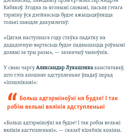
дзейнасьці, паведаміў прэм’ер-міністар Андрэй
Кабякоў. Згодна зь ягонымі словамі, пасьля гэтага
тэрміну ўся дзейнасьць будзе ажыцьцяўляцца
толькі паводле дакумэнтаў:
«Цягам наступнага году стаўка падатку на
дададзеную вартасьць будзе падвышацца роўнымі
долямі за тры разы», — зазначыў чыноўнік.
У сваю чаргу
Аляксандар Лукашэнка
канстатаваў,
што гэта апошняе адступленьне ўладаў перад
«іпэшнікамі»:
Больш адтэрміноўкі ня будзе! І так
робім вельмі вялікія адступленьні
«Больш адтэрміноўкі ня будзе! І так робім вельмі
вялікія адступленьні», — сказаў кіраўнік краіны,