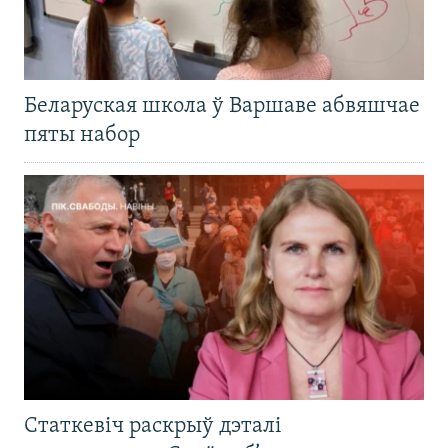
Беларуская школа ў Варшаве абвяшчае
пяты набор
Статкевіч раскрыў дэталі