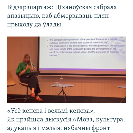
Відэарэпартаж: Ціханоўская сабрала
апазыцыю, каб абмеркаваць плян
прыходу да ўлады
«Усё кепска і вельмі кепска».
Як прайшла дыскусія «Мова, культура,
адукацыя і мэдыя: нябачны фронт