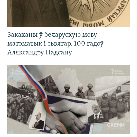
Закаханы ў беларускую мову
матэматык і сьвятар. 100 гадоў
Аляксандру Надсану