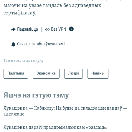
маючы на ўвазе гандаль без адпаведных
сэртыфікатаў.
Падзяліцца
Без VPN
Сачыце за абнаўленьнямі
Тэмы гэтага артыкулу
Палітыка
Эканоміка
Людзі
Навіны
Яшчэ на гэтую тэму
Лукашэнка — Кабякову: Ня будзе на складзе шлёпанцаў —
адкажаце
Лукашэнка параіў прадпрымальнікам «раздаць»