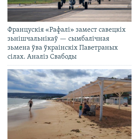
Францускія «Рафалі» замест савецкіх
зьнішчальнікаў — сымбалічная
зьмена ўва ўкраінскіх Паветраных
сілах. Аналіз Свабоды