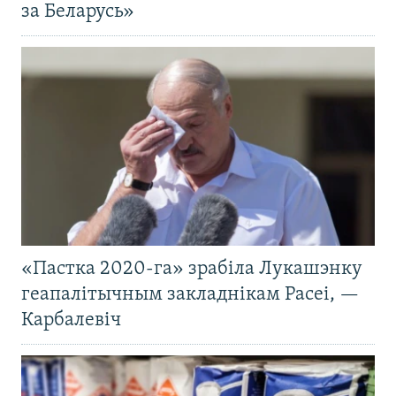
за Беларусь»
«Пастка 2020-га» зрабіла Лукашэнку
геапалітычным закладнікам Расеі, —
Карбалевіч