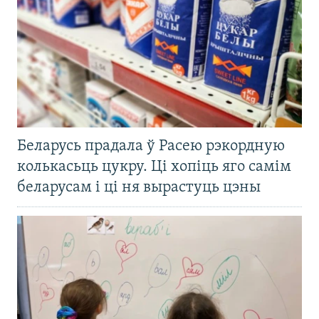
Беларусь прадала ў Расею рэкордную
колькасьць цукру. Ці хопіць яго самім
беларусам і ці ня вырастуць цэны