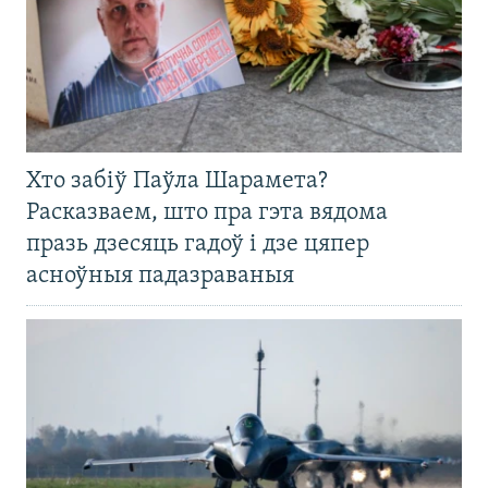
Хто забіў Паўла Шарамета?
Расказваем, што пра гэта вядома
празь дзесяць гадоў і дзе цяпер
асноўныя падазраваныя