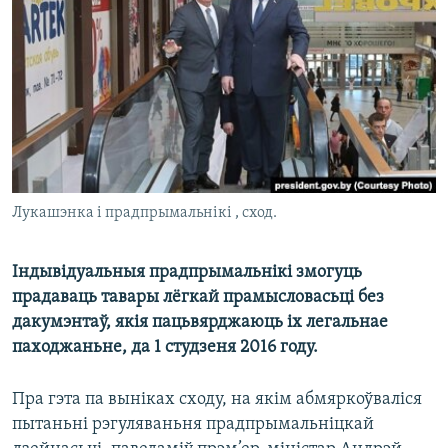
КУЛЬТУРА
МОВА
КАЛЯНДАР
НА ХВАЛЯХ СВАБОДЫ
Лукашэнка і прадпрымальнікі , сход.
Індывідуальныя прадпрымальнікі змогуць
прадаваць тавары лёгкай прамысловасьці без
дакумэнтаў, якія пацьвярджаюць іх легальнае
паходжаньне, да 1 студзеня 2016 году.
Пра гэта па выніках сходу, на якім абмяркоўваліся
пытаньні рэгуляваньня прадпрымальніцкай