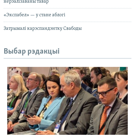
нерэалізаваны тавар
«Экспабел» — у стане аблогі
Затрымалі карэспандэнтку Свабоды
Выбар рэдакцыі