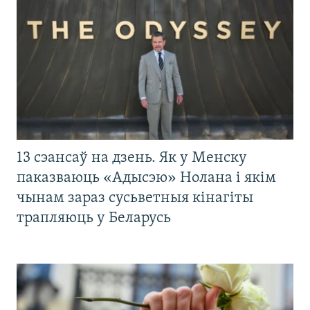
13 сэансаў на дзень. Як у Менску
паказваюць «Адысэю» Нолана і якім
чынам зараз сусьветныя кінагіты
трапляюць у Беларусь