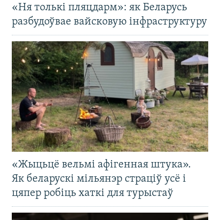
«Ня толькі пляцдарм»: як Беларусь
разбудоўвае вайсковую інфраструктуру
«Жыцьцё вельмі афігенная штука».
Як беларускі мільянэр страціў усё і
цяпер робіць хаткі для турыстаў