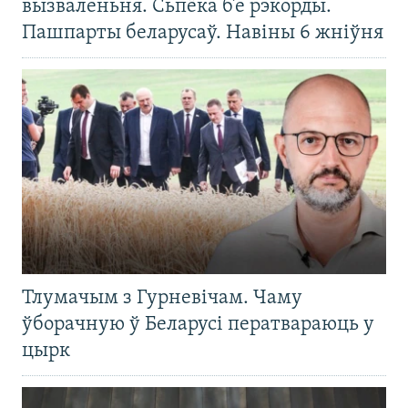
вызваленьня. Сьпёка б’е рэкорды.
Пашпарты беларусаў. Навіны 6 жніўня
Тлумачым з Гурневічам. Чаму
ўборачную ў Беларусі ператвараюць у
цырк