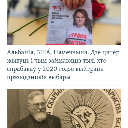
Альбанія, ЗША, Нямеччына. Дзе цяпер
жывуць і чым займаюцца тыя, хто
спрабаваў у 2020 годзе выйграць
прэзыдэнцкія выбары