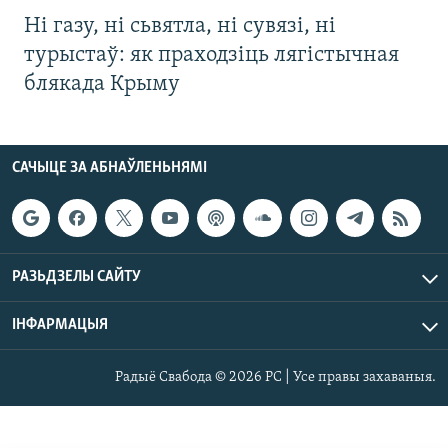
Ні газу, ні сьвятла, ні сувязі, ні
турыстаў: як праходзіць лягістычная
блякада Крыму
САЧЫЦЕ ЗА АБНАЎЛЕНЬНЯМІ
РАЗЬДЗЕЛЫ САЙТУ
ІНФАРМАЦЫЯ
Радыё Свабода © 2026 РС | Усе правы захаваныя.