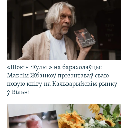
«ШокінгКульт» на барахолаўцы:
Максім Жбанкоў прэзэнтаваў сваю
новую кнігу на Кальварыйскім рынку
ў Вільні