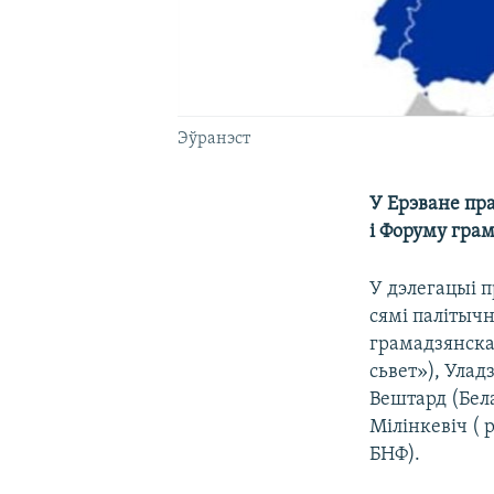
Эўранэст
У Ерэване пр
і Форуму гра
У дэлегацыі 
сямі палітычн
грамадзянска
сьвет»), Улад
Вештард (Бел
Мілінкевіч ( 
БНФ).