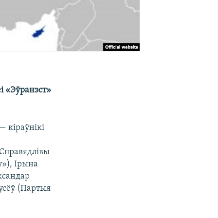
і «Эўранэст»
— кіраўнікі
«Справядлівы
у»), Ірына
ксандар
тусёў (Партыя