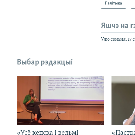
Палітыка
Яшчэ на г
Ужо сёньня, 17 
Выбар рэдакцыі
«Усё кепска і вельмі
«Пастка