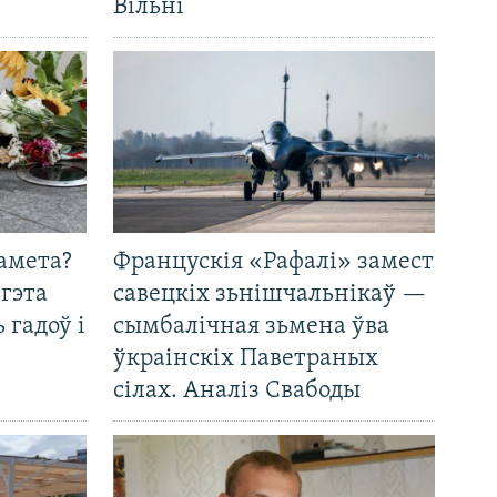
Вільні
амета?
Францускія «Рафалі» замест
 гэта
савецкіх зьнішчальнікаў —
 гадоў і
сымбалічная зьмена ўва
ўкраінскіх Паветраных
сілах. Аналіз Свабоды