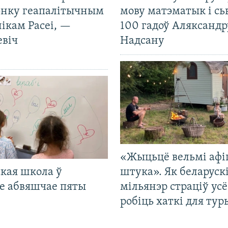
нку геапалітычным
мову матэматык і сь
ікам Расеі, —
100 гадоў Аляксандр
евіч
Надсану
«Жыцьцё вельмі афі
кая школа ў
штука». Як беларуск
е абвяшчае пяты
мільянэр страціў усё
робіць хаткі для тур