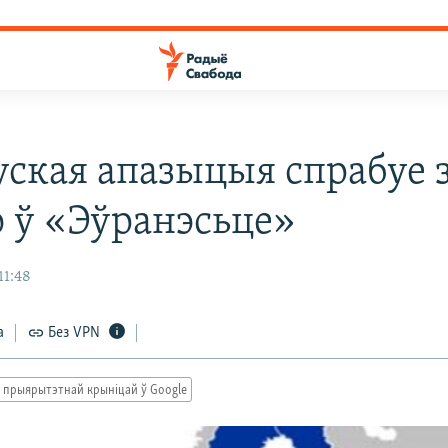
уская апазыцыя спрабуе 
о ў «Эўранэсьце»
11:48
а
Без VPN
 прыярытэтнай крыніцай ў Google