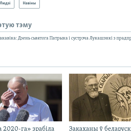
Людзі
Навіны
этую тэму
сакавіка: Дзень сьвятога Патрыка і сустрэча Лукашэнкі з прад
 2020-га» зрабіла
Закаханы ў беларус