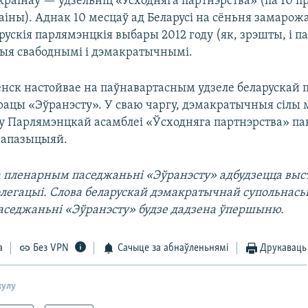
 краінаў — удзельніц «Усходняга партнэрства» (па 10 п
аіны). Аднак 10 месцаў ад Беларусі на сёньня замарож
рускія парлямэнцкія выбары 2012 году (як, зрэшты, і п
ыя свабоднымі і дэмакратычнымі.
ск настойвае на паўнавартасным удзеле беларускай
працы «Эўранэсту». У сваю чаргу, дэмакратычныя сілы
 у Парлямэнцкай асамблеі «Ўсходняга партнэрства» па
 апазыцыяй.
на пленарным паседжаньні «Эўранэсту» адбудзецца выс
элегацыі. Слова беларускай дэмакратычнай супольнась
седжаньні «Эўранэсту» будзе дадзена ўпершыню.
а
Без VPN
Сачыце за абнаўленьнямі
Друкаваць
кулу