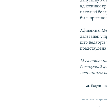
дэпутатаў з 6
ад кожнай кр
паколькі бела
былі прызнан
Афіцыйны Мен
дэлегацыі ў 
што Беларусь
прадстаўлена
18 сакавіка 
беларускай д
пленарным па
Падзяліцц
Тэмы гэтага арты