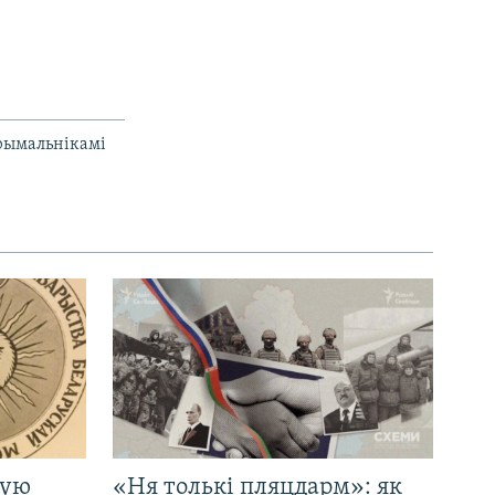
прымальнікамі
кую
«Ня толькі пляцдарм»: як