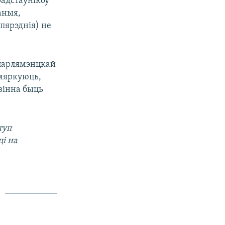
радстаўнікоў
аныя,
апярэднія) не
 парлямэнцкай
 мяркуюць,
вінна быць
туп
ці на