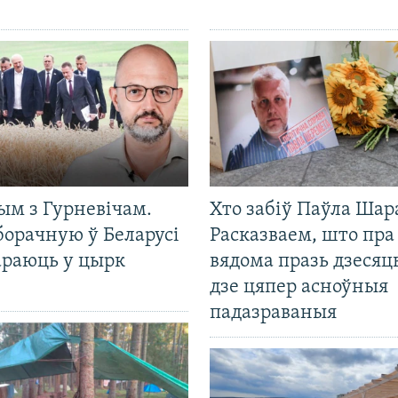
ым з Гурневічам.
Хто забіў Паўла Шар
борачную ў Беларусі
Расказваем, што пра
араюць у цырк
вядома празь дзесяць
дзе цяпер асноўныя
падазраваныя