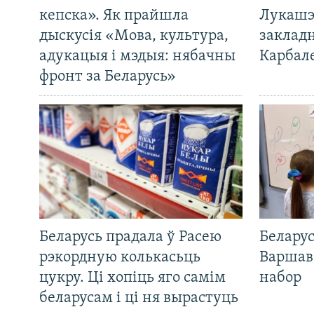
кепска». Як прайшла
Лукашэ
дыскусія «Мова, культура,
закладн
адукацыя і мэдыя: нябачны
Карбал
фронт за Беларусь»
Беларусь прадала ў Расею
Беларус
рэкордную колькасьць
Варшав
цукру. Ці хопіць яго самім
набор
беларусам і ці ня вырастуць