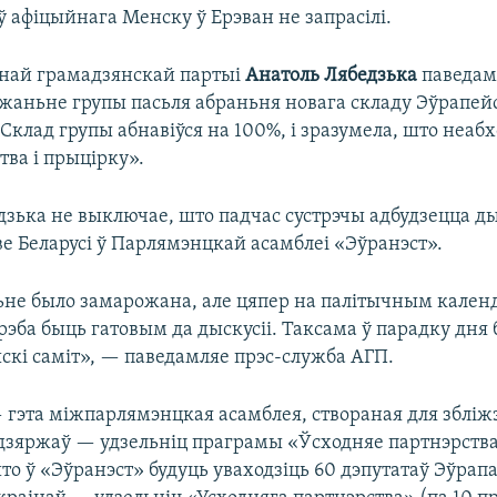
 афіцыйнага Менску ў Ерэван не запрасілі.
анай грамадзянскай партыі
Анатоль Лябедзька
паведамі
жаньне групы пасьля абраньня новага складу Эўрапей
Склад групы абнавіўся на 100%, і зразумела, што неа
тва і прыцірку».
зька не выключае, што падчас сустрэчы адбудзецца ды
е Беларусі ў Парлямэнцкай асамблеі «Эўранэст».
ьне было замарожана, але цяпер на палітычным кале
трэба быць гатовым да дыскусіі. Таксама ў парадку дня
скі саміт», — паведамляе прэс-служба АГП.
 гэта міжпарлямэнцкая асамблея, створаная для збліж
дзяржаў — удзельніц праграмы «Ўсходняе партнэрства
о ў «Эўранэст» будуць уваходзіць 60 дэпутатаў Эўрапа