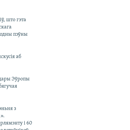
ў, што гэта
скага
бходны пэўны
скусія аб
ндары Эўропы
 бягучая
эньня з
».
рлямэнту і 60