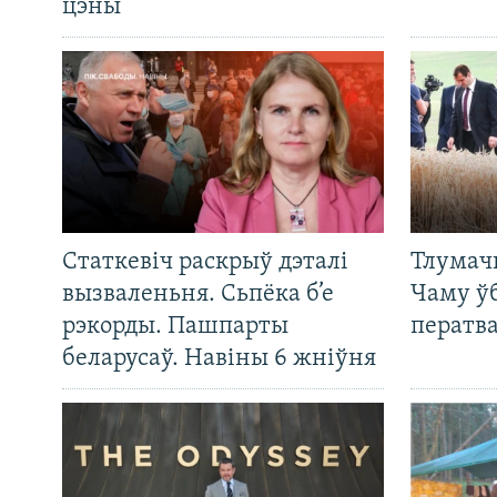
цэны
Статкевіч раскрыў дэталі
Тлумач
вызваленьня. Сьпёка б’е
Чаму ў
рэкорды. Пашпарты
ператв
беларусаў. Навіны 6 жніўня