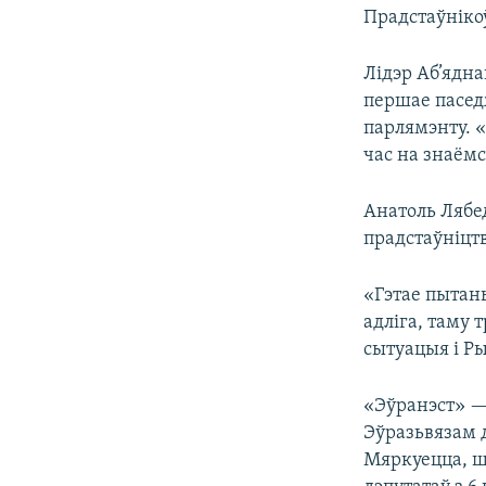
Прадстаўнікоў
Лідэр Аб’ядн
першае пасед
парлямэнту. «
час на знаёмс
Анатоль Лябед
прадстаўніцтв
«Гэтае пытан
адліга, таму 
сытуацыя і Ры
«Эўранэст» —
Эўразьвязам 
Мяркуецца, шт