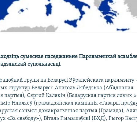
аходзіць сумеснае паседжаньне Парлямэнцкай асамбле
мадзянскай супольнасьці.
працоўнай групы па Беларусі Эўрапейскага парлямэнту 
ых структур Беларусі: Анатоль Лябедзька (Аб’яднаная
я партыя), Сяргей Калякін (Беларуская партыя левых 
зімір Някляеў (грамадзянская кампанія «Гавары праўд
аруская сацыял-дэмакратычная партыя (Грамада), Аля
рух «За свабоду»), Віталь Рымашэўскі (БХД), Рыгор Кас