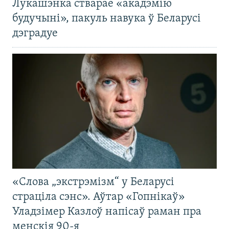
Лукашэнка стварае «акадэмію
будучыні», пакуль навука ў Беларусі
дэградуе
«Слова „экстрэмізм“ у Беларусі
страціла сэнс». Аўтар «Гопнікаў»
Уладзімер Казлоў напісаў раман пра
менскія 90-я