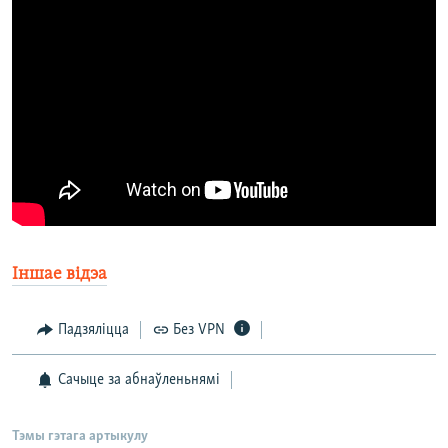
Іншае відэа
Падзяліцца
Без VPN
Сачыце за абнаўленьнямі
Тэмы гэтага артыкулу