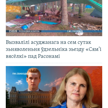
Вызвалілі асуджанага на сем сутак
зьняволеньня ўдзельніка зьезду «Сям’і
вясёлкі» пад Расонамі