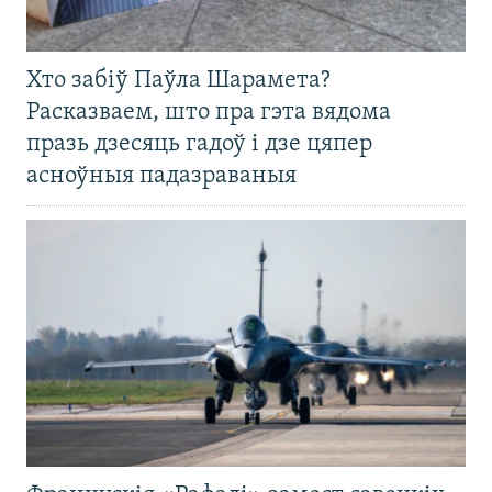
Хто забіў Паўла Шарамета?
Расказваем, што пра гэта вядома
празь дзесяць гадоў і дзе цяпер
асноўныя падазраваныя