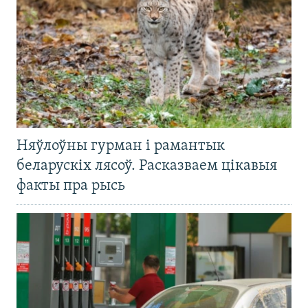
Няўлоўны гурман і рамантык
беларускіх лясоў. Расказваем цікавыя
факты пра рысь