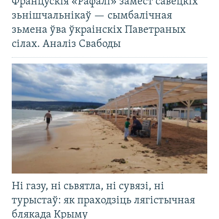
Францускія «Рафалі» замест савецкіх
зьнішчальнікаў — сымбалічная
зьмена ўва ўкраінскіх Паветраных
сілах. Аналіз Свабоды
Ні газу, ні сьвятла, ні сувязі, ні
турыстаў: як праходзіць лягістычная
блякада Крыму