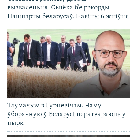
вызваленьня. Сьпёка б’е рэкорды.
Пашпарты беларусаў. Навіны 6 жніўня
Тлумачым з Гурневічам. Чаму
ўборачную ў Беларусі ператвараюць у
цырк