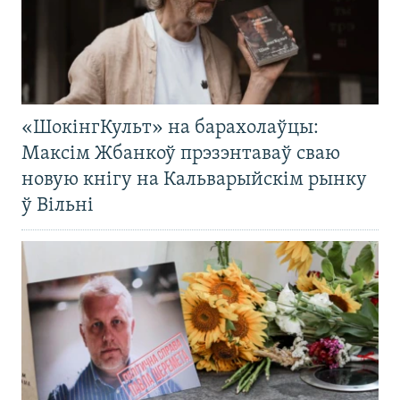
«ШокінгКульт» на барахолаўцы:
Максім Жбанкоў прэзэнтаваў сваю
новую кнігу на Кальварыйскім рынку
ў Вільні