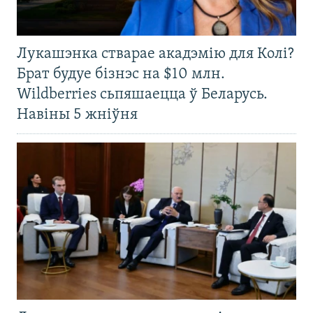
Лукашэнка стварае акадэмію для Колі?
Брат будуе бізнэс на $10 млн.
Wildberries сьпяшаецца ў Беларусь.
Навіны 5 жніўня