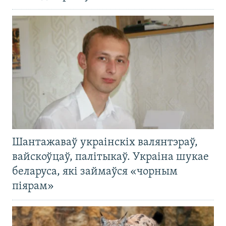
Шантажаваў украінскіх валянтэраў,
вайскоўцаў, палітыкаў. Украіна шукае
беларуса, які займаўся «чорным
піярам»