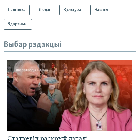
Палітыка
Людзі
Культура
Навіны
Здарэньні
Выбар рэдакцыі
Статкевіч раскрыў дэталі