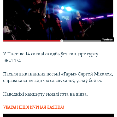
КУЛЬТУРА
МОВА
КАЛЯНДАР
НА ХВАЛЯХ СВАБОДЫ
У Палтаве 14 сакавіка адбыўся канцэрт гурту
BRUTTO.
Пасьля выкананьня песьні «Гары» Сяргей Міхалок,
справакаваны адным са слухачоў, усчаў бойку.
Наведнікі канцэрту зьнялі гэта на відэа.
УВАГА! НЕЦЭНЗУРНАЯ ЛАЯНКА!