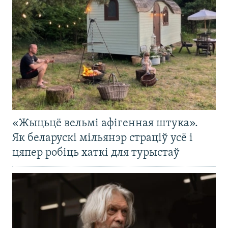
«Жыцьцё вельмі афігенная штука».
Як беларускі мільянэр страціў усё і
цяпер робіць хаткі для турыстаў