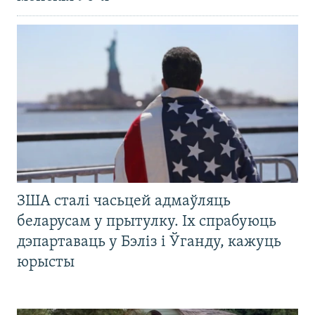
ЗША сталі часьцей адмаўляць
беларусам у прытулку. Іх спрабуюць
дэпартаваць у Бэліз і Ўганду, кажуць
юрысты