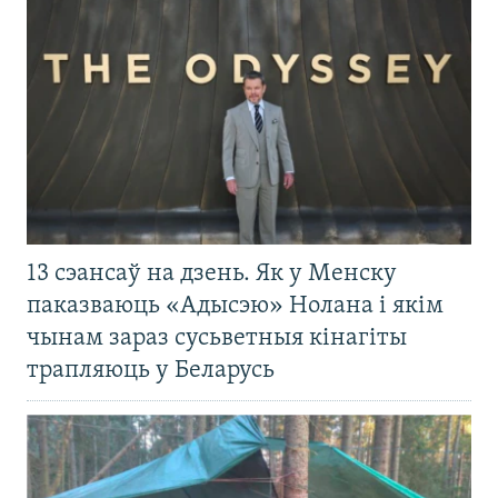
13 сэансаў на дзень. Як у Менску
паказваюць «Адысэю» Нолана і якім
чынам зараз сусьветныя кінагіты
трапляюць у Беларусь