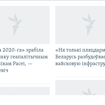
 2020-га» зрабіла
«Ня толькі пляцдарм
нку геапалітычным
Беларусь разбудоўва
ікам Расеі, —
вайсковую інфрастр
евіч