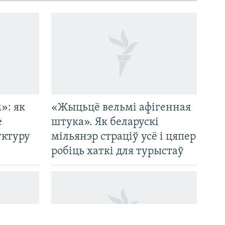
»: як
«Жыцьцё вельмі афігенная
е
штука». Як беларускі
уктуру
мільянэр страціў усё і цяпер
робіць хаткі для турыстаў