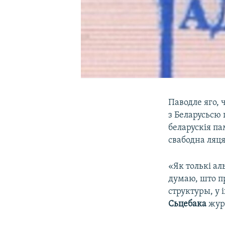
Паводле яго,
з Беларусьсю 
беларускія п
свабодна ляця
«Як толькі ал
думаю, што п
структуры, у
Сьцебака
журн