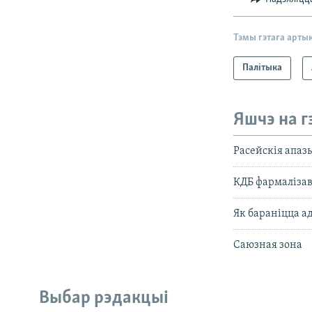
Тэмы гэтага арты
Палітыка
Яшчэ на г
Расейскія апаз
КДБ фармалізав
Як бараніцца а
Саюзная зона
Выбар рэдакцыі