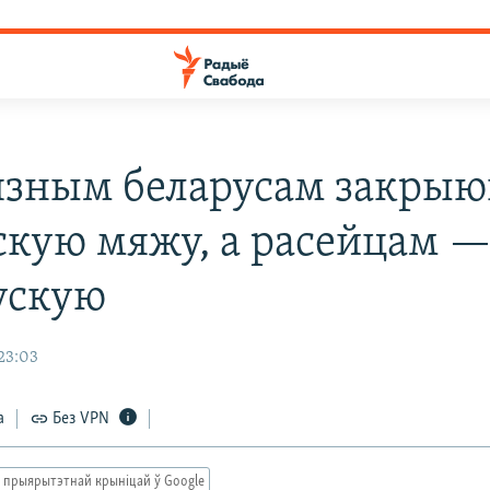
зным беларусам закрыю
скую мяжу, а расейцам 
ускую
 23:03
а
Без VPN
 прыярытэтнай крыніцай ў Google