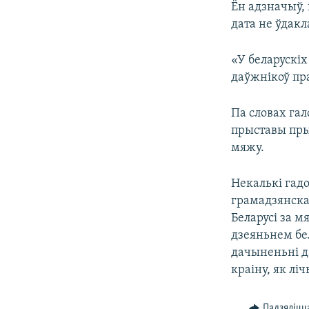
Ён адзначыў,
дата не ўдак
«У беларускіх
даўжнікоў пр
Па словах гал
прыставы пры
мяжу.
Некалькі гадо
грамадзянска
Беларусі за м
дзеяньнем бе
дачыненьні д
краіну, як лі
Падзяліцц