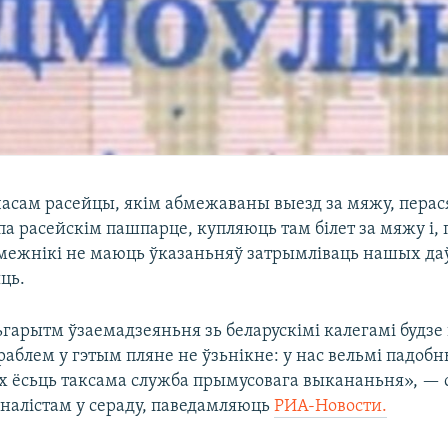
 часам расейцы, якім абмежаваны выезд за мяжу, пер
па расейскім пашпарце, купляюць там білет за мяжу і, 
амежнікі не маюць ўказаньняў затрымліваць нашых да
ць.
ьгарытм ўзаемадзеяньня зь беларускімі калегамі будзе
раблем у гэтым пляне не ўзьнікне: у нас вельмі падо
 іх ёсьць таксама служба прымусовага выкананьня», — 
алістам у сераду, паведамляюць
РИА-Новости.