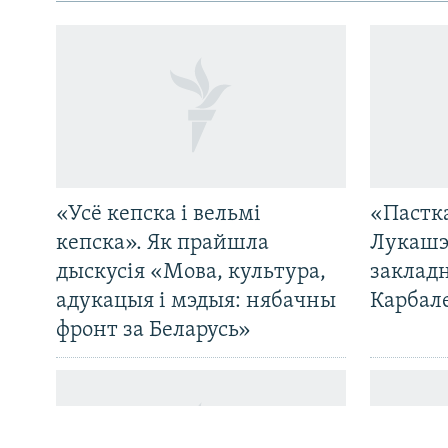
«Усё кепска і вельмі
«Пастка
САЧЫЦЕ ЗА АБНАЎЛЕНЬНЯМІ
кепска». Як прайшла
Лукашэ
дыскусія «Мова, культура,
закладн
адукацыя і мэдыя: нябачны
Карбал
фронт за Беларусь»
Усе сайты РС/РСЭ