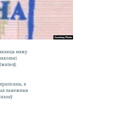
асякаюць мяжу
паколькі
ўжнікоў,
 прапісаны, я
бныя памежныя
сказаў