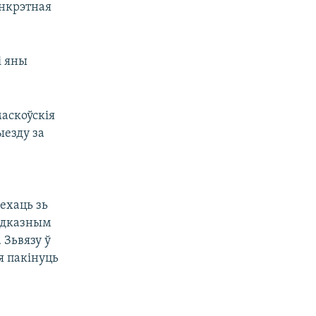
анкрэтная
і яны
маскоўскія
ыезду за
ехаць зь
 адказным
 Зьвязу ў
я пакінуць