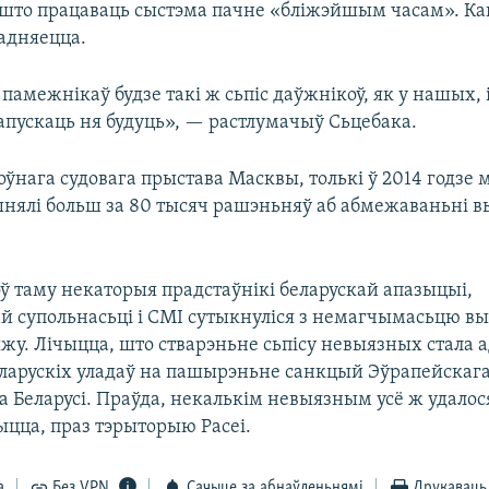
 што працаваць сыстэма пачне «бліжэйшым часам». К
ладняецца.
 памежнікаў будзе такі ж сьпіс даўжнікоў, як у нашых, 
апускаць ня будуць», — растлумачыў Сьцебака.
оўнага судовага прыстава Масквы, толькі ў 2014 годзе 
нялі больш за 80 тысяч рашэньняў аб абмежаваньні в
ў таму некаторыя прадстаўнікі беларускай апазыцыі,
й супольнасьці і СМІ сутыкнуліся з немагчымасьцю вы
яжу. Лічыцца, што стварэньне сьпісу невыязных стала
ларускіх уладаў на пашырэньне санкцый Эўрапейскага
а Беларусі. Праўда, некалькім невыязным усё ж удалос
чыцца, праз тэрыторыю Расеі.
а
Без VPN
Сачыце за абнаўленьнямі
Друкаваць