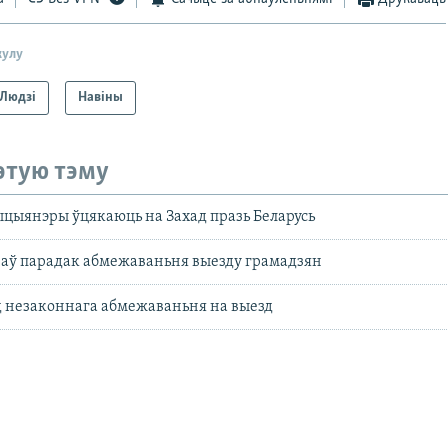
кулу
Людзі
Навіны
этую тэму
ыцыянэры ўцякаюць на Захад празь Беларусь
аў парадак абмежаваньня выезду грамадзян
д незаконнага абмежаваньня на выезд