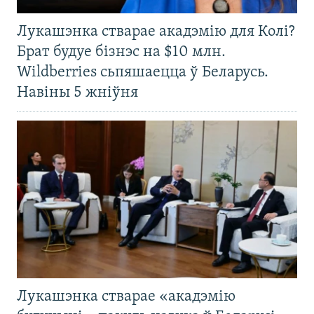
Лукашэнка стварае акадэмію для Колі?
Брат будуе бізнэс на $10 млн.
Wildberries сьпяшаецца ў Беларусь.
Навіны 5 жніўня
Лукашэнка стварае «акадэмію