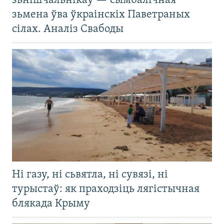
зьнішчальнікаў — сымбалічная
зьмена ўва ўкраінскіх Паветраных
сілах. Аналіз Свабоды
Ні газу, ні сьвятла, ні сувязі, ні
турыстаў: як праходзіць лягістычная
блякада Крыму