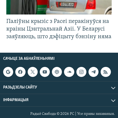
Паліўны крызіс з Расеі перакінуўся на
краіны Цэнтральнай Азіі. У Беларусі
заяўляюць, што дэфіцыту бэнзіну няма
САЧЫЦЕ ЗА АБНАЎЛЕНЬНЯМІ
РАЗЬДЗЕЛЫ САЙТУ
ІНФАРМАЦЫЯ
Радыё Свабода © 2026 РС | Усе правы захаваныя.