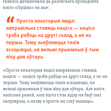
Ніякага дачыненьня да расейскага прэзыдэнта
кніга «Пуціна» ня мае:
Проста некаторыя людзі
няправільна ставяць націск — націск
трэба рабіць на другі склад, а не на
першы. Таму зьяўляюцца такія
асацыяцыі, ня вельмі прыемныя ў тым
ліку для аўтара.
«Проста некаторыя людзі няправільна ставяць
націск — націск трэба рабіць на другі склад, а не на
першы. Таму зьяўляюцца такія асацыяцыі, ня
вельмі прыемныя ў тым ліку для аўтара. Але кніга
напісана раней, калі яшчэ гэты лідэр ня быў такі
папулярны, а назву я проста ня стаў мяняць».