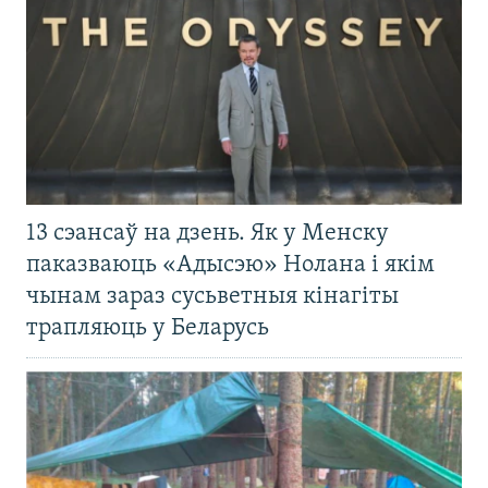
13 сэансаў на дзень. Як у Менску
паказваюць «Адысэю» Нолана і якім
чынам зараз сусьветныя кінагіты
трапляюць у Беларусь