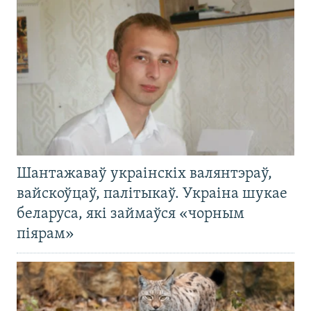
Шантажаваў украінскіх валянтэраў,
вайскоўцаў, палітыкаў. Украіна шукае
беларуса, які займаўся «чорным
піярам»