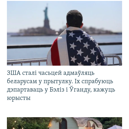
ЗША сталі часьцей адмаўляць
беларусам у прытулку. Іх спрабуюць
дэпартаваць у Бэліз і Ўганду, кажуць
юрысты