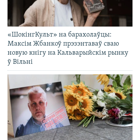
«ШокінгКульт» на барахолаўцы:
Максім Жбанкоў прэзэнтаваў сваю
новую кнігу на Кальварыйскім рынку
ў Вільні