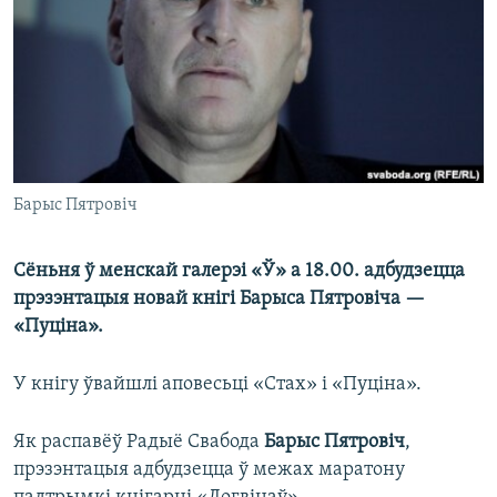
КУЛЬТУРА
МОВА
КАЛЯНДАР
НА ХВАЛЯХ СВАБОДЫ
Барыс Пятровіч
Сёньня ў менскай галерэі «Ў» а 18.00. адбудзецца
прэзэнтацыя новай кнігі Барыса Пятровіча —
«Пуціна».
У кнігу ўвайшлі аповесьці «Стах» і «Пуціна».
Як распавёў Радыё Свабода
Барыс Пятровіч
,
прэзэнтацыя адбудзецца ў межах маратону