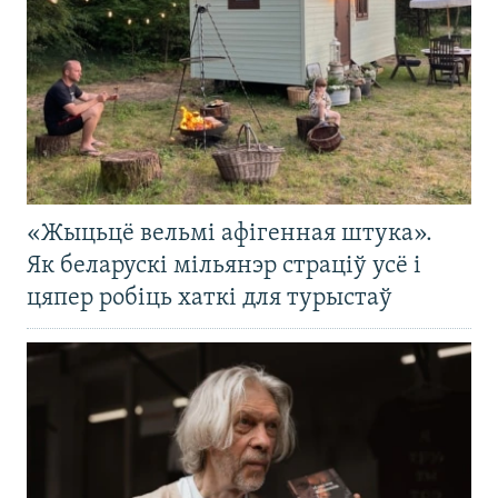
«Жыцьцё вельмі афігенная штука».
Як беларускі мільянэр страціў усё і
цяпер робіць хаткі для турыстаў