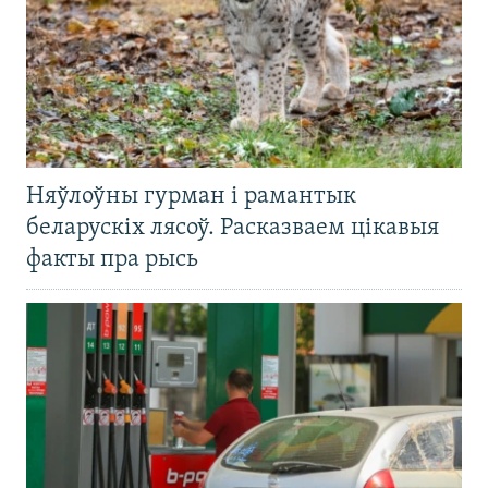
Няўлоўны гурман і рамантык
беларускіх лясоў. Расказваем цікавыя
факты пра рысь