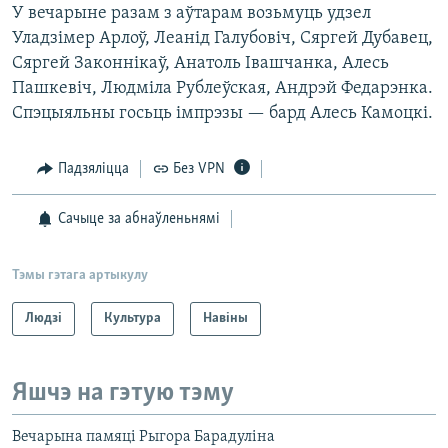
У вечарыне разам з аўтарам возьмуць удзел
Уладзімер Арлоў, Леанід Галубовіч, Сяргей Дубавец,
Сяргей Законнікаў, Анатоль Івашчанка, Алесь
Пашкевіч, Людміла Рублеўская, Андрэй Федарэнка.
Спэцыяльны госьць імпрэзы — бард Алесь Камоцкі.
Падзяліцца
Без VPN
Сачыце за абнаўленьнямі
Тэмы гэтага артыкулу
Людзі
Культура
Навіны
Яшчэ на гэтую тэму
Вечарына памяці Рыгора Барадуліна