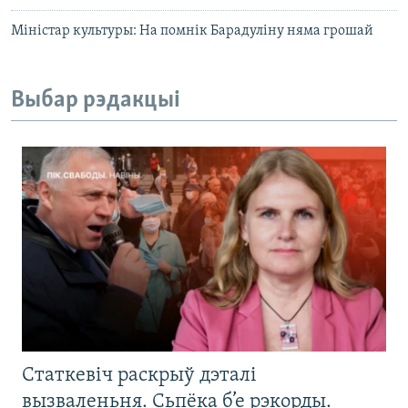
Міністар культуры: На помнік Барадуліну няма грошай
Выбар рэдакцыі
Статкевіч раскрыў дэталі
вызваленьня. Сьпёка б’е рэкорды.