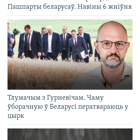
Пашпарты беларусаў. Навіны 6 жніўня
Тлумачым з Гурневічам. Чаму
ўборачную ў Беларусі ператвараюць у
цырк