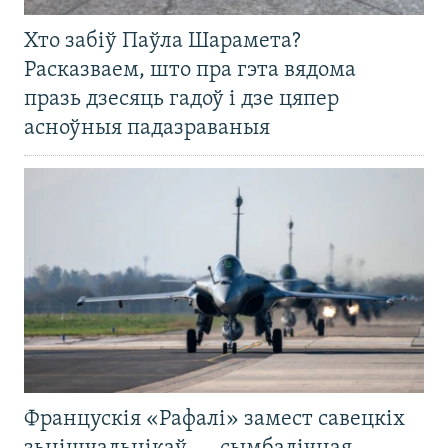
Хто забіў Паўла Шарамета?
Расказваем, што пра гэта вядома
празь дзесяць гадоў і дзе цяпер
асноўныя падазраваныя
Францускія «Рафалі» замест савецкіх