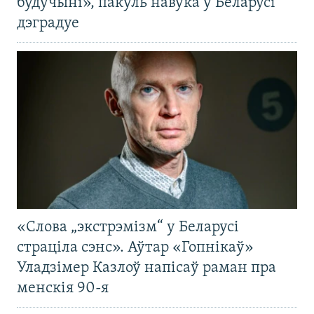
будучыні», пакуль навука ў Беларусі
дэградуе
«Слова „экстрэмізм“ у Беларусі
страціла сэнс». Аўтар «Гопнікаў»
Уладзімер Казлоў напісаў раман пра
менскія 90-я