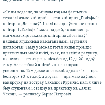
падтрымкі кнігарні «Логвінаў».
«Як вы ведаеце, за мінулы год мы фактычна
страцілі дзьве кнігарні — гэта кнігарня „Галіяфы“ і
кнігарня „Логвінаў“. І калі на аднаўленьне працы
кнігарні „Галіяфы“ мала надзей, то застаецца
магчымасьць захаваць кнігарню „Логвінаў“
нашымі агульнымі намаганьнямі, агульнай
дапамогай. Таму ў межах гэтай акцыі пройдзе
прэзэнтацыя маёй кнігі, якая, па вялікім рахунку,
ня новая — гэтыя рэчы пісаліся ад 12 да 20 гадоў
таму. Але асобнай кнігай яны выходзяць
упершыню. Там дзьве аповесьці: адна зь іх — пра
Беларусь 90-х гадоў, а другая — пра маю даўнюю
вандроўку на востраў Сахалін і Курылы, калі я яшчэ
быў студэнтам і езьдзіў на практыку на Далёкі
Ўсход», — распавёў Барыс Пятровіч.