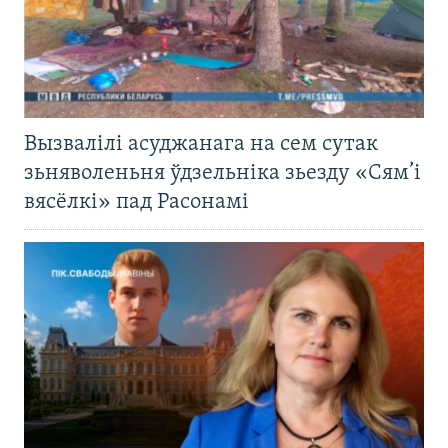
Вызвалілі асуджанага на сем сутак
зьняволеньня ўдзельніка зьезду «Сям’і
вясёлкі» пад Расонамі