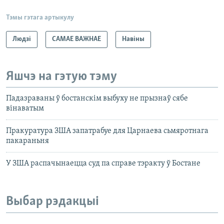
Тэмы гэтага артыкулу
Людзі
САМАЕ ВАЖНАЕ
Навіны
Яшчэ на гэтую тэму
Падазраваны ў бостанскім выбуху не прызнаў сябе
вінаватым
Пракуратура ЗША запатрабуе для Царнаева сьмяротнага
пакараньня
У ЗША распачынаецца суд па справе тэракту ў Бостане
Выбар рэдакцыі