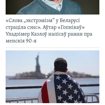
«Слова „экстрэмізм“ у Беларусі
страціла сэнс». Аўтар «Гопнікаў»
Уладзімер Казлоў напісаў раман пра
менскія 90-я