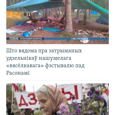
Што вядома пра затрыманых
удзельнікаў нашумелага
«вясёлкавага» фэстывалю пад
Расонамі