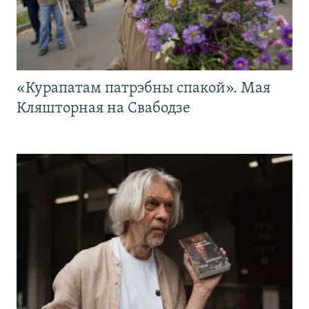
«Курапатам патрэбны спакой». Мая
Кляшторная на Свабодзе