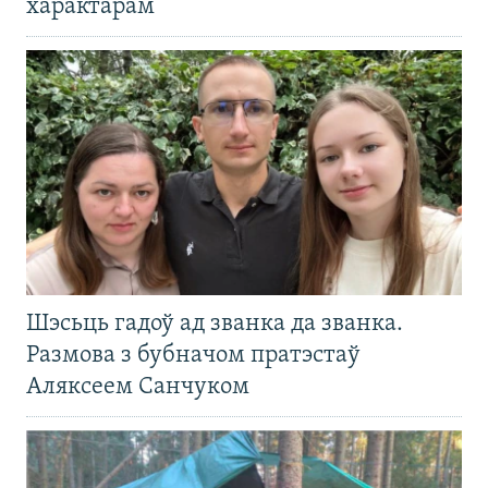
характарам
Шэсьць гадоў ад званка да званка.
Размова з бубначом пратэстаў
Аляксеем Санчуком