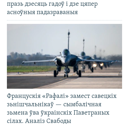
празь дзесяць гадоў і дзе цяпер
асноўныя падазраваныя
Францускія «Рафалі» замест савецкіх
зьнішчальнікаў — сымбалічная
зьмена ўва ўкраінскіх Паветраных
сілах. Аналіз Свабоды