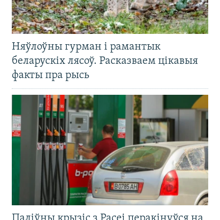
Няўлоўны гурман і рамантык
беларускіх лясоў. Расказваем цікавыя
факты пра рысь
Паліўны крызіс з Расеі перакінуўся на