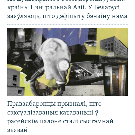
краіны Цэнтральнай Азіі. У Беларусі
заяўляюць, што дэфіцыту бэнзіну няма
Праваабаронцы прызналі, што
сэксуалізаваныя катаваньні ў
расейскім палоне сталі сыстэмнай
зьявай