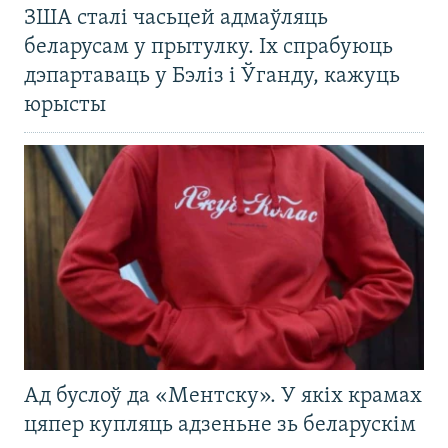
ЗША сталі часьцей адмаўляць
беларусам у прытулку. Іх спрабуюць
дэпартаваць у Бэліз і Ўганду, кажуць
юрысты
Ад буслоў да «Ментску». У якіх крамах
цяпер купляць адзеньне зь беларускім