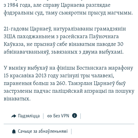
з 1984 года, але справу Царнаева разглядае
фэдэральны суд, таму сьмяротны прысуд магчымы.
21-гадовы Царнаеў, натуралізаваны грамадзянін
ЗША паходжаньнем з расейскага Паўночнага
Каўказа, не прызнаў сябе вінаватым паводле 30
абвінавачваньняў, зьвязаных з двума выбухамі.
У выніку выбухаў на фінішы Бостанскага марафону
15 красавіка 2013 году загінулі тры чалавекі,
параненыя больш за 260. Тамэрлан Царнаеў быў
застрэлены падчас паліцэйскай апэрацыі па пошуку
вінаватых.
Падзяліцца
Без VPN
Сачыце за абнаўленьнямі