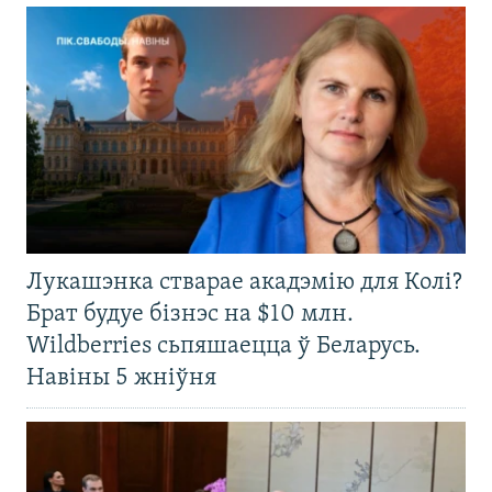
Лукашэнка стварае акадэмію для Колі?
Брат будуе бізнэс на $10 млн.
Wildberries сьпяшаецца ў Беларусь.
Навіны 5 жніўня