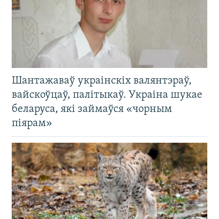
Шантажаваў украінскіх валянтэраў,
вайскоўцаў, палітыкаў. Украіна шукае
беларуса, які займаўся «чорным
піярам»