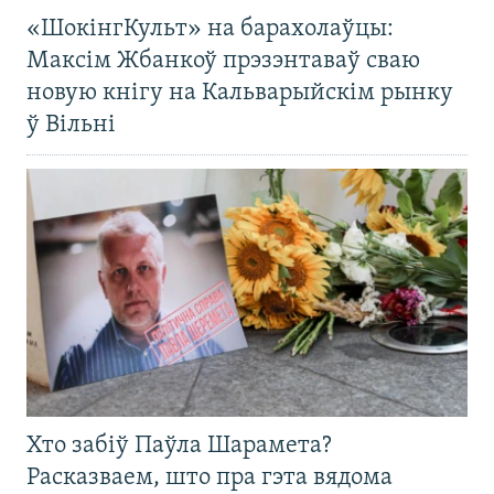
«ШокінгКульт» на барахолаўцы:
Максім Жбанкоў прэзэнтаваў сваю
новую кнігу на Кальварыйскім рынку
ў Вільні
Хто забіў Паўла Шарамета?
Расказваем, што пра гэта вядома