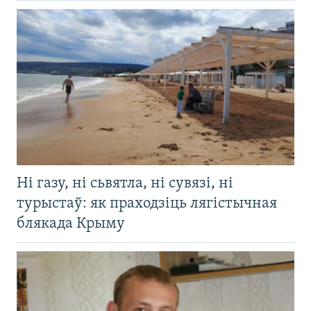
Ні газу, ні сьвятла, ні сувязі, ні
турыстаў: як праходзіць лягістычная
блякада Крыму