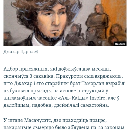
КУЛЬТУРА
МОВА
КАЛЯНДАР
НА ХВАЛЯХ СВАБОДЫ
Джахар Царнаеў
Адбор прысяжных, які доўжыўся два месяцы,
скончыўся 3 сакавіка. Пракуроры сьцьвярджаюць,
што Джахар і яго старэйшы брат Тамэрлан вырабілі
выбуховыя прылады на аснове інструкцый ў
англамоўным часопісе «Аль-Каіды» Inspire, але ў
далейшым, падобна, дзейнічалі самастойна.
У штаце Масачусэтс, дзе праходзіць працэс,
пакараньне сьмерцю было аб’яўлена па-за законам