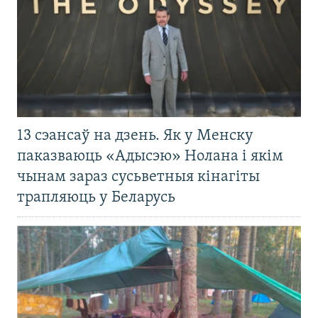
13 сэансаў на дзень. Як у Менску
паказваюць «Адысэю» Нолана і якім
чынам зараз сусьветныя кінагіты
трапляюць у Беларусь