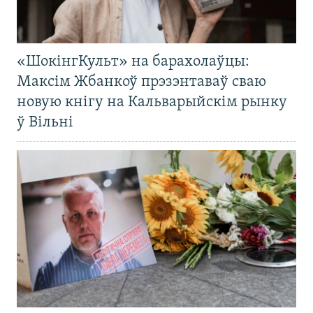
«ШокінгКульт» на барахолаўцы:
Максім Жбанкоў прэзэнтаваў сваю
новую кнігу на Кальварыйскім рынку
ў Вільні