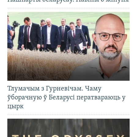
Тлумачым з Гурневічам. Чаму
ўборачную ў Беларусі ператвараюць у
цырк