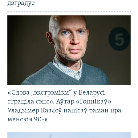
дэградуе
«Слова „экстрэмізм“ у Беларусі
страціла сэнс». Аўтар «Гопнікаў»
Уладзімер Казлоў напісаў раман пра
менскія 90-я