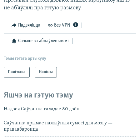
Прэсавыя службы дзьвюх іншых кіраўнікоў яшчэ
не аб’яўлялі пра гэтую размову.
Падзяліцца
Без VPN
Сачыце за абнаўленьнямі
Тэмы гэтага артыкулу
Палітыка
Навіны
Яшчэ на гэтую тэму
Надзея Саўчанка галадае 80 дзён
Саўчанка прымае пажыўныя сумесі для мозгу —
праваабаронца