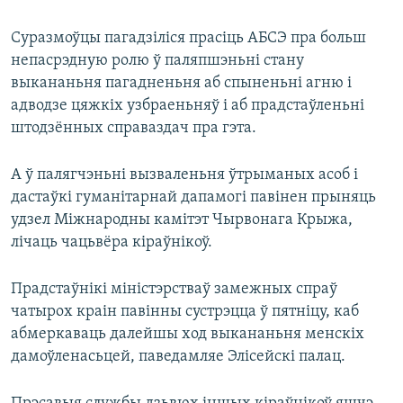
Суразмоўцы пагадзіліся прасіць АБСЭ пра больш
непасрэдную ролю ў паляпшэньні стану
выкананьня пагадненьня аб спыненьні агню і
адводзе цяжкіх узбраеньняў і аб прадстаўленьні
штодзённых справаздач пра гэта.
А ў палягчэньні вызваленьня ўтрыманых асоб і
дастаўкі гуманітарнай дапамогі павінен прыняць
удзел Міжнародны камітэт Чырвонага Крыжа,
лічаць чацьвёра кіраўнікоў.
Прадстаўнікі міністэрстваў замежных спраў
чатырох краін павінны сустрэцца ў пятніцу, каб
абмеркаваць далейшы ход выкананьня менскіх
дамоўленасьцей, паведамляе Элісейскі палац.