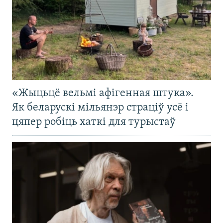
«Жыцьцё вельмі афігенная штука».
Як беларускі мільянэр страціў усё і
цяпер робіць хаткі для турыстаў