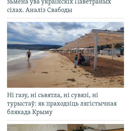
зьмена ўва ўкраінскіх Паветраных
сілах. Аналіз Свабоды
Ні газу, ні сьвятла, ні сувязі, ні
турыстаў: як праходзіць лягістычная
блякада Крыму