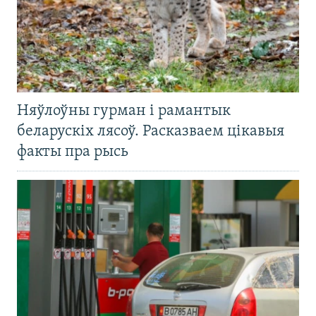
Няўлоўны гурман і рамантык
беларускіх лясоў. Расказваем цікавыя
факты пра рысь