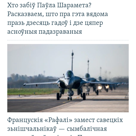
Хто забіў Паўла Шарамета?
Расказваем, што пра гэта вядома
празь дзесяць гадоў і дзе цяпер
асноўныя падазраваныя
Францускія «Рафалі» замест савецкіх
зьнішчальнікаў — сымбалічная