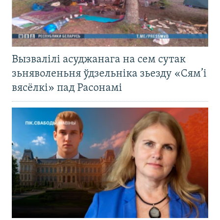
Вызвалілі асуджанага на сем сутак
зьняволеньня ўдзельніка зьезду «Сям’і
вясёлкі» пад Расонамі