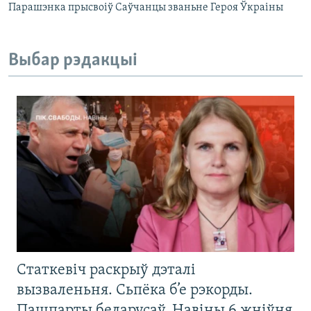
Парашэнка прысвоіў Саўчанцы званьне Героя Ўкраіны
Выбар рэдакцыі
Статкевіч раскрыў дэталі
вызваленьня. Сьпёка б’е рэкорды.
Пашпарты беларусаў. Навіны 6 жніўня