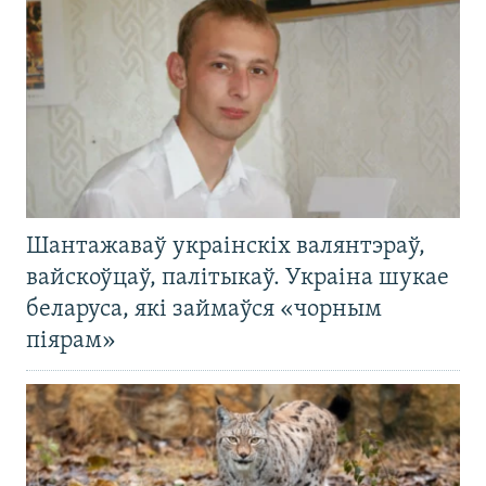
Шантажаваў украінскіх валянтэраў,
вайскоўцаў, палітыкаў. Украіна шукае
беларуса, які займаўся «чорным
піярам»