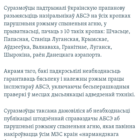
Суразмоўцы падтрымалі ўкраінскую прапанову
разьмясьціць назіральнікаў АБСЭ на ўсіх кропках
парушэньня рэжыму спыненьня агню, у
прыватнасьці, пачаць з 10 такіх кропак: Шчасьце,
Папасная, Станіца Луганская, Крымскае,
Аўдзееўка, Валнаваха, Гранітнае, Луганск,
Шырокіна, раён Данецкага аэрапорта.
Акрамя таго, бакі падкрэсьлілі неабходнасьць
гарантаваць бясьпеку і належны рэжым працы
інспэктараў АБСЭ, уключаючы бесьперашкодныя
праверкі ў месцах дысьлякацыі адведзенай тэхнікі.
Суразмоўцы таксама дамовіліся аб неабходнасьці
публікацыі штодзённай справаздачы АБСЭ аб
парушэньні рэжыму спыненьня агню, якая павінна
накіроўвацца ўсім МЗС краін «нармандзкага