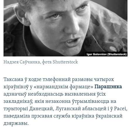
КУЛЬТУРА
МОВА
КАЛЯНДАР
НА ХВАЛЯХ СВАБОДЫ
Надзея Саўчанка, фота Shutterstock
Таксама ў ходзе тэлефоннай размовы чатырох
кіраўнікоў у «нармандзкім фармаце»
Парашэнка
адзначыў неабходнасьць вызваленьня ўсіх
закладнікаў, якія незаконна ўтрымліваюцца на
тэрыторыі Данецкай, Луганскай абласьцей і ў Расеі,
паведаміла прэсавая служба кіраўніка ўкраінскай
дзяржавы.