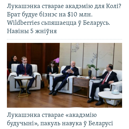
Лукашэнка стварае акадэмію для Колі?
Брат будуе бізнэс на $10 млн.
Wildberries сьпяшаецца ў Беларусь.
Навіны 5 жніўня
Лукашэнка стварае «акадэмію
будучыні», пакуль навука ў Беларусі