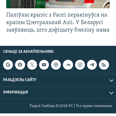
Паліўны крызіс з Расеі перакінуўся на
краіны Цэнтральнай Азіі. У Беларусі
заяўляюць, што дэфіцыту бэнзіну няма
САЧЫЦЕ ЗА АБНАЎЛЕНЬНЯМІ
РАЗЬДЗЕЛЫ САЙТУ
ІНФАРМАЦЫЯ
Радыё Свабода © 2026 РС | Усе правы захаваныя.