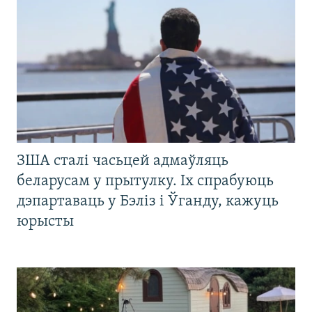
ЗША сталі часьцей адмаўляць
беларусам у прытулку. Іх спрабуюць
дэпартаваць у Бэліз і Ўганду, кажуць
юрысты