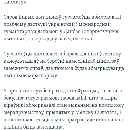
фармату».
Сярод іншых пытаньняў суразмоўцы абмеркавалі
праблему дастаўкі украінскай і міжнароднай
гуманітарнай дапамогі ў Данбас і энэргетычныя
пытаньні, гаворыцца ў паведамленьні.
Суразмоўцы дамовіліся аб правядзеньні ў пятніцу
кансультацыяў на ўзроўні намесьнікаў міністраў
замежных спраў, дзе таксама будзе абмяркоўвацца
пытаньне міратворцаў.
У прэсавай службе прэзыдэнта Францыі, са свайго
боку, пра гэтую размову паведамілі, што чатыры
кіраўнікі абмеркавалі стан выкананьня комплексу
мерапрыемстваў, прынятых у Менску 12 лютага, і
канстатавалі: ёсьць пэўны прагрэс, але становішча
павінна быць палепшана.