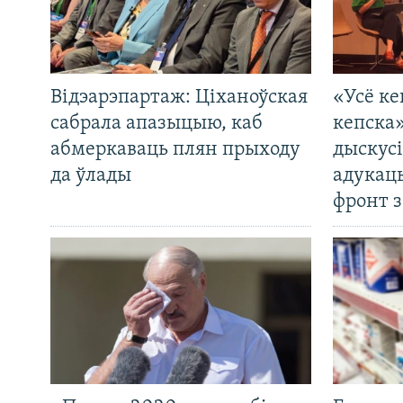
Відэарэпартаж: Ціханоўская
«Усё ке
сабрала апазыцыю, каб
кепска
абмеркаваць плян прыходу
дыскусі
да ўлады
адукац
фронт з