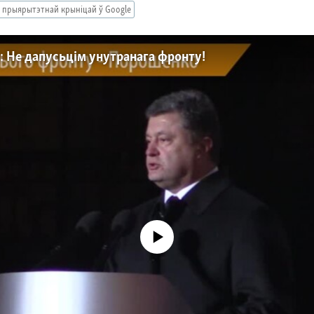
 прыярытэтнай крыніцай ў Google
 Не дапусьцім унутранага фронту!
No media source currently available