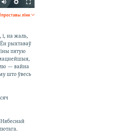
ўпроставы лінк
SHARE
і, на жаль,
 Ён рыхтаваў
аіны пятую
ы мацнейшыя,
ямлю — вайна
аму што ўвесь
px
width
ысяч
 Нябеснай
лютага.