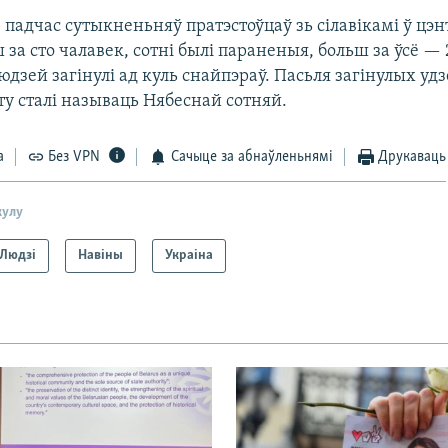
падчас сутыкненьняў пратэстоўцаў зь сілавікамі ў цэн
ш за сто чалавек, сотні былі параненыя, больш за ўсё —
дзей загінулі ад куль снайпэраў. Пасьля загінулых уд
ту сталі называць Нябеснай сотняй.
а
Без VPN
Сачыце за абнаўленьнямі
Друкаваць
кулу
Людзі
Навіны
Украіна