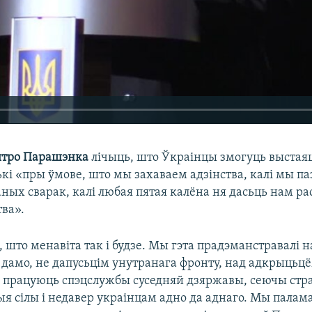
тро Парашэнка
лічыць, што Ўкраінцы змогуць выстаяц
кі «пры ўмове, што мы захаваем адзінства, калі мы п
ных сварак, калі любая пятая калёна ня дасьць нам ра
тва».
, што менавіта так і будзе. Мы гэта прадэманстравалі н
 дамо, не дапусьцім унутранага фронту, над адкрыцьц
а працуюць спэцслужбы суседняй дзяржавы, сеючы стра
ыя сілы і недавер украінцам адно да аднаго. Мы палам