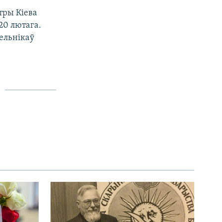
тры Кіева
 20 лютага.
зельнікаў