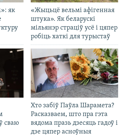
»: як
«Жыцьцё вельмі афігенная
е
штука». Як беларускі
уктуру
мільянэр страціў усё і цяпер
робіць хаткі для турыстаў
Хто забіў Паўла Шарамета?
м
Расказваем, што пра гэта
ў сваю
вядома празь дзесяць гадоў і
дзе цяпер асноўныя