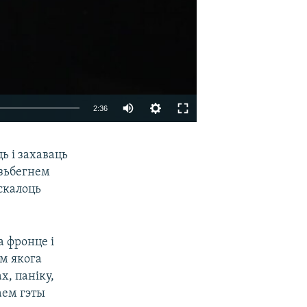
2:36
EMBED
SHARE
ь і захаваць
азьбегнем
скалоць
а фронце і
ём якога
х, паніку,
аем гэты