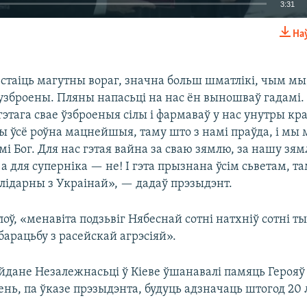
3:31
На
EMBED
таіць магутны вораг, значна больш шматлікі, чым мы, 
узброены. Пляны напасьці на нас ён выношваў гадамі.
гэтага свае ўзброеныя сілы і фармаваў у нас унутры кр
мы ўсё роўна мацнейшыя, таму што з намі праўда, і м
мі Бог. Для нас гэтая вайна за сваю зямлю, за нашу з
 а для суперніка — не! І гэта прызнана ўсім сьветам, т
алідарны з Украінай», — дадаў прэзыдэнт.
лоў, «менавіта подзьвіг Нябеснай сотні натхніў сотні т
барацьбу з расейскай агрэсіяй».​
йдане Незалежнасьці ў Кіеве ўшанавалі памяць Герояў
зень, па ўказе прэзыдэнта, будуць адзначаць штогод 20 