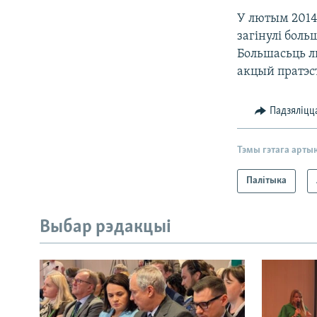
У лютым 2014 
загінулі боль
Большасьць лю
акцый пратэс
Падзяліцц
Тэмы гэтага арты
Палітыка
Выбар рэдакцыі