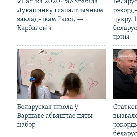
«Пастка 2020-га» зрабіла
Беларус
Лукашэнку геапалітычным
рэкорд
закладнікам Расеі, —
цукру. 
Карбалевіч
беларус
цэны
Беларуская школа ў
Статкев
Варшаве абвяшчае пяты
вызвале
набор
рэкорд
беларус