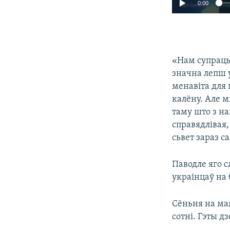
0:00
«Нам супрацьс
значна лепш 
менавіта для 
калёну. Але 
таму што з на
справядлівая,
сьвет зараз с
Паводле яго с
украінцаў на 
Сёньня на ма
сотні. Гэты д