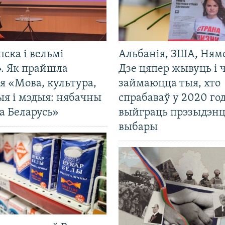
пска і вельмі
Альбанія, ЗША, Ням
». Як прайшла
Дзе цяпер жывуць і
я «Мова, культура,
займаюцца тыя, хто
ыя і мэдыя: нябачны
спрабаваў у 2020 го
а Беларусь»
выйграць прэзыдэнц
выбары