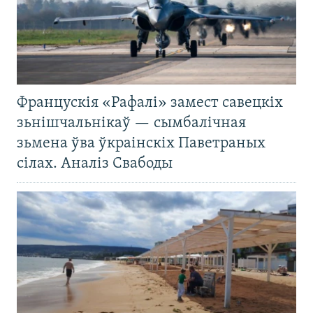
Францускія «Рафалі» замест савецкіх
зьнішчальнікаў — сымбалічная
зьмена ўва ўкраінскіх Паветраных
сілах. Аналіз Свабоды