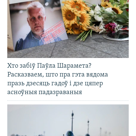
Хто забіў Паўла Шарамета?
Расказваем, што пра гэта вядома
празь дзесяць гадоў і дзе цяпер
асноўныя падазраваныя