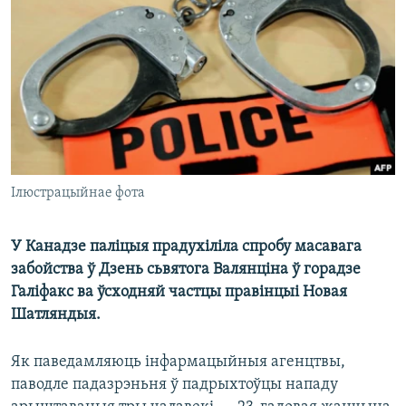
КУЛЬТУРА
МОВА
КАЛЯНДАР
НА ХВАЛЯХ СВАБОДЫ
Ілюстрацыйнае фота
У Канадзе паліцыя прадухіліла спробу масавага
забойства ў Дзень сьвятога Валянціна ў горадзе
Галіфакс ва ўсходняй частцы правінцыі Новая
Шатляндыя.
Як паведамляюць інфармацыйныя агенцтвы,
паводле падазрэньня ў падрыхтоўцы нападу