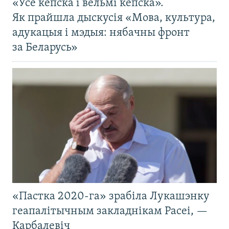
«Усё кепска і вельмі кепска».
Як прайшла дыскусія «Мова, культура,
адукацыя і мэдыя: нябачны фронт
за Беларусь»
«Пастка 2020-га» зрабіла Лукашэнку
геапалітычным закладнікам Расеі, —
Карбалевіч