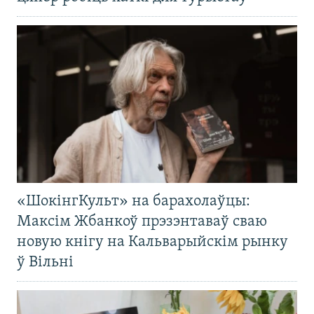
«ШокінгКульт» на барахолаўцы:
Максім Жбанкоў прэзэнтаваў сваю
новую кнігу на Кальварыйскім рынку
ў Вільні