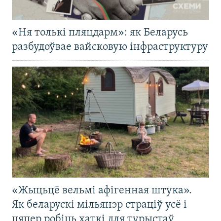
«Ня толькі пляцдарм»: як Беларусь
разбудоўвае вайсковую інфраструктуру
«Жыцьцё вельмі афігенная штука».
Як беларускі мільянэр страціў усё і
цяпер робіць хаткі для турыстаў