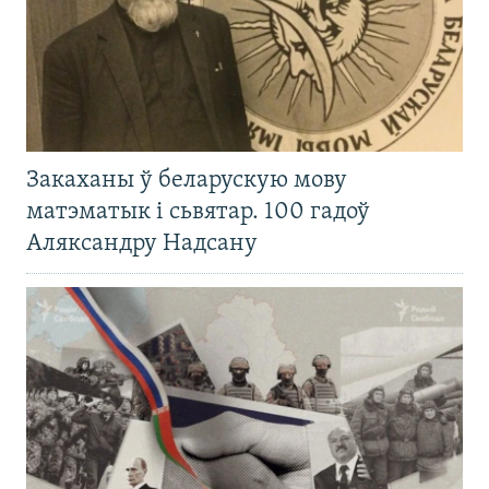
Закаханы ў беларускую мову
матэматык і сьвятар. 100 гадоў
Аляксандру Надсану