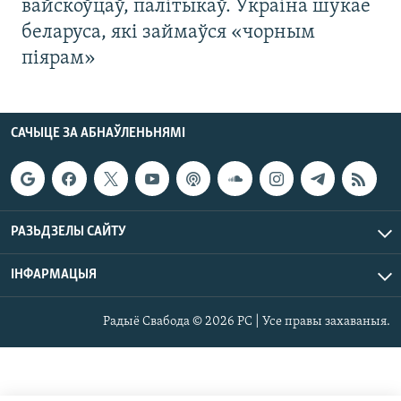
вайскоўцаў, палітыкаў. Украіна шукае
беларуса, які займаўся «чорным
піярам»
САЧЫЦЕ ЗА АБНАЎЛЕНЬНЯМІ
РАЗЬДЗЕЛЫ САЙТУ
ІНФАРМАЦЫЯ
Радыё Свабода © 2026 РС | Усе правы захаваныя.