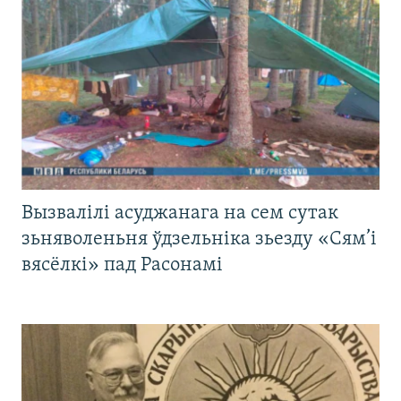
Вызвалілі асуджанага на сем сутак
зьняволеньня ўдзельніка зьезду «Сям’і
вясёлкі» пад Расонамі