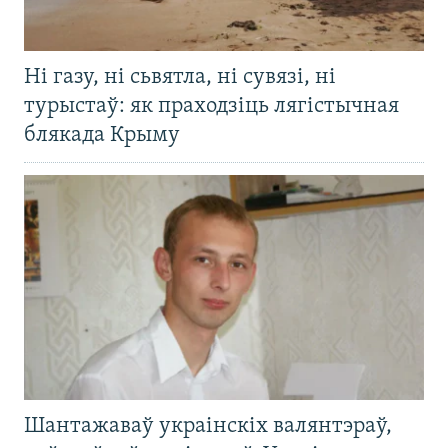
Ні газу, ні сьвятла, ні сувязі, ні
турыстаў: як праходзіць лягістычная
блякада Крыму
Шантажаваў украінскіх валянтэраў,