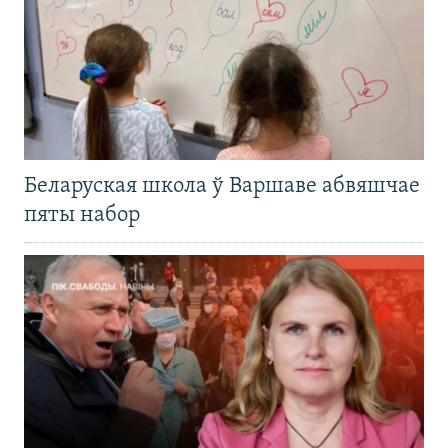
Беларуская школа ў Варшаве абвяшчае
пяты набор