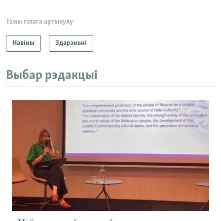
Тэмы гэтага артыкулу
Навіны
Здарэньні
Выбар рэдакцыі