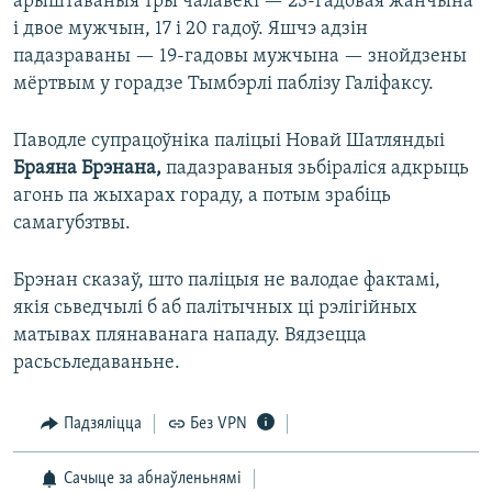
арыштаваныя тры чалавекі — 23-гадовая жанчына
і двое мужчын, 17 і 20 гадоў. Яшчэ адзін
падазраваны — 19-гадовы мужчына — знойдзены
мёртвым у горадзе Тымбэрлі паблізу Галіфаксу.
Паводле супрацоўніка паліцыі Новай Шатляндыі
Браяна Брэнана,
падазраваныя зьбіраліся адкрыць
агонь па жыхарах гораду, а потым зрабіць
самагубзтвы.
Брэнан сказаў, што паліцыя не валодае фактамі,
якія сьведчылі б аб палітычных ці рэлігійных
матывах плянаванага нападу. Вядзецца
расьсьледаваньне.
Падзяліцца
Без VPN
Сачыце за абнаўленьнямі