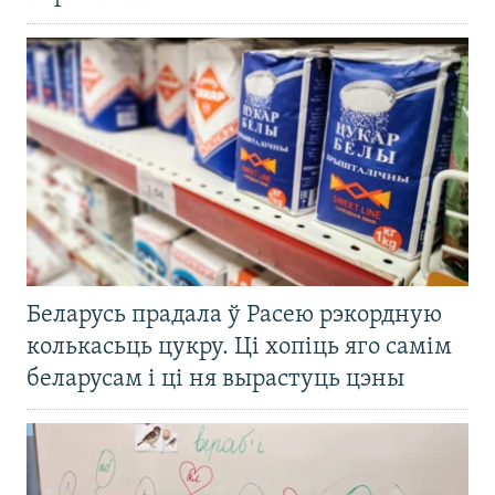
Беларусь прадала ў Расею рэкордную
колькасьць цукру. Ці хопіць яго самім
беларусам і ці ня вырастуць цэны