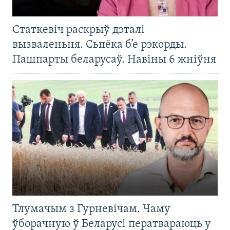
Статкевіч раскрыў дэталі
вызваленьня. Сьпёка б’е рэкорды.
Пашпарты беларусаў. Навіны 6 жніўня
Тлумачым з Гурневічам. Чаму
ўборачную ў Беларусі ператвараюць у