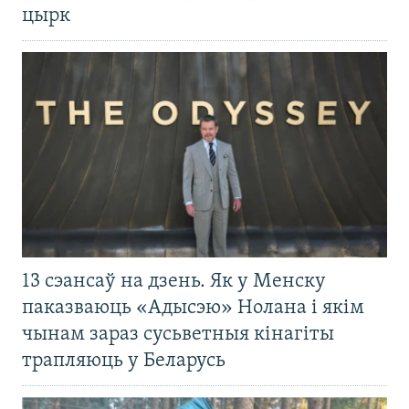
цырк
13 сэансаў на дзень. Як у Менску
паказваюць «Адысэю» Нолана і якім
чынам зараз сусьветныя кінагіты
трапляюць у Беларусь