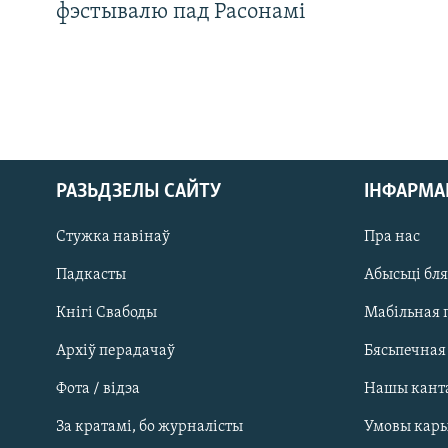
фэстывалю пад Расонамі
РАЗЬДЗЕЛЫ САЙТУ
ІНФАРМ
Стужка навінаў
Пра нас
Падкасты
Абысьці бл
Кнігі Свабоды
Мабільная 
Архіў перадачаў
Бясьпечная
Фота / відэа
Нашы кант
САЧЫЦЕ ЗА АБНАЎЛЕНЬНЯМІ
За кратамі, бо журналісты
Умовы кар