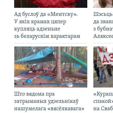
Ад буслоў да «Ментску».
Шэсьць 
У якіх крамах цяпер
да зван
купляць адзеньне
з бубна
зь беларускім характарам
Аляксе
Што вядома пра
«Курап
затрыманых удзельнікаў
спакой
нашумелага «вясёлкавага»
на Сваб