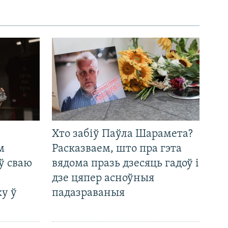
Хто забіў Паўла Шарамета?
м
Расказваем, што пра гэта
ў сваю
вядома празь дзесяць гадоў і
дзе цяпер асноўныя
у ў
падазраваныя