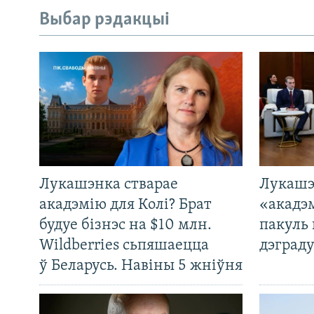
Выбар рэдакцыі
Лукашэнка стварае
Лукашэ
акадэмію для Колі? Брат
«акадэ
будуе бізнэс на $10 млн.
пакуль 
Wildberries сьпяшаецца
дэграду
ў Беларусь. Навіны 5 жніўня