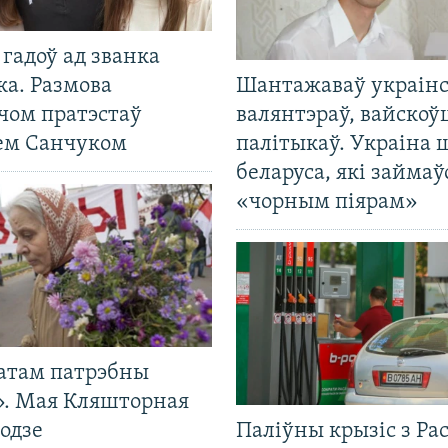
гадоў ад званка
ка. Размова
Шантажаваў украінс
чом пратэстаў
валянтэраў, вайскоў
ем Санчуком
палітыкаў. Украіна 
беларуса, які займаў
«чорным піярам»
атам патрэбны
». Мая Кляшторная
одзе
Паліўны крызіс з Рас