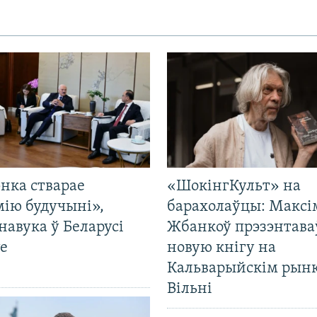
нка стварае
«ШокінгКульт» на
мію будучыні»,
барахолаўцы: Максі
навука ў Беларусі
Жбанкоў прэзэнтава
е
новую кнігу на
Кальварыйскім рынк
Вільні