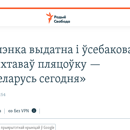
энка выдатна і ўсебаков
хтаваў пляцоўку —
еларусь сегодня»
:54
а
Без VPN
 прыярытэтнай крыніцай ў Google