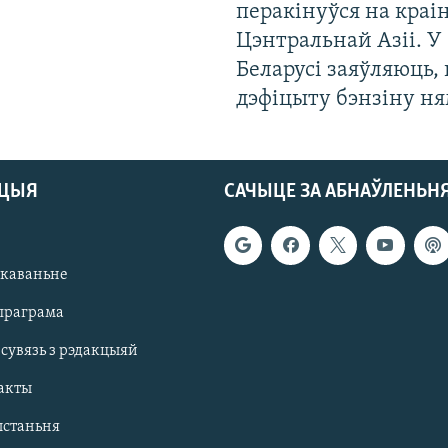
перакінуўся на краі
Цэнтральнай Азіі. У
Беларусі заяўляюць,
дэфіцыту бэнзіну н
АЦЫЯ
САЧЫЦЕ ЗА АБНАЎЛЕНЬН
якаваньне
праграма
 сувязь з рэдакцыяй
акты
ыстаньня