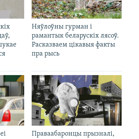
кіх
Няўлоўны гурман і
цаў,
рамантык беларускіх лясоў.
шукае
Расказваем цікавыя факты
ся
пра рысь
еі
Праваабаронцы прызналі,