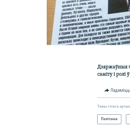
Дзяржаўныя С
саміту і ролі
Падзяліцц
Тэмы гэтага арты
Палітыка