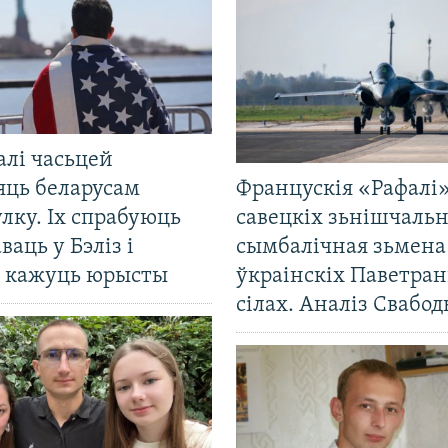
алі часьцей
яць беларусам
Францускія «Рафалі»
лку. Іх спрабуюць
савецкіх зьнішчаль
ваць у Бэліз і
сымбалічная зьмена
, кажуць юрысты
ўкраінскіх Паветра
сілах. Аналіз Свабо