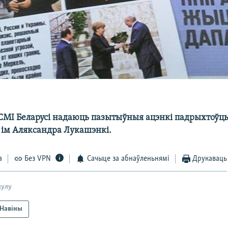
МІ Беларусі надаюць пазытыўныя ацэнкі падрыхтоўц
 ў ім Аляксандра Лукашэнкі.
а
Без VPN
Сачыце за абнаўленьнямі
Друкаваць
кулу
Навіны