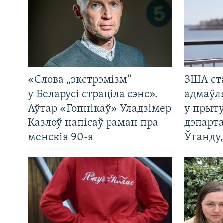
«Слова „экстрэмізм“
ЗША ст
у Беларусі страціла сэнс».
адмаўл
Аўтар «Гопнікаў» Уладзімер
у прыту
Казлоў напісаў раман пра
дэпарта
менскія 90-я
Ўганду