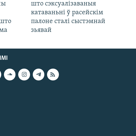
ны
што сэксуалізаваныя
катаваньні ў расейскім
 што
палоне сталі сыстэмнай
яма
зьявай
ЯМІ