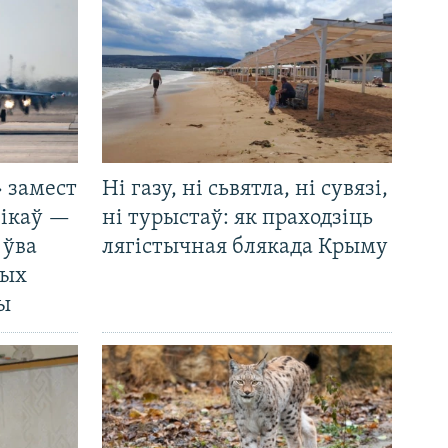
 замест
Ні газу, ні сьвятла, ні сувязі,
нікаў —
ні турыстаў: як праходзіць
 ўва
лягістычная блякада Крыму
ных
ды