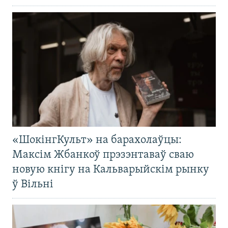
«ШокінгКульт» на барахолаўцы:
Максім Жбанкоў прэзэнтаваў сваю
новую кнігу на Кальварыйскім рынку
ў Вільні