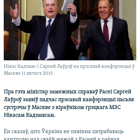
КУЛЬТУРА
МОВА
КАЛЯНДАР
НА ХВАЛЯХ СВАБОДЫ
Нікас Кадзыяс і Сяргей Лаўроў на прэсавай канфэрэнцыі ў
Маскве 11 лютага 2015
Пра гэта міністар замежных справаў Расеі Сяргей
Лаўроў заявіў падчас прэсавай канфэрэнцыі пасьля
сустрэчы ў Маскве з кіраўніком грэцкага МЗС
Нікасам Кадзыясам.
Ён сказаў, што Ўкраіна не павінна патрабаваць
кантролю над сваёй мяжой з Расеяй у раёнах,