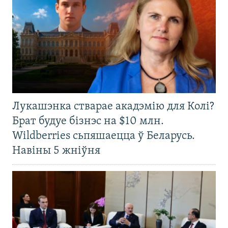
Лукашэнка стварае акадэмію для Колі?
Брат будуе бізнэс на $10 млн.
Wildberries сьпяшаецца ў Беларусь.
Навіны 5 жніўня