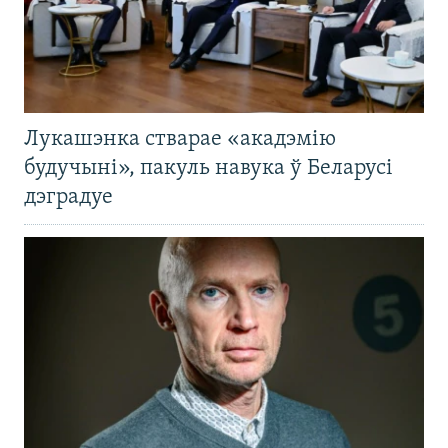
Лукашэнка стварае «акадэмію
будучыні», пакуль навука ў Беларусі
дэградуе