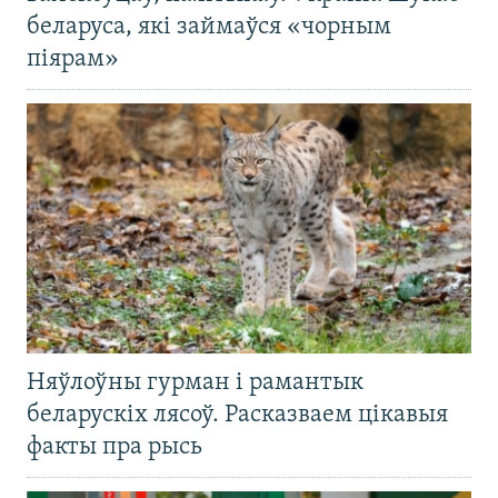
беларуса, які займаўся «чорным
піярам»
Няўлоўны гурман і рамантык
беларускіх лясоў. Расказваем цікавыя
факты пра рысь