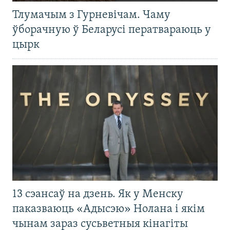
Тлумачым з Гурневічам. Чаму
ўборачную ў Беларусі ператвараюць у
цырк
13 сэансаў на дзень. Як у Менску
паказваюць «Адысэю» Нолана і якім
чынам зараз сусьветныя кінагіты