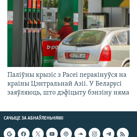
Паліўны крызіс з Расеі перакінуўся на
краіны Цэнтральнай Азіі. У Беларусі
заяўляюць, што дэфіцыту бэнзіну няма
САЧЫЦЕ ЗА АБНАЎЛЕНЬНЯМІ