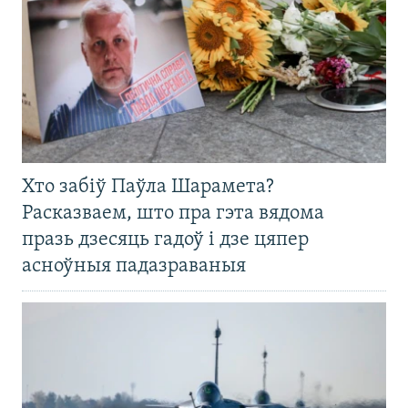
Хто забіў Паўла Шарамета?
Расказваем, што пра гэта вядома
празь дзесяць гадоў і дзе цяпер
асноўныя падазраваныя