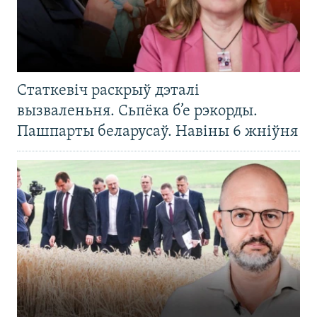
Статкевіч раскрыў дэталі
вызваленьня. Сьпёка б’е рэкорды.
Пашпарты беларусаў. Навіны 6 жніўня