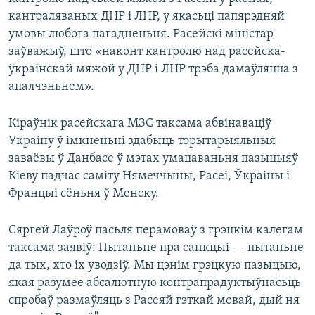
кантраляваных ДНР і ЛНР, у якасьці папярэдняй
умовы любога пагадненьня. Расейскі міністар
заўважыў, што «наконт кантролю над расейска-
ўкраінскай мяжой у ДНР і ЛНР трэба дамаўляцца з
апалчэньнем».
Кіраўнік расейскага МЗС таксама абвінаваціў
Украіну ў імкненьні здабыць тэрытарыяльныя
заваёвы ў Данбасе ў мэтах умацаваньня пазыцыяў
Кіеву падчас саміту Нямеччыны, Расеі, Ўкраіны і
Францыі сёньня ў Менску.
Сяргей Лаўроў пасьля перамоваў з грэцкім калегам
таксама заявіў: Пытаньне пра санкцыі — пытаньне
да тых, хто іх уводзіў. Мы цэнім грэцкую пазыцыю,
якая разумее абсалютную контрапрадуктыўнасьць
спробаў размаўляць з Расеяй гэткай мовай, дый ня