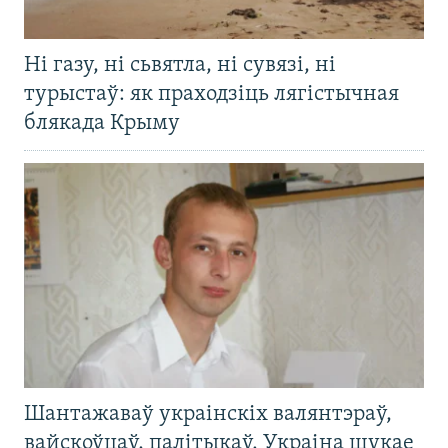
Ні газу, ні сьвятла, ні сувязі, ні
турыстаў: як праходзіць лягістычная
блякада Крыму
Шантажаваў украінскіх валянтэраў,
вайскоўцаў, палітыкаў. Украіна шукае