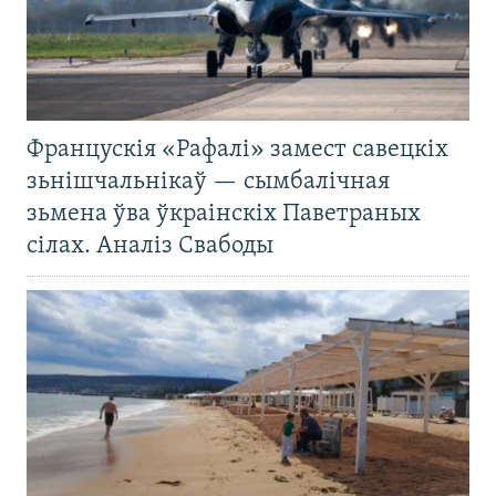
Францускія «Рафалі» замест савецкіх
зьнішчальнікаў — сымбалічная
зьмена ўва ўкраінскіх Паветраных
сілах. Аналіз Свабоды