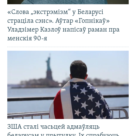
«Слова „экстрэмізм“ у Беларусі
страціла сэнс». Аўтар «Гопнікаў»
Уладзімер Казлоў напісаў раман пра
менскія 90-я
ЗША сталі часьцей адмаўляць
беларусам у прытулку. Іх спрабуюць