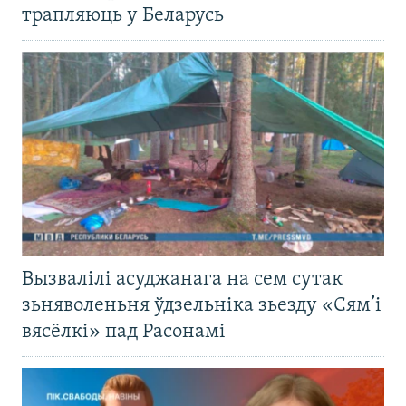
трапляюць у Беларусь
Вызвалілі асуджанага на сем сутак
зьняволеньня ўдзельніка зьезду «Сям’і
вясёлкі» пад Расонамі