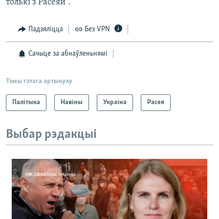
толькі з Расеяй".
Падзяліцца
Без VPN
Сачыце за абнаўленьнямі
Тэмы гэтага артыкулу
Палітыка
Навіны
Украіна
Расея
Выбар рэдакцыі