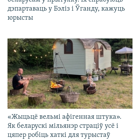
дэпартаваць у Бэліз і Ўганду, кажуць
юрысты
«Жыцьцё вельмі афігенная штука».
Як беларускі мільянэр страціў усё і
цяпер робіць хаткі для турыстаў