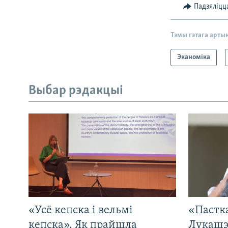
Падзяліцц
Тэмы гэтага арты
Эканоміка
Выбар рэдакцыі
«Усё кепска і вельмі
«Пастка
кепска». Як прайшла
Лукашэ