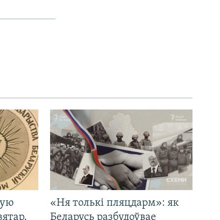
кую
«Ня толькі пляцдарм»: як
вятар.
Беларусь разбудоўвае