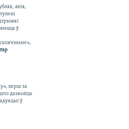
ублях, якія,
ступені
адтрымкі
ляюцца ў
есьпячэньне»,
ктар
у», перш за
што дазволіць
радукцыі ў