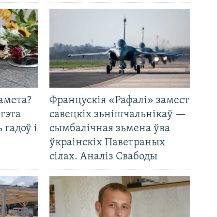
амета?
Францускія «Рафалі» замест
 гэта
савецкіх зьнішчальнікаў —
 гадоў і
сымбалічная зьмена ўва
ўкраінскіх Паветраных
сілах. Аналіз Свабоды