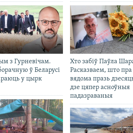
ым з Гурневічам.
Хто забіў Паўла Шар
борачную ў Беларусі
Расказваем, што пра
араюць у цырк
вядома празь дзесяць
дзе цяпер асноўныя
падазраваныя