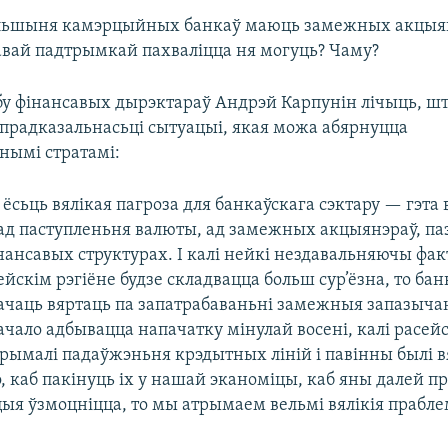
альшыня камэрцыйных банкаў маюць замежных акцыян
авай падтрымкай пахваліцца ня могуць? Чаму?
бу фінансавых дырэктараў Андрэй Карпунін лічыць, шт
прадказальнасьці сытуацыі, якая можа абярнуцца
нымі стратамі:
ёсьць вялікая пагроза для банкаўскага сэктару — гэта 
ад паступленьня валюты, ад замежных акцыянэраў, па
ансавых структурах. І калі нейкі нездавальняючы фа
йскім рэгіёне будзе складвацца больш сур’ёзна, то бан
ачаць вяртаць па запатрабаваньні замежныя запазычан
чало адбывацца напачатку мінулай восені, калі расейс
атрымалі падаўжэньня крэдытных ліній і павінны былі 
, каб пакінуць іх у нашай эканоміцы, каб яны далей пра
цыя ўзмоцніцца, то мы атрымаем вельмі вялікія прабл