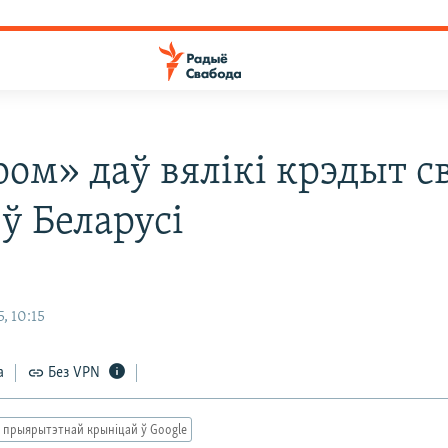
ром» даў вялікі крэдыт 
ў Беларусі
, 10:15
а
Без VPN
 прыярытэтнай крыніцай ў Google