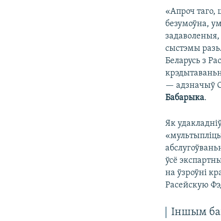
«Апроч таго, 
безумоўна, ум
задаволеныя, 
сыстэмы разьл
Беларусь з Ра
крэдытаваньн
— адзначыў С
Бабарыка
.
Як удакладні
«мультыпліцы
абслугоўвань
ўсё экспартн
на ўзроўні кр
Расейскую Ф
Іншым ба