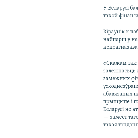
У Беларусі б
такой фінанс
Кіраўнік клю
найперш у не
непрагназава
«Скажам так: 
залежнасьць 
замежных фін
усходнеэўрапе
абавязаныя п
прынцыпе і па
Беларусі не 
— замест таго
такая тэндэн