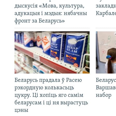
дыскусія «Мова, культура,
закладн
адукацыя і мэдыя: нябачны
Карбал
фронт за Беларусь»
Беларусь прадала ў Расею
Беларус
рэкордную колькасьць
Варшав
цукру. Ці хопіць яго самім
набор
беларусам і ці ня вырастуць
цэны