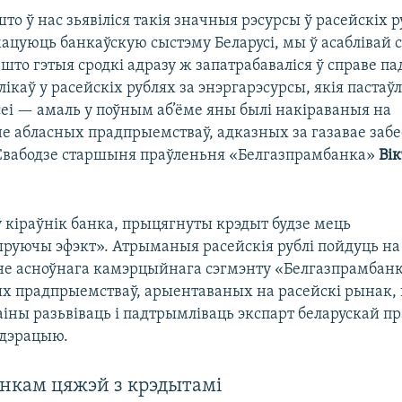
што ў нас зьявіліся такія значныя рэсурсы ў расейскіх р
ацуюць банкаўскую сыстэму Беларусі, мы ў асаблівай 
што гэтыя сродкі адразу ж запатрабаваліся ў справе п
ікаў у расейскіх рублях за энэргарэсурсы, якія пастаў
сеі — амаль у поўным аб’ёме яны былі накіраваныя на
е абласных прадпрыемстваў, адказных за газавае заб
вабодзе старшыня праўленьня «Белгазпрамбанка»
Ві
ў кіраўнік банка, прыцягнуты крэдыт будзе мець
руючы эфэкт». Атрыманыя расейскія рублі пойдуць на
не асноўнага камэрцыйнага сэгмэнту «Белгазпрамбанк
ых прадпрыемстваў, арыентаваных на расейскі рынак, 
аіны разьвіваць і падтрымліваць экспарт беларускай п
эдэрацыю.
нкам цяжэй з крэдытамі