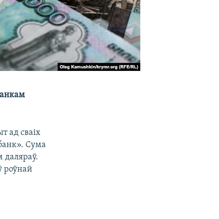
банкам
т ад сваіх
банк». Сума
м даляраў.
ў роўнай