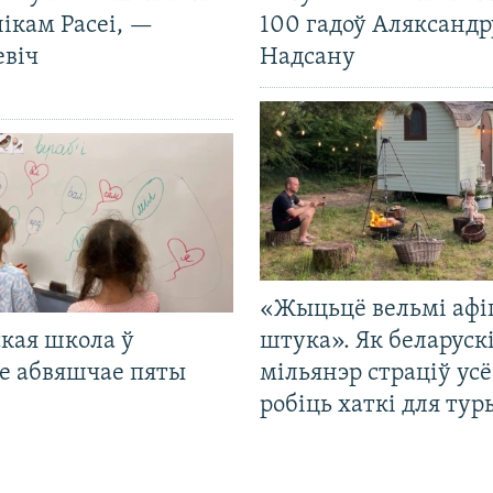
ікам Расеі, —
100 гадоў Аляксандр
евіч
Надсану
«Жыцьцё вельмі афі
кая школа ў
штука». Як беларуск
е абвяшчае пяты
мільянэр страціў усё
робіць хаткі для тур