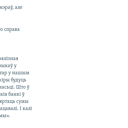
эраў, але
о справа
вялізная
зыкаў у
ктар у нашым
кіры будуць
асьці. Што ў
кія банкі ў
вяртаць сумы
цавалі. І калі
емы».