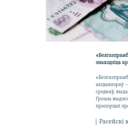
«Белгазпрамб
знаходзіць к
«Белгазпрамб
акцыянэраў —
сродкаў, выда
Грошы выдзел
прапорцыі пр
Расейскі 