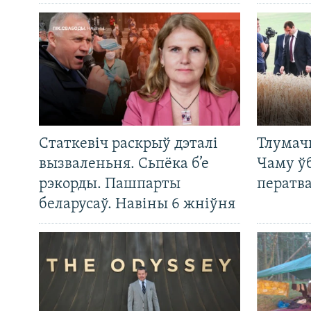
Статкевіч раскрыў дэталі
Тлумач
вызваленьня. Сьпёка б’е
Чаму ў
рэкорды. Пашпарты
ператв
беларусаў. Навіны 6 жніўня