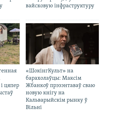
у
вайсковую інфраструктуру
генная
«ШокінгКульт» на
і
барахолаўцы: Максім
 і цяпер
Жбанкоў прэзэнтаваў сваю
ыстаў
новую кнігу на
Кальварыйскім рынку ў
Вільні