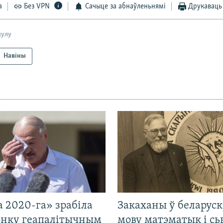
а
Без VPN
Сачыце за абнаўленьнямі
Друкаваць
кулу
Навіны
 2020-га» зрабіла
Закаханы ў беларус
нку геапалітычным
мову матэматык і сь