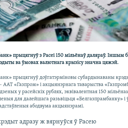
анк» прыцягнуў з Расеі 150 мільёнаў даляраў. Іншым 
рэдыты ва ўмовах валютнага крызісу значна цяжэй.
анк» прыцягнуў доўгатэрміновы субардынаваны крэды
 ААТ «Газпром» і акцыянэрнага таварыства «Газпром
дзеных у расейскіх рублях, эквівалентная 150 мільёна
еныя для далейшага разьвіцьця «Белгазпрамбанку» і 
адстаўленыя абодвума акцыянэрамі.
крэдыт адразу ж вярнуўся ў Расею