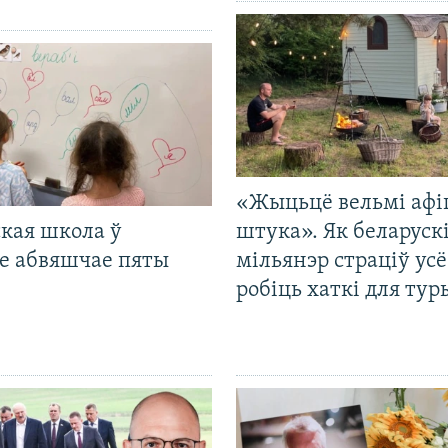
«Жыцьцё вельмі афі
кая школа ў
штука». Як беларуск
е абвяшчае пяты
мільянэр страціў усё
робіць хаткі для тур