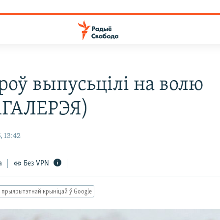
броў выпусьцілі на волю
АГАЛЕРЭЯ)
, 13:42
а
Без VPN
 прыярытэтнай крыніцай ў Google