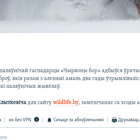
ў паляўнічай гаспадарцы «Чырвоны бор» адбыўся ўрач
броў, якія разам з аленямі амаль два гады ўтрымлівалі
і паляўнічых жывёлаў. ​
Плыткевіча
для сайту
wildlife.by
, зьмешчанае са згоды а
а
Без VPN
Сачыце за абнаўленьнямі
Друкаваць
кулу