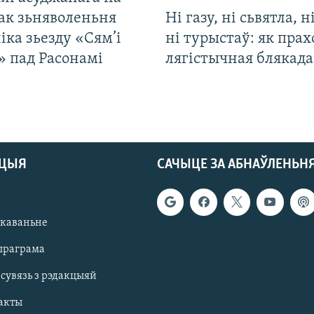
ак зьняволеньня
Ні газу, ні сьвятла, н
іка зьезду «Сям’і
ні турыстаў: як прах
» пад Расонамі
лягістычная блякад
АЦЫЯ
САЧЫЦЕ ЗА АБНАЎЛЕНЬН
якаваньне
праграма
 сувязь з рэдакцыяй
акты