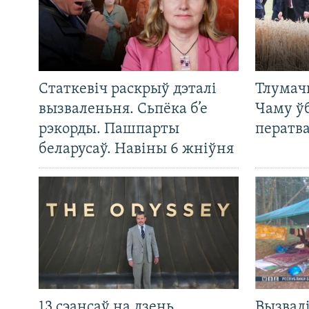
Статкевіч раскрыў дэталі
Тлумач
вызваленьня. Сьпёка б’е
Чаму ў
рэкорды. Пашпарты
ператв
беларусаў. Навіны 6 жніўня
13 сэансаў на дзень.
Вызвалі