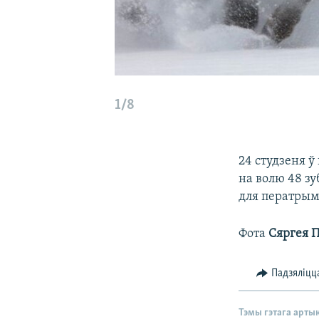
1/8
24 студзеня 
на волю 48 зу
для ператрымк
Фота
Сяргея 
Падзяліцц
Тэмы гэтага арты