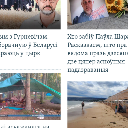
ым з Гурневічам.
Хто забіў Паўла Шар
борачную ў Беларусі
Расказваем, што пра
араюць у цырк
вядома празь дзесяць
дзе цяпер асноўныя
падазраваныя
лі асуджанага на