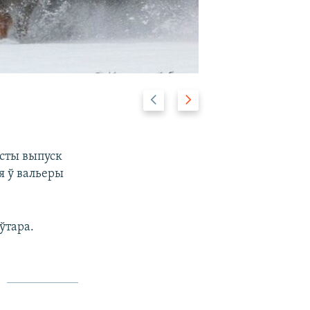
Previous
Next
2/8
slide
slide
ысты выпуск
ся ў вальеры
ўтара.