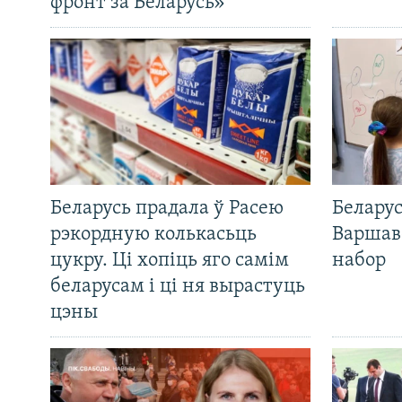
фронт за Беларусь»
Беларусь прадала ў Расею
Беларус
рэкордную колькасьць
Варшав
цукру. Ці хопіць яго самім
набор
беларусам і ці ня вырастуць
цэны