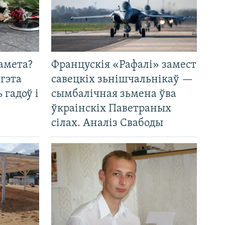
амета?
Францускія «Рафалі» замест
 гэта
савецкіх зьнішчальнікаў —
 гадоў і
сымбалічная зьмена ўва
ўкраінскіх Паветраных
сілах. Аналіз Свабоды