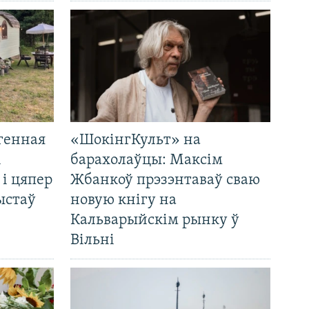
генная
«ШокінгКульт» на
і
барахолаўцы: Максім
 і цяпер
Жбанкоў прэзэнтаваў сваю
ыстаў
новую кнігу на
Кальварыйскім рынку ў
Вільні