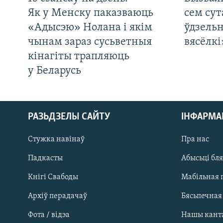
Як у Менску паказваюць
сем сут
«Адысэю» Нолана і якім
ўдзельн
чынам зараз сусьветныя
вясёлкі
кінагіты трапляюць
у Беларусь
РАЗЬДЗЕЛЫ САЙТУ
ІНФАРМ
Стужка навінаў
Пра нас
Падкасты
Абысьці бл
Кнігі Свабоды
Мабільная 
Архіў перадачаў
Бясьпечная
Фота / відэа
Нашы кант