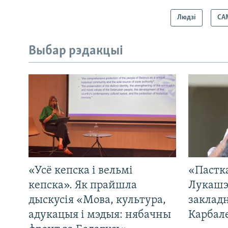
Людзі
СА
Выбар рэдакцыі
«Усё кепска і вельмі
«Пастка
кепска». Як прайшла
Лукашэ
дыскусія «Мова, культура,
закладн
адукацыя і мэдыя: нябачны
Карбал