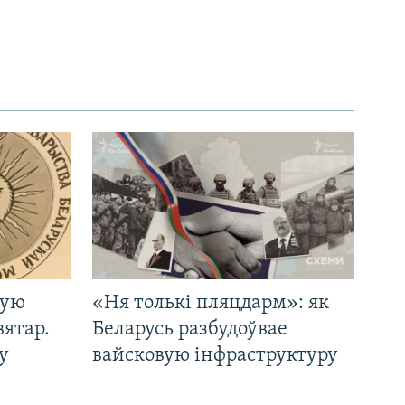
кую
«Ня толькі пляцдарм»: як
вятар.
Беларусь разбудоўвае
у
вайсковую інфраструктуру