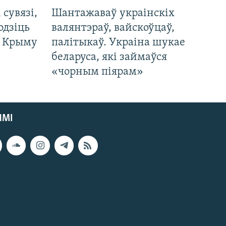
і сувязі,
Шантажаваў украінскіх
одзіць
валянтэраў, вайскоўцаў,
а Крыму
палітыкаў. Украіна шукае
беларуса, які займаўся
«чорным піярам»
ЯМІ