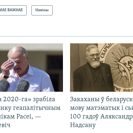
МАЕ ВАЖНАЕ
Навіны
 2020-га» зрабіла
Закаханы ў беларус
нку геапалітычным
мову матэматык і сь
ікам Расеі, —
100 гадоў Аляксандр
евіч
Надсану