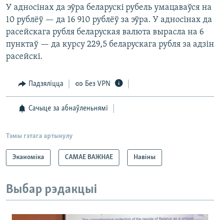
У адносінах да эўра беларускі рубель умацаваўся на
10 рублёў — да 16 910 рублёў за эўра. У адносінах да
расейскага рубля беларуская валюта вырасла на 6
пунктаў — да курсу 229,5 беларускага рубля за адзін
расейскі.
Падзяліцца
Без VPN
Сачыце за абнаўленьнямі
Тэмы гэтага артыкулу
Эканоміка
САМАЕ ВАЖНАЕ
Навіны
Выбар рэдакцыі