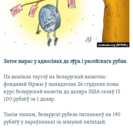
КУЛЬТУРА
МОВА
КАЛЯНДАР
НА ХВАЛЯХ СВАБОДЫ
Затое вырас у адносінах да эўра і расейскага рубля.
Па выніках таргоў на Беларускай валютна-
фондавай біржы ў панядзелак 26 студзеня новы
курс беларускай валюты да даляра ЗША склаў 15
100 рублёў за 1 даляр.
Такім чынам, беларускі рубель патаньнеў на 190
рублёў у параўнаньні зь мінулай пятніцай.