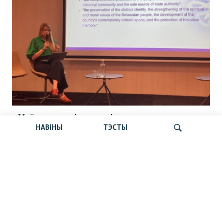
«Усё кепска і вельмі кепска».
НАВІНЫ
ТЭСТЫ
Як прайшла дыскусія «Мова, культура,
адукацыя і мэдыя: нябачны фронт
за Беларусь»
Шукаць