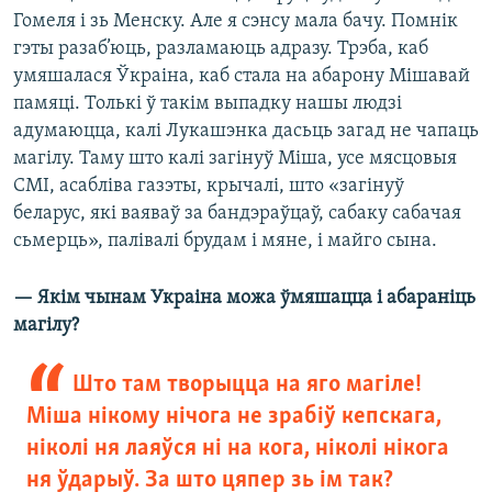
Гомеля і зь Менску. Але я сэнсу мала бачу. Помнік
гэты разаб’юць, разламаюць адразу. Трэба, каб
умяшалася Ўкраіна, каб стала на абарону Мішавай
памяці. Толькі ў такім выпадку нашы людзі
адумаюцца, калі Лукашэнка дасьць загад не чапаць
магілу. Таму што калі загінуў Міша, усе мясцовыя
СМІ, асабліва газэты, крычалі, што «загінуў
беларус, які ваяваў за бандэраўцаў, сабаку сабачая
сьмерць», палівалі брудам і мяне, і майго сына.
— Якім чынам Украіна можа ўмяшацца і абараніць
магілу?
Што там творыцца на яго магіле!
Міша нікому нічога не зрабіў кепскага,
ніколі ня лаяўся ні на кога, ніколі нікога
ня ўдарыў. За што цяпер зь ім так?