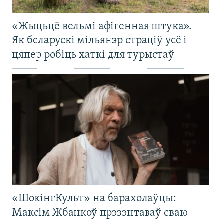
«Жыцьцё вельмі афігенная штука».
Як беларускі мільянэр страціў усё і
цяпер робіць хаткі для турыстаў
«ШокінгКульт» на барахолаўцы:
Максім Жбанкоў прэзэнтаваў сваю