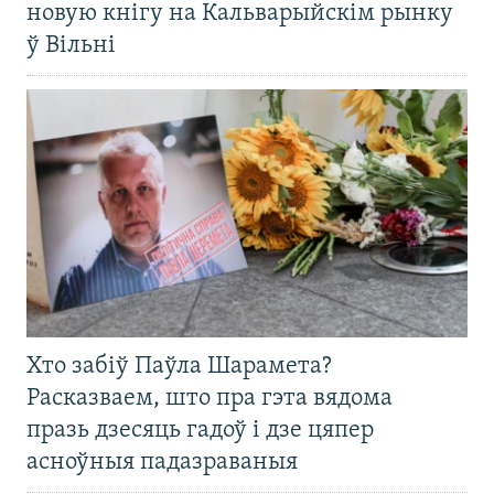
новую кнігу на Кальварыйскім рынку
ў Вільні
Хто забіў Паўла Шарамета?
Расказваем, што пра гэта вядома
празь дзесяць гадоў і дзе цяпер
асноўныя падазраваныя