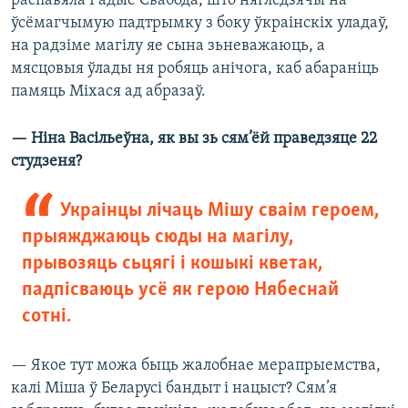
распавяла Радыё Свабода, што нягледзячы на
ўсёмагчымую падтрымку з боку ўкраінскіх уладаў,
на радзіме магілу яе сына зьневажаюць, а
мясцовыя ўлады ня робяць анічога, каб абараніць
памяць Міхася ад абразаў.
— Ніна Васільеўна, як вы зь сям’ёй праведзяце 22
студзеня?
Украінцы лічаць Мішу сваім героем,
прыяжджаюць сюды на магілу,
прывозяць сьцягі і кошыкі кветак,
падпісваюць усё як герою Нябеснай
сотні.
— Якое тут можа быць жалобнае мерапрыемства,
калі Міша ў Беларусі бандыт і нацыст? Сям’я