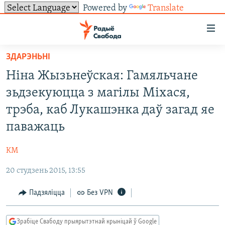
Powered by
Translate
Лінкі
ўнівэрсальнага
доступу
ЗДАРЭНЬНІ
НАВІНЫ
Перайсьці
Ніна Жызьнеўская: Гамяльчане
да
ТОЛЬКІ НА СВАБОДЗЕ
УСЕ НАВІНЫ
зьдзекуюцца з магілы Міхася,
галоўнага
СУВЯЗЬ
ВІДЭА І ФОТА
ТЭСТЫ
зьместу
трэба, каб Лукашэнка даў загад яе
Перайсьці
ПАДПІСАЦЦА
ЛЮДЗІ
БЛОГІ
АБЫСЬЦІ БЛЯКАВАНЬНЕ
паважаць
да
ПАЛІТЫКА
ГІСТОРЫЯ НА СВАБОДЗЕ
ПАДЗЯЛІЦЦА ІНФАРМАЦЫЯЙ
RSS
галоўнай
САЧЫЦЕ ЗА АБНАЎЛЕНЬНЯМІ
КМ
навігацыі
ЭКАНОМІКА
ПАДКАСТЫ
ПАДКАСТЫ
Перайсьці
20 студзень 2015, 13:55
ВАЙНА
КНІГІ
FACEBOOK
да
Падзяліцца
Без VPN
БЕЛАРУСЫ НА ВАЙНЕ
АЎДЫЁКНІГІ
TWITTER
пошуку
ПАЛІТВЯЗЬНІ
PREMIUM
Усе сайты РС/РСЭ
Зрабіце Свабоду прыярытэтнай крыніцай ў Google