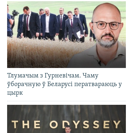
Тлумачым з Гурневічам. Чаму
ўборачную ў Беларусі ператвараюць у
цырк