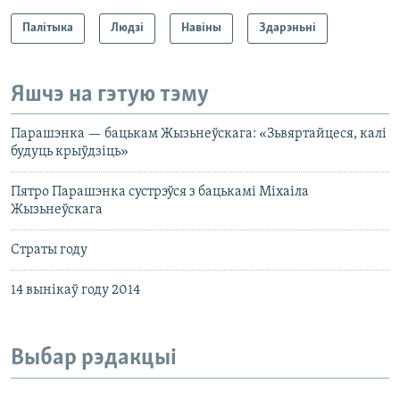
Палітыка
Людзі
Навіны
Здарэньні
Яшчэ на гэтую тэму
Парашэнка — бацькам Жызьнеўскага: «Зьвяртайцеся, калі
будуць крыўдзіць»
Пятро Парашэнка сустрэўся з бацькамі Міхаіла
Жызьнеўскага
Страты году
14 вынікаў году 2014
Выбар рэдакцыі