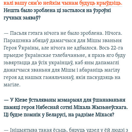
калі вашу сям’ю нейкім чынам будуць крыўдзіць.
Нешта было зроблена ці засталося на ўзроўні
гучных заяваў?
— Пасьля гэтага нічога не было зроблена. Нічога.
Парашэнка абяцаў дамагчыся для Мішы званьня
Героя Ўкраіны, але нічога не адбылося. Вось 22-га
прыедзе ўкраінскае тэлебачаньне, я празь яго буду
зьвяртацца да ўсіх украінцаў, каб яны дапамаглі
дамагчыся званьня для Мішы і абараніць магілу
героя ад нашых гамяльчанаў, якія паскудзяць на
магіле.
— У Кіеве ўсталяваны мэмарыял для ўшанаваньня
памяці героя Нябеснай сотні Міхала Жызьнеўскага.
Ці будзе помнік у Беларусі, на радзіме Міхася?
— Ініцыятыва такая ёсьць, бяруць удзел у ёй людзі з