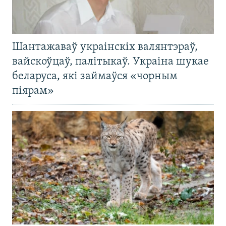
Шантажаваў украінскіх валянтэраў,
вайскоўцаў, палітыкаў. Украіна шукае
беларуса, які займаўся «чорным
піярам»