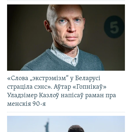
«Слова „экстрэмізм“ у Беларусі
страціла сэнс». Аўтар «Гопнікаў»
Уладзімер Казлоў напісаў раман пра
менскія 90-я