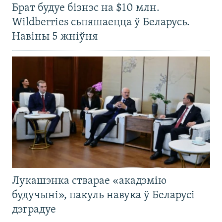
Брат будуе бізнэс на $10 млн.
Wildberries сьпяшаецца ў Беларусь.
Навіны 5 жніўня
Лукашэнка стварае «акадэмію
будучыні», пакуль навука ў Беларусі
дэградуе