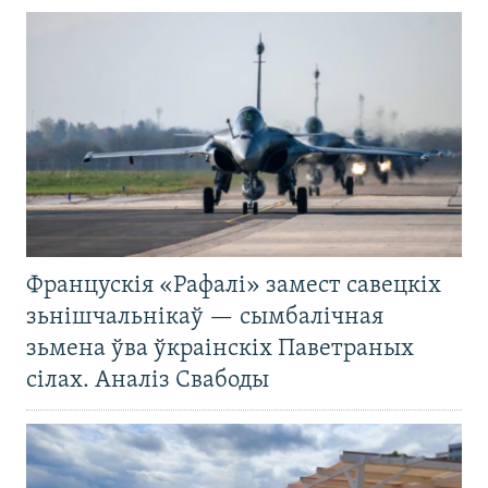
Францускія «Рафалі» замест савецкіх
зьнішчальнікаў — сымбалічная
зьмена ўва ўкраінскіх Паветраных
сілах. Аналіз Свабоды