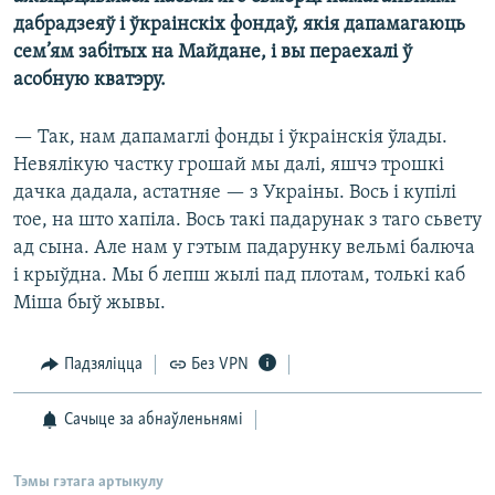
дабрадзеяў і ўкраінскіх фондаў, якія дапамагаюць
сем’ям забітых на Майдане, і вы пераехалі ў
асобную кватэру.
— Так, нам дапамаглі фонды і ўкраінскія ўлады.
Невялікую частку грошай мы далі, яшчэ трошкі
дачка дадала, астатняе — з Украіны. Вось і купілі
тое, на што хапіла. Вось такі падарунак з таго сьвету
ад сына. Але нам у гэтым падарунку вельмі балюча
і крыўдна. Мы б лепш жылі пад плотам, толькі каб
Міша быў жывы.
Падзяліцца
Без VPN
Сачыце за абнаўленьнямі
Тэмы гэтага артыкулу