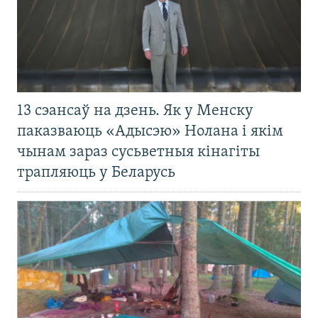
13 сэансаў на дзень. Як у Менску
паказваюць «Адысэю» Нолана і якім
чынам зараз сусьветныя кінагіты
трапляюць у Беларусь