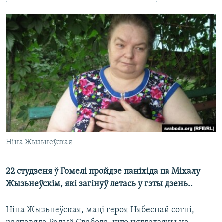
КУЛЬТУРА
МОВА
КАЛЯНДАР
НА ХВАЛЯХ СВАБОДЫ
Ніна Жызьнеўская
22 студзеня ў Гомелі пройдзе паніхіда па Міхалу
Жызьнеўскім, які загінуў летась у гэты дзень..
Ніна Жызьнеўская, маці героя Нябеснай сотні,