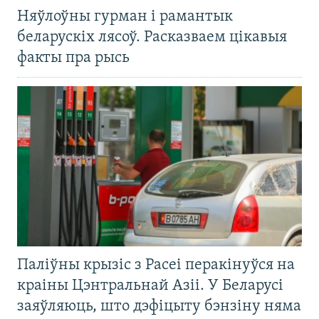
Няўлоўны гурман і рамантык
беларускіх лясоў. Расказваем цікавыя
факты пра рысь
Паліўны крызіс з Расеі перакінуўся на
краіны Цэнтральнай Азіі. У Беларусі
заяўляюць, што дэфіцыту бэнзіну няма