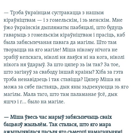
— Трэба ўкраінцам сустракацца з нашым
кіраўніцтвам — і з гомельскім, і зь менскім. Мне
ўжо ўкраінскія дыпляматы паабяцалі, што будуць
гаварыць з гомельскім кіраўніцтвам і прасіць, каб
была забясьпечаная павага да магілы. Што там
творыцца на яго магіле! Міша нікому нічога не
зрабіў кепскага, ніколі ня лаяўся ні на кога, ніколі
нікога ня ўдарыў. За што цяпер зь ім так? За тое,
што загінуў за свабоду іншай краіны? Хіба за гэта
трэба ненавідзець і так ставіцца? Цяпер Міша ня
можа за сябе пастаяць, дык яны зьдзекуюцца зь яго
магілы. Мала таго, што там паламанае ўсё, дык
яшчэ і г... было на магіле.
— Міша ўвесь час марыў забясьпечыць сваіх
бацькоў жыльлём. Так сталася, што яго мара
ажыцьцявілася пасьля яго сьмерці намаганьнямі