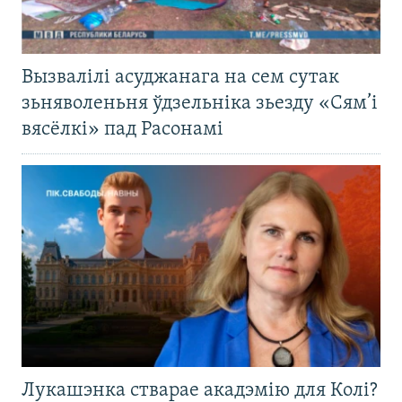
Вызвалілі асуджанага на сем сутак
зьняволеньня ўдзельніка зьезду «Сям’і
вясёлкі» пад Расонамі
Лукашэнка стварае акадэмію для Колі?