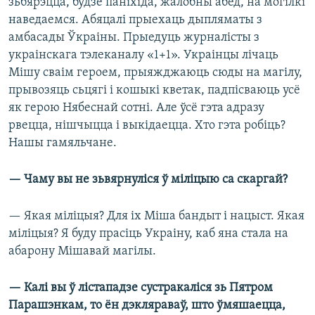
зьбярэцца, будзе паніхіда, жалобны абед, на могілкі
наведаемся. Абяцалі прыехаць дыпляматы з
амбасады Ўкраіны. Прыедуць журналісты з
украінскага тэлеканалу «1+1». Украінцы лічаць
Мішу сваім героем, прыяжджаюць сюды на магілу,
прывозяць сьцягі і кошыкі кветак, падпісваюць усё
як герою Нябеснай сотні. Але ўсё гэта адразу
рвецца, нішчыцца і выкідаецца. Хто гэта робіць?
Нашы гамяльчане.
— Чаму вы не зьвярнуліся ў міліцыю са скаргай?
— Якая міліцыя? Для іх Міша бандыт і нацыст. Якая
міліцыя? Я буду прасіць Украіну, каб яна стала на
абарону Мішавай магілы.
— Калі вы ў лістападзе сустракаліся зь Пятром
Парашэнкам, то ён дэкляраваў, што ўмяшаецца,