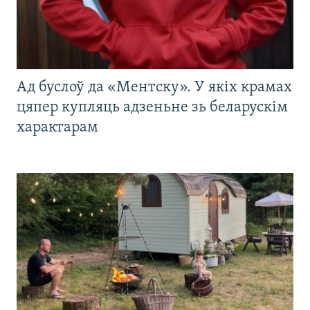
Ад буслоў да «Ментску». У якіх крамах
цяпер купляць адзеньне зь беларускім
характарам