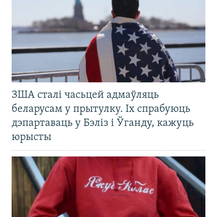
ЗША сталі часьцей адмаўляць
беларусам у прытулку. Іх спрабуюць
дэпартаваць у Бэліз і Ўганду, кажуць
юрысты