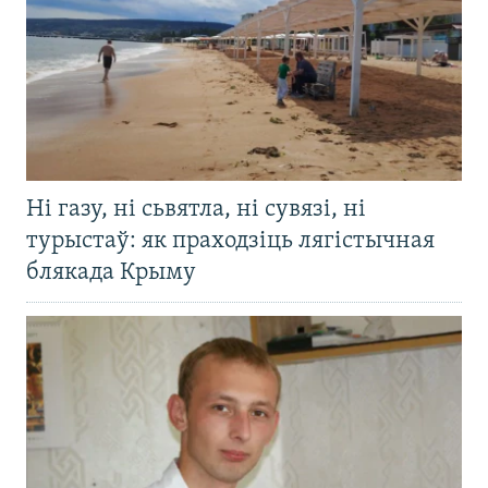
Ні газу, ні сьвятла, ні сувязі, ні
турыстаў: як праходзіць лягістычная
блякада Крыму