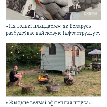
«Ня толькі пляцдарм»: як Беларусь
разбудоўвае вайсковую інфраструктуру
«Жыцьцё вельмі афігенная штука».