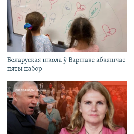
Беларуская школа ў Варшаве абвяшчае
пяты набор