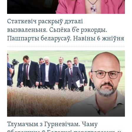
Статкевіч раскрыў дэталі
вызваленьня. Сьпёка б’е рэкорды.
Пашпарты беларусаў. Навіны 6 жніўня
Тлумачым з Гурневічам. Чаму