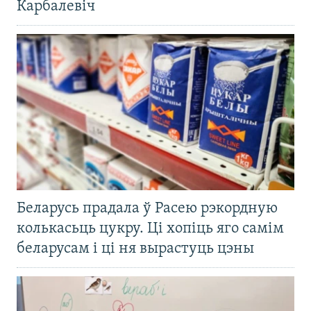
Карбалевіч
Беларусь прадала ў Расею рэкордную
колькасьць цукру. Ці хопіць яго самім
беларусам і ці ня вырастуць цэны