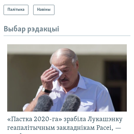
Палітыка
Навіны
Выбар рэдакцыі
«Пастка 2020-га» зрабіла Лукашэнку
геапалітычным закладнікам Расеі, —