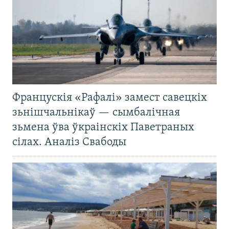
Францускія «Рафалі» замест савецкіх
зьнішчальнікаў — сымбалічная
зьмена ўва ўкраінскіх Паветраных
сілах. Аналіз Свабоды