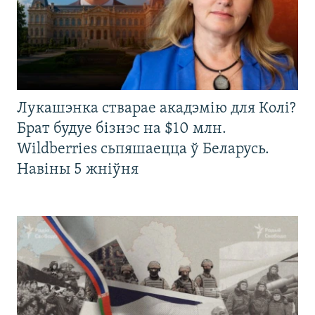
Лукашэнка стварае акадэмію для Колі?
Брат будуе бізнэс на $10 млн.
Wildberries сьпяшаецца ў Беларусь.
Навіны 5 жніўня