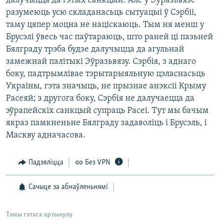
далучыцца да гэтых санкцый. Але у Эўразьвязе
разумеюць усю складанасьць сытуацыі ў Сэрбіі,
таму цяпер моцна не націскаюць. Тым ня менш у
Брусэлі ўвесь час паўтараюць, што раней ці пазьней
Бялграду трэба будзе далучыцца да агульнай
замежнай палітыкі Эўразьвязу. Сэрбія, з аднаго
боку, падтрымлівае тэрытарыяльную цэласнасьць
Украіны, гэта значыць, не прызнае анэксіі Крыму
Расеяй; з другога боку, Сэрбія не далучаецца да
эўрапейскіх санкцый супраць Расеі. Тут мы бачым
якраз памкненьне Бялграду задаволіць і Брусэль, і
Маскву адначасова.
Падзяліцца
Без VPN
Сачыце за абнаўленьнямі
Тэмы гэтага артыкулу