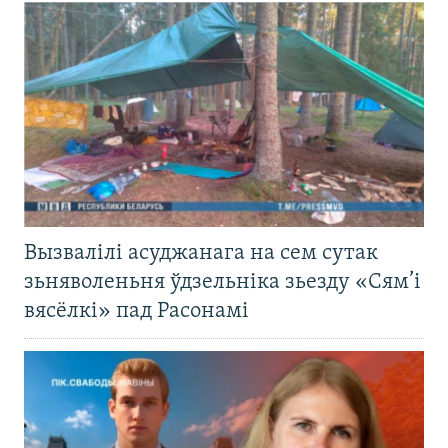
Вызвалілі асуджанага на сем сутак
зьняволеньня ўдзельніка зьезду «Сям’і
вясёлкі» пад Расонамі