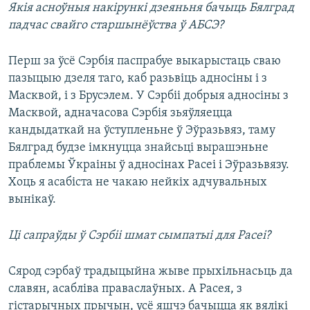
Якія асноўныя накірункі дзеяньня бачыць Бялград
падчас свайго старшынёўства ў АБСЭ?
Перш за ўсё Сэрбія паспрабуе выкарыстаць сваю
пазыцыю дзеля таго, каб разьвіць адносіны і з
Масквой, і з Брусэлем. У Сэрбіі добрыя адносіны з
Масквой, адначасова Сэрбія зьяўляецца
кандыдаткай на ўступленьне ў Эўразьвяз, таму
Бялград будзе імкнуцца знайсьці вырашэньне
праблемы Ўкраіны ў адносінах Расеі і Эўразьвязу.
Хоць я асабіста не чакаю нейкіх адчувальных
вынікаў.
Ці сапраўды ў Сэрбіі шмат сымпатыі для Расеі?
Сярод сэрбаў традыцыйна жыве прыхільнасьць да
славян, асабліва праваслаўных. А Расея, з
гістарычных прычын, усё яшчэ бачыцца як вялікі