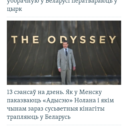
ўборачную ў Беларусі ператвараюць у
цырк
13 сэансаў на дзень. Як у Менску
паказваюць «Адысэю» Нолана і якім
чынам зараз сусьветныя кінагіты
трапляюць у Беларусь