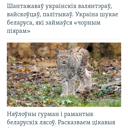
Шантажаваў украінскіх валянтэраў,
вайскоўцаў, палітыкаў. Украіна шукае
беларуса, які займаўся «чорным
піярам»
Няўлоўны гурман і рамантык
беларускіх лясоў. Расказваем цікавыя