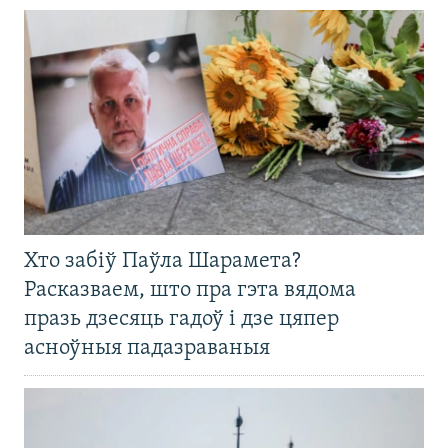
Хто забіў Паўла Шарамета?
Расказваем, што пра гэта вядома
празь дзесяць гадоў і дзе цяпер
асноўныя падазраваныя