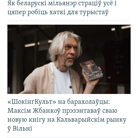
Як беларускі мільянэр страціў усё і
цяпер робіць хаткі для турыстаў
«ШокінгКульт» на барахолаўцы:
Максім Жбанкоў прэзэнтаваў сваю
новую кнігу на Кальварыйскім рынку
ў Вільні