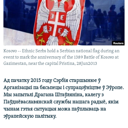
КУЛЬТУРА
МОВА
КАЛЯНДАР
НА ХВАЛЯХ СВАБОДЫ
Kosovo -- Ethnic Serbs hold a Serbian national flag during an
event to mark the anniversary of the 1389 Battle of Kosovo at
Gazimestan, near the capital Pristina, 28Jun2013
Ад пачатку 2015 году Сэрбія старшынюе ў
Арганізацыі па бясьпецы і супрацоўніцтве ў Эўропе.
Мы запыталі Драгана Штаўляніна, калегу з
Паўднёваславянскай службы нашага радыё, якім
чынам гэтая сытуацыя можа паўплываць на
эўрапейскую палітыку.