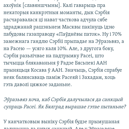
ахоўнік [славяншчыны]. Калі гаварыць пра
некаторыя канкрэтныя моманты, дык Сэрбія
расчаравалася ці нават часткова адчула сябе
здраджанай рашэньнем Масквы пакінуць ідэю
пабудовы газаправоду «Паўднёвы паток». Ну і 70%
замежнага гандлю Сэрбіі прыпадае на Эўразьвяз, а
на Расею — усяго каля 10%. Але, з другога боку,
Сэрбія разьлічвае на падтрымку Расеі, што
тычыцца блякаваньня ў Радзе Бясьпекі ААН
прыняцьця Косава ў ААН. Значыць, Сэрбія спрабуе
неяк балянсаваць паміж Расеяй і Захадам, хоць
гэта даволі цяжкое заданьне.
Эўразьвяз хоча, каб Сэрбія далучылася да санкцый
супраць Расеі. Як Бялград вырашае гэтае пытаньне?
У канчатковым выніку Сэрбія будзе прымушаная