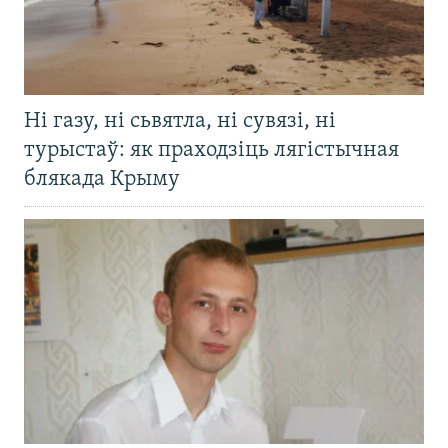
Ні газу, ні сьвятла, ні сувязі, ні
турыстаў: як праходзіць лягістычная
блякада Крыму