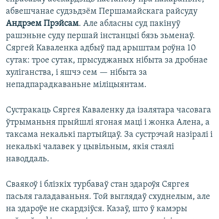
абвешчанае судзьдзём Першамайскага райсуду
Андрэем Прэйсам
. Але абласны суд пакінуў
рашэньне суду першай інстанцыі бязь зьменаў.
Сяргей Каваленка адбыў пад арыштам роўна 10
сутак: трое сутак, прысуджаных нібыта за дробнае
хуліганства, і яшчэ сем — нібыта за
непадпарадкаваньне міліцыянтам.
Сустракаць Сяргея Каваленку да ізалятара часовага
ўтрыманьня прыйшлі ягоная маці і жонка Алена, а
таксама некалькі партыйцаў. За сустрэчай назіралі і
некалькі чалавек у цывільным, якія стаялі
наводдаль.
Сваякоў і блізкіх турбаваў стан здароўя Сяргея
пасьля галадаваньня. Той выглядаў схуднелым, але
на здароўе не скардзіўся. Казаў, што ў камэры