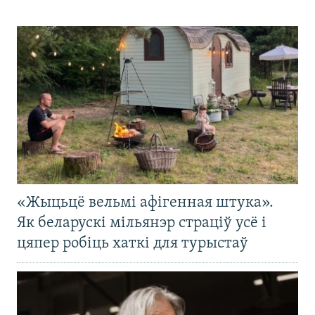
«Жыцьцё вельмі афігенная штука».
Як беларускі мільянэр страціў усё і
цяпер робіць хаткі для турыстаў