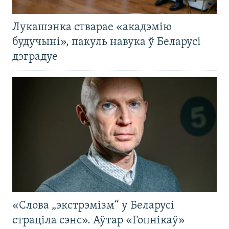
Лукашэнка стварае «акадэмію
будучыні», пакуль навука ў Беларусі
дэградуе
«Слова „экстрэмізм“ у Беларусі
страціла сэнс». Аўтар «Гопнікаў»