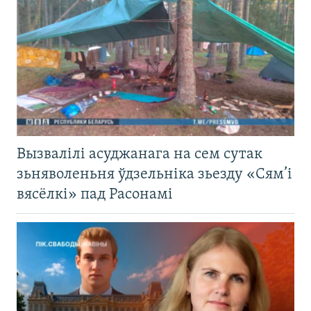
Вызвалілі асуджанага на сем сутак
зьняволеньня ўдзельніка зьезду «Сям’і
вясёлкі» пад Расонамі