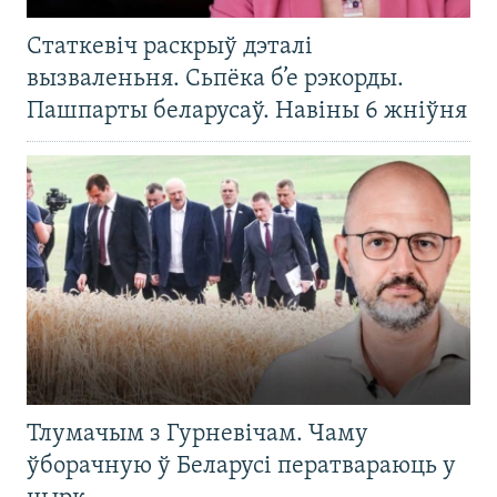
Статкевіч раскрыў дэталі
вызваленьня. Сьпёка б’е рэкорды.
Пашпарты беларусаў. Навіны 6 жніўня
Тлумачым з Гурневічам. Чаму
ўборачную ў Беларусі ператвараюць у