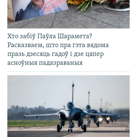
Хто забіў Паўла Шарамета?
Расказваем, што пра гэта вядома
празь дзесяць гадоў і дзе цяпер
асноўныя падазраваныя