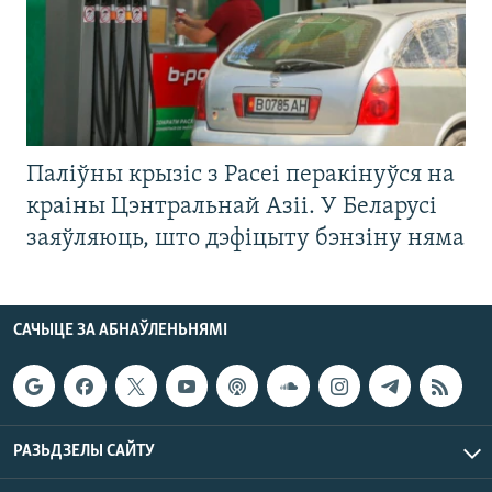
Паліўны крызіс з Расеі перакінуўся на
краіны Цэнтральнай Азіі. У Беларусі
заяўляюць, што дэфіцыту бэнзіну няма
САЧЫЦЕ ЗА АБНАЎЛЕНЬНЯМІ
РАЗЬДЗЕЛЫ САЙТУ