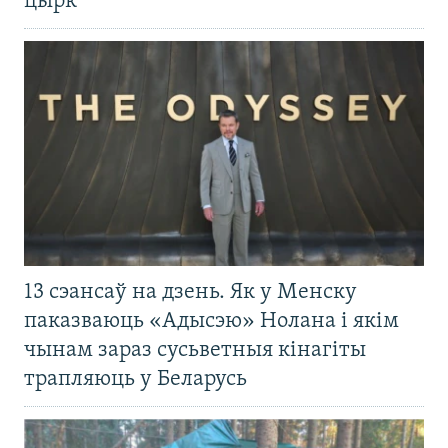
цырк
13 сэансаў на дзень. Як у Менску
паказваюць «Адысэю» Нолана і якім
чынам зараз сусьветныя кінагіты
трапляюць у Беларусь