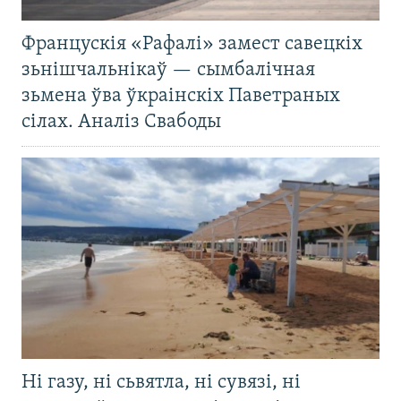
Францускія «Рафалі» замест савецкіх
зьнішчальнікаў — сымбалічная
зьмена ўва ўкраінскіх Паветраных
сілах. Аналіз Свабоды
Ні газу, ні сьвятла, ні сувязі, ні