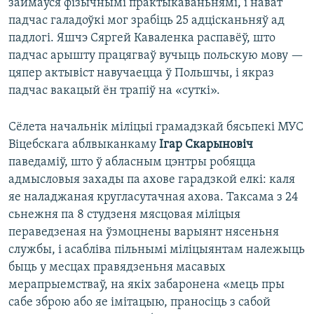
займаўся фізычнымі практыкаваньнямі, і нават
падчас галадоўкі мог зрабіць 25 адцісканьняў ад
падлогі. Яшчэ Сяргей Каваленка распавёў, што
падчас арышту працягваў вучыць польскую мову —
цяпер актывіст навучаецца ў Польшчы, і якраз
падчас вакацый ён трапіў на «суткі».
Сёлета начальнік міліцыі грамадзкай бясьпекі МУС
Віцебскага аблвыканкаму
Ігар Скарыновіч
паведаміў, што ў абласным цэнтры робяцца
адмысловыя захады па ахове гарадзкой елкі: каля
яе наладжаная кругласутачная ахова. Таксама з 24
сьнежня па 8 студзеня мясцовая міліцыя
пераведзеная на ўзмоцнены варыянт нясеньня
службы, і асабліва пільнымі міліцыянтам належыць
быць у месцах правядзеньня масавых
мерапрыемстваў, на якіх забаронена «мець пры
сабе зброю або яе імітацыю, праносіць з сабой