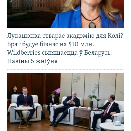
Лукашэнка стварае акадэмію для Колі?
Брат будуе бізнэс на $10 млн.
Wildberries сьпяшаецца ў Беларусь.
Навіны 5 жніўня