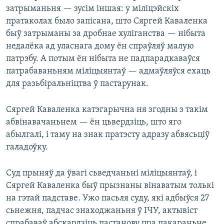
затрыманьня — зусім іншая: у міліцэйскіх
пратаколах было запісана, што Сяргей Каваленка
быў затрыманы за дробнае хуліганства — нібыта
недалёка ад уласнага дому ён спраўляў малую
патрэбу. А потым ён нібыта не падпарадкаваўся
патрабаваньням міліцыянтаў — адмаўляўся ехаць
для разьбіральніцтва ў пастарунак.
Сяргей Каваленка катэгарычна ня згодны з такім
абвінавачаньнем — ён цьвердзіць, што яго
абылгалі, і таму на знак пратэсту адразу абвясьціў
галадоўку.
Суд прыняў да ўвагі сьведчаньні міліцыянтаў, і
Сяргей Каваленка быў прызнаны вінаватым толькі
на гэтай падставе. Ужо пасьля суду, які адбыўся 27
сьнежня, падчас знаходжаньня ў ІЧУ, актывіст
спрабаваў абскардзіць пастанову пра пакараньне,