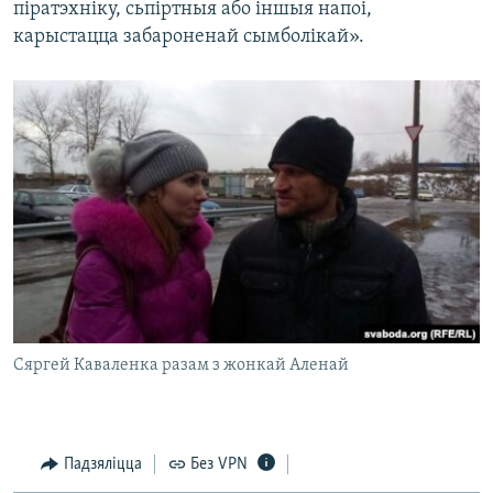
піратэхніку, сьпіртныя або іншыя напоі,
карыстацца забароненай сымболікай».
Сяргей Каваленка разам з жонкай Аленай
Падзяліцца
Без VPN