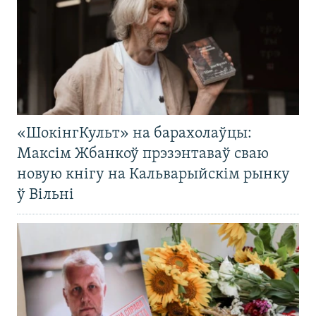
«ШокінгКульт» на барахолаўцы:
Максім Жбанкоў прэзэнтаваў сваю
новую кнігу на Кальварыйскім рынку
ў Вільні