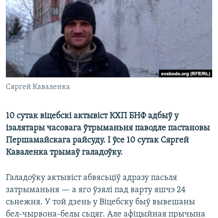
КУЛЬТУРА
МОВА
КАЛЯНДАР
НА ХВАЛЯХ СВАБОДЫ
Сяргей Каваленка
10 сутак віцебскі актывіст КХП БНФ адбыў у
ізалятары часовага ўтрыманьня паводле пастановы
Першамайскага райсуду. І ўсе 10 сутак Сяргей
Каваленка трымаў галадоўку.
Галадоўку актывіст абвясьціў адразу пасьля
затрыманьня — а яго ўзялі пад варту яшчэ 24
сьнежня. У той дзень у Віцебску быў вывешаны
бел-чырвона-белы сьцяг. Але афіцыйная прычына