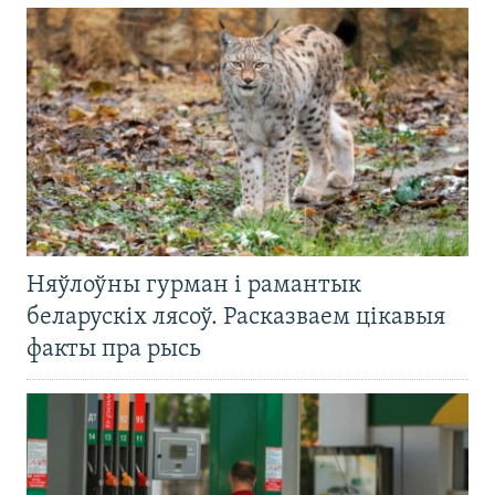
Няўлоўны гурман і рамантык
беларускіх лясоў. Расказваем цікавыя
факты пра рысь