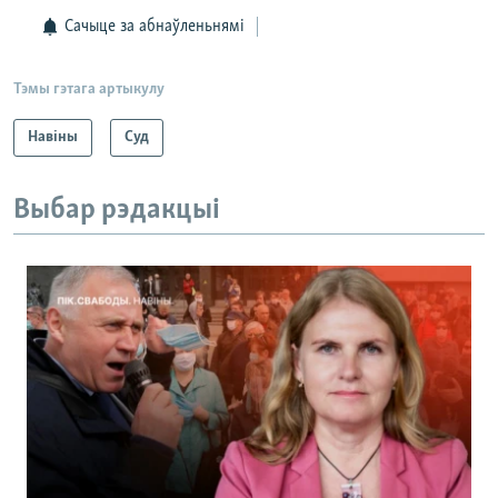
Сачыце за абнаўленьнямі
Тэмы гэтага артыкулу
Навіны
Суд
Выбар рэдакцыі