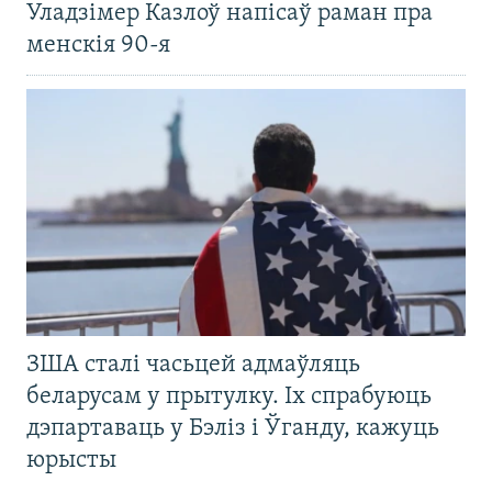
Уладзімер Казлоў напісаў раман пра
менскія 90-я
ЗША сталі часьцей адмаўляць
беларусам у прытулку. Іх спрабуюць
дэпартаваць у Бэліз і Ўганду, кажуць
юрысты