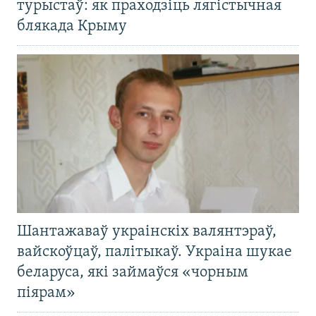
турыстаў: як праходзіць лягістычная
блякада Крыму
Шантажаваў украінскіх валянтэраў,
вайскоўцаў, палітыкаў. Украіна шукае
беларуса, які займаўся «чорным
піярам»