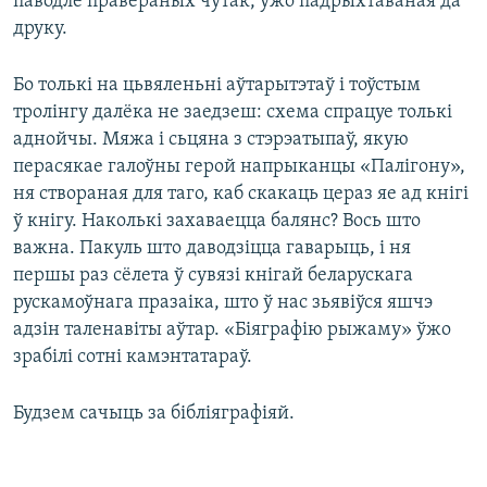
паводле правераных чутак, ужо падрыхтаваная да
друку.
Бо толькі на цьвяленьні аўтарытэтаў і тоўстым
тролінгу далёка не заедзеш: схема спрацуе толькі
аднойчы. Мяжа і сьцяна з стэрэатыпаў, якую
перасякае галоўны герой напрыканцы «Палігону»,
ня створаная для таго, каб скакаць цераз яе ад кнігі
ў кнігу. Наколькі захаваецца балянс? Вось што
важна. Пакуль што даводзіцца гаварыць, і ня
першы раз сёлета ў сувязі кнігай беларускага
рускамоўнага празаіка, што ў нас зьявіўся яшчэ
адзін таленавіты аўтар. «Біяграфію рыжаму» ўжо
зрабілі сотні камэнтатараў.
Будзем сачыць за бібліяграфіяй.