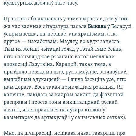
культурных дзеячаў таго часу.
Праз гэта абазнанасьць у тэме вырастае, але ў той
жа час ваенная літаратура пасьля
Быкава
ў Беларусі
ўспрымаецца, па-першае, анахранізмам, а па-
другое — нахабствам. Маўляў, во куды занесла.
Тым ня менш, чытацкі голад у гэтай тэме ёсьць,
што і пацьвярджае рэзананс вакол невялікай
аповесьці Лазуткіна. Карацей, такая тэма, а
прыйшло невядома што, рускамоўнае, з няпоўнай
вышэйшай адукацыяй — і яшчэ бэсьціць усё, што
нам дорага. Вось такая прыкладная рэакцыя. (Я,
канечне, пакідаю за кадрам заклікі да фізычнай
расправы і проста тоны выкшталцонай рускай
лаянкі, якая пралілася на аўтара кніжкі ў
камэнтарах да артыкулаў і ў сацыяльных сетках).
Мне, па шчырасьці, нецікава нават гаварыць пра