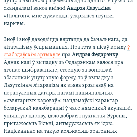
аўтар з чытачом разумеюць адно аднаго. У сувязі са
скандаламі вакол кніжкі
Андрэя Лазуткіна
«Палігон», мне думаецца, ўскрыліся пэўныя
нарывы.
Зноў і зноў даводзіцца вяртацца да банальнага, да
літаралізму ўспрыманьня. Пра гэта я пісаў крыху
ў
свабодаўскім артыкуле
пра
Андрэя Федарэнку
.
Аднак калі ў выпадку зь Федарэнкам вялося пра
ягонае шыфраваньне, стоеную за вонкавай
абалонкай унутраную форму, то ў выпадку з
Лазуткінам літаралізм як зьява зрэагаваў на
перакуленых дагары нагамі нацыянальных
«сьвятарных кароваў»: нацдэмаўскі характар
беларускай калябарацыі ў часе нямецкай акупацыі,
уніяцкую царкву, ідэю добрай і пухнатай Эўропы,
прыгажосьць Вільні, антырускасьць як ідэю.
Націсканьне на такую колькасьць эрагенных