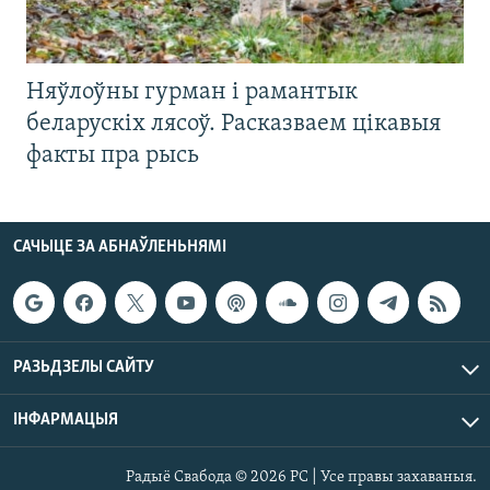
Няўлоўны гурман і рамантык
беларускіх лясоў. Расказваем цікавыя
факты пра рысь
САЧЫЦЕ ЗА АБНАЎЛЕНЬНЯМІ
РАЗЬДЗЕЛЫ САЙТУ
ІНФАРМАЦЫЯ
Радыё Свабода © 2026 РС | Усе правы захаваныя.