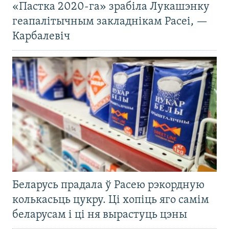
«Пастка 2020-га» зрабіла Лукашэнку
геапалітычным закладнікам Расеі, —
Карбалевіч
Беларусь прадала ў Расею рэкордную
колькасьць цукру. Ці хопіць яго самім
беларусам і ці ня вырастуць цэны