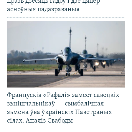
празь дзесяць гадоў і дзе цяпер
асноўныя падазраваныя
Францускія «Рафалі» замест савецкіх
зьнішчальнікаў — сымбалічная
зьмена ўва ўкраінскіх Паветраных
сілах. Аналіз Свабоды