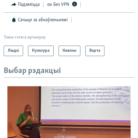
Падзяліцца
Без VPN
Сачыце за абнаўленьнямі
Тэмы гэтага артыкулу
Людзі
Культура
Навіны
Варта
Выбар рэдакцыі