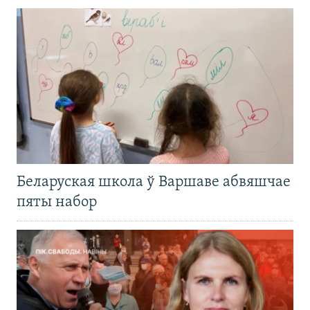
Беларуская школа ў Варшаве абвяшчае
пяты набор