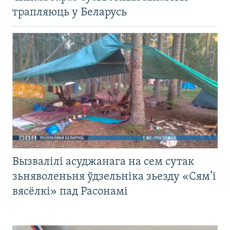
трапляюць у Беларусь
Вызвалілі асуджанага на сем сутак
зьняволеньня ўдзельніка зьезду «Сям’і
вясёлкі» пад Расонамі