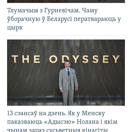
Тлумачым з Гурневічам. Чаму
ўборачную ў Беларусі ператвараюць у
цырк
13 сэансаў на дзень. Як у Менску
паказваюць «Адысэю» Нолана і якім
чынам зараз сусьветныя кінагіты