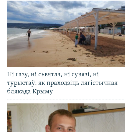
Ні газу, ні сьвятла, ні сувязі, ні
турыстаў: як праходзіць лягістычная
блякада Крыму