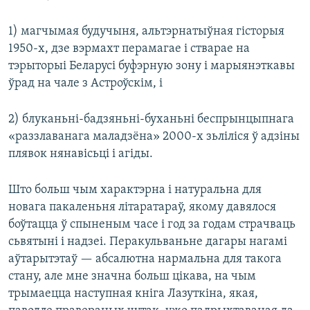
1) магчымая будучыня, альтэрнатыўная гісторыя
1950-х, дзе вэрмахт перамагае і стварае на
тэрыторыі Беларусі буфэрную зону і марыянэткавы
ўрад на чале з Астроўскім, і
2) блуканьні-бадзяньні-буханьні беспрынцыпнага
«раззлаванага маладзёна» 2000-х зьліліся ў адзіны
плявок нянавісьці і агіды.
Што больш чым характэрна і натуральна для
новага пакаленьня літаратараў, якому давялося
боўтацца ў спыненым часе і год за годам страчваць
сьвятыні і надзеі. Перакульваньне дагары нагамі
аўтарытэтаў — абсалютна нармальна для такога
стану, але мне значна больш цікава, на чым
трымаецца наступная кніга Лазуткіна, якая,