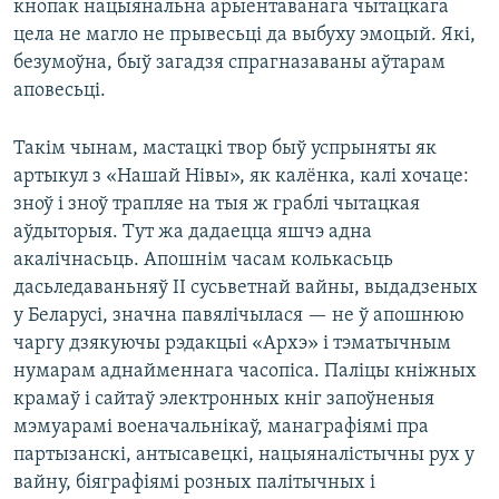
кнопак нацыянальна арыентаванага чытацкага
цела не магло не прывесьці да выбуху эмоцый. Які,
безумоўна, быў загадзя спрагназаваны аўтарам
аповесьці.
Такім чынам, мастацкі твор быў успрыняты як
артыкул з «Нашай Нівы», як калёнка, калі хочаце:
зноў і зноў трапляе на тыя ж граблі чытацкая
аўдыторыя. Тут жа дадаецца яшчэ адна
акалічнасьць. Апошнім часам колькасьць
дасьледаваньняў ІІ сусьветнай вайны, выдадзеных
у Беларусі, значна павялічылася — не ў апошнюю
чаргу дзякуючы рэдакцыі «Архэ» і тэматычным
нумарам аднайменнага часопіса. Паліцы кніжных
крамаў і сайтаў электронных кніг запоўненыя
мэмуарамі военачальнікаў, манаграфіямі пра
партызанскі, антысавецкі, нацыяналістычны рух у
вайну, біяграфіямі розных палітычных і