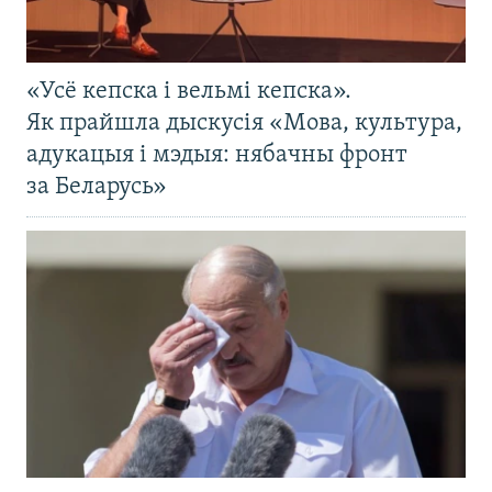
«Усё кепска і вельмі кепска».
Як прайшла дыскусія «Мова, культура,
адукацыя і мэдыя: нябачны фронт
за Беларусь»