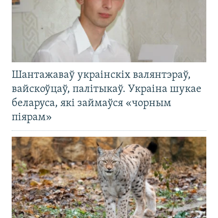
Шантажаваў украінскіх валянтэраў,
вайскоўцаў, палітыкаў. Украіна шукае
беларуса, які займаўся «чорным
піярам»