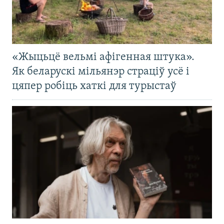
«Жыцьцё вельмі афігенная штука».
Як беларускі мільянэр страціў усё і
цяпер робіць хаткі для турыстаў