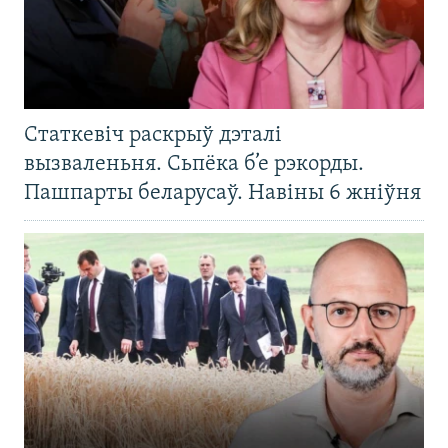
Статкевіч раскрыў дэталі
вызваленьня. Сьпёка б’е рэкорды.
Пашпарты беларусаў. Навіны 6 жніўня