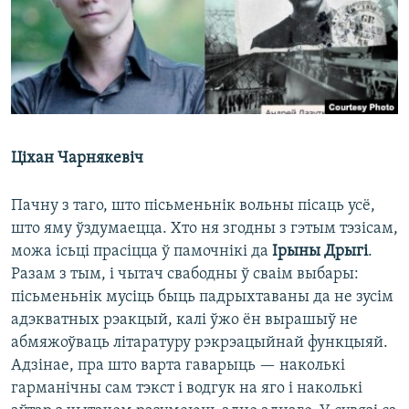
КУЛЬТУРА
МОВА
КАЛЯНДАР
НА ХВАЛЯХ СВАБОДЫ
Ціхан Чарнякевіч
Пачну з таго, што пісьменьнік вольны пісаць усё,
што яму ўздумаецца. Хто ня згодны з гэтым тэзісам,
можа ісьці прасіцца ў памочнікі да
Ірыны Дрыгі
.
Разам з тым, і чытач свабодны ў сваім выбары:
пісьменьнік мусіць быць падрыхтаваны да не зусім
адэкватных рэакцый, калі ўжо ён вырашыў не
абмяжоўваць літаратуру рэкрэацыйнай функцыяй.
Адзінае, пра што варта гаварыць — наколькі
гарманічны сам тэкст і водгук на яго і наколькі