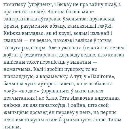
тэматыку (упэўнены, і Быкаў не пра вайну пісаў, а
пра нешта іншае). Значна больш мяне
заінтрыгавала аўтарскае ўмельства: пругкасьць
фразы, разуменьне абзацу, кампазыцыі глаўкі.
Кніжка выглядае, як ні круці, вельмі цэльнай і
гладкай — ня ведаю, наколькі вялікая ў гэтым
заслуга рэдактара. Але з уласнага (няхай і ня вельмі
доўгага) рэдактарскага досьведу ведаю, што кепска
напісаны тэкст перапісаць у выдатны —
немагчыма. Калі і зробіш цукерку, то не
шакалядную, а карамельку. А тут, у «Палігоне»,
бачыцца яўны аўтарскі талент, хоць асаблівага
«ваў»-«во дае»-ўзрушаньня ў мяне пасьля
прачытаньня і не было. Гэта відавочна нядрэнная
кніжка, як для пачаткоўца, і файна, што свой
жыцьцёвы досьвед ён перавёў у цень, на першы
плян выставіўшы «калябарацыйную» лінію. Такім
чынам,