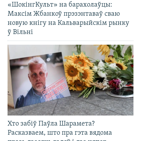
«ШокінгКульт» на барахолаўцы:
Максім Жбанкоў прэзэнтаваў сваю
новую кнігу на Кальварыйскім рынку
ў Вільні
Хто забіў Паўла Шарамета?
Расказваем, што пра гэта вядома