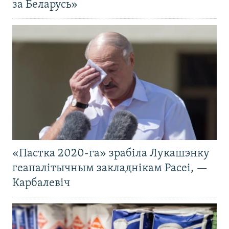
за Беларусь»
«Пастка 2020-га» зрабіла Лукашэнку
геапалітычным закладнікам Расеі, —
Карбалевіч