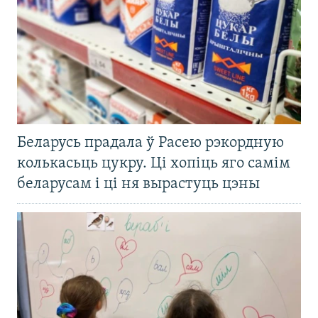
Беларусь прадала ў Расею рэкордную
колькасьць цукру. Ці хопіць яго самім
беларусам і ці ня вырастуць цэны