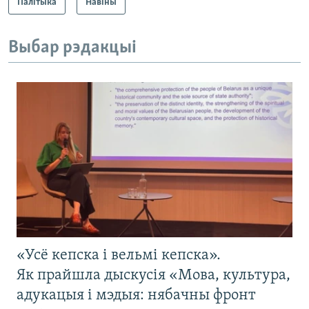
Палітыка
Навіны
Выбар рэдакцыі
«Усё кепска і вельмі кепска».
Як прайшла дыскусія «Мова, культура,
адукацыя і мэдыя: нябачны фронт