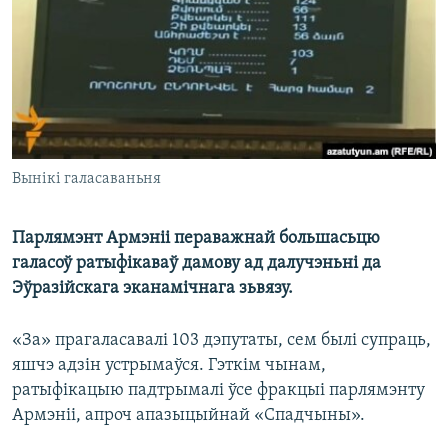
КУЛЬТУРА
МОВА
КАЛЯНДАР
НА ХВАЛЯХ СВАБОДЫ
Вынікі галасаваньня
Парлямэнт Армэніі пераважнай большасьцю
галасоў ратыфікаваў дамову ад далучэньні да
Эўразійскага эканамічнага зьвязу.
«За» прагаласавалі 103 дэпутаты, сем былі супраць,
яшчэ адзін устрымаўся. Гэткім чынам,
ратыфікацыю падтрымалі ўсе фракцыі парлямэнту
Армэніі, апроч апазыцыйнай «Спадчыны».