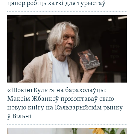
цяпер робіць хаткі для турыстаў
«ШокінгКульт» на барахолаўцы:
Максім Жбанкоў прэзэнтаваў сваю
новую кнігу на Кальварыйскім рынку
ў Вільні