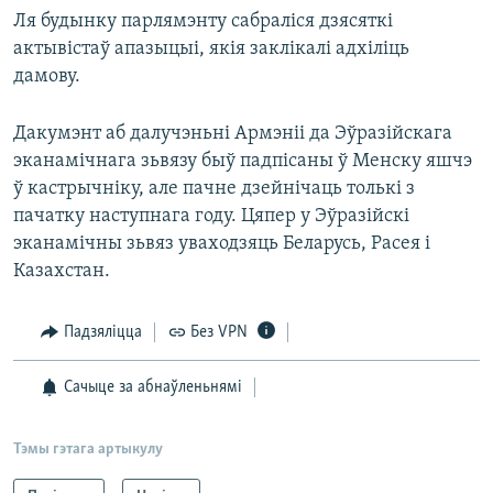
Ля будынку парлямэнту сабраліся дзясяткі
актывістаў апазыцыі, якія заклікалі адхіліць
дамову.
Дакумэнт аб далучэньні Армэніі да Эўразійскага
эканамічнага зьвязу быў падпісаны ў Менску яшчэ
ў кастрычніку, але пачне дзейнічаць толькі з
пачатку наступнага году. Цяпер у Эўразійскі
эканамічны зьвяз уваходзяць Беларусь, Расея і
Казахстан.
Падзяліцца
Без VPN
Сачыце за абнаўленьнямі
Тэмы гэтага артыкулу