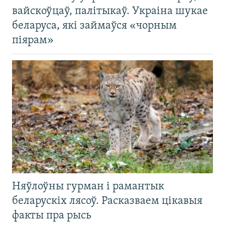
вайскоўцаў, палітыкаў. Украіна шукае
беларуса, які займаўся «чорным
піярам»
Няўлоўны гурман і рамантык
беларускіх лясоў. Расказваем цікавыя
факты пра рысь