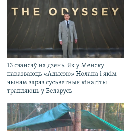
13 сэансаў на дзень. Як у Менску
паказваюць «Адысэю» Нолана і якім
чынам зараз сусьветныя кінагіты
трапляюць у Беларусь