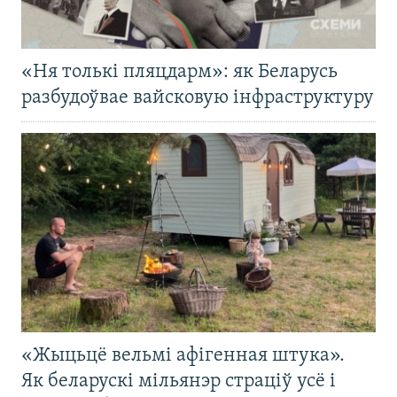
«Ня толькі пляцдарм»: як Беларусь
разбудоўвае вайсковую інфраструктуру
«Жыцьцё вельмі афігенная штука».
Як беларускі мільянэр страціў усё і