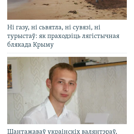
Ні газу, ні сьвятла, ні сувязі, ні
турыстаў: як праходзіць лягістычная
блякада Крыму
Шантажаваў украінскіх валянтэраў,