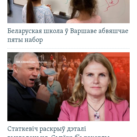
Беларуская школа ў Варшаве абвяшчае
пяты набор
Статкевіч раскрыў дэталі