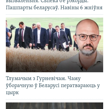
вызваленьня. Сьпёка б’е рэкорды.
Пашпарты беларусаў. Навіны 6 жніўня
Тлумачым з Гурневічам. Чаму
ўборачную ў Беларусі ператвараюць у
цырк