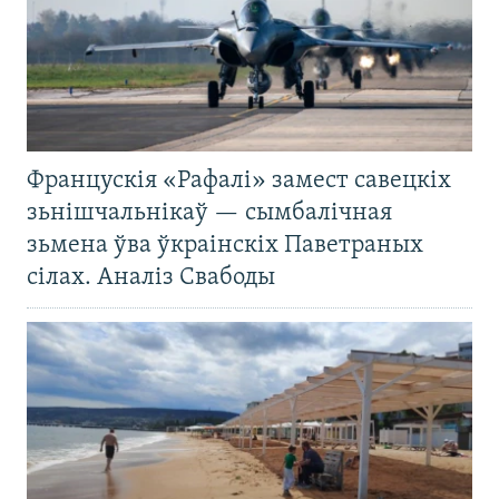
Францускія «Рафалі» замест савецкіх
зьнішчальнікаў — сымбалічная
зьмена ўва ўкраінскіх Паветраных
сілах. Аналіз Свабоды