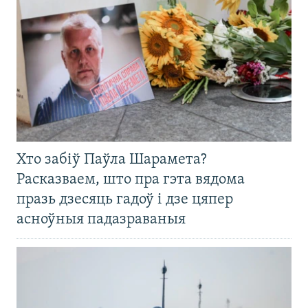
Хто забіў Паўла Шарамета?
Расказваем, што пра гэта вядома
празь дзесяць гадоў і дзе цяпер
асноўныя падазраваныя