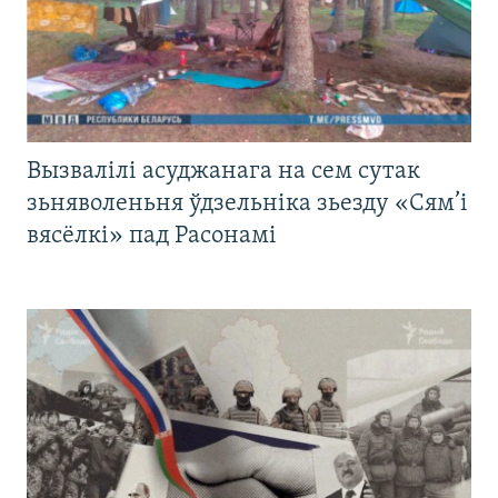
Вызвалілі асуджанага на сем сутак
зьняволеньня ўдзельніка зьезду «Сям’і
вясёлкі» пад Расонамі