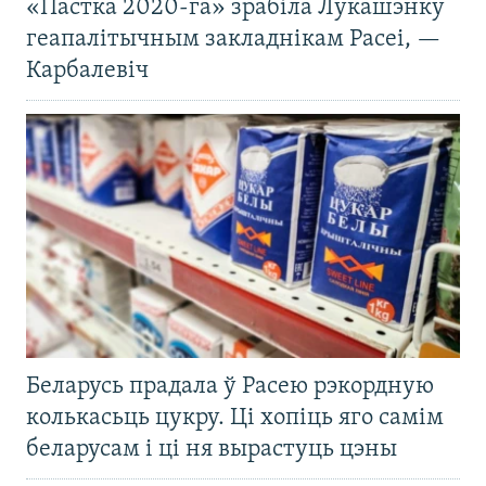
«Пастка 2020-га» зрабіла Лукашэнку
геапалітычным закладнікам Расеі, —
Карбалевіч
Беларусь прадала ў Расею рэкордную
колькасьць цукру. Ці хопіць яго самім
беларусам і ці ня вырастуць цэны