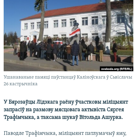
КУЛЬТУРА
МОВА
КАЛЯНДАР
НА ХВАЛЯХ СВАБОДЫ
Ушанаваньне памяці паўстанцаў Каліноўскага ў Сьвіслачы
26 кастрычніка
У Бярозаўцы Лідзкага раёну ўчастковы міліцыянт
запрасіў на размову мясцовага актывіста Сяргея
Трафімчыка, а таксама шукаў Вітольда Ашурка.
Паводле Трафімчыка, міліцыянт патлумачыў яму,