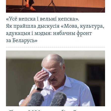
«Усё кепска і вельмі кепска».
Як прайшла дыскусія «Мова, культура,
адукацыя і мэдыя: нябачны фронт
за Беларусь»