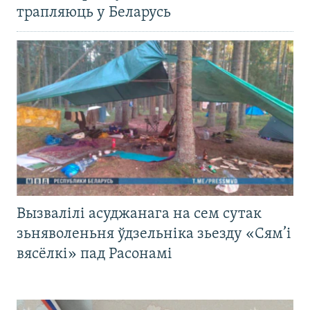
трапляюць у Беларусь
Вызвалілі асуджанага на сем сутак
зьняволеньня ўдзельніка зьезду «Сям’і
вясёлкі» пад Расонамі