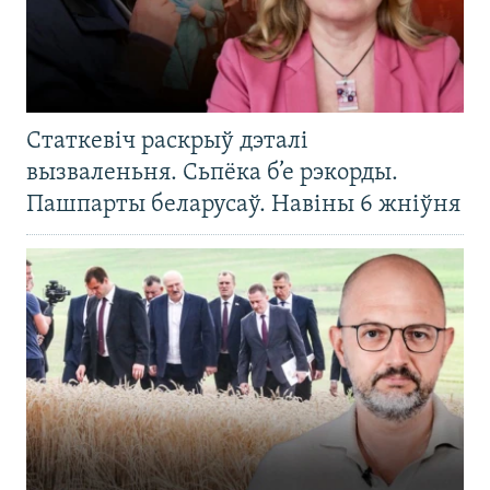
Статкевіч раскрыў дэталі
вызваленьня. Сьпёка б’е рэкорды.
Пашпарты беларусаў. Навіны 6 жніўня