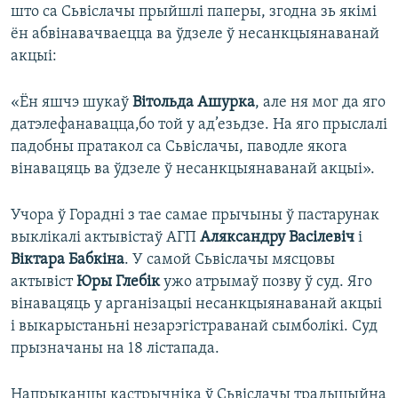
што са Сьвіслачы прыйшлі паперы, згодна зь якімі
ён абвінавачваецца ва ўдзеле ў несанкцыянаванай
акцыі:
«Ён яшчэ шукаў
Вітольда Ашурка
, але ня мог да яго
датэлефанавацца,бо той у ад’езьдзе. На яго прыслалі
падобны пратакол са Сьвіслачы, паводле якога
вінавацяць ва ўдзеле ў несанкцыянаванай акцыі».
Учора ў Горадні з тае самае прычыны ў пастарунак
выклікалі актывістаў АГП
Аляксандру Васілевіч
і
Віктара Бабкіна
. У самой Сьвіслачы мясцовы
актывіст
Юры Глебік
ужо атрымаў позву ў суд. Яго
вінавацяць у арганізацыі несанкцыянаванай акцыі
і выкарыстаньні незарэгістраванай сымболікі. Суд
прызначаны на 18 лістапада.
Напрыканцы кастрычніка ў Сьвіслачы традыцыйна