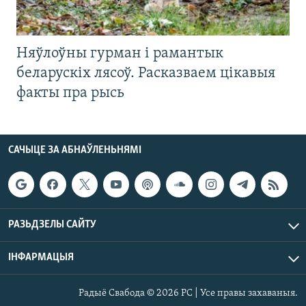
Няўлоўны гурман і рамантык
беларускіх лясоў. Расказваем цікавыя
факты пра рысь
САЧЫЦЕ ЗА АБНАЎЛЕНЬНЯМІ
РАЗЬДЗЕЛЫ САЙТУ
ІНФАРМАЦЫЯ
Радыё Свабода © 2026 РС | Усе правы захаваныя.