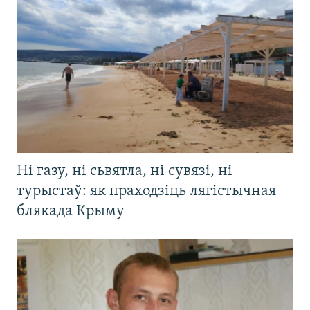
Ні газу, ні сьвятла, ні сувязі, ні
турыстаў: як праходзіць лягістычная
блякада Крыму