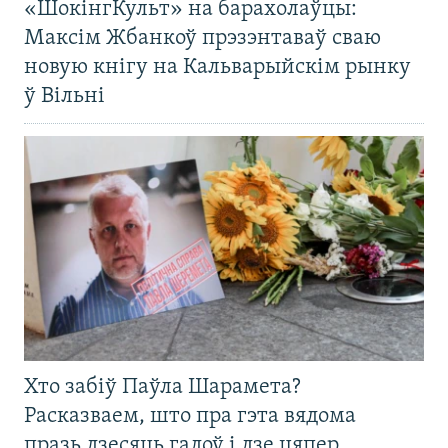
«ШокінгКульт» на барахолаўцы:
Максім Жбанкоў прэзэнтаваў сваю
новую кнігу на Кальварыйскім рынку
ў Вільні
Хто забіў Паўла Шарамета?
Расказваем, што пра гэта вядома
празь дзесяць гадоў і дзе цяпер