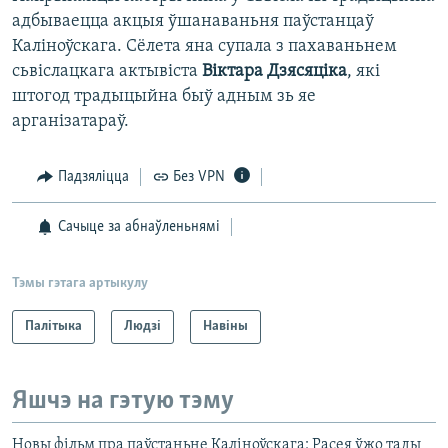
адбываецца акцыя ўшанаваньня паўстанцаў
Каліноўскага. Сёлета яна супала з пахаваньнем
сьвіслацкага актывіста
Віктара Дзясяціка
, які
штогод традыцыйна быў адным зь яе
арганізатараў.
Падзяліцца
Без VPN
Сачыце за абнаўленьнямі
Тэмы гэтага артыкулу
Палітыка
Людзі
Навіны
Яшчэ на гэтую тэму
Новы фільм пра паўстаньне Каліноўскага: Расея ўжо тады