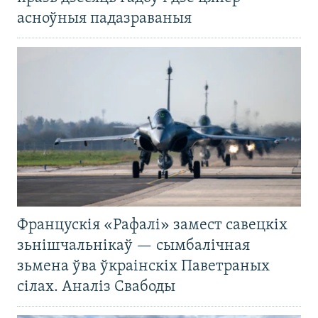
асноўныя падазраваныя
Францускія «Рафалі» замест савецкіх
зьнішчальнікаў — сымбалічная
зьмена ўва ўкраінскіх Паветраных
сілах. Аналіз Свабоды