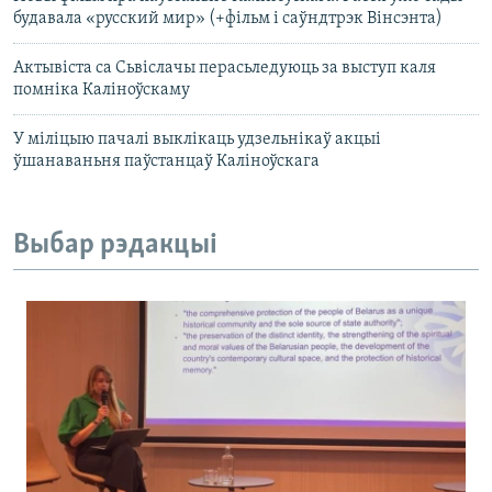
будавала «русский мир» (+фільм і саўндтрэк Вінсэнта)
Актывіста са Сьвіслачы перасьледуюць за выступ каля
помніка Каліноўскаму
У міліцыю пачалі выклікаць удзельнікаў акцыі
ўшанаваньня паўстанцаў Каліноўскага
Выбар рэдакцыі