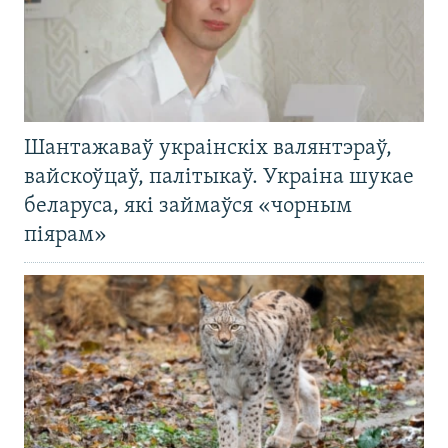
Шантажаваў украінскіх валянтэраў,
вайскоўцаў, палітыкаў. Украіна шукае
беларуса, які займаўся «чорным
піярам»