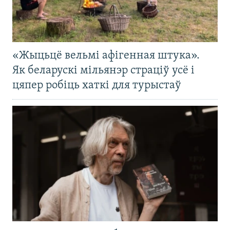
«Жыцьцё вельмі афігенная штука».
Як беларускі мільянэр страціў усё і
цяпер робіць хаткі для турыстаў