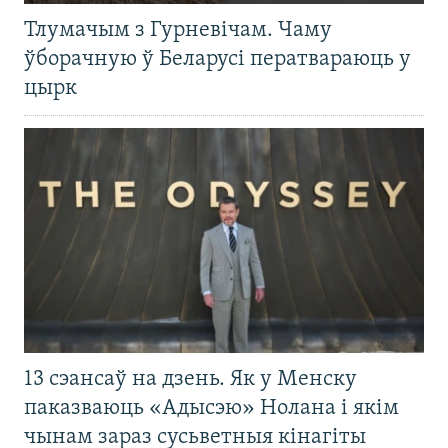
Тлумачым з Гурневічам. Чаму
ўборачную ў Беларусі ператвараюць у
цырк
13 сэансаў на дзень. Як у Менску
паказваюць «Адысэю» Нолана і якім
чынам зараз сусьветныя кінагіты