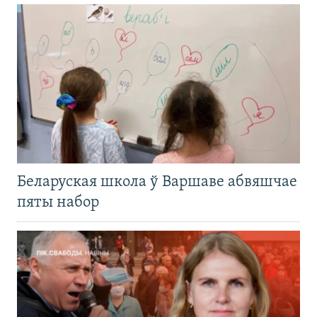
Беларуская школа ў Варшаве абвяшчае
пяты набор