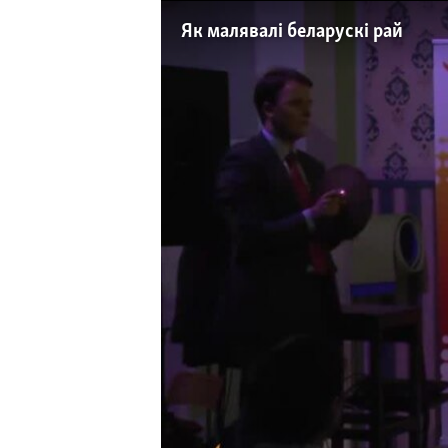
КАЛЯНДАР
НА ХВАЛЯХ СВАБОДЫ
Як малявалі беларускі рай