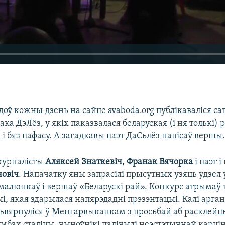
доў кожны дзень на сайце svaboda.org публікаваліся 
ка ДэЛёз, у якіх паказвалася беларуская (і ня толькі) 
 і бяз пафасу. А загадкавы паэт ДаСьлёз напісаў вершы
журналісты
Аляксей Знаткевіч, Франак Вячорка
і паэт 
овіч
. Напачатку яны запрасілі прысутных узяць удзел 
алюнкаў і вершаў «Беларускі рай». Конкурс атрымаў 
ыі, якая здарылася напярэдадні прэзэнтацыі. Калі арга
зьвярнуліся ў Менгарвыканкам з просьбай аб расклейц
мбах сталіцы, чыноўнікі палічылі неэстэтычнай карцін