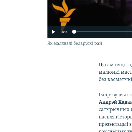
0:00
Як малявалі беларускі рай
Цягам пяці га
малюнкі маста
без касмэтыкі
Імпрэзу вялі 
Андрэй Хадан
сатырычных м
пасьля гістор
прэзэнтацыі 
рэклямных ту