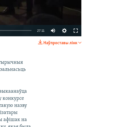
27:11
Наўпроставы лінк
EMBED
SHARE
сатырычныя
рэальнасьць
.
і выкаанаўца
у конкурсе
такую назву
нізатары
ы афішак на
ку, якая была