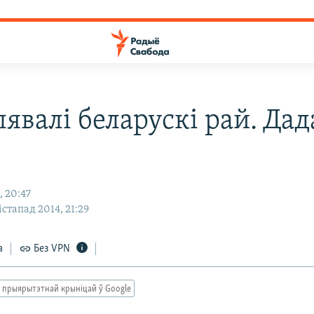
явалі беларускі рай. Дад
, 20:47
істапад 2014, 21:29
а
Без VPN
 прыярытэтнай крыніцай ў Google