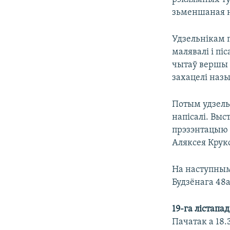
зьменшаная н
Удзельнікам 
малявалі і пі
чытаў вершы 
захацелі назы
Потым удзель
напісалі. Выс
прэзэнтацыю д
Аляксея Крук
На наступным
Будзёнага 48а
19-га лістапа
Пачатак а 18.