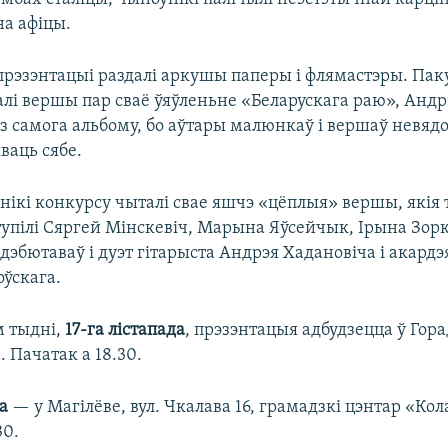
а афіцы.
прэзэнтацыі раздалі аркушы паперы і флямастэры. Пак
салі вершы пар сваё ўяўленьне «Беларускага раю», Анд
з самога альбому, бо аўтары малюнкаў і вершаў невяд
ваць сябе.
нікі конкурсу чыталі свае яшчэ «цёплыя» вершы, якія 
тупілі Сяргей Мінскевіч, Марына Яўсейчык, Ірына Зорк
эбютаваў і дуэт гітарыста Андрэя Хадановіча і акардэ
оўскага.
 тыдні,
17-га лістапада
, прэзэнтацыя адбудзецца ў Горад
. Пачатак а 18.30.
да
— у Магілёве, вул. Чкалава 16, грамадзкі цэнтар «Кол
30.