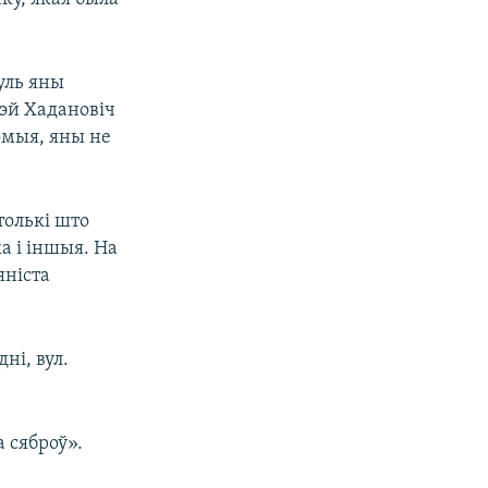
уль яны
рэй Хадановіч
омыя, яны не
толькі што
а і іншыя. На
яніста
ні, вул.
а сяброў».