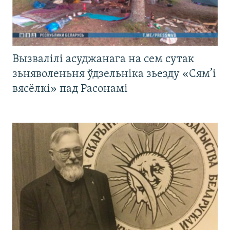
Вызвалілі асуджанага на сем сутак
зьняволеньня ўдзельніка зьезду «Сям’і
вясёлкі» пад Расонамі