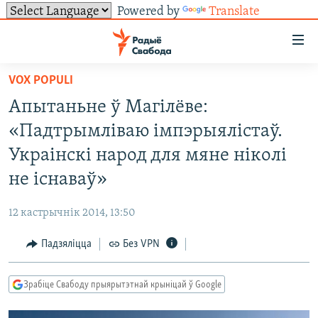
Powered by
Translate
Лінкі
ўнівэрсальнага
доступу
VOX POPULI
НАВІНЫ
Перайсьці
Апытаньне ў Магілёве:
да
ТОЛЬКІ НА СВАБОДЗЕ
УСЕ НАВІНЫ
«Падтрымліваю імпэрыялістаў.
галоўнага
СУВЯЗЬ
ВІДЭА І ФОТА
ТЭСТЫ
зьместу
Украінскі народ для мяне ніколі
Перайсьці
ПАДПІСАЦЦА
ЛЮДЗІ
БЛОГІ
АБЫСЬЦІ БЛЯКАВАНЬНЕ
не існаваў»
да
ПАЛІТЫКА
ГІСТОРЫЯ НА СВАБОДЗЕ
ПАДЗЯЛІЦЦА ІНФАРМАЦЫЯЙ
RSS
галоўнай
САЧЫЦЕ ЗА АБНАЎЛЕНЬНЯМІ
12 кастрычнік 2014, 13:50
навігацыі
ЭКАНОМІКА
ПАДКАСТЫ
ПАДКАСТЫ
Перайсьці
Падзяліцца
Без VPN
ВАЙНА
КНІГІ
FACEBOOK
да
БЕЛАРУСЫ НА ВАЙНЕ
АЎДЫЁКНІГІ
TWITTER
пошуку
Зрабіце Свабоду прыярытэтнай крыніцай ў Google
ПАЛІТВЯЗЬНІ
PREMIUM
Усе сайты РС/РСЭ