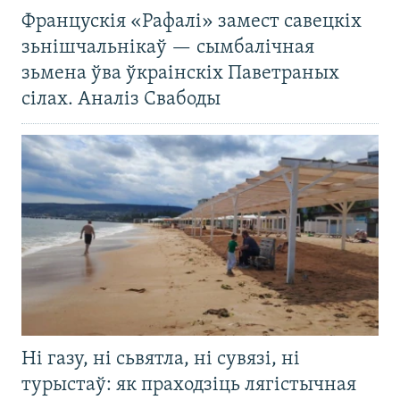
Францускія «Рафалі» замест савецкіх
зьнішчальнікаў — сымбалічная
зьмена ўва ўкраінскіх Паветраных
сілах. Аналіз Свабоды
Ні газу, ні сьвятла, ні сувязі, ні
турыстаў: як праходзіць лягістычная