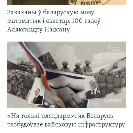
Закаханы ў беларускую мову
матэматык і сьвятар. 100 гадоў
Аляксандру Надсану
«Ня толькі пляцдарм»: як Беларусь
разбудоўвае вайсковую інфраструктуру