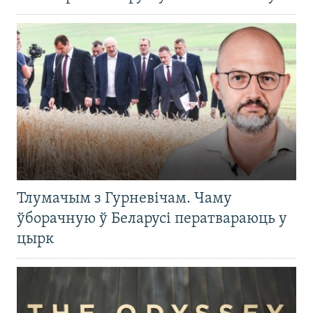
Тлумачым з Гурневічам. Чаму
ўборачную ў Беларусі ператвараюць у
цырк