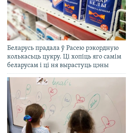
Беларусь прадала ў Расею рэкордную
колькасьць цукру. Ці хопіць яго самім
беларусам і ці ня вырастуць цэны