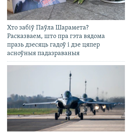
Хто забіў Паўла Шарамета?
Расказваем, што пра гэта вядома
празь дзесяць гадоў і дзе цяпер
асноўныя падазраваныя