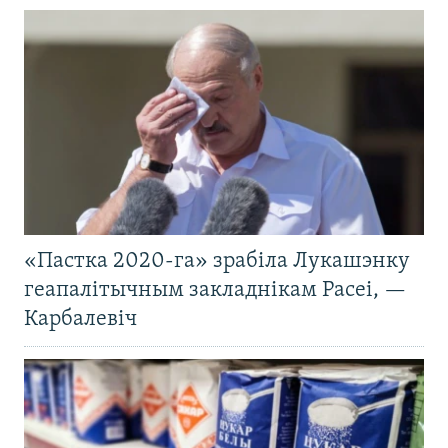
«Пастка 2020-га» зрабіла Лукашэнку
геапалітычным закладнікам Расеі, —
Карбалевіч