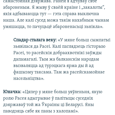
самастойная дзяржава. Раней я адчуваў сябе
абароненым. Я жыву ў сваёй краіне і „закалоты“,
якія адбываюцца тут — гэта справа выключна
наша. Але калі сусед можа такім нахабным чынам
умяшацца, то пачуцьцё абароненасьці зьнікла».
Спадар сталага веку:
«У мяне больш сымпатыі
зьявілася да Расеі. Калі паглядзець гісторыю
Расеі, то расейскія добраахвотнікі заўжды
дапамагалі. Тым жа балканскім народам
вызваляцца ад турэцкага ярма ды й ад
фашызму таксама. Там жа расейскамойнае
насельніцтва».
Юначка:
«Цяпер у мяне больш уяўленьня, якую
ролю Расея адыгрывае ў палітыцы суседніх
дзяржаваў той жа Ўкраіны ці Беларусі. Яны
паводзяць сябе як паны з халопамі».