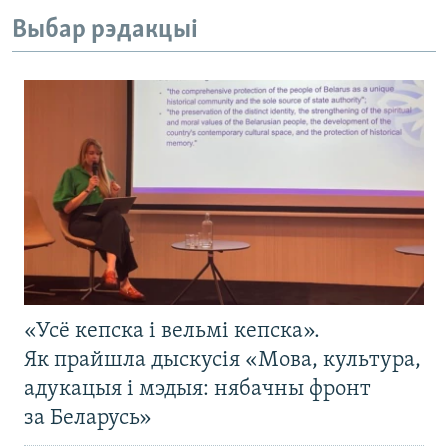
Выбар рэдакцыі
«Усё кепска і вельмі кепска».
Як прайшла дыскусія «Мова, культура,
адукацыя і мэдыя: нябачны фронт
за Беларусь»