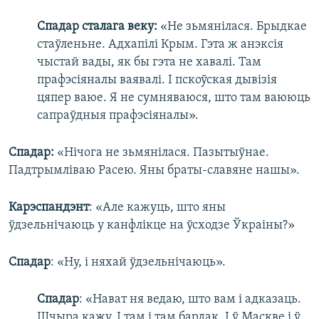
Спадар сталага веку:
«Не зьмянілася. Брыдкае
стаўленьне. Адхапілі Крым. Гэта ж анэксія
чыстай вады, як бы гэта не хавалі. Там
прафэсіяналы ваявалі. І пскоўская дывізія
цяпер ваюе. Я не сумняваюся, што там ваююць
сапраўдныя прафэсіяналы».
Спадар:
«Нічога не зьмянілася. Пазытыўнае.
Падтрымліваю Расею. Яны браты-славяне нашы».
Карэспандэнт
: «Але кажуць, што яны
ўдзельнічаюць у канфлікце на ўсходзе Ўкраіны?»
Спадар
: «Ну, і няхай ўдзельнічаюць».
Спадар
: «Нават ня ведаю, што вам і адказаць.
Шчыра кажу. І там і там бардак. І ў Маскве і ў