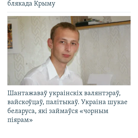
блякада Крыму
Шантажаваў украінскіх валянтэраў,
вайскоўцаў, палітыкаў. Украіна шукае
беларуса, які займаўся «чорным
піярам»