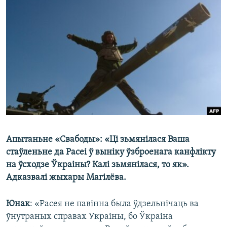
КУЛЬТУРА
МОВА
КАЛЯНДАР
НА ХВАЛЯХ СВАБОДЫ
Апытаньне «Свабоды»: «Ці зьмянілася Ваша
стаўленьне да Расеі ў выніку ўзброенага канфлікту
на ўсходзе Ўкраіны? Калі зьмянілася, то як».
Адказвалі жыхары Магілёва.
Юнак
: «Расея не павінна была ўдзельнічаць ва
ўнутраных справах Украіны, бо Ўкраіна