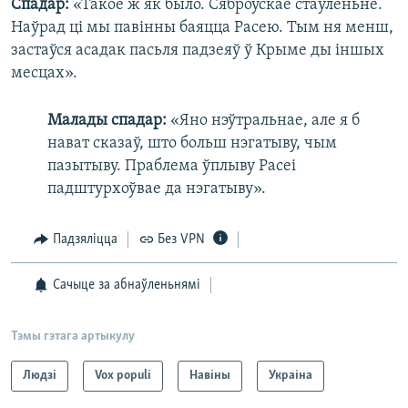
Спадар:
«Такое ж як было. Сяброўскае стаўленьне.
Наўрад ці мы павінны баяцца Расею. Тым ня менш,
застаўся асадак пасьля падзеяў ў Крыме ды іншых
месцах».
Малады спадар:
«Яно нэўтральнае, але я б
нават сказаў, што больш нэгатыву, чым
пазытыву. Праблема ўплыву Расеі
падштурхоўвае да нэгатыву».
Падзяліцца
Без VPN
Сачыце за абнаўленьнямі
Тэмы гэтага артыкулу
Людзі
Vox populi
Навіны
Украіна