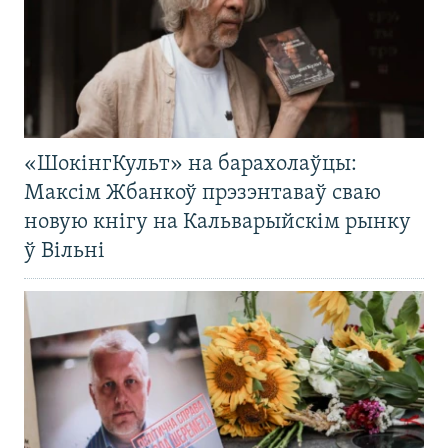
«ШокінгКульт» на барахолаўцы:
Максім Жбанкоў прэзэнтаваў сваю
новую кнігу на Кальварыйскім рынку
ў Вільні