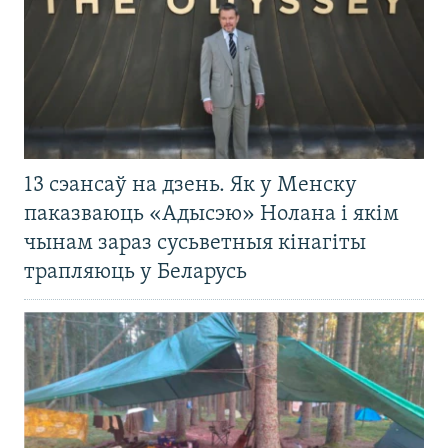
13 сэансаў на дзень. Як у Менску
паказваюць «Адысэю» Нолана і якім
чынам зараз сусьветныя кінагіты
трапляюць у Беларусь