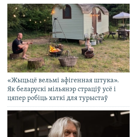
«Жыцьцё вельмі афігенная штука».
Як беларускі мільянэр страціў усё і
цяпер робіць хаткі для турыстаў