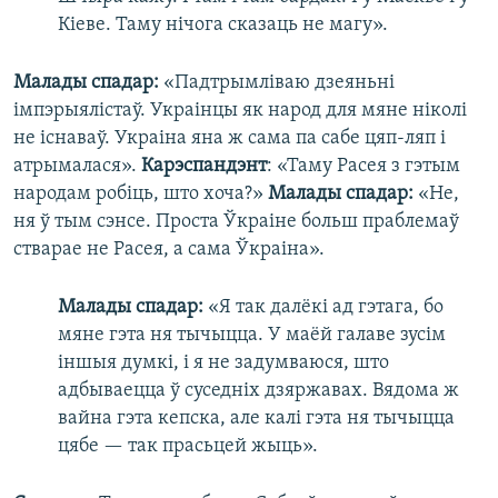
Кіеве. Таму нічога сказаць не магу».
Малады спадар:
«Падтрымліваю дзеяньні
імпэрыялістаў. Украінцы як народ для мяне ніколі
не існаваў. Украіна яна ж сама па сабе цяп-ляп і
атрымалася».
Карэспандэнт
: «Таму Расея з гэтым
народам робіць, што хоча?»
Малады спадар:
«Не,
ня ў тым сэнсе. Проста Ўкраіне больш праблемаў
стварае не Расея, а сама Ўкраіна».
Малады спадар:
«Я так далёкі ад гэтага, бо
мяне гэта ня тычыцца. У маёй галаве зусім
іншыя думкі, і я не задумваюся, што
адбываецца ў суседніх дзяржавах. Вядома ж
вайна гэта кепска, але калі гэта ня тычыцца
цябе — так прасьцей жыць».