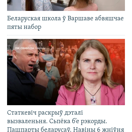
Беларуская школа ў Варшаве абвяшчае
пяты набор
Статкевіч раскрыў дэталі
вызваленьня. Сьпёка б’е рэкорды.
Пашпарты беларусаў. Навіны 6 жніўня