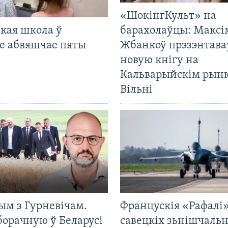
«ШокінгКульт» на
кая школа ў
барахолаўцы: Максі
е абвяшчае пяты
Жбанкоў прэзэнтава
новую кнігу на
Кальварыйскім рынк
Вільні
ым з Гурневічам.
Францускія «Рафалі»
борачную ў Беларусі
савецкіх зьнішчаль