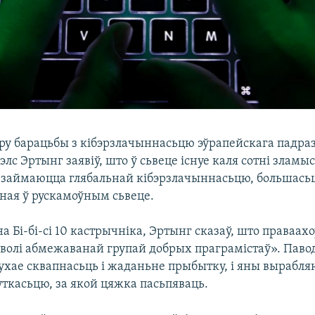
тру барацьбы з кібэрзлачыннасьцю эўрапейскага падра
элс Эртынг заявіў, што ў сьвеце існуе каля сотні зламы
я займаюцца глябальнай кібэрзлачыннасьцю, большасьц
ная ў рускамоўным сьвеце.
 Бі-бі-сі 10 кастрычніка, Эртынг сказаў, што праваах
аволі абмежаванай групай добрых праграмістаў». Павод
ухае сквапнасьць і жаданьне прыбытку, і яны вырабл
уткасьцю, за якой цяжка пасьпяваць.