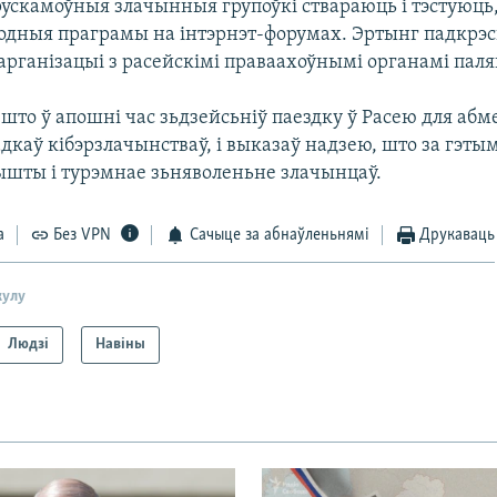
 рускамоўныя злачынныя групоўкі ствараюць і тэстуюць
дныя праграмы на інтэрнэт-форумах. Эртынг падкрэсь
 арганізацыі з расейскімі праваахоўнымі органамі пал
 што ў апошні час зьдзейсьніў паездку ў Расею для аб
каў кібэрзлачынстваў, і выказаў надзею, што за гэтым
ышты і турэмнае зьняволеньне злачынцаў.
а
Без VPN
Сачыце за абнаўленьнямі
Друкаваць
кулу
Людзі
Навіны