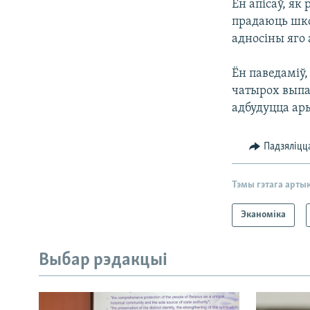
Ён апісаў, як
прадаюць шко
адносіны яго
Ён паведаміў,
чатырох выпад
адбудуцца ар
Падзяліцц
Тэмы гэтага арты
Эканоміка
Выбар рэдакцыі