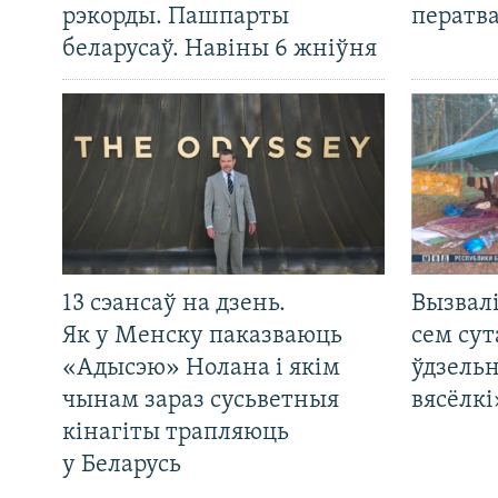
рэкорды. Пашпарты
ператв
беларусаў. Навіны 6 жніўня
13 сэансаў на дзень.
Вызвалі
Як у Менску паказваюць
сем сут
«Адысэю» Нолана і якім
ўдзельн
чынам зараз сусьветныя
вясёлкі
кінагіты трапляюць
у Беларусь