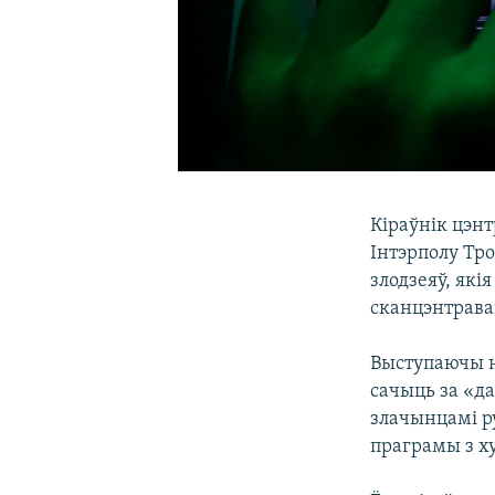
Кіраўнік цэн
Інтэрполу Тро
злодзеяў, які
сканцэнтрава
Выступаючы на
сачыць за «д
злачынцамі р
праграмы з х