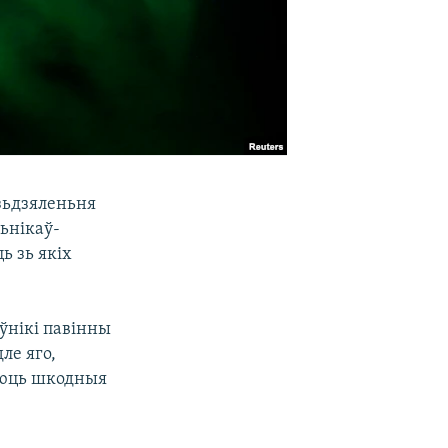
зьдзяленьня
сьнікаў-
ь зь якіх
оўнікі павінны
ле яго,
яюць шкодныя