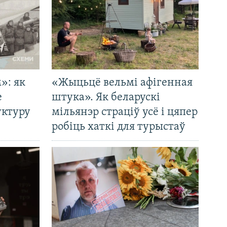
»: як
«Жыцьцё вельмі афігенная
е
штука». Як беларускі
уктуру
мільянэр страціў усё і цяпер
робіць хаткі для турыстаў