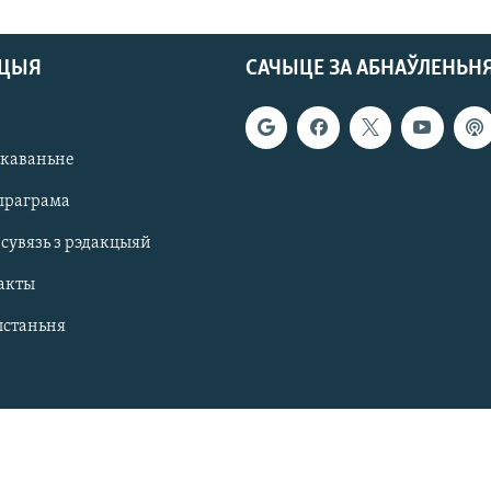
АЦЫЯ
САЧЫЦЕ ЗА АБНАЎЛЕНЬН
якаваньне
праграма
 сувязь з рэдакцыяй
акты
ыстаньня