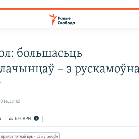
ол: большасьць
злачынцаў – з рускамоўн
у
014, 19:43
а
Без VPN
 прыярытэтнай крыніцай ў Google