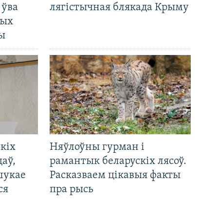
 ўва
лягістычная блякада Крыму
ных
ды
кіх
Няўлоўны гурман і
цаў,
рамантык беларускіх лясоў.
шукае
Расказваем цікавыя факты
ся
пра рысь