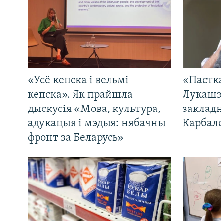
«Усё кепска і вельмі
«Пастка
кепска». Як прайшла
Лукашэ
дыскусія «Мова, культура,
закладн
адукацыя і мэдыя: нябачны
Карбал
фронт за Беларусь»