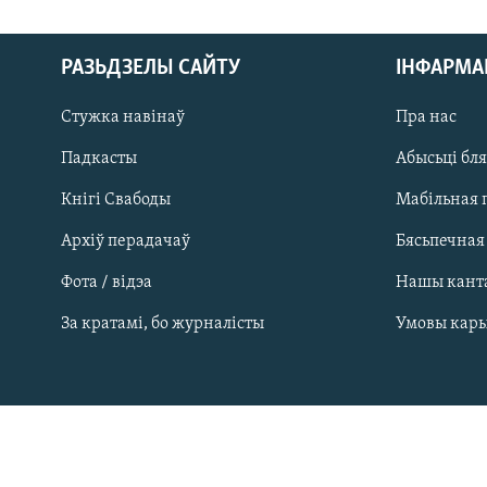
РАЗЬДЗЕЛЫ САЙТУ
ІНФАРМ
Стужка навінаў
Пра нас
Падкасты
Абысьці бл
Кнігі Свабоды
Мабільная 
Архіў перадачаў
Бясьпечная
Фота / відэа
Нашы кант
САЧЫЦЕ ЗА АБНАЎЛЕНЬНЯМІ
За кратамі, бо журналісты
Умовы кар
Усе сайты РС/РСЭ