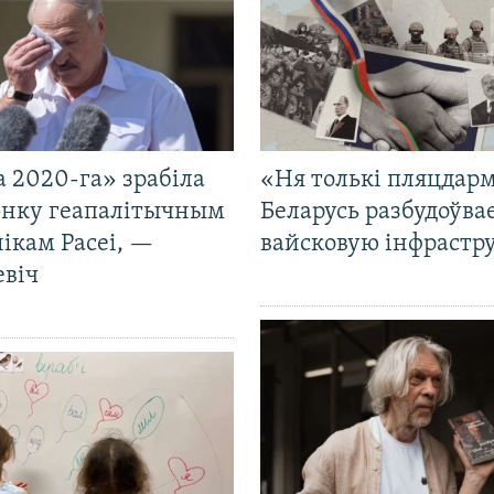
 2020-га» зрабіла
«Ня толькі пляцдарм
нку геапалітычным
Беларусь разбудоўва
ікам Расеі, —
вайсковую інфрастр
евіч