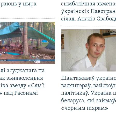
араюць у цырк
сымбалічная зьмена
ўкраінскіх Паветра
сілах. Аналіз Свабо
лі асуджанага на
ак зьняволеньня
Шантажаваў украінс
іка зьезду «Сям’і
валянтэраў, вайскоў
» пад Расонамі
палітыкаў. Украіна 
беларуса, які займаў
«чорным піярам»