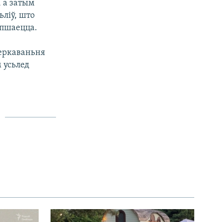
, а затым
ліў, што
япшаецца.
меркаваньня
 усьлед