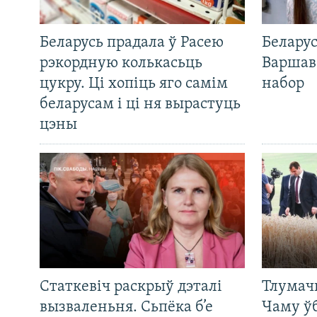
Беларусь прадала ў Расею
Беларус
рэкордную колькасьць
Варшав
цукру. Ці хопіць яго самім
набор
беларусам і ці ня вырастуць
цэны
Статкевіч раскрыў дэталі
Тлумач
вызваленьня. Сьпёка б’е
Чаму ў