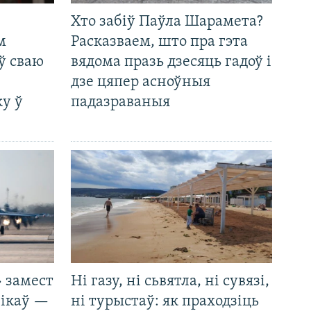
Хто забіў Паўла Шарамета?
м
Расказваем, што пра гэта
ў сваю
вядома празь дзесяць гадоў і
дзе цяпер асноўныя
у ў
падазраваныя
 замест
Ні газу, ні сьвятла, ні сувязі,
нікаў —
ні турыстаў: як праходзіць