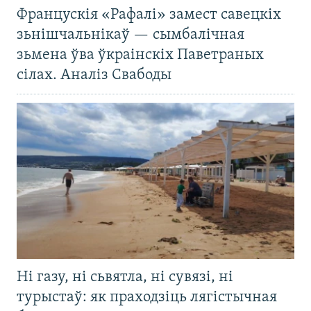
Францускія «Рафалі» замест савецкіх
зьнішчальнікаў — сымбалічная
зьмена ўва ўкраінскіх Паветраных
сілах. Аналіз Свабоды
Ні газу, ні сьвятла, ні сувязі, ні
турыстаў: як праходзіць лягістычная