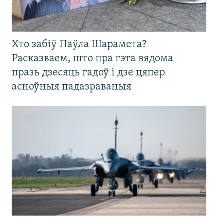
Хто забіў Паўла Шарамета?
Расказваем, што пра гэта вядома
празь дзесяць гадоў і дзе цяпер
асноўныя падазраваныя