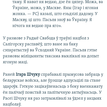
таму. Я нават ня ведаю, дзе ён цяпер. Можа, ва
Ўкраіне, можа, у Маскве. Яны (Ігар і ягоная
жонка. — РС) казалі, што езьдзілі дадому. У
Маскву, ці што. Пасьля зноў ва Ўкраіну. Я
нічога ня ведаю пра яго».
У размове з Радыё Свабода ў траўні нацбол з
Салігорску распавёў, што ваюе на баку
сэпаратыстаў ва Ўсходняй Украіне. Пасьля гэтае
размовы міліцыянты таксама выклікалі на допыт
ягоную маці.
Раней
Ігара Шчуку
спрабавалі прымусова забраць у
беларускае войска, але ўрэшце адпусьцілі па стане
здароўя. Гэткую зацікаўленасьць з боку ваенкамату
ён палічыў помстай за палітычную актыўнасьць. У
Расеі Шчуку ня раз затрымлівалі за ўдзел у акцыях
нацболаў.