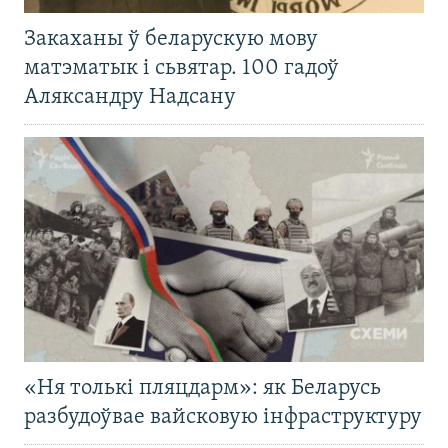
Закаханы ў беларускую мову
матэматык і сьвятар. 100 гадоў
Аляксандру Надсану
«Ня толькі пляцдарм»: як Беларусь
разбудоўвае вайсковую інфраструктуру