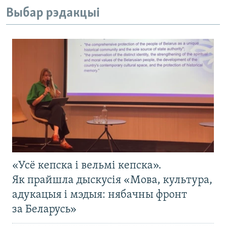
Выбар рэдакцыі
«Усё кепска і вельмі кепска».
Як прайшла дыскусія «Мова, культура,
адукацыя і мэдыя: нябачны фронт
за Беларусь»