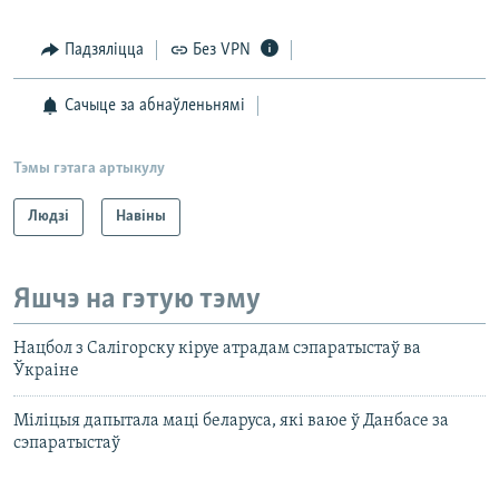
Падзяліцца
Без VPN
Сачыце за абнаўленьнямі
Тэмы гэтага артыкулу
Людзі
Навіны
Яшчэ на гэтую тэму
Нацбол з Салігорску кіруе атрадам сэпаратыстаў ва
Ўкраіне
Міліцыя дапытала маці беларуса, які ваюе ў Данбасе за
сэпаратыстаў