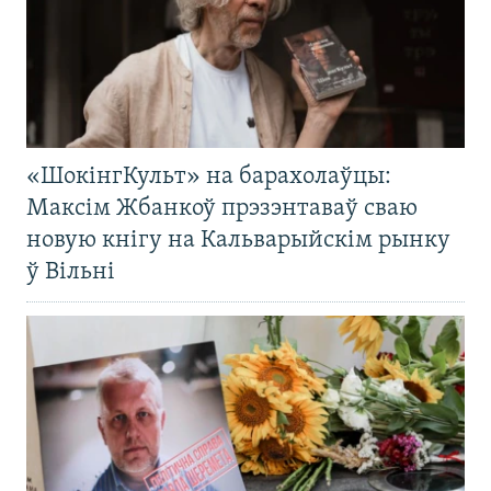
«ШокінгКульт» на барахолаўцы:
Максім Жбанкоў прэзэнтаваў сваю
новую кнігу на Кальварыйскім рынку
ў Вільні