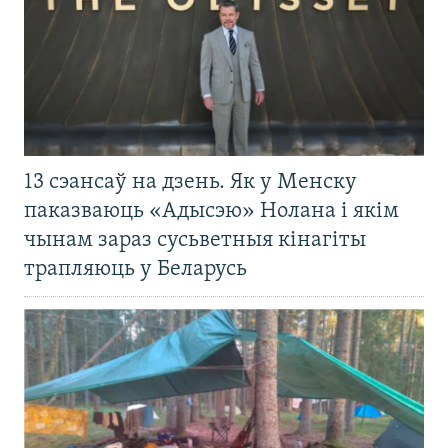
13 сэансаў на дзень. Як у Менску
паказваюць «Адысэю» Нолана і якім
чынам зараз сусьветныя кінагіты
трапляюць у Беларусь