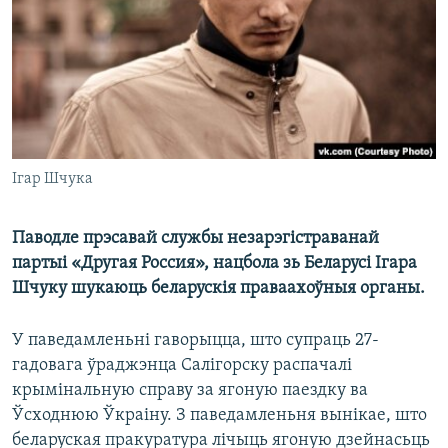
КУЛЬТУРА
МОВА
КАЛЯНДАР
НА ХВАЛЯХ СВАБОДЫ
Ігар Шчука
Паводле прэсавай службы незарэгістраванай
партыі «Другая Россия», нацбола зь Беларусі Ігара
Шчуку шукаюць беларускія праваахоўныя органы.
У паведамленьні гаворыцца, што супраць 27-
гадовага ўраджэнца Салігорску распачалі
крымінальную справу за ягоную паездку ва
Ўсходнюю Ўкраіну. З паведамленьня вынікае, што
беларуская пракуратура лічыць ягоную дзейнасьць