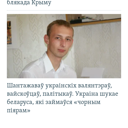
блякада Крыму
Шантажаваў украінскіх валянтэраў,
вайскоўцаў, палітыкаў. Украіна шукае
беларуса, які займаўся «чорным
піярам»