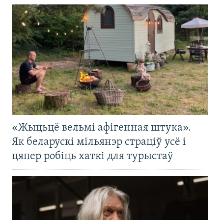
«Жыцьцё вельмі афігенная штука».
Як беларускі мільянэр страціў усё і
цяпер робіць хаткі для турыстаў