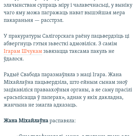
злачынствам супраць міру і чалавечнасьці, у выніку
чаго яму можа пагражаць нават вышэйшая мера
пакараньня — расстрэл.
У пракуратуры Салігорскага раёну пацьвердзіць ці
абвергнуць гэтыя зьвесткі адмовіліся. З самім
Ігарам Шчукам
зьвязацца таксама пакуль не
ўдалося.
Радыё Свабода паразмаўляла з маці Ігара. Жана
Міхайлаўна пацьвердзіла, што ейным сынам зноў
зацікавіліся праваахоўныя органы, а яе саму прасілі
«расьпісацца ў паперах», аднак у якіх дакладна,
жанчына не змагла адказаць.
Жана Міхайлаўна
распавяла: