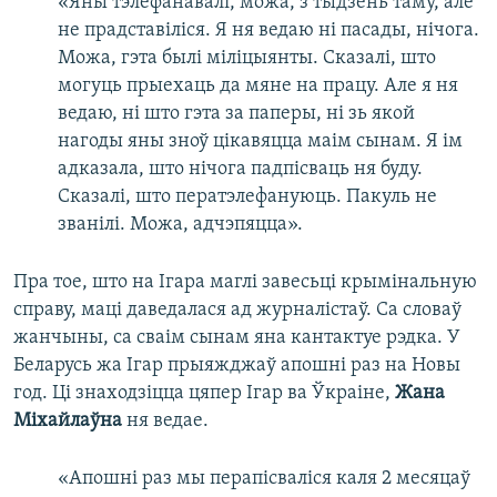
«Яны тэлефанавалі, можа, з тыдзень таму, але
не прадставіліся. Я ня ведаю ні пасады, нічога.
Можа, гэта былі міліцыянты. Сказалі, што
могуць прыехаць да мяне на працу. Але я ня
ведаю, ні што гэта за паперы, ні зь якой
нагоды яны зноў цікавяцца маім сынам. Я ім
адказала, што нічога падпісваць ня буду.
Сказалі, што ператэлефануюць. Пакуль не
званілі. Можа, адчэпяцца».
Пра тое, што на Ігара маглі завесьці крымінальную
справу, маці даведалася ад журналістаў. Са словаў
жанчыны, са сваім сынам яна кантактуе рэдка. У
Беларусь жа Ігар прыяжджаў апошні раз на Новы
год. Ці знаходзіцца цяпер Ігар ва Ўкраіне,
Жана
Міхайлаўна
ня ведае.
«Апошні раз мы перапісваліся каля 2 месяцаў