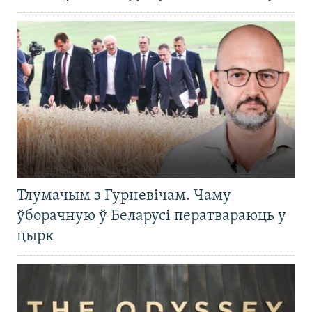
Тлумачым з Гурневічам. Чаму
ўборачную ў Беларусі ператвараюць у
цырк