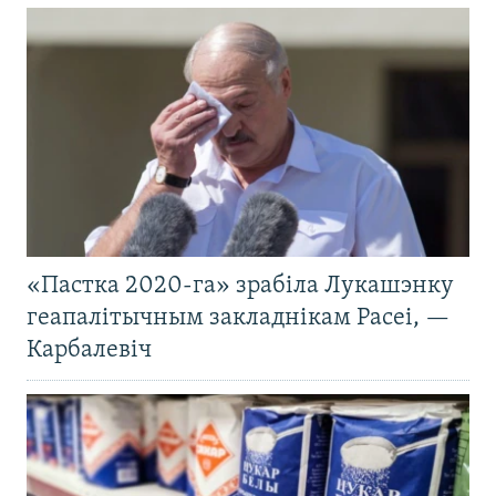
«Пастка 2020-га» зрабіла Лукашэнку
геапалітычным закладнікам Расеі, —
Карбалевіч