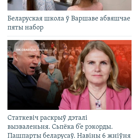
Беларуская школа ў Варшаве абвяшчае
пяты набор
Статкевіч раскрыў дэталі
вызваленьня. Сьпёка б’е рэкорды.
Пашпарты беларусаў. Навіны 6 жніўня