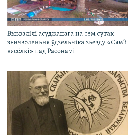
Вызвалілі асуджанага на сем сутак
зьняволеньня ўдзельніка зьезду «Сям’і
вясёлкі» пад Расонамі