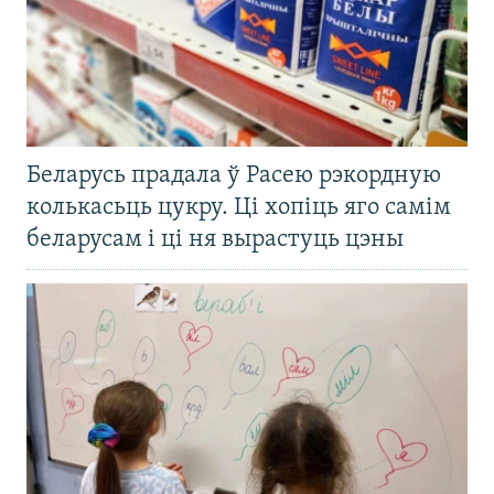
Беларусь прадала ў Расею рэкордную
колькасьць цукру. Ці хопіць яго самім
беларусам і ці ня вырастуць цэны