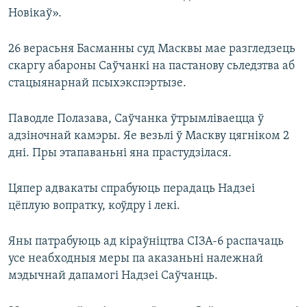
Новікаў».
26 верасьня Басманны суд Масквы мае разгледзець
скаргу абароны Саўчанкі на пастанову сьледзтва аб
стацыянарнай псыхэкспэртызе.
Паводле Полазава, Саўчанка ўтрымліваецца ў
адзіночнай камэры. Яе везьлі ў Маскву цягніком 2
дні. Пры этапаваньні яна прастудзілася.
Цяпер адвакаты спрабуюць перадаць Надзеі
цёплую вопратку, коўдру і лекі.
Яны патрабуюць ад кіраўніцтва СІЗА-6 распачаць
усе неабходныя меры па аказаньні належнай
мэдычнай дапамогі Надзеі Саўчанць.