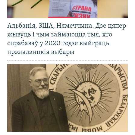
Альбанія, ЗША, Нямеччына. Дзе цяпер
жывуць і чым займаюцца тыя, хто
спрабаваў у 2020 годзе выйграць
прэзыдэнцкія выбары