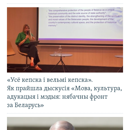
«Усё кепска і вельмі кепска».
Як прайшла дыскусія «Мова, культура,
адукацыя і мэдыя: нябачны фронт
за Беларусь»