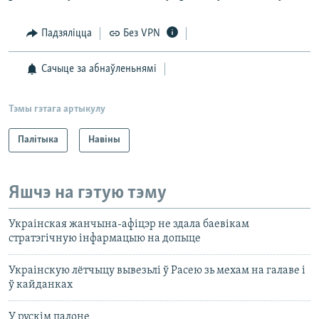
Падзяліцца
Без VPN
Сачыце за абнаўленьнямі
Тэмы гэтага артыкулу
Палітыка
Навіны
Яшчэ на гэтую тэму
Украінская жанчына-афіцэр не здала баевікам
стратэгічную інфармацыю на допыце
Украінскую лётчыцу вывезьлі ў Расею зь мехам на галаве і
ў кайданках
У рускім палоне