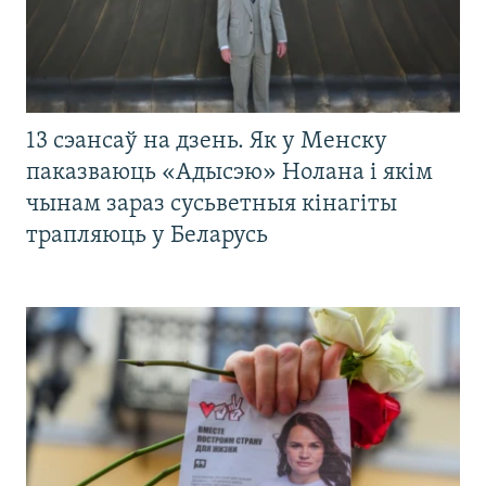
13 сэансаў на дзень. Як у Менску
паказваюць «Адысэю» Нолана і якім
чынам зараз сусьветныя кінагіты
трапляюць у Беларусь