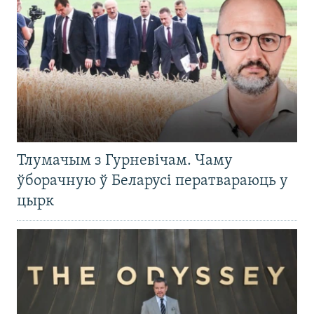
Тлумачым з Гурневічам. Чаму
ўборачную ў Беларусі ператвараюць у
цырк