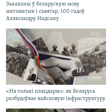
Закаханы ў беларускую мову
матэматык і сьвятар. 100 гадоў
Аляксандру Надсану
«Ня толькі пляцдарм»: як Беларусь
разбудоўвае вайсковую інфраструктуру