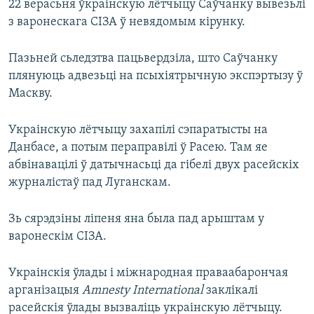
22 верасьня ўкраінскую лётчыцу Саўчанку вывезьлі
з варонескага СІЗА ў невядомым кірунку.
Пазьней сьледзтва пацьвердзіла, што Саўчанку
плянуюць адвезьці на псыхіятрычную экспэртызу ў
Маскву.
Украінскую лётчыцу захапілі сэпаратысты на
Данбасе, а потым пераправілі ў Расею. Там яе
абвінавацілі ў датычнасьці да гібелі двух расейскіх
журналістаў пад Луганскам.
Зь сярэдзіны ліпеня яна была пад арыштам у
варонескім СІЗА.
Украінскія ўлады і міжнародная праваабарончая
арганізацыя
Amnesty International
заклікалі
расейскія ўлады вызваліць украінскую лётчыцу.