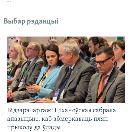
Выбар рэдакцыі
Відэарэпартаж: Ціханоўская сабрала
апазыцыю, каб абмеркаваць плян
прыходу да ўлады