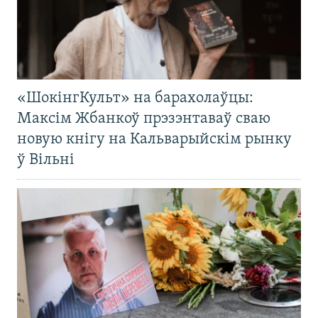
«ШокінгКульт» на барахолаўцы:
Максім Жбанкоў прэзэнтаваў сваю
новую кнігу на Кальварыйскім рынку
ў Вільні