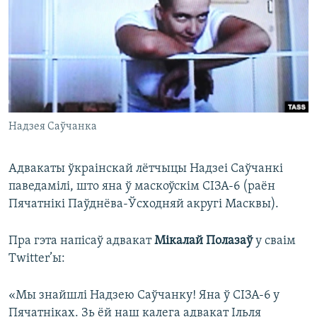
КУЛЬТУРА
МОВА
КАЛЯНДАР
НА ХВАЛЯХ СВАБОДЫ
Надзея Саўчанка
Адвакаты ўкраінскай лётчыцы Надзеі Саўчанкі
паведамілі, што яна ў маскоўскім СІЗА-6 (раён
Пячатнікі Паўднёва-Ўсходняй акругі Масквы).
Пра гэта напісаў адвакат
Мікалай Полазаў
у сваім
Twitter’ы:
«Мы знайшлі Надзею Саўчанку! Яна ў СІЗА-6 у
Пячатніках. Зь ёй наш калега адвакат Ільля