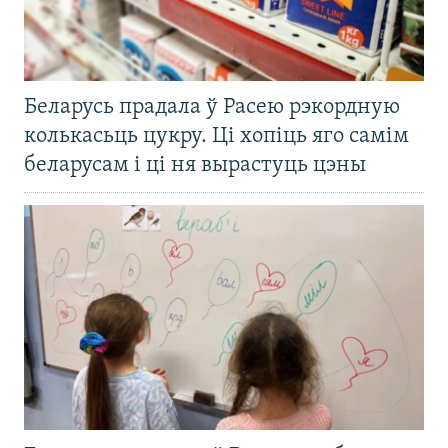
Беларусь прадала ў Расею рэкордную
колькасьць цукру. Ці хопіць яго самім
беларусам і ці ня вырастуць цэны