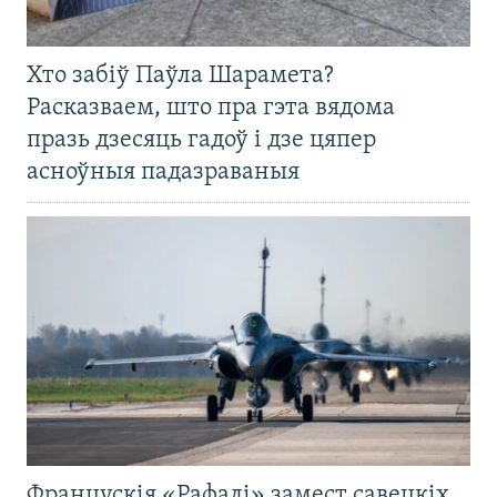
Хто забіў Паўла Шарамета?
Расказваем, што пра гэта вядома
празь дзесяць гадоў і дзе цяпер
асноўныя падазраваныя
Францускія «Рафалі» замест савецкіх