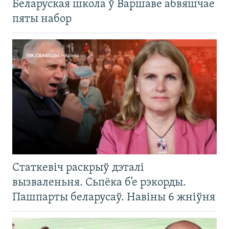
Беларуская школа ў Варшаве абвяшчае
пяты набор
Статкевіч раскрыў дэталі
вызваленьня. Сьпёка б’е рэкорды.
Пашпарты беларусаў. Навіны 6 жніўня