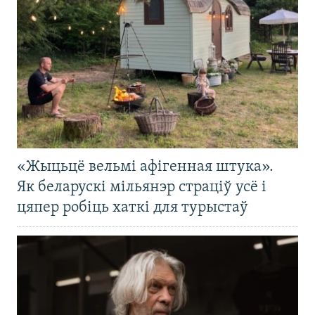
«Жыцьцё вельмі афігенная штука».
Як беларускі мільянэр страціў усё і
цяпер робіць хаткі для турыстаў