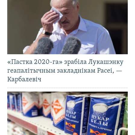
«Пастка 2020-га» зрабіла Лукашэнку
геапалітычным закладнікам Расеі, —
Карбалевіч