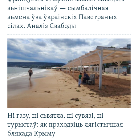
зьнішчальнікаў — сымбалічная
зьмена ўва ўкраінскіх Паветраных
сілах. Аналіз Свабоды
Ні газу, ні сьвятла, ні сувязі, ні
турыстаў: як праходзіць лягістычная
блякада Крыму