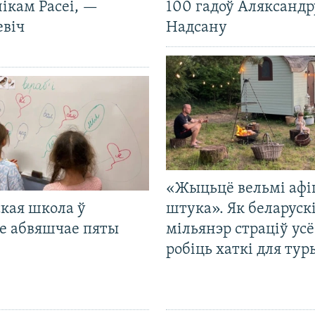
ікам Расеі, —
100 гадоў Аляксандр
евіч
Надсану
«Жыцьцё вельмі афі
кая школа ў
штука». Як беларуск
е абвяшчае пяты
мільянэр страціў усё
робіць хаткі для тур