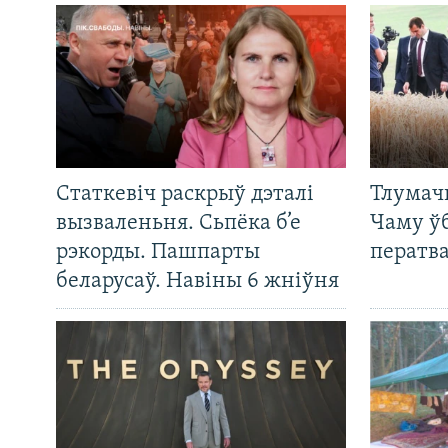
Статкевіч раскрыў дэталі
Тлумач
вызваленьня. Сьпёка б’е
Чаму ў
рэкорды. Пашпарты
ператв
беларусаў. Навіны 6 жніўня