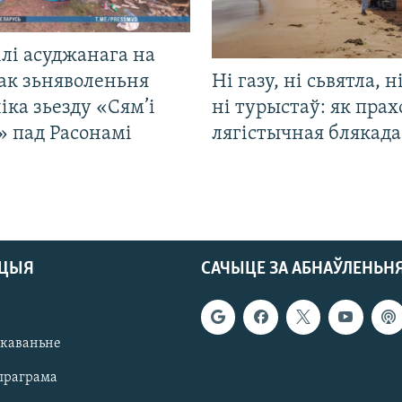
лі асуджанага на
ак зьняволеньня
Ні газу, ні сьвятла, н
іка зьезду «Сям’і
ні турыстаў: як прах
» пад Расонамі
лягістычная блякад
АЦЫЯ
САЧЫЦЕ ЗА АБНАЎЛЕНЬН
якаваньне
праграма