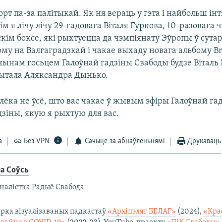
порт па-за палітыкай. Як ня вераць у гэта і найбольш і
ім я лічу лічу 29-гадовага Віталя Гуркова, 10-разовага 
скім боксе, які рыхтуецца да чэмпіянату Эўропы ў сута
му на Валгаградзкай і чакае выхаду новага альбому Br
м чынам госьцем Галоўнай гадзіны Свабоды будзе Віталь 
пытала Аляксандра Дынько.
алёка не ўсё, што вас чакае ў жывым эфіры Галоўнай г
адзіны, якую я рыхтую для вас.
а
Без VPN
Сачыце за абнаўленьнямі
Друкаваць
на Соўсь
налістка Радыё Свабода
арка візуалізаваных падкастаў
«Архіпэляг БЕЛАГ»
(2024),
«Кра