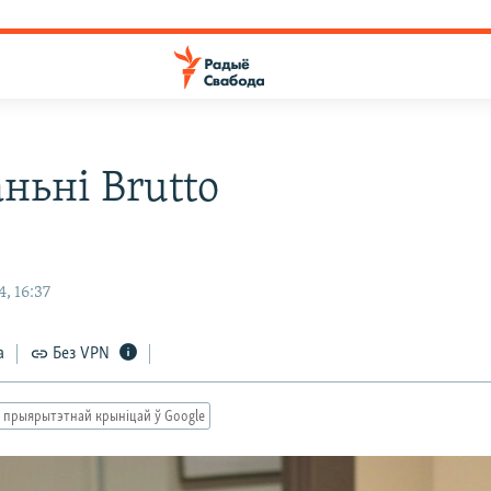
ньні Brutto
, 16:37
а
Без VPN
 прыярытэтнай крыніцай ў Google