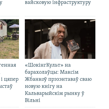
у
вайсковую інфраструктуру
генная
«ШокінгКульт» на
і
барахолаўцы: Максім
 і цяпер
Жбанкоў прэзэнтаваў сваю
ыстаў
новую кнігу на
Кальварыйскім рынку ў
Вільні