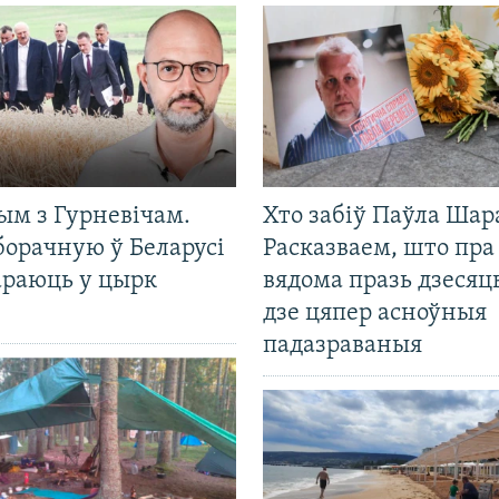
ым з Гурневічам.
Хто забіў Паўла Шар
борачную ў Беларусі
Расказваем, што пра
араюць у цырк
вядома празь дзесяць
дзе цяпер асноўныя
падазраваныя