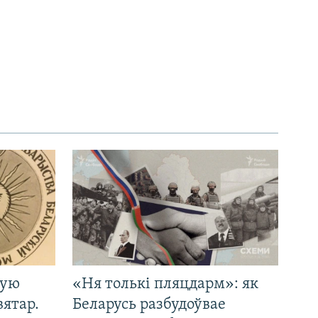
кую
«Ня толькі пляцдарм»: як
вятар.
Беларусь разбудоўвае