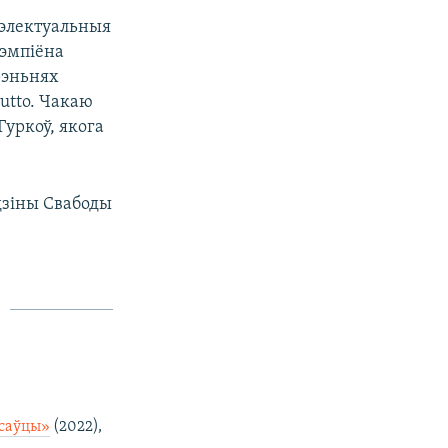
нтэлектуальныя
чэмпіёна
рэньнях
utto. Чакаю
Гуркоў, якога
адзіны Свабоды
саўцы»
(2022),