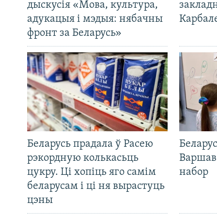
дыскусія «Мова, культура,
закладн
адукацыя і мэдыя: нябачны
Карбал
фронт за Беларусь»
Беларусь прадала ў Расею
Беларус
рэкордную колькасьць
Варшав
цукру. Ці хопіць яго самім
набор
беларусам і ці ня вырастуць
цэны