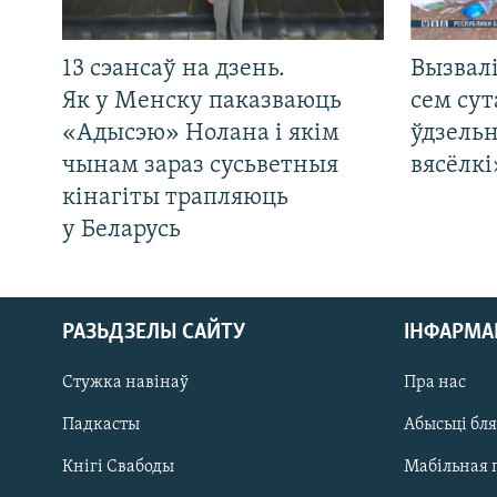
13 сэансаў на дзень.
Вызвалі
Як у Менску паказваюць
сем сут
«Адысэю» Нолана і якім
ўдзельн
чынам зараз сусьветныя
вясёлкі
кінагіты трапляюць
у Беларусь
РАЗЬДЗЕЛЫ САЙТУ
ІНФАРМ
Стужка навінаў
Пра нас
Падкасты
Абысьці бл
Кнігі Свабоды
Мабільная 