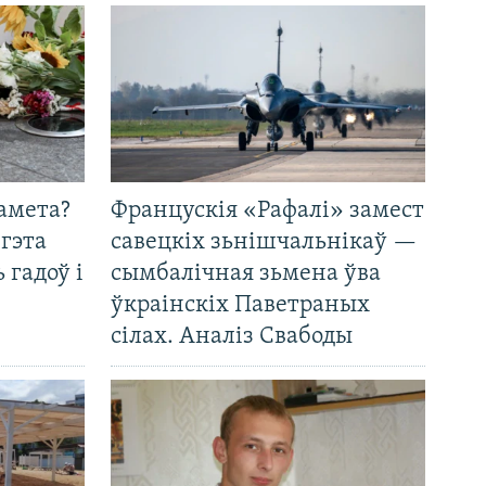
амета?
Францускія «Рафалі» замест
 гэта
савецкіх зьнішчальнікаў —
 гадоў і
сымбалічная зьмена ўва
ўкраінскіх Паветраных
сілах. Аналіз Свабоды