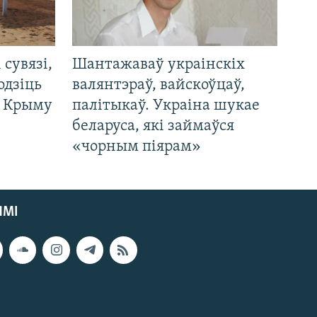
і сувязі,
Шантажаваў украінскіх
одзіць
валянтэраў, вайскоўцаў,
а Крыму
палітыкаў. Украіна шукае
беларуса, які займаўся
«чорным піярам»
ЯМІ