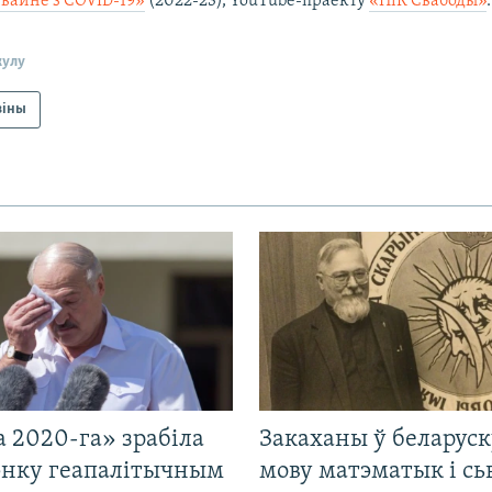
 вайне з COVID-19»
(2022-23), YouTube-праекту
«ПіК Свабоды»
.
кулу
віны
 2020-га» зрабіла
Закаханы ў беларус
нку геапалітычным
мову матэматык і сь