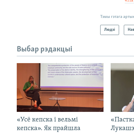
«На
Тэмы гэтага арты
Людзі
На
Выбар рэдакцыі
«Усё кепска і вельмі
«Пастка
кепска». Як прайшла
Лукашэ