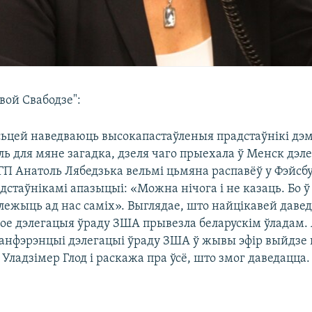
вой Свабодзе":
сьцей наведваюць высокапастаўленыя прадстаўнікі д
ль для мяне загадка, дзеля чаго прыехала ў Менск дэл
ГП Анатоль Лябедзька вельмі цьмяна распавёў у Фэйсб
адстаўнікамі апазыцыі: «Можна нічога і не казаць. Бо
алежыць ад нас саміх». Выглядае, што найцікавей давед
кое дэлегацыя ўраду ЗША прывезла беларускім ўладам.
канфэрэнцыі дэлегацыі ўраду ЗША ў жывы эфір выйдзе
Уладзімер Глод і раскажа пра ўсё, што змог даведацца.