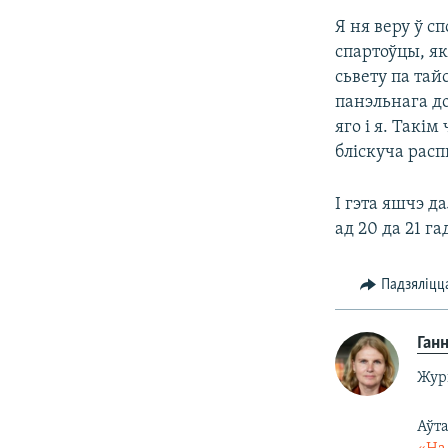
Я ня веру ў с
спартоўцы, як
сьвету па тай
панэльнага до
яго і я. Такі
бліскуча рас
І гэта яшчэ д
ад 20 да 21 г
Падзяліцц
Ган
Жур
Аўт