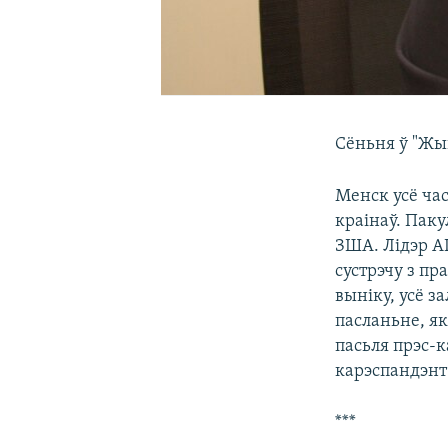
Сёньня ў "Жы
Менск усё ча
краінаў. Паку
ЗША. Лідэр А
сустрэчу з пр
выніку, усё з
пасланьне, я
пасьля прэс-
карэспандэнт 
***