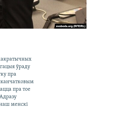
эмакратычных
егацыя ўраду
уку пра
 ў канчатковым
ацца пра тое
 Адразу
 наш менскі