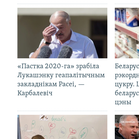
«Пастка 2020-га» зрабіла
Беларус
Лукашэнку геапалітычным
рэкорд
закладнікам Расеі, —
цукру. 
Карбалевіч
беларус
цэны