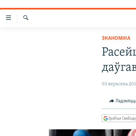
Лінкі
ўнівэрсальнага
Шукаць
доступу
НАВІНЫ
ЭКАНОМІКА
Перайсьці
ТОЛЬКІ НА СВАБОДЗЕ
УСЕ НАВІНЫ
Расей
да
СУВЯЗЬ
галоўнага
ВІДЭА І ФОТА
ТЭСТЫ
даўга
зьместу
ПАДПІСАЦЦА
ЛЮДЗІ
БЛОГІ
АБЫСЬЦІ БЛЯКАВАНЬНЕ
Перайсьці
ПАЛІТЫКА
ГІСТОРЫЯ НА СВАБОДЗЕ
ПАДЗЯЛІЦЦА ІНФАРМАЦЫЯЙ
RSS
да
03 верасень 2014
галоўнай
ЭКАНОМІКА
ПАДКАСТЫ
ПАДКАСТЫ
навігацыі
ВАЙНА
КНІГІ
FACEBOOK
Падзяліцц
Перайсьці
да
БЕЛАРУСЫ НА ВАЙНЕ
АЎДЫЁКНІГІ
TWITTER
пошуку
Зрабіце Свабоду
ПАЛІТВЯЗЬНІ
PREMIUM
КУЛЬТУРА
МОВА