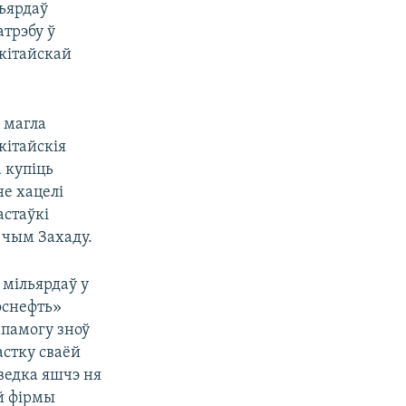
льярдаў
атрэбу ў
 кітайскай
е магла
кітайскія
 купіць
е хацелі
астаўкі
 чым Захаду.
 мільярдаў у
Роснефть»
апамогу зноў
астку сваёй
ыведка яшчэ ня
й фірмы