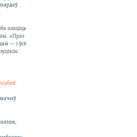
льярдаў
эба плаціць
ошы. «Праз
ам — і ўсё
уціхін.
осьбай
.
умачыў
паніям,
,