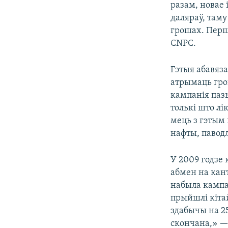
разам, новае 
даляраў, таму
грошах. Перш 
CNPC.
Гэтыя абавяза
атрымаць гро
кампанія паз
толькі што л
мець з гэтым 
нафты, павод
У 2009 годзе 
абмен на кант
набыла кампа
прыйшлі кітай
здабычы на 25
скончана,» —