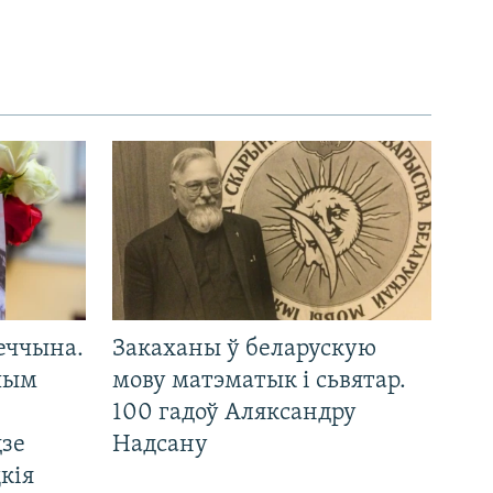
еччына.
Закаханы ў беларускую
 чым
мову матэматык і сьвятар.
100 гадоў Аляксандру
дзе
Надсану
кія