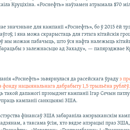
хаіла Круціхіна. «Роснефть» наўзамен атрымала $70 мі
ае значэньне для кампаніі «Роснефть», бо ў 2015 ёй тр
даўгоў, і яна можа скрарыстаць для гэтага кітайскія гр
оў мы можам пабачыць, што ўся нафта належыць кітайц
 барацьбы з залежнасьцю ад Захаду», — папярэджвае Кр
панія «Роснефть» зьвярнулася да расейскага ўраду
з пр
з фонду нацыянальнага дабрабыту 1,5 трыльёна рублёў
ь такой дапамогі прэзыдэнт кампаніі Ігар Сечын патл
упраць кампаніі санкцыямі ЗША.
ністэрства фінансаў ЗША забараніла амэрыканскім кам
адзянам, а таксама ўсім, хто вядзе апэрацыі праз ЗША