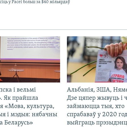
іць у Расеі больш за $40 мільярдаў
пска і вельмі
Альбанія, ЗША, Ням
». Як прайшла
Дзе цяпер жывуць і
я «Мова, культура,
займаюцца тыя, хто
ыя і мэдыя: нябачны
спрабаваў у 2020 го
а Беларусь»
выйграць прэзыдэнц