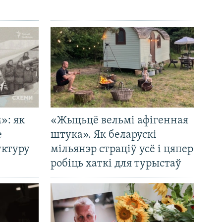
»: як
«Жыцьцё вельмі афігенная
е
штука». Як беларускі
уктуру
мільянэр страціў усё і цяпер
робіць хаткі для турыстаў