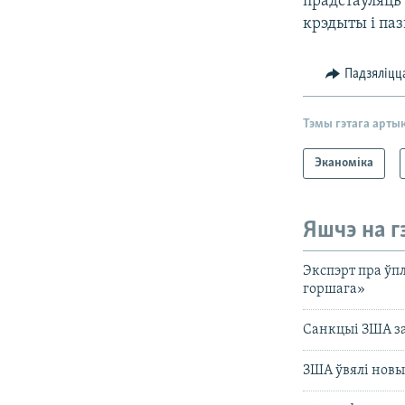
прадстаўляць
крэдыты і па
Падзяліцц
Тэмы гэтага арты
Эканоміка
Яшчэ на г
Экспэрт пра ўп
горшага»
Санкцыі ЗША за
ЗША ўвялі новы