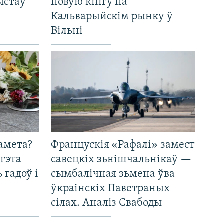
ыстаў
новую кнігу на
Кальварыйскім рынку ў
Вільні
амета?
Францускія «Рафалі» замест
 гэта
савецкіх зьнішчальнікаў —
 гадоў і
сымбалічная зьмена ўва
ўкраінскіх Паветраных
сілах. Аналіз Свабоды