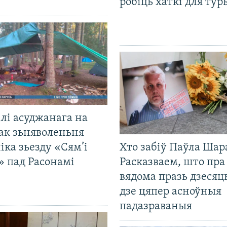
робіць хаткі для тур
лі асуджанага на
ак зьняволеньня
іка зьезду «Сям’і
Хто забіў Паўла Шар
» пад Расонамі
Расказваем, што пра
вядома празь дзесяць
дзе цяпер асноўныя
падазраваныя