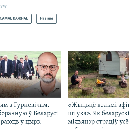
кулу
САМАЕ ВАЖНАЕ
Навіны
ым з Гурневічам.
«Жыцьцё вельмі афі
борачную ў Беларусі
штука». Як беларуск
араюць у цырк
мільянэр страціў усё