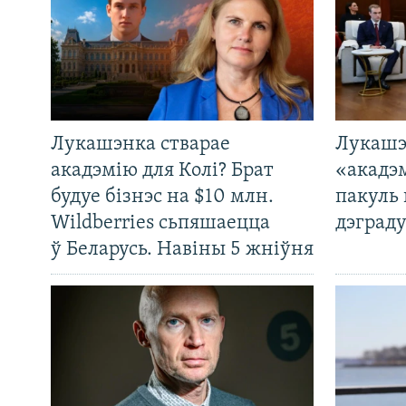
Лукашэнка стварае
Лукашэ
акадэмію для Колі? Брат
«акадэ
будуе бізнэс на $10 млн.
пакуль 
Wildberries сьпяшаецца
дэграду
ў Беларусь. Навіны 5 жніўня