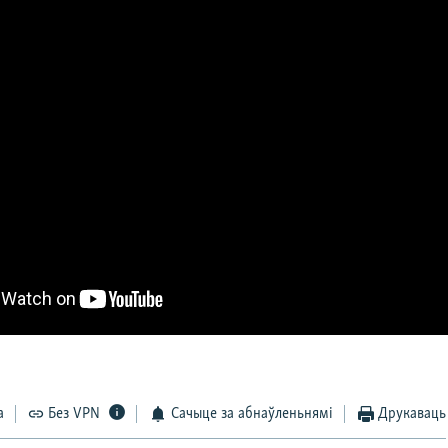
а
Без VPN
Сачыце за абнаўленьнямі
Друкаваць