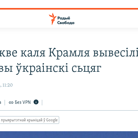
кве каля Крамля вывесілі
вы ўкраінскі сьцяг
 11:20
а
Без VPN
 прыярытэтнай крыніцай ў Google