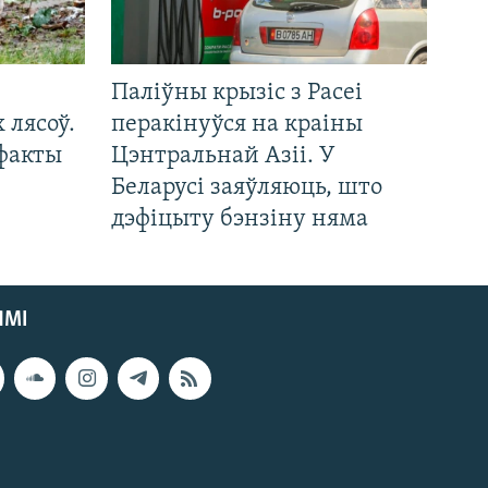
Паліўны крызіс з Расеі
 лясоў.
перакінуўся на краіны
 факты
Цэнтральнай Азіі. У
Беларусі заяўляюць, што
дэфіцыту бэнзіну няма
ЯМІ