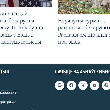
алі часьцей
яць беларусам
Няўлоўны гурман і
лку. Іх спрабуюць
рамантык беларускіх
ваць у Бэліз і
Расказваем цікавыя
, кажуць юрысты
пра рысь
АЦЫЯ
САЧЫЦЕ ЗА АБНАЎЛЕНЬН
якаваньне
праграма