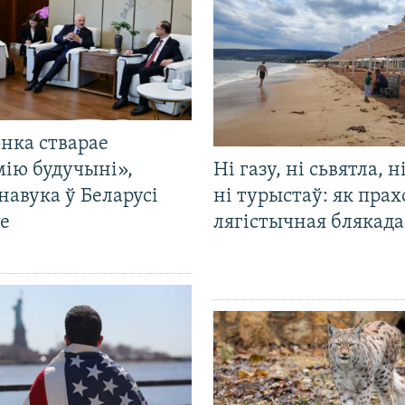
нка стварае
мію будучыні»,
Ні газу, ні сьвятла, н
навука ў Беларусі
ні турыстаў: як прах
е
лягістычная блякад