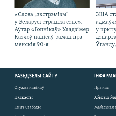
«Слова „экстрэмізм“
ЗША ст
у Беларусі страціла сэнс».
адмаўл
Аўтар «Гопнікаў» Уладзімер
у прыту
Казлоў напісаў раман пра
дэпарта
менскія 90-я
Ўганду
РАЗЬДЗЕЛЫ САЙТУ
ІНФАРМ
Стужка навінаў
Пра нас
Падкасты
Абысьці бл
Кнігі Свабоды
Мабільная 