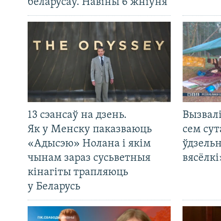
беларусаў. Навіны 6 жніўня
13 сэансаў на дзень.
Вызвалі
Як у Менску паказваюць
сем сут
«Адысэю» Нолана і якім
ўдзельн
чынам зараз сусьветныя
вясёлкі
кінагіты трапляюць
у Беларусь