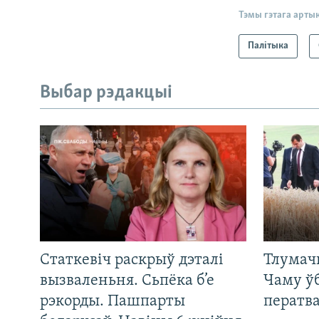
Тэмы гэтага арты
Палітыка
Выбар рэдакцыі
Статкевіч раскрыў дэталі
Тлумач
вызваленьня. Сьпёка б’е
Чаму ў
рэкорды. Пашпарты
ператв