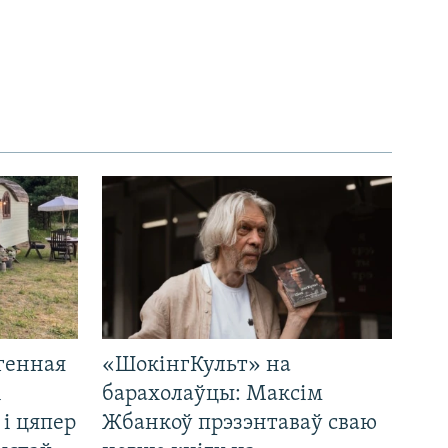
генная
«ШокінгКульт» на
і
барахолаўцы: Максім
 і цяпер
Жбанкоў прэзэнтаваў сваю