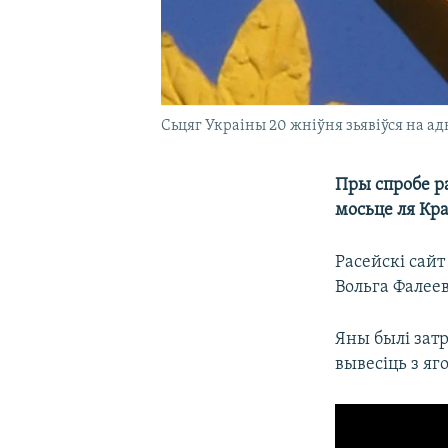
Сьцяг Украіны 20 жніўня зьявіўся на а
Пры спробе р
мосьце ля Кр
Расейскі сай
Вольга Фалеев
Яны былі зат
вывесіць з яг