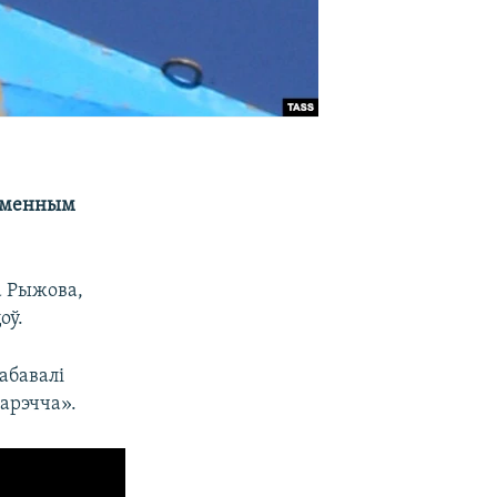
Каменным
 Рыжова,
оў.
абавалі
варэчча».