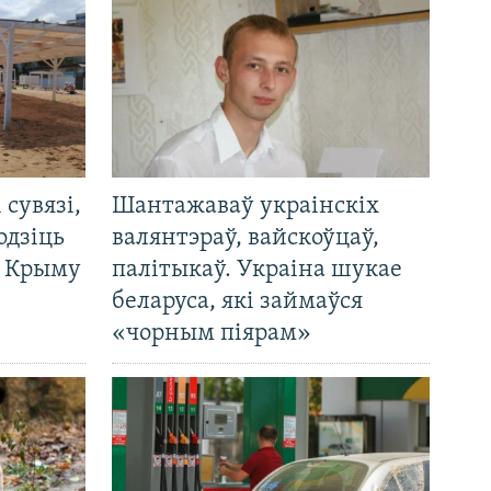
і сувязі,
Шантажаваў украінскіх
одзіць
валянтэраў, вайскоўцаў,
а Крыму
палітыкаў. Украіна шукае
беларуса, які займаўся
«чорным піярам»