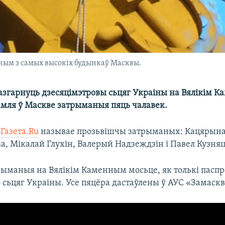
дным з самых высокіх будынкаў Масквы.
азгарнуць дзесяцімэтровы сьцяг Украіны на Вялікім 
амля ў Маскве затрыманыя пяць чалавек.
т
Газета.Ru
называе прозьвішчы затрыманых: Кацярына
а, Мікалай Глухін, Валерый Надзеждзін і Павел Кузняц
рыманыя на Вялікім Каменным мосьце, як толькі паспр
о сьцяг Украіны. Усе пяцёра дастаўлены ў АУС «Замаск