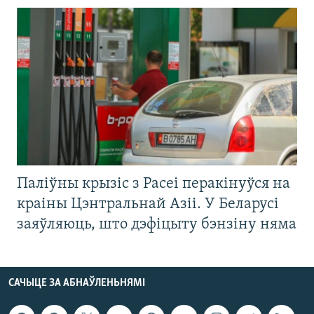
Паліўны крызіс з Расеі перакінуўся на
краіны Цэнтральнай Азіі. У Беларусі
заяўляюць, што дэфіцыту бэнзіну няма
САЧЫЦЕ ЗА АБНАЎЛЕНЬНЯМІ