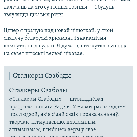
далучаць да яго сучасныя трэнды — і будуць
зьяўляцца цікавыя рэчы.
Цяпер я працую над новай цішоткай, у якой
спалучу беларускі арнамэнт і знакамітыя
кампутарныя гульні. Я думаю, што хутка зьявіцца
на сьвет штосьці вельмі цікавае.
Сталкеры Свабоды
Сталкеры Свабоды
«Сталкеры Свабоды» — штотыднёвая
праграма нашага Радыё. У ёй мы распавядаем
пра людзей, якія сілай сваіх перакананьняў,
творчай актыўнасьцю, нязломным
аптымізмам, глыбінёю веры ў сваё