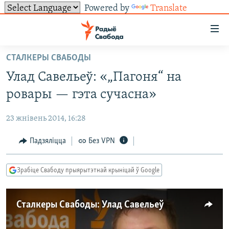
Powered by
Translate
Лінкі
ўнівэрсальнага
доступу
СТАЛКЕРЫ СВАБОДЫ
НАВІНЫ
Перайсьці
Улад Савельеў: «„Пагоня“ на
да
ТОЛЬКІ НА СВАБОДЗЕ
УСЕ НАВІНЫ
ровары — гэта сучасна»
галоўнага
СУВЯЗЬ
ВІДЭА І ФОТА
ТЭСТЫ
зьместу
23 жнівень 2014, 16:28
Перайсьці
ПАДПІСАЦЦА
ЛЮДЗІ
БЛОГІ
АБЫСЬЦІ БЛЯКАВАНЬНЕ
да
Падзяліцца
Без VPN
ПАЛІТЫКА
ГІСТОРЫЯ НА СВАБОДЗЕ
ПАДЗЯЛІЦЦА ІНФАРМАЦЫЯЙ
RSS
галоўнай
САЧЫЦЕ ЗА АБНАЎЛЕНЬНЯМІ
навігацыі
ЭКАНОМІКА
ПАДКАСТЫ
ПАДКАСТЫ
Зрабіце Свабоду прыярытэтнай крыніцай ў Google
Перайсьці
ВАЙНА
КНІГІ
FACEBOOK
да
БЕЛАРУСЫ НА ВАЙНЕ
АЎДЫЁКНІГІ
TWITTER
пошуку
Сталкеры Свабоды: Улад Савельеў
ПАЛІТВЯЗЬНІ
PREMIUM
Усе сайты РС/РСЭ