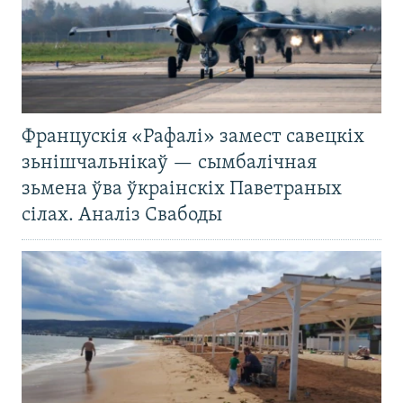
Францускія «Рафалі» замест савецкіх
зьнішчальнікаў — сымбалічная
зьмена ўва ўкраінскіх Паветраных
сілах. Аналіз Свабоды