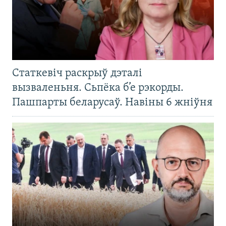
Статкевіч раскрыў дэталі
вызваленьня. Сьпёка б’е рэкорды.
Пашпарты беларусаў. Навіны 6 жніўня