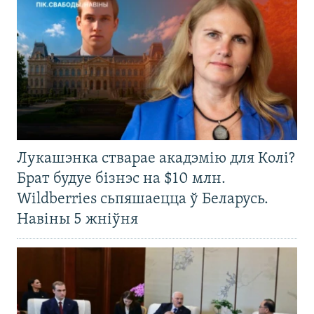
Лукашэнка стварае акадэмію для Колі?
Брат будуе бізнэс на $10 млн.
Wildberries сьпяшаецца ў Беларусь.
Навіны 5 жніўня