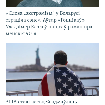
«Слова „экстрэмізм“ у Беларусі
страціла сэнс». Аўтар «Гопнікаў»
Уладзімер Казлоў напісаў раман пра
менскія 90-я
ЗША сталі часьцей адмаўляць