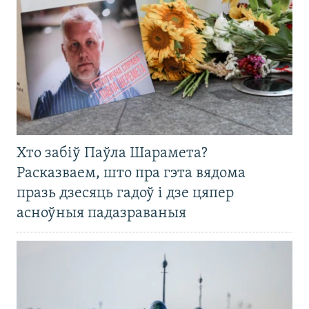
Хто забіў Паўла Шарамета?
Расказваем, што пра гэта вядома
празь дзесяць гадоў і дзе цяпер
асноўныя падазраваныя