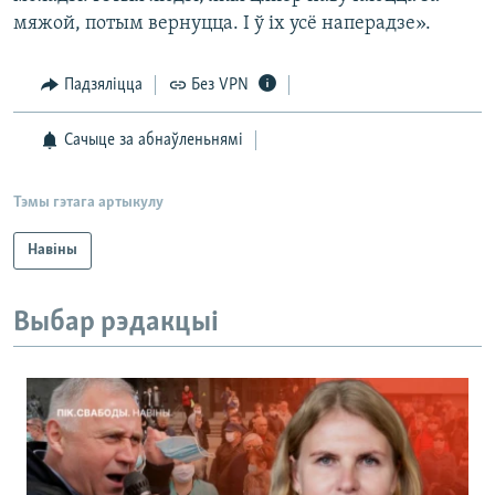
мяжой, потым вернуцца. І ў іх усё наперадзе».
Падзяліцца
Без VPN
Сачыце за абнаўленьнямі
Тэмы гэтага артыкулу
Навіны
Выбар рэдакцыі