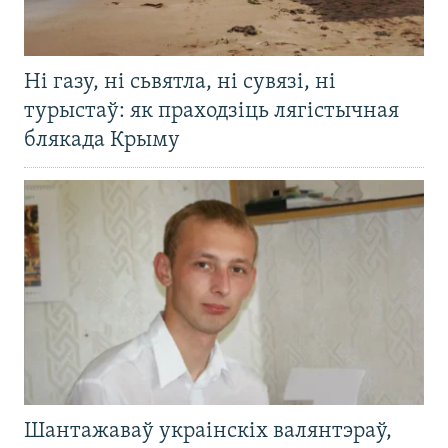
Ні газу, ні сьвятла, ні сувязі, ні
турыстаў: як праходзіць лягістычная
блякада Крыму
Шантажаваў украінскіх валянтэраў,