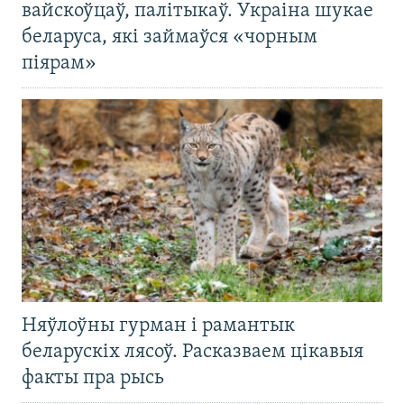
вайскоўцаў, палітыкаў. Украіна шукае
беларуса, які займаўся «чорным
піярам»
Няўлоўны гурман і рамантык
беларускіх лясоў. Расказваем цікавыя
факты пра рысь