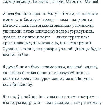
ажыцьцяўляць. Ім вялікі дзякуй, Марыне і Машы!
А ідэя ўзьнікла проста. Мы ўсе бачым, як набывае
моцы гэты беларускі трэнд — велашпацыры па
Менску. І калі гэтыя майкі зьявяцца ў продажы,
удзельнікі гэтых шпацыраў вельмі ўзрадуюцца,
думаю, таму што яны ўсе — людзі эўрапейска
арыентаваныя, яны ведаюць, што гэта трэнды
Эўропы, і катацца на ровары ў такой цішотцы будзе
вельмі файна.
Я думаў, што я буду пераможцам, але калі глядзеў,
як выбіралі гэтыя цішоткі, то разумеў, што на
кожным кроку конкурсу мая магла зьнікнуць з
кола фіналістаў.
Я жыву ў гэтай краіне, я дыхаю гэтым паветрам, я
п’ю гэтую ваду, гэта — мая радзіма, і таму я не магу