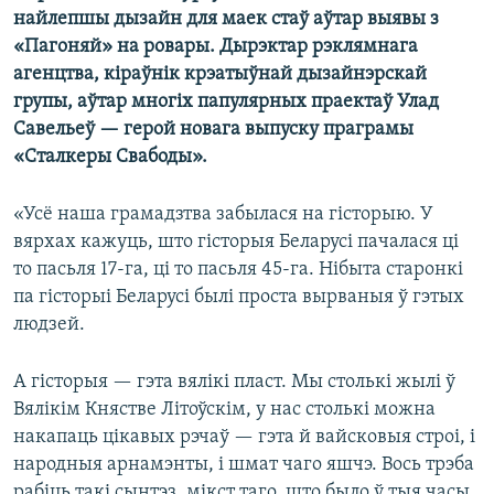
найлепшы дызайн для маек стаў аўтар выявы з
«Пагоняй» на ровары. Дырэктар рэклямнага
агенцтва, кіраўнік крэатыўнай дызайнэрскай
групы, аўтар многіх папулярных праектаў Улад
Савельеў — герой новага выпуску праграмы
«Сталкеры Свабоды».
«Усё наша грамадзтва забылася на гісторыю. У
вярхах кажуць, што гісторыя Беларусі пачалася ці
то пасьля 17-га, ці то пасьля 45-га. Нібыта старонкі
па гісторыі Беларусі былі проста вырваныя ў гэтых
людзей.
А гісторыя — гэта вялікі пласт. Мы столькі жылі ў
Вялікім Княстве Літоўскім, у нас столькі можна
накапаць цікавых рэчаў — гэта й вайсковыя строі, і
народныя арнамэнты, і шмат чаго яшчэ. Вось трэба
рабіць такі сынтэз, мікст таго, што было ў тыя часы,