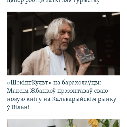
цяпер робіць хаткі для турыстаў
«ШокінгКульт» на барахолаўцы:
Максім Жбанкоў прэзэнтаваў сваю
новую кнігу на Кальварыйскім рынку
ў Вільні