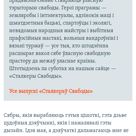
прадвызначэньне ствараюць уласную
тэрыторыю свабоды. Героі праграмы —
земляробы і інтэлектуалы, адзінокія маці і
шматдзетныя бацькі, спартоўцы і эколягі,
невядомыя народныя майстры і выбітныя
прафэсійныя мастакі, вольныя вандроўнікі і
вязьні турмаў — усе тыя, хто штодзённа
расшырае вакол сябе ўласную свабодную
прастору да межаў уласнае краіны.
Штотыдзень па суботах на нашым сайце —
«Сталкеры Свабоды».
Усе выпускі «Сталкераў Свабоды»
Сябры, якія вырабляюць гэтыя цішоткі, гэта дзьве
цудоўныя дзяўчынкі, якія і намалявалі гэты
дызайн. Ідэя мая, а дзяўчаткі дапамагаюць мне яе