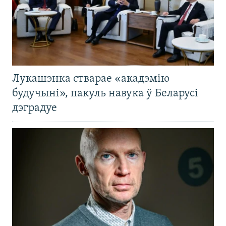
Лукашэнка стварае «акадэмію
будучыні», пакуль навука ў Беларусі
дэградуе