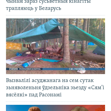
чынам зараз сусьветныя кінагіты
трапляюць у Беларусь
Вызвалілі асуджанага на сем сутак
зьняволеньня ўдзельніка зьезду «Сям’і
вясёлкі» пад Расонамі