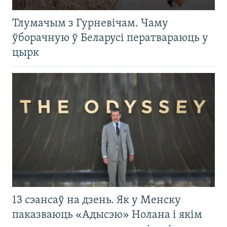
Тлумачым з Гурневічам. Чаму
ўборачную ў Беларусі ператвараюць у
цырк
13 сэансаў на дзень. Як у Менску
паказваюць «Адысэю» Нолана і якім