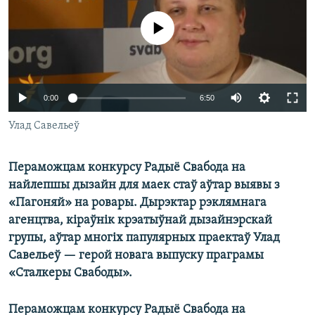
КУЛЬТУРА
МОВА
No media source currently available
КАЛЯНДАР
НА ХВАЛЯХ СВАБОДЫ
0:00
6:50
Улад Савельеў
Пераможцам конкурсу Радыё Свабода на
найлепшы дызайн для маек стаў аўтар выявы з
«Пагоняй» на ровары. Дырэктар рэклямнага
агенцтва, кіраўнік крэатыўнай дызайнэрскай
групы, аўтар многіх папулярных праектаў Улад
Савельеў — герой новага выпуску праграмы
«Сталкеры Свабоды».
Пераможцам конкурсу Радыё Свабода на