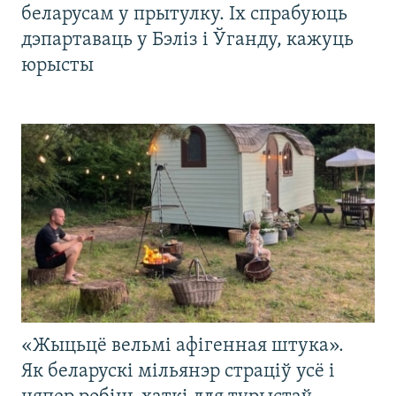
беларусам у прытулку. Іх спрабуюць
дэпартаваць у Бэліз і Ўганду, кажуць
юрысты
«Жыцьцё вельмі афігенная штука».
Як беларускі мільянэр страціў усё і