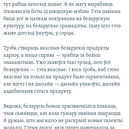
тут рабіць штосьці іншае. Я не магу вырабляць
італьянскія боты ці швэдзкую мэблю. Гэта павінна
быць усё ж цалкам накіравана на беларускую
культуру, на беларускае грамадзтва, таму што гэта
жыве дзесьці ўнутры, у сэрцы.
Трэба ствараць якасныя беларускія прадукты
адразу, а наша справа — зрабіць іх больш
знакамітымі. Ужо зьявіўся такі трэнд, што ўсё
беларускае — гэта якаснае. І вось трэба, каб гэтае
якаснае ня толькі на прадукт было зарыентавана,
але яшчэ і на дызайн — дызайн упакоўкі, дызайн
аздабленьня гэтага прадукту.
Вядома, беларусы больш прызвычаіліся плакаць,
чым сьмяяцца, але кола гумару павінна шырыцца.
Я думаю, што мы яшчэ не раскрылі новыя таленты
моладзі. Гэтыя людзі, якія цяпер навучаюцца за