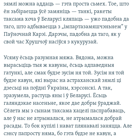
зямлі можна аддаць — гэта проста сьмех. Тое, што
ён зьбіраецца ўсё замяніць — танкі, ракеты
таксама хоча ў Беларусі кляпаць — ужо падобна да
таго, што адбываецца з „імпартазамяшчэньнем“ у
Паўночнай Карэі. Дарэчы, падобна да таго, як у
свой час Хрушчоў насіўся з кукурузай.
Усяму ёсьць разумная мяжа. Вядома, можна
вырасьціць тыя ж кавуны, ёсьць адпаведныя
гатункі, але смак будзе зусім ня той. Зусім ня той
будзе кавун, які вырас на астраханскай зямлі ці
дзесьці на поўдні Ўкраіны, хэрсонскі. А так,
зразумела, растуць яны і ў Беларусі. Ёсьць
галяндзкае насеньне, якое дае добры ўраджай.
Сёлета мы з сынам таксама хацелі паспрабаваць,
але ў нас не атрымалася, не атрымалася добрай
расады. То бок купілі і нават плянавалі заняцца. Але
сэнсу папросту няма, бо гэта будзе не кавун, а