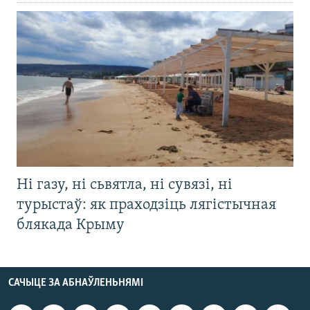
Ні газу, ні сьвятла, ні сувязі, ні
турыстаў: як праходзіць лягістычная
блякада Крыму
САЧЫЦЕ ЗА АБНАЎЛЕНЬНЯМІ