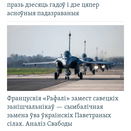
празь дзесяць гадоў і дзе цяпер
асноўныя падазраваныя
Францускія «Рафалі» замест савецкіх
зьнішчальнікаў — сымбалічная
зьмена ўва ўкраінскіх Паветраных
сілах. Аналіз Свабоды