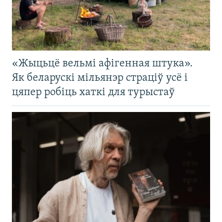
«Жыцьцё вельмі афігенная штука».
Як беларускі мільянэр страціў усё і
цяпер робіць хаткі для турыстаў