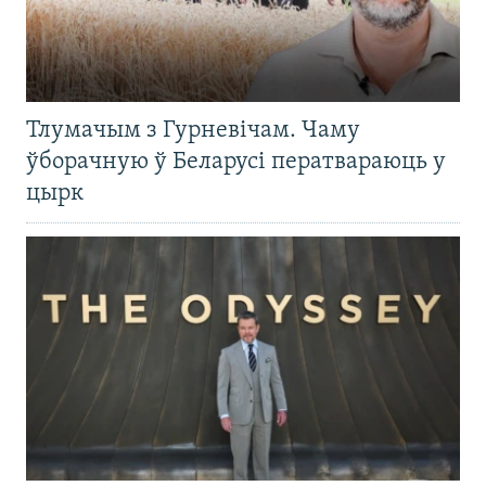
Тлумачым з Гурневічам. Чаму
ўборачную ў Беларусі ператвараюць у
цырк