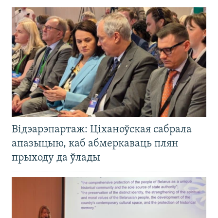
Відэарэпартаж: Ціханоўская сабрала
апазыцыю, каб абмеркаваць плян
прыходу да ўлады