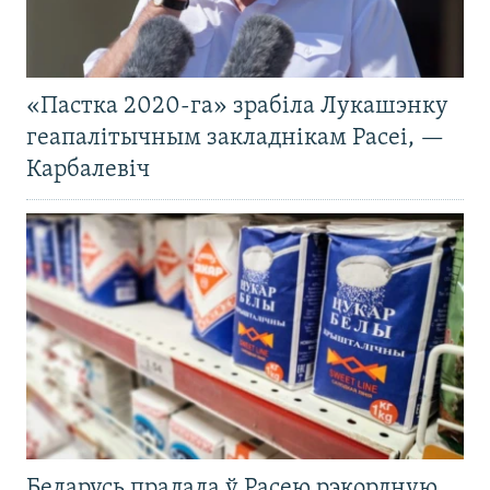
«Пастка 2020-га» зрабіла Лукашэнку
геапалітычным закладнікам Расеі, —
Карбалевіч
Беларусь прадала ў Расею рэкордную