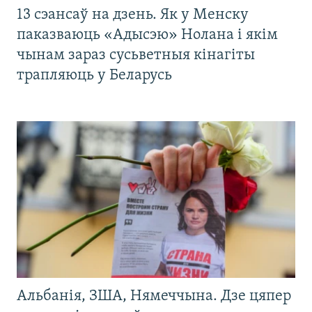
13 сэансаў на дзень. Як у Менску
паказваюць «Адысэю» Нолана і якім
чынам зараз сусьветныя кінагіты
трапляюць у Беларусь
Альбанія, ЗША, Нямеччына. Дзе цяпер