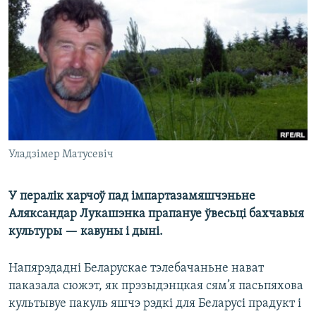
КУЛЬТУРА
МОВА
КАЛЯНДАР
НА ХВАЛЯХ СВАБОДЫ
Уладзімер Матусевіч
У пералік харчоў пад імпартазамяшчэньне
Аляксандар Лукашэнка прапануе ўвесьці бахчавыя
культуры — кавуны і дыні.
Напярэдадні Беларускае тэлебачаньне нават
паказала сюжэт, як прэзыдэнцкая сям’я пасьпяхова
культывуе пакуль яшчэ рэдкі для Беларусі прадукт і