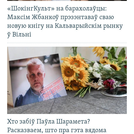
«ШокінгКульт» на барахолаўцы:
Максім Жбанкоў прэзэнтаваў сваю
новую кнігу на Кальварыйскім рынку
ў Вільні
Хто забіў Паўла Шарамета?
Расказваем, што пра гэта вядома