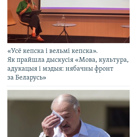
«Усё кепска і вельмі кепска».
Як прайшла дыскусія «Мова, культура,
адукацыя і мэдыя: нябачны фронт
за Беларусь»