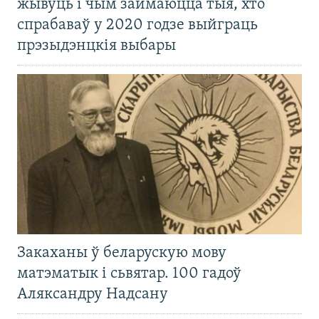
жывуць і чым займаюцца тыя, хто
спрабаваў у 2020 годзе выйграць
прэзыдэнцкія выбары
Закаханы ў беларускую мову
матэматык і сьвятар. 100 гадоў
Аляксандру Надсану