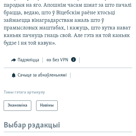
пародыя на яго. Апошнім часам шмат за што пачалі
брацца, ведаю, што ў Віцебскім раёне хтосьці
займаецца вінаградарствам амаль што ў
прамысловых маштабах, і кажуць, што хутка нават
каньяк пачнуць гнаць свой. Але гэта ня той каньяк
будзе і ня той кавун».
Падзяліцца
Без VPN
Сачыце за абнаўленьнямі
Тэмы гэтага артыкулу
Эканоміка
Навіны
Выбар рэдакцыі