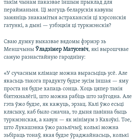
такім чынам паказвае іншым прыклад для
перайманьня. Ці могуць беларускія кавуны
замяніць знакамітыя астраханскія ці хэрсонскія
гатункі, а дыні — узбэцкія ці туркмэнскія?
Сваю думку выказвае вядомы фэрмэр зь
Меншчыны
Ўладзімер Матусевіч
, які вырошчвае
самую разнастайную гародніну:
«У сучасным клімаце можна вырасьціць усё. Але
якасьць такога прадукту будзе зусім іншая — яму
проста ня будзе хапаць сонца. Хоць цяпер такія
біятэхналёгіі, што можна рабіць што заўгодна. Але
гэта ўжо будзе, як кажуць, эрзац. Калі ўжо есьці
клясыку, каб было смачна, то дыня павінна быць
туркмэнская, а кавун — як мінімум з Кахоўкі. Тое,
што Лукашэнка ўжо разьлічыў, колькі можна
зьбіраць тонаў, якая будзе ўраджайнасьць, колькі