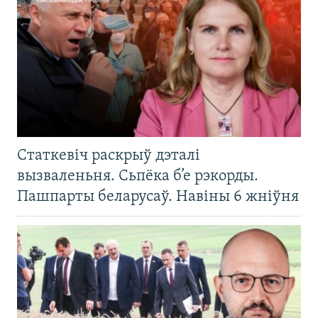
Статкевіч раскрыў дэталі
вызваленьня. Сьпёка б’е рэкорды.
Пашпарты беларусаў. Навіны 6 жніўня