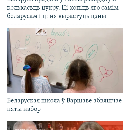
колькасьць цукру. Ці хопіць яго самім
беларусам і ці ня вырастуць цэны
Беларуская школа ў Варшаве абвяшчае
пяты набор