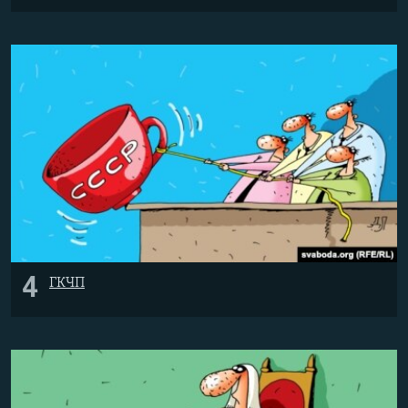
4
ГКЧП