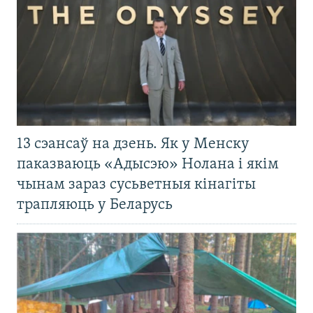
13 сэансаў на дзень. Як у Менску
паказваюць «Адысэю» Нолана і якім
чынам зараз сусьветныя кінагіты
трапляюць у Беларусь