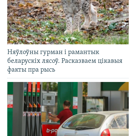
Няўлоўны гурман і рамантык
беларускіх лясоў. Расказваем цікавыя
факты пра рысь