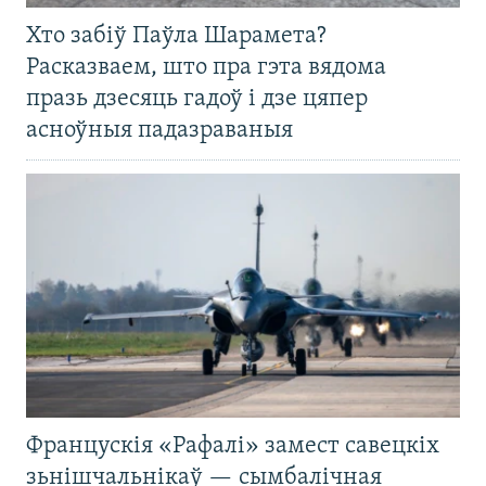
Хто забіў Паўла Шарамета?
Расказваем, што пра гэта вядома
празь дзесяць гадоў і дзе цяпер
асноўныя падазраваныя
Францускія «Рафалі» замест савецкіх
зьнішчальнікаў — сымбалічная