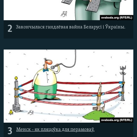
2
Закончылася гандлёвая вайна Беларусі і Ўкраіны.
3
Менск - як пляцоўка для перамоваў.