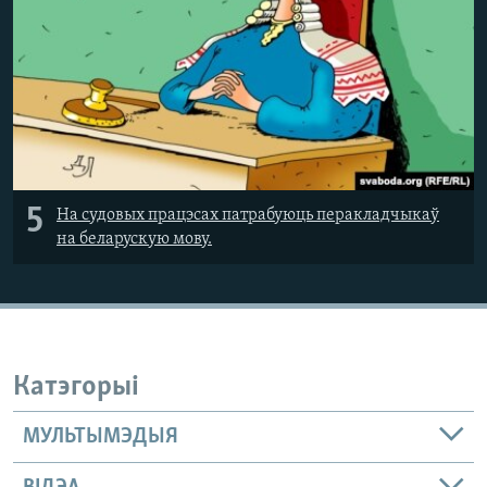
5
На судовых працэсах патрабуюць перакладчыкаў
на беларускую мову.
Катэгорыі
МУЛЬТЫМЭДЫЯ