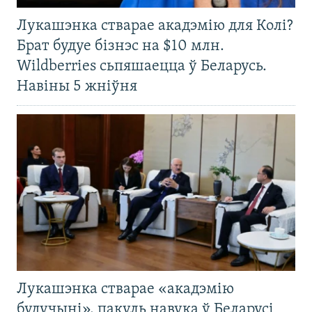
Лукашэнка стварае акадэмію для Колі?
Брат будуе бізнэс на $10 млн.
Wildberries сьпяшаецца ў Беларусь.
Навіны 5 жніўня
Лукашэнка стварае «акадэмію
будучыні», пакуль навука ў Беларусі