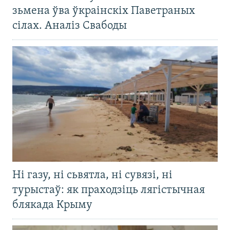
зьмена ўва ўкраінскіх Паветраных
сілах. Аналіз Свабоды
Ні газу, ні сьвятла, ні сувязі, ні
турыстаў: як праходзіць лягістычная
блякада Крыму