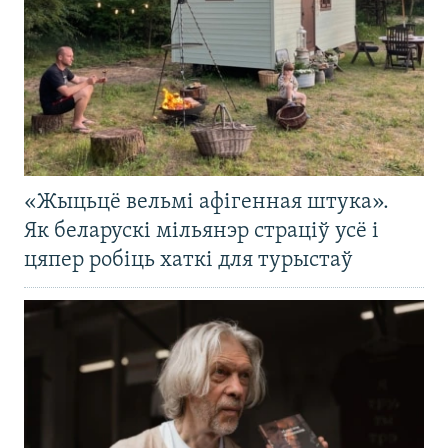
«Жыцьцё вельмі афігенная штука».
Як беларускі мільянэр страціў усё і
цяпер робіць хаткі для турыстаў