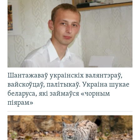
Шантажаваў украінскіх валянтэраў,
вайскоўцаў, палітыкаў. Украіна шукае
беларуса, які займаўся «чорным
піярам»