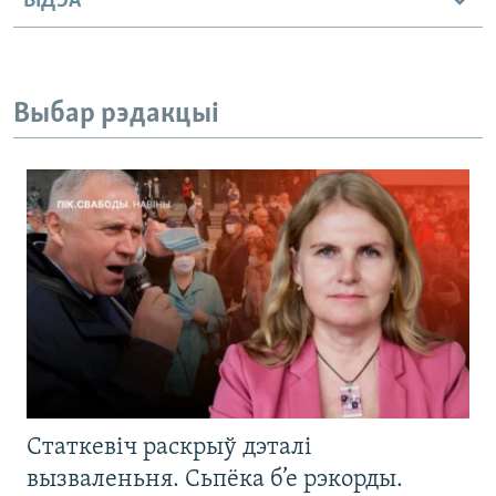
ВІДЭА
Выбар рэдакцыі
Статкевіч раскрыў дэталі
вызваленьня. Сьпёка б’е рэкорды.