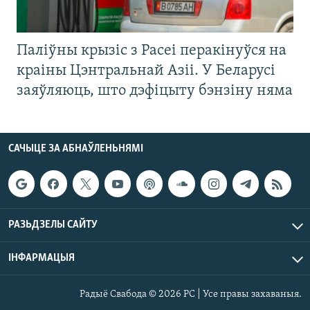
Паліўны крызіс з Расеі перакінуўся на
краіны Цэнтральнай Азіі. У Беларусі
заяўляюць, што дэфіцыту бэнзіну няма
САЧЫЦЕ ЗА АБНАЎЛЕНЬНЯМІ
РАЗЬДЗЕЛЫ САЙТУ
ІНФАРМАЦЫЯ
Радыё Свабода © 2026 РС | Усе правы захаваныя.