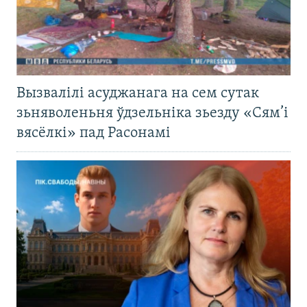
Вызвалілі асуджанага на сем сутак
зьняволеньня ўдзельніка зьезду «Сям’і
вясёлкі» пад Расонамі