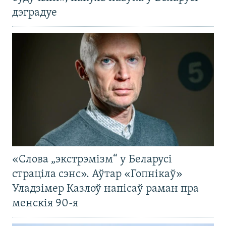
дэградуе
«Слова „экстрэмізм“ у Беларусі
страціла сэнс». Аўтар «Гопнікаў»
Уладзімер Казлоў напісаў раман пра
менскія 90-я