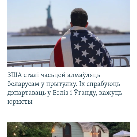
ЗША сталі часьцей адмаўляць
беларусам у прытулку. Іх спрабуюць
дэпартаваць у Бэліз і Ўганду, кажуць
юрысты