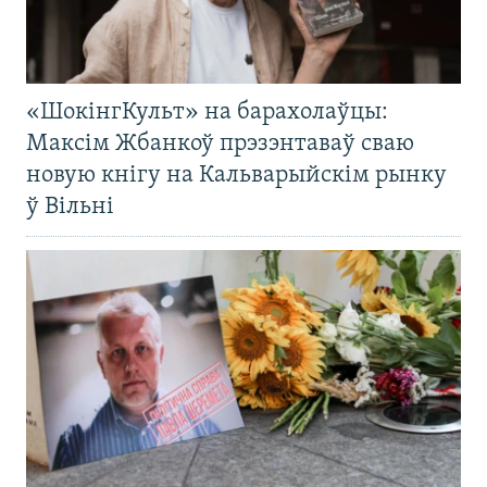
«ШокінгКульт» на барахолаўцы:
Максім Жбанкоў прэзэнтаваў сваю
новую кнігу на Кальварыйскім рынку
ў Вільні