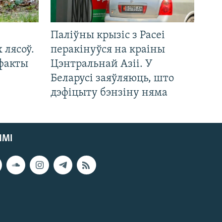
Паліўны крызіс з Расеі
 лясоў.
перакінуўся на краіны
 факты
Цэнтральнай Азіі. У
Беларусі заяўляюць, што
дэфіцыту бэнзіну няма
ЯМІ