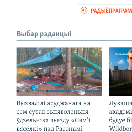
РАДЫЁПРАГРА
Выбар рэдакцыі
Вызвалілі асуджанага на
Лукашэ
сем сутак зьняволеньня
акадэмі
ўдзельніка зьезду «Сям’і
будуе б
вясёлкі» пад Расонамі
Wildber