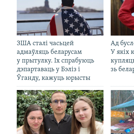
ЗША сталі часьцей
Ад бусл
адмаўляць беларусам
У якіх 
у прытулку. Іх спрабуюць
купляц
дэпартаваць у Бэліз і
зь бела
Ўганду, кажуць юрысты