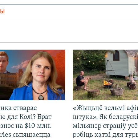
МЫ
нка стварае
«Жыцьцё вельмі афі
ю для Колі? Брат
штука». Як беларуск
ізнэс на $10 млн.
мільянэр страціў усё
ries сьпяшаецца
робіць хаткі для тур