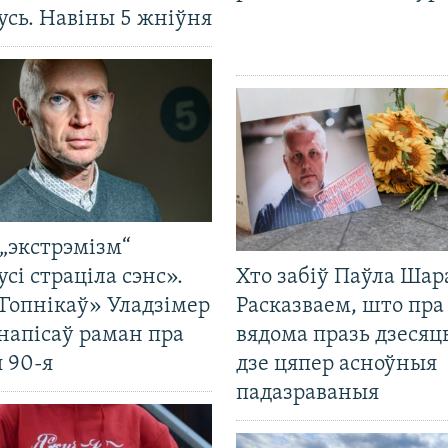
усь. Навіны 5 жніўня
„экстрэмізм“
усі страціла сэнс».
Хто забіў Паўла Шар
Гопнікаў» Уладзімер
Расказваем, што пра
напісаў раман пра
вядома празь дзесяць
 90-я
дзе цяпер асноўныя
падазраваныя