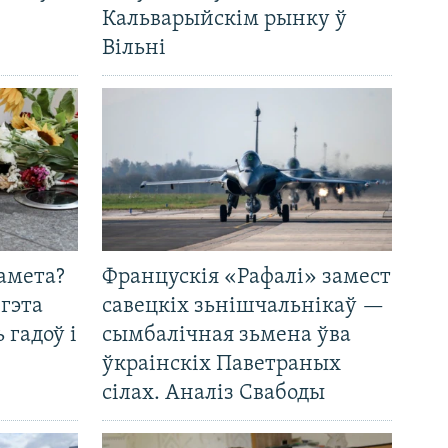
Кальварыйскім рынку ў
Вільні
амета?
Францускія «Рафалі» замест
 гэта
савецкіх зьнішчальнікаў —
 гадоў і
сымбалічная зьмена ўва
ўкраінскіх Паветраных
сілах. Аналіз Свабоды