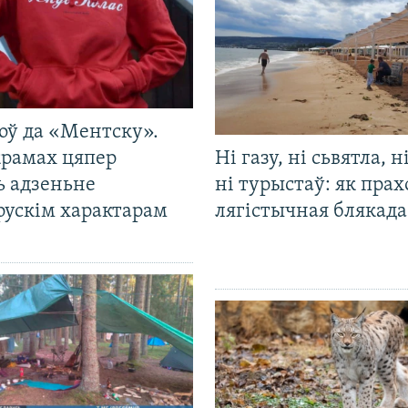
оў да «Ментску».
крамах цяпер
Ні газу, ні сьвятла, н
ь адзеньне
ні турыстаў: як прах
рускім характарам
лягістычная блякад