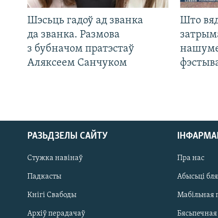
Шэсьць гадоў ад званка
Што вя
да званка. Размова
затрым
з бубначом пратэстаў
нашуме
Аляксеем Санчуком
фэстыв
РАЗЬДЗЕЛЫ САЙТУ
ІНФАРМ
Стужка навінаў
Пра нас
Падкасты
Абысьці бл
Кнігі Свабоды
Мабільная 
Архіў перадачаў
Бясьпечная