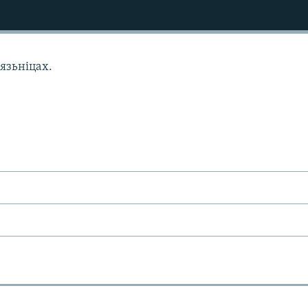
язьніцах.