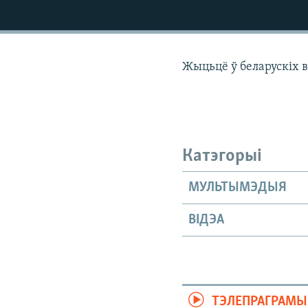
КАЛЯНДАР
НА ХВАЛЯХ СВАБОДЫ
Жыцьцё ў беларускіх в
Катэгорыі
МУЛЬТЫМЭДЫЯ
ВІДЭА
ТЭЛЕПРАГРАМЫ