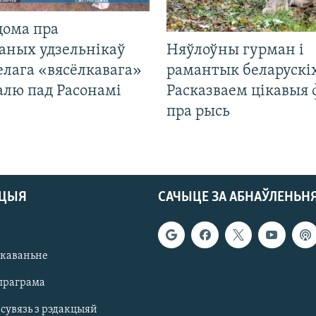
дома пра
аных удзельнікаў
Няўлоўны гурман і
лага «вясёлкавага»
рамантык беларускіх
алю пад Расонамі
Расказваем цікавыя
пра рысь
АЦЫЯ
САЧЫЦЕ ЗА АБНАЎЛЕНЬН
якаваньне
праграма
 сувязь з рэдакцыяй