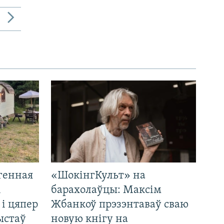
генная
«ШокінгКульт» на
і
барахолаўцы: Максім
 і цяпер
Жбанкоў прэзэнтаваў сваю
ыстаў
новую кнігу на