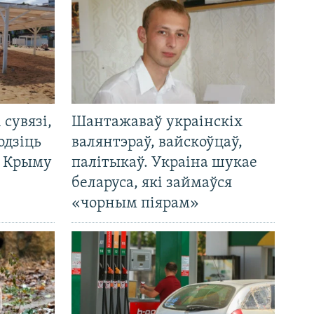
і сувязі,
Шантажаваў украінскіх
одзіць
валянтэраў, вайскоўцаў,
а Крыму
палітыкаў. Украіна шукае
беларуса, які займаўся
«чорным піярам»