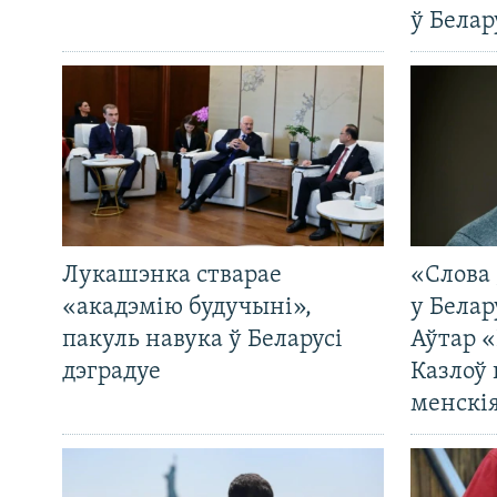
ў Белар
Лукашэнка стварае
«Слова 
«акадэмію будучыні»,
у Белар
пакуль навука ў Беларусі
Аўтар «
дэградуе
Казлоў 
менскія