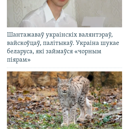
Шантажаваў украінскіх валянтэраў,
вайскоўцаў, палітыкаў. Украіна шукае
беларуса, які займаўся «чорным
піярам»