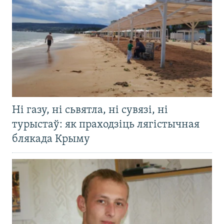
Ні газу, ні сьвятла, ні сувязі, ні
турыстаў: як праходзіць лягістычная
блякада Крыму