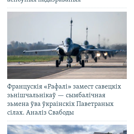
Францускія «Рафалі» замест савецкіх
зьнішчальнікаў — сымбалічная
зьмена ўва ўкраінскіх Паветраных
сілах. Аналіз Свабоды