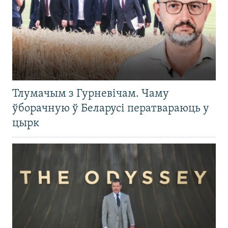
Тлумачым з Гурневічам. Чаму
ўборачную ў Беларусі ператвараюць у
цырк