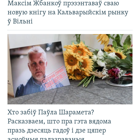
Максім Жбанкоў прэзэнтаваў сваю
новую кнігу на Кальварыйскім рынку
ў Вільні
Хто забіў Паўла Шарамета?
Расказваем, што пра гэта вядома
празь дзесяць гадоў і дзе цяпер
асноўныя падазраваныя