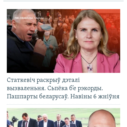
Статкевіч раскрыў дэталі
вызваленьня. Сьпёка б’е рэкорды.
Пашпарты беларусаў. Навіны 6 жніўня