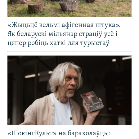
«Жыцьцё вельмі афігенная штука».
Як беларускі мільянэр страціў усё і
цяпер робіць хаткі для турыстаў
«ШокінгКульт» на барахолаўцы: