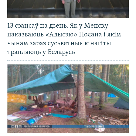
13 сэансаў на дзень. Як у Менску
паказваюць «Адысэю» Нолана і якім
чынам зараз сусьветныя кінагіты
трапляюць у Беларусь