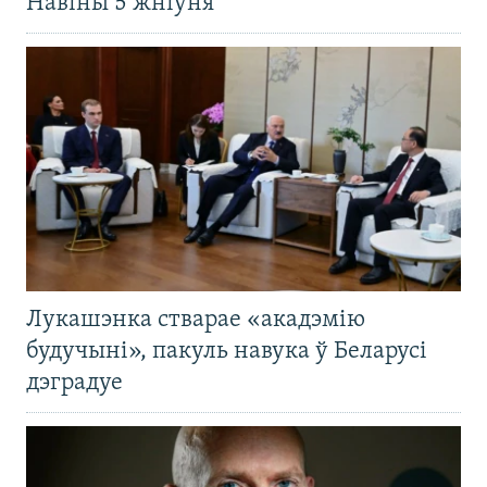
Навіны 5 жніўня
Лукашэнка стварае «акадэмію
будучыні», пакуль навука ў Беларусі
дэградуе