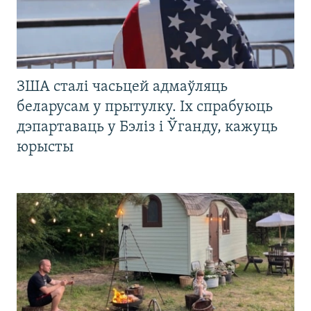
ЗША сталі часьцей адмаўляць
беларусам у прытулку. Іх спрабуюць
дэпартаваць у Бэліз і Ўганду, кажуць
юрысты