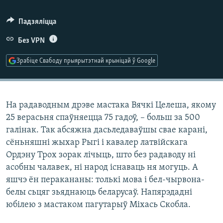
КУЛЬТУРА
МОВА
Падзяліцца
КАЛЯНДАР
НА ХВАЛЯХ СВАБОДЫ
Без VPN
Зрабіце Свабоду прыярытэтнай крыніцай ў Google
На радаводным дрэве мастака Вячкі Целеша, якому
25 верасьня спаўняецца 75 гадоў, – больш за 500
галінак. Так абсяжна дасьледаваўшы свае карані,
сёньняшні жыхар Рыгі і кавалер латвійскага
Ордэну Трох зорак лічыць, што без радаводу ні
асобны чалавек, ні народ існаваць ня могуць. А
яшчэ ён перакананы: толькі мова і бел-чырвона-
белы сьцяг зьяднаюць беларусаў. Напярэдадні
юбілею з мастаком пагутарыў Міхась Скобла.