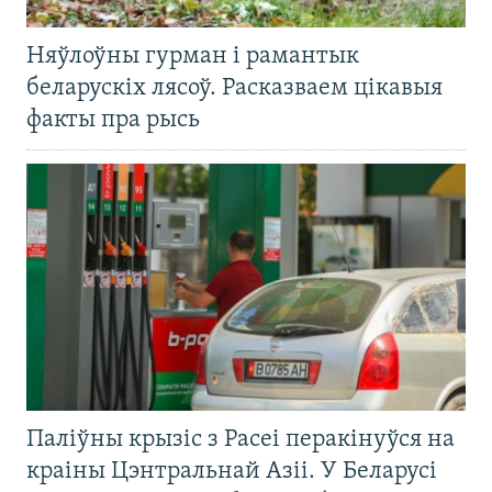
Няўлоўны гурман і рамантык
беларускіх лясоў. Расказваем цікавыя
факты пра рысь
Паліўны крызіс з Расеі перакінуўся на
краіны Цэнтральнай Азіі. У Беларусі