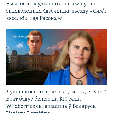
Вызвалілі асуджанага на сем сутак
зьняволеньня ўдзельніка зьезду «Сям’і
вясёлкі» пад Расонамі
Лукашэнка стварае акадэмію для Колі?
Брат будуе бізнэс на $10 млн.
Wildberries сьпяшаецца ў Беларусь.