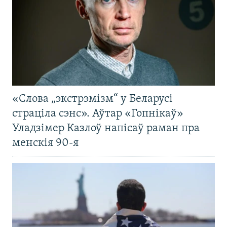
«Слова „экстрэмізм“ у Беларусі
страціла сэнс». Аўтар «Гопнікаў»
Уладзімер Казлоў напісаў раман пра
менскія 90-я