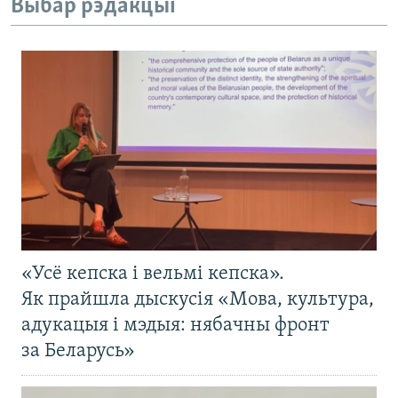
Выбар рэдакцыі
«Усё кепска і вельмі кепска».
Як прайшла дыскусія «Мова, культура,
адукацыя і мэдыя: нябачны фронт
за Беларусь»