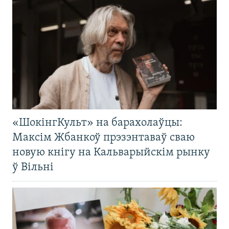
«ШокінгКульт» на барахолаўцы:
Максім Жбанкоў прэзэнтаваў сваю
новую кнігу на Кальварыйскім рынку
ў Вільні