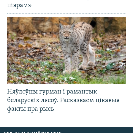
піярам»
Няўлоўны гурман і рамантык
беларускіх лясоў. Расказваем цікавыя
факты пра рысь