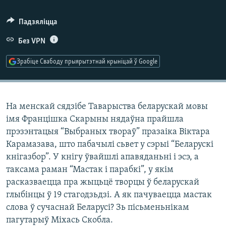
КУЛЬТУРА
МОВА
Падзяліцца
КАЛЯНДАР
НА ХВАЛЯХ СВАБОДЫ
Без VPN
Зрабіце Свабоду прыярытэтнай крыніцай ў Google
На менскай сядзібе Таварыства беларускай мовы
імя Францішка Скарыны нядаўна прайшла
прэзэнтацыя “Выбраных твораў” празаіка Віктара
Карамазава, што пабачылі сьвет у сэрыі “Беларускі
кнігазбор”. У кнігу ўвайшлі апавяданьні і эсэ, а
таксама раман “Мастак і парабкі”, у якім
расказваецца пра жыцьцё творцы ў беларускай
глыбінцы ў 19 стагодзьдзі. А як пачуваецца мастак
слова ў сучаснай Беларусі? Зь пісьменьнікам
пагутарыў Міхась Скобла.