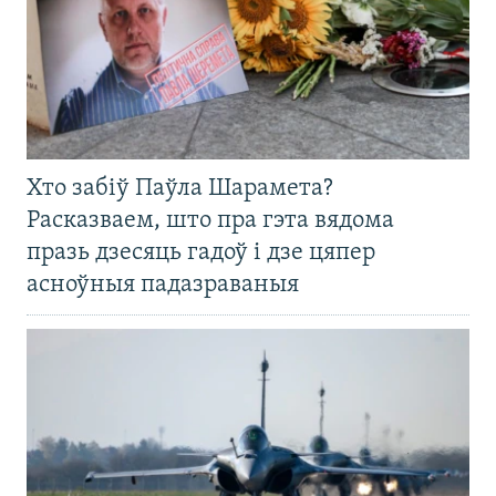
Хто забіў Паўла Шарамета?
Расказваем, што пра гэта вядома
празь дзесяць гадоў і дзе цяпер
асноўныя падазраваныя