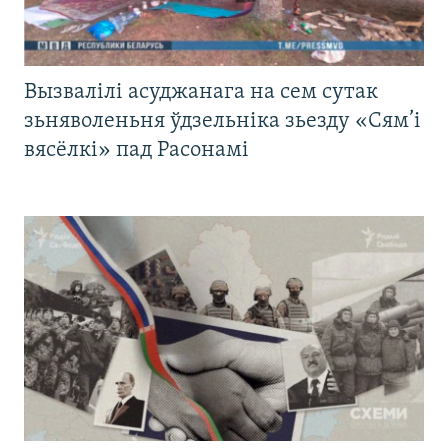
Вызвалілі асуджанага на сем сутак
зьняволеньня ўдзельніка зьезду «Сям’і
вясёлкі» пад Расонамі