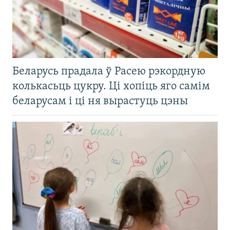
Беларусь прадала ў Расею рэкордную
колькасьць цукру. Ці хопіць яго самім
беларусам і ці ня вырастуць цэны