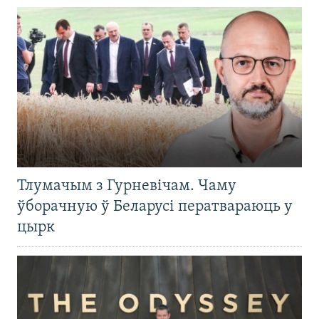
Тлумачым з Гурневічам. Чаму
ўборачную ў Беларусі ператвараюць у
цырк