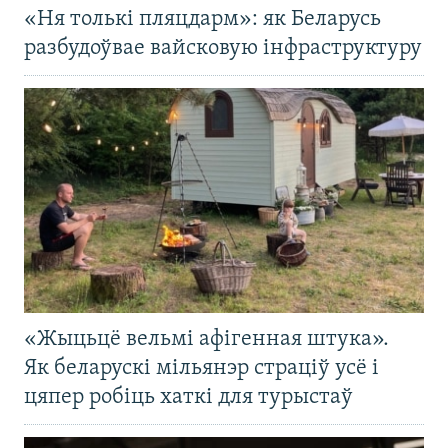
«Ня толькі пляцдарм»: як Беларусь
разбудоўвае вайсковую інфраструктуру
«Жыцьцё вельмі афігенная штука».
Як беларускі мільянэр страціў усё і
цяпер робіць хаткі для турыстаў