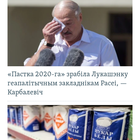
«Пастка 2020-га» зрабіла Лукашэнку
геапалітычным закладнікам Расеі, —
Карбалевіч