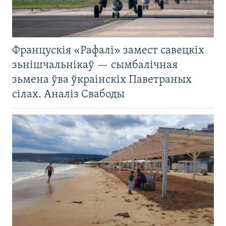
Францускія «Рафалі» замест савецкіх
зьнішчальнікаў — сымбалічная
зьмена ўва ўкраінскіх Паветраных
сілах. Аналіз Свабоды