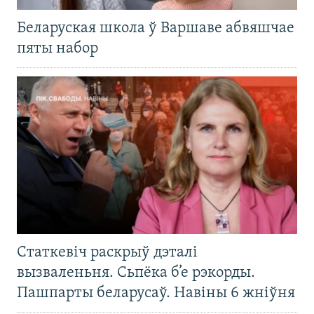
Беларуская школа ў Варшаве абвяшчае
пяты набор
Статкевіч раскрыў дэталі
вызваленьня. Сьпёка б’е рэкорды.
Пашпарты беларусаў. Навіны 6 жніўня