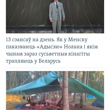
13 сэансаў на дзень. Як у Менску
паказваюць «Адысэю» Нолана і якім
чынам зараз сусьветныя кінагіты
трапляюць у Беларусь