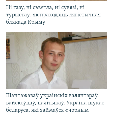
Ні газу, ні сьвятла, ні сувязі, ні
турыстаў: як праходзіць лягістычная
блякада Крыму
Шантажаваў украінскіх валянтэраў,
вайскоўцаў, палітыкаў. Украіна шукае
беларуса, які займаўся «чорным