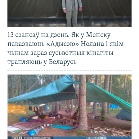
13 сэансаў на дзень. Як у Менску
паказваюць «Адысэю» Нолана і якім
чынам зараз сусьветныя кінагіты
трапляюць у Беларусь