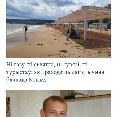
Ні газу, ні сьвятла, ні сувязі, ні
турыстаў: як праходзіць лягістычная
блякада Крыму