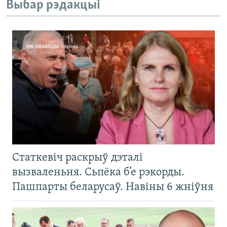
Выбар рэдакцыі
Статкевіч раскрыў дэталі
вызваленьня. Сьпёка б’е рэкорды.
Пашпарты беларусаў. Навіны 6 жніўня