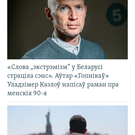
«Слова „экстрэмізм“ у Беларусі
страціла сэнс». Аўтар «Гопнікаў»
Уладзімер Казлоў напісаў раман пра
менскія 90-я