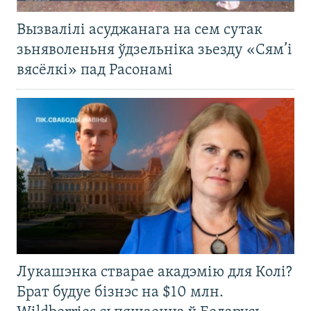
Вызвалілі асуджанага на сем сутак
зьняволеньня ўдзельніка зьезду «Сям’і
вясёлкі» пад Расонамі
Лукашэнка стварае акадэмію для Колі?
Брат будуе бізнэс на $10 млн.