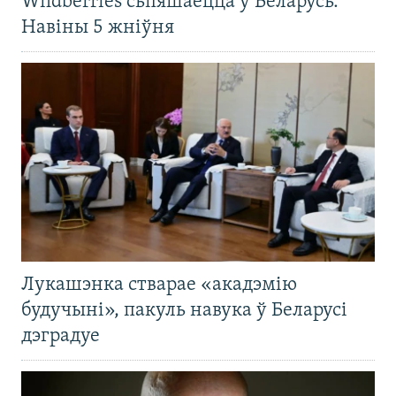
Wildberries сьпяшаецца ў Беларусь.
Навіны 5 жніўня
Лукашэнка стварае «акадэмію
будучыні», пакуль навука ў Беларусі
дэградуе