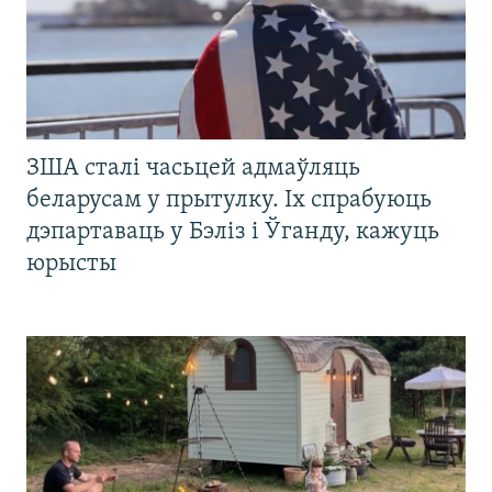
ЗША сталі часьцей адмаўляць
беларусам у прытулку. Іх спрабуюць
дэпартаваць у Бэліз і Ўганду, кажуць
юрысты