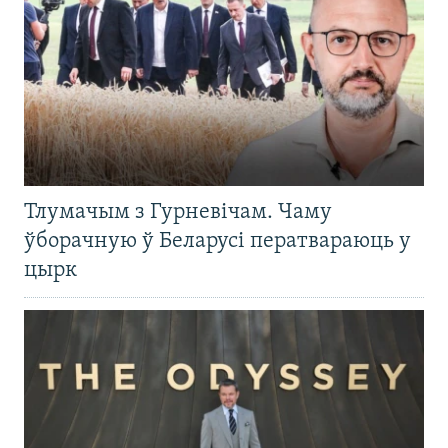
Тлумачым з Гурневічам. Чаму
ўборачную ў Беларусі ператвараюць у
цырк