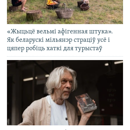
«Жыцьцё вельмі афігенная штука».
Як беларускі мільянэр страціў усё і
цяпер робіць хаткі для турыстаў