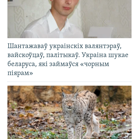
Шантажаваў украінскіх валянтэраў,
вайскоўцаў, палітыкаў. Украіна шукае
беларуса, які займаўся «чорным
піярам»