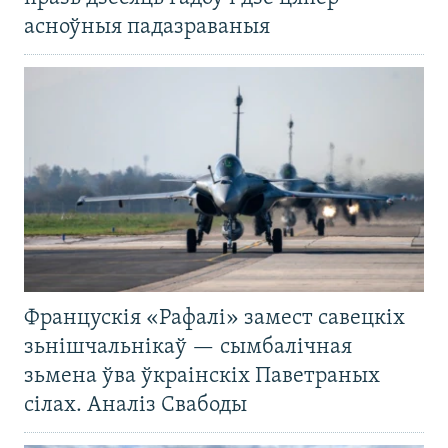
асноўныя падазраваныя
Францускія «Рафалі» замест савецкіх
зьнішчальнікаў — сымбалічная
зьмена ўва ўкраінскіх Паветраных
сілах. Аналіз Свабоды