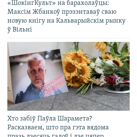
«ШокінгКульт» на барахолаўцы:
Максім Жбанкоў прэзэнтаваў сваю
новую кнігу на Кальварыйскім рынку
ў Вільні
Хто забіў Паўла Шарамета?
Расказваем, што пра гэта вядома
празь дзесяць гадоў і дзе цяпер