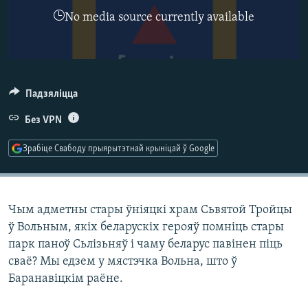
КУЛЬТУРА
МОВА
No media source currently available
КАЛЯНДАР
НА ХВАЛЯХ СВАБОДЫ
Падзяліцца
Без VPN
Зрабіце Свабоду прыярытэтнай крыніцай ў Google
Чым адметны стары ўніяцкі храм Сьвятой Тройцы
ў Вольным, якіх беларускіх герояў помніць стары
парк паноў Сьлізьняў і чаму беларус павінен піць
сваё? Мы едзем у мястэчка Вольна, што ў
Баранавіцкім раёне.