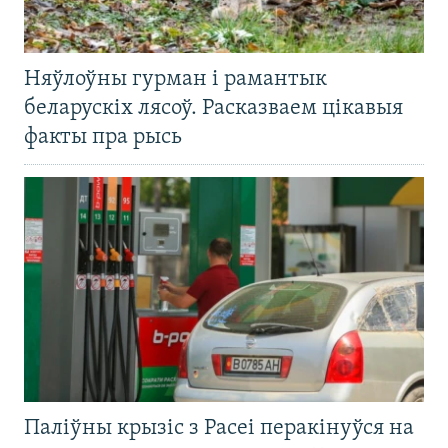
Няўлоўны гурман і рамантык
беларускіх лясоў. Расказваем цікавыя
факты пра рысь
Паліўны крызіс з Расеі перакінуўся на