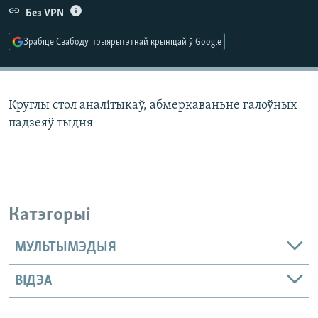
КУЛЬТУРА
МОВА
Без VPN
КАЛЯНДАР
НА ХВАЛЯХ СВАБОДЫ
Зрабіце Свабоду прыярытэтнай крыніцай ў Google
Круглы стол аналітыкаў, абмеркаваньне галоўных
падзеяў тыдня
Катэгорыі
МУЛЬТЫМЭДЫЯ
ВІДЭА