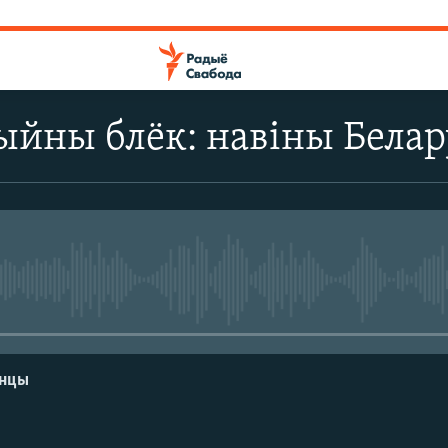
йны блёк: навіны Беларус
No media source currently avail
енцы