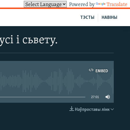
Powered by
Translate
ТЭСТЫ
НАВІНЫ
і і сьвету.
EMBED
able
27:01
Наўпроставы лінк
EMBED