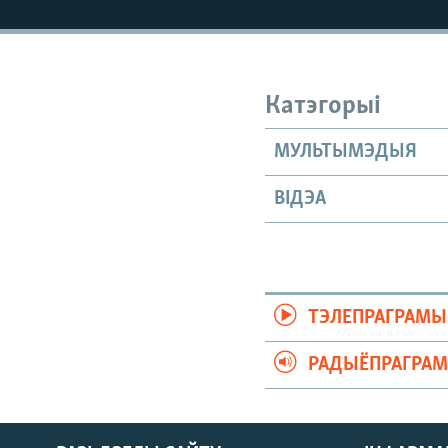
КАЛЯНДАР
НА ХВАЛЯХ СВАБОДЫ
Катэгорыі
МУЛЬТЫМЭДЫЯ
ВІДЭА
ТЭЛЕПРАГРАМЫ
РАДЫЁПРАГРА