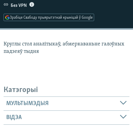
КУЛЬТУРА
МОВА
Без VPN
КАЛЯНДАР
НА ХВАЛЯХ СВАБОДЫ
Зрабіце Свабоду прыярытэтнай крыніцай ў Google
Круглы стол аналітыкаў, абмеркаваньне галоўных
падзеяў тыдня
Катэгорыі
МУЛЬТЫМЭДЫЯ
ВІДЭА