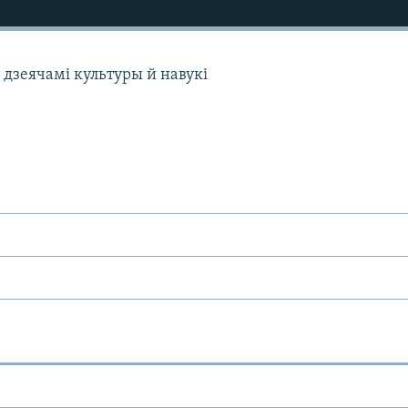
ь дзеячамі культуры й навукі