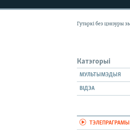
КАЛЯНДАР
НА ХВАЛЯХ СВАБОДЫ
Гутаркі без цэнзуры з
Катэгорыі
МУЛЬТЫМЭДЫЯ
ВІДЭА
ТЭЛЕПРАГРАМЫ