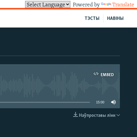
Powered by
Translate
ТЭСТЫ
НАВІНЫ
EMBED
able
15:00
Наўпроставы лінк
EMBED