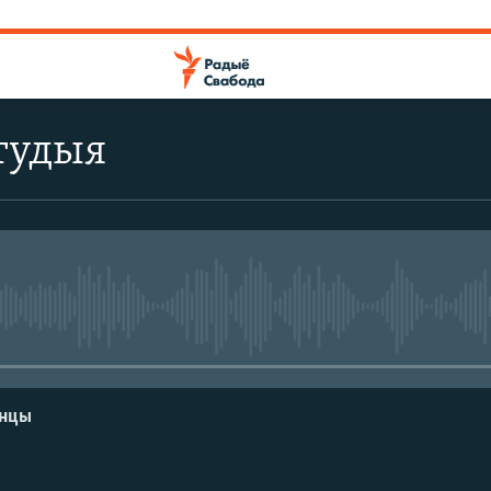
тудыя
No media source currently avail
енцы