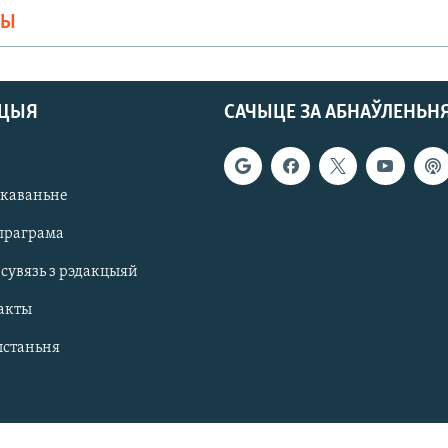
МЫ
АЦЫЯ
САЧЫЦЕ ЗА АБНАЎЛЕНЬН
якаваньне
праграма
 сувязь з рэдакцыяй
акты
ыстаньня