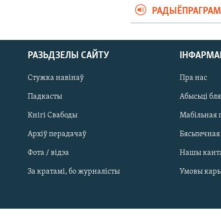
РАДЫЁПРАГРА
РАЗЬДЗЕЛЫ САЙТУ
ІНФАРМ
Стужка навінаў
Пра нас
Падкасты
Абысьці бл
Кнігі Свабоды
Мабільная 
Архіў перадачаў
Бясьпечная
Фота / відэа
Нашы кант
САЧЫЦЕ ЗА АБНАЎЛЕНЬНЯМІ
За кратамі, бо журналісты
Умовы кар