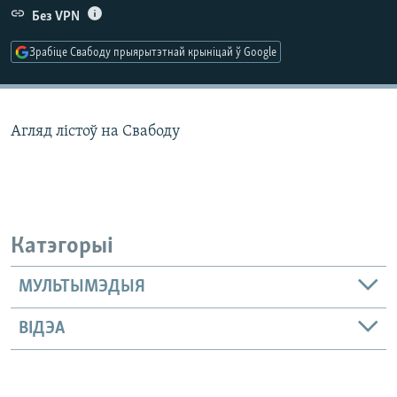
КУЛЬТУРА
МОВА
Без VPN
КАЛЯНДАР
НА ХВАЛЯХ СВАБОДЫ
Зрабіце Свабоду прыярытэтнай крыніцай ў Google
Агляд лістоў на Свабоду
Катэгорыі
МУЛЬТЫМЭДЫЯ
ВІДЭА