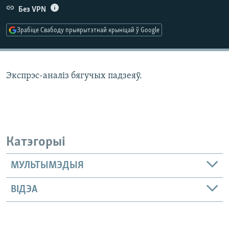
КУЛЬТУРА
МОВА
Без VPN
КАЛЯНДАР
НА ХВАЛЯХ СВАБОДЫ
Зрабіце Свабоду прыярытэтнай крыніцай ў Google
Экспрэс-аналіз бягучых падзеяў.
Катэгорыі
МУЛЬТЫМЭДЫЯ
ВІДЭА