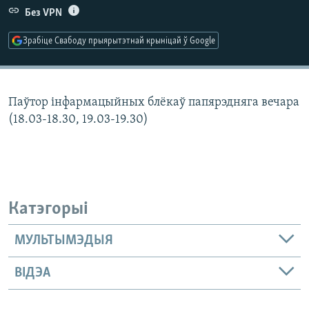
КУЛЬТУРА
МОВА
Без VPN
КАЛЯНДАР
НА ХВАЛЯХ СВАБОДЫ
Зрабіце Свабоду прыярытэтнай крыніцай ў Google
Паўтор інфармацыйных блёкаў папярэдняга вечара
(18.03-18.30, 19.03-19.30)
Катэгорыі
МУЛЬТЫМЭДЫЯ
ВІДЭА