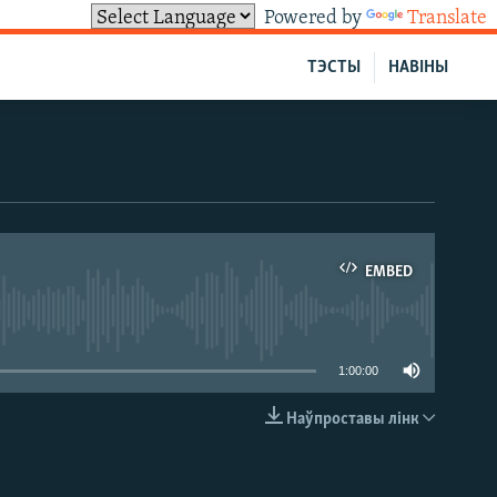
Powered by
Translate
ТЭСТЫ
НАВІНЫ
EMBED
able
1:00:00
Наўпроставы лінк
EMBED