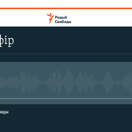
фір
No media source currently avail
енцы