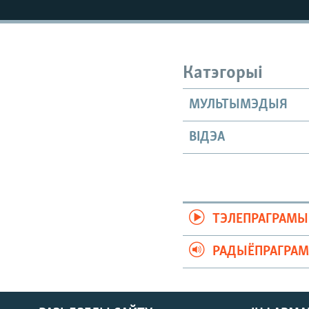
КАЛЯНДАР
НА ХВАЛЯХ СВАБОДЫ
Катэгорыі
МУЛЬТЫМЭДЫЯ
ВІДЭА
ТЭЛЕПРАГРАМЫ
РАДЫЁПРАГРА