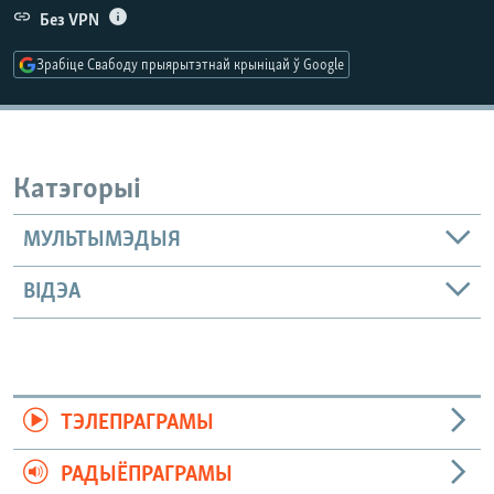
КУЛЬТУРА
МОВА
Без VPN
КАЛЯНДАР
НА ХВАЛЯХ СВАБОДЫ
Зрабіце Свабоду прыярытэтнай крыніцай ў Google
Катэгорыі
МУЛЬТЫМЭДЫЯ
ВІДЭА
ТЭЛЕПРАГРАМЫ
РАДЫЁПРАГРАМЫ