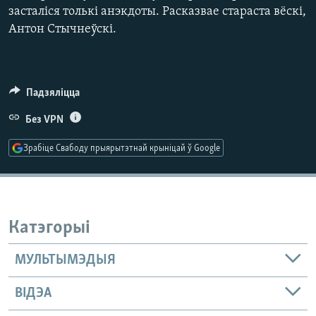
КУЛЬТУРА
МОВА
засталіся толькі анэкдоты. Расказвае стараста вёскі,
Антон Стычнеўскі.
КАЛЯНДАР
НА ХВАЛЯХ СВАБОДЫ
Падзяліцца
Без VPN
Зрабіце Свабоду прыярытэтнай крыніцай ў Google
Катэгорыі
МУЛЬТЫМЭДЫЯ
ВІДЭА