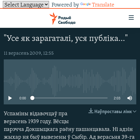
Powered by
Translate
Лінкі
ўнівэрсальнага
доступу
"Усе як зарагаталі, уся публіка..."
НАВІНЫ
Перайсьці
да
ТОЛЬКІ НА СВАБОДЗЕ
УСЕ НАВІНЫ
11 верасень 2009, 12:55
галоўнага
СУВЯЗЬ
ВІДЭА І ФОТА
ТЭСТЫ
зьместу
Перайсьці
ПАДПІСАЦЦА
ЛЮДЗІ
БЛОГІ
АБЫСЬЦІ БЛЯКАВАНЬНЕ
да
No media source currently available
ПАЛІТЫКА
ГІСТОРЫЯ НА СВАБОДЗЕ
ПАДЗЯЛІЦЦА ІНФАРМАЦЫЯЙ
RSS
галоўнай
САЧЫЦЕ ЗА АБНАЎЛЕНЬНЯМІ
навігацыі
ЭКАНОМІКА
ПАДКАСТЫ
ПАДКАСТЫ
0:00
2:03
Перайсьці
ВАЙНА
КНІГІ
FACEBOOK
Наўпроставы лінк
Успаміны відавочцаў пра
да
БЕЛАРУСЫ НА ВАЙНЕ
АЎДЫЁКНІГІ
TWITTER
верасень 1939 году. Вёсцы
пошуку
парэчча Докшыцкага раёну пашанцавала. Ні адзін
ПАЛІТВЯЗЬНІ
PREMIUM
Усе сайты РС/РСЭ
жыхар ня быў вывезены ў Сыбір. Ад верасьня 39-га